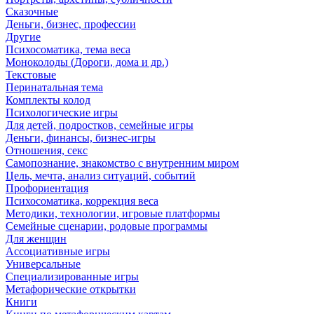
Сказочные
Деньги, бизнес, профессии
Другие
Психосоматика, тема веса
Моноколоды (Дороги, дома и др.)
Текстовые
Перинатальная тема
Комплекты колод
Психологические игры
Для детей, подростков, семейные игры
Деньги, финансы, бизнес-игры
Отношения, секс
Самопознание, знакомство с внутренним миром
Цель, мечта, анализ ситуаций, событий
Профориентация
Психосоматика, коррекция веса
Методики, технологии, игровые платформы
Семейные сценарии, родовые программы
Для женщин
Ассоциативные игры
Универсальные
Специализированные игры
Метафорические открытки
Книги