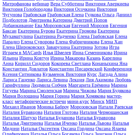
Митрофанова
вебинар
Вера Субботина
Виктория Аверкиева
Виктория Голобородова
Виктория Осочкина
Виктория
Чугунова
Грабовская
Грабовская Елена
Гудкова Ольга
Даниил
Подболотов
Дмитриева Катерина
Дмитрий Попов
Добаюкивание
Ева Морозовская
Евгений Морозов
Евгения
Баксан
Екатерина Бурова
Екатерина Громова
Екатерина
Мухаматулина
Екатерина Радченко
Елена Грабовская
Елена
Парадиз
Елена Суворова
Елена Фабричникова
Елена Хан
Елена Широковских
Заварухина Екатерина
Зотова
Игра
Играем в MACards
Илья Шмелев
Инна Семенникова
Ирина
Ильина
Ирина Ковтун
Ирина Макарова
Казань
Карелина
Анна
Кирилл Сидоров
Кокорева Светлана
Конаныхина Яна
Константин Довлатов
Константин Писаревский
Конференция
Ксения Ситникова
Кузьменок Виктория
Курс
Лагода Алина
Лариса Гаценко
Лариса Левина
Лекция
Лия Акимова
Любовь
Гарифуллина
Людмила Собчик
Маргарита Ерёмина
Марина
Гогуева
Марина Смоленская
Марина Чижова
Мария Будякова
Мария Волошина
Мария Горина
Мария Хомякова
мастер-
класс
метафорические встречи
мини-курс
Минск
МИП
Михаил Иванов
Моника Баброу
Морозовская
Натали Раевская
Наталия Буравцова
Наталия Глотова
Наталия Чермошанская
Наталия Шатухо
Наталья Буданова
Наталья Буравцова
Наталья Дмитриева
Наталья Иченко
Наталья Львова
Наталья
Мидони
Наталья Оксентюк
Оксана Гордина
Оксана Ялаева
Олифирович Наталья
Ольга Богачева
Ольга Зингман
Ольга