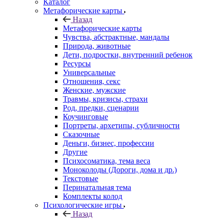
Каталог
Mетафорические карты
Назад
Mетафорические карты
Чувства, абстрактные, мандалы
Природа, животные
Дети, подростки, внутренний ребенок
Ресурсы
Универсальные
Отношения, секс
Женские, мужские
Травмы, кризисы, страхи
Род, предки, сценарии
Коучинговые
Портреты, архетипы, субличности
Сказочные
Деньги, бизнес, профессии
Другие
Психосоматика, тема веса
Моноколоды (Дороги, дома и др.)
Текстовые
Перинатальная тема
Комплекты колод
Психологические игры
Назад