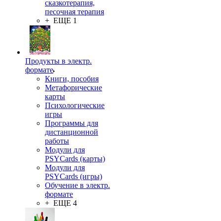
сказкотерапия,
песочная терапия
+ ЕЩЕ 1
Продукты в электр.
формате
Книги, пособия
Метафорические
карты
Психологические
игры
Программы для
дистанционной
работы
Модули для
PSYCards (карты)
Модули для
PSYCards (игры)
Обучение в электр.
формате
+ ЕЩЕ 4