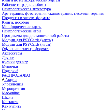
Книги по метафорическим картам
Рабочие тетради, альбомы
Психологическая литература
Арт-терапия, фототерапия, сказкотерапия, песочная терапия
Продукты в электр. формате
Книги, пособия
Метафорические карты
Психологические игры
Программы для дистанционной работы
Модули для PSYCards (карты)
Модули для PSYCards (игры)
Обучение в электр. формате
Аксессуары
Другое
Кубики для игр
Мешочки
Подарки!
РАСПРОДАЖА!
Акции
Упражнения
Мероприятия
Mac-online
Школа
Контакты
Как купить