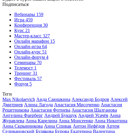
Подписаться
Вебинары
159
Игра
459
Конференция
30
Курс
21
Мастер-класс
327
Онлайн марафон
15
Онлайн-игра
64
Онлайн-курс
51
Онлайн-форум
4
Семинары
70
Телемост
1
Тренинг
31
Фестиваль
57
Форум
5
Теги
Max Nikolaevich
Аида Саюшкина
Александр Бодров
Алексей
Дмитриев
Алина Лагода
Анастасия Мисоченко
Анастасия
Решетникова
Анастасия Фотиева
Анастасия Шалганова
Ангелина Фаерберг
Андрей Букшук
Андрей Усачёв
Анна
Журавлева
Анна Карелина
Анна Моисеенко
Анна Никитина
Анна Скрынникова
Анна Спивак
Антон Нефёдов
Артем
Селивановский
Будякова
Бурова Екатерина
Валентина