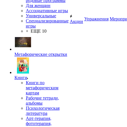
родовые программы
Для женщин
Ассоциативные игры
Универсальные
Упражнения
Меропри
Специализированные
Акции
игры
+ ЕЩЕ 10
Метафорические открытки
Книги
Книги по
метафорическим
картам
Рабочие тетради,
альбомы
Психологическая
литература
Арт-терапия,
фототерапия,