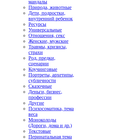
мандалы
Природа, животные
Дети, подростки,
внутренний ребенок
Ресурсы
Универсальные
Отношения, секс
Женские, мужские
Травмы, кризисы,
страхи
Род, предки,
сценарии
Коучинговые
Портреты, архетипы,
субличности
Сказочные
Деньги, бизнес,
профессии
Другие
Психосоматика, тема
веса
Моноколоды
(Дороги, дома и др.)
Текстовые
Перинатальная тема