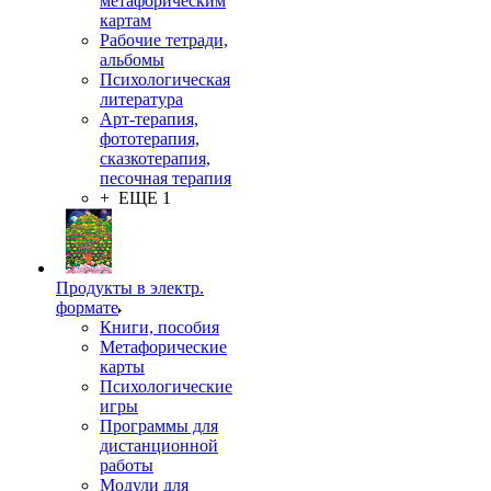
метафорическим
картам
Рабочие тетради,
альбомы
Психологическая
литература
Арт-терапия,
фототерапия,
сказкотерапия,
песочная терапия
+ ЕЩЕ 1
Продукты в электр.
формате
Книги, пособия
Метафорические
карты
Психологические
игры
Программы для
дистанционной
работы
Модули для