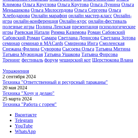
Климова
Ольга Круглова
Ольга Крутова
Ольга Лунина
Ольга
Меньшикова
Ольга Милосердова
Ольга Сергеева
Ольга
Хлебодарова
Онлайн марафон
онлайн мастер-класс
Онлайн-
игра
онлайн-конференция
Онлайн-курс
онлайн-фестиваль
полезные игры
Полина Ленская
презентация
психологические
игры
Раевская Натали
Римма Казимова
Роман Сабовский
Сабовский Роман
Самара
Светлана Денисова
Светлана Зотова
семинар
семинар в MACards
Смирнова Инга
Смоленская
Снежана Филина
Суворова
Сысоева Ольга
Татьяна Митина
Татьяна Мужицкая
Татьяна Ушакова
Татьяна Фирсова
Тренинг
фестиваль
форум
чеширский кот
Шерстюкова Влана
Упражнения
2 сентября 2024
Техника "Ответственный и ресурсный тараканы"
20 мая 2024
Техника "Хочу и делаю"
25 марта 2024
Техника "Работа с горем"
Вконтакте
Telegram
YouTube
WhatsApp