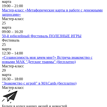
марта
19:00 – 21:00
Мастер-класс «Метафорические карты в работе с денежными
запросами»
Мастер-класс
25
марта
09:00 – 16:20
50-й юбилейный Фестиваль ПОЛЕЗНЫЕ ИГРЫ
Фестиваль
25
марта
12:30 – 14:00
«Созависимость моя зачем мне?» Встреча-знакомство с
новыми МАК "Детские травмы" (бесплатно)
Мастер-класс
29
марта
16:30 – 18:00
"Знакомство с игрой" в MACards (бесплатно)
Мастер-класс
Будьте в курсе наших акций и новостей