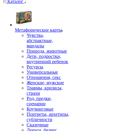
Каталог
Mетафорические карты
Чувства,
абстрактные,
мандалы
Природа, животные
Дети, подростки,
внутренний ребенок
Ресурсы
Универсальные
Отношения, секс
Женские, мужские
Травмы, кризисы,
страхи
Род, предки,
сценарии
Коучинговые
Портреты, архетипы,
субличности
Сказочные
Деньги, бизнес,