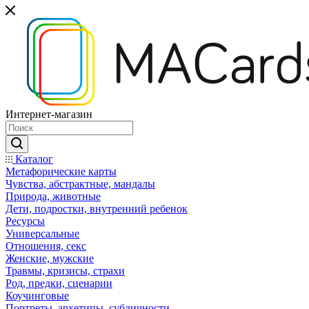
Интернет-магазин
Каталог
Mетафорические карты
Чувства, абстрактные, мандалы
Природа, животные
Дети, подростки, внутренний ребенок
Ресурсы
Универсальные
Отношения, секс
Женские, мужские
Травмы, кризисы, страхи
Род, предки, сценарии
Коучинговые
Портреты, архетипы, субличности