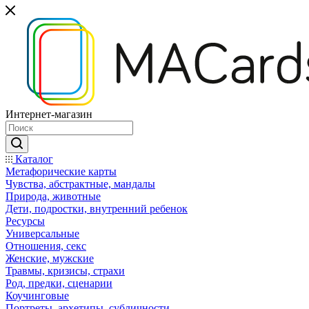
Интернет-магазин
Каталог
Mетафорические карты
Чувства, абстрактные, мандалы
Природа, животные
Дети, подростки, внутренний ребенок
Ресурсы
Универсальные
Отношения, секс
Женские, мужские
Травмы, кризисы, страхи
Род, предки, сценарии
Коучинговые
Портреты, архетипы, субличности