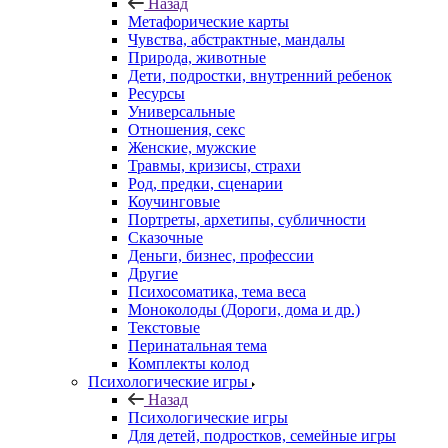
Назад
Mетафорические карты
Чувства, абстрактные, мандалы
Природа, животные
Дети, подростки, внутренний ребенок
Ресурсы
Универсальные
Отношения, секс
Женские, мужские
Травмы, кризисы, страхи
Род, предки, сценарии
Коучинговые
Портреты, архетипы, субличности
Сказочные
Деньги, бизнес, профессии
Другие
Психосоматика, тема веса
Моноколоды (Дороги, дома и др.)
Текстовые
Перинатальная тема
Комплекты колод
Психологические игры
Назад
Психологические игры
Для детей, подростков, семейные игры