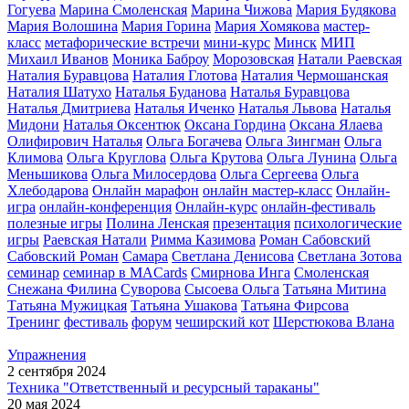
Гогуева
Марина Смоленская
Марина Чижова
Мария Будякова
Мария Волошина
Мария Горина
Мария Хомякова
мастер-
класс
метафорические встречи
мини-курс
Минск
МИП
Михаил Иванов
Моника Баброу
Морозовская
Натали Раевская
Наталия Буравцова
Наталия Глотова
Наталия Чермошанская
Наталия Шатухо
Наталья Буданова
Наталья Буравцова
Наталья Дмитриева
Наталья Иченко
Наталья Львова
Наталья
Мидони
Наталья Оксентюк
Оксана Гордина
Оксана Ялаева
Олифирович Наталья
Ольга Богачева
Ольга Зингман
Ольга
Климова
Ольга Круглова
Ольга Крутова
Ольга Лунина
Ольга
Меньшикова
Ольга Милосердова
Ольга Сергеева
Ольга
Хлебодарова
Онлайн марафон
онлайн мастер-класс
Онлайн-
игра
онлайн-конференция
Онлайн-курс
онлайн-фестиваль
полезные игры
Полина Ленская
презентация
психологические
игры
Раевская Натали
Римма Казимова
Роман Сабовский
Сабовский Роман
Самара
Светлана Денисова
Светлана Зотова
семинар
семинар в MACards
Смирнова Инга
Смоленская
Снежана Филина
Суворова
Сысоева Ольга
Татьяна Митина
Татьяна Мужицкая
Татьяна Ушакова
Татьяна Фирсова
Тренинг
фестиваль
форум
чеширский кот
Шерстюкова Влана
Упражнения
2 сентября 2024
Техника "Ответственный и ресурсный тараканы"
20 мая 2024