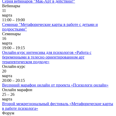
Серия вебинаров "Мак-Арт в действии!"
Вебинары
11
марта
11:00 – 19:00
Семинар "Метафорические карты в работе с детьми и
подростками"
Семинары
16
марта
19:00 – 19:15
Онлайн-курс интенсива для психологов «Работа с
беременными в телесно ориентированном арт
терапевтическом подходе»
Онлайн-курс
20
марта
20:00 – 20:15
Весенний марафон онлайн от проекта «Психологи онлайн»
Онлайн марафон
25 – 26
марта
Второй межрегиональный фестиваль «Метафорические карты
в работе психолога»
Форум