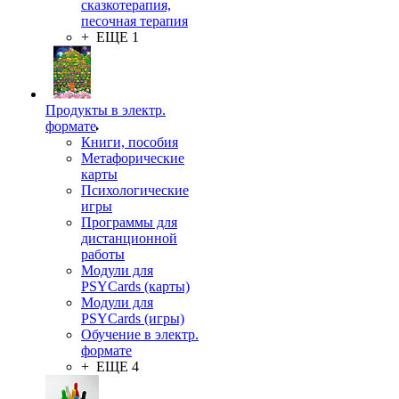
сказкотерапия,
песочная терапия
+ ЕЩЕ 1
Продукты в электр.
формате
Книги, пособия
Метафорические
карты
Психологические
игры
Программы для
дистанционной
работы
Модули для
PSYCards (карты)
Модули для
PSYCards (игры)
Обучение в электр.
формате
+ ЕЩЕ 4