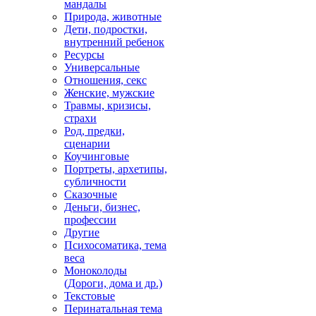
мандалы
Природа, животные
Дети, подростки,
внутренний ребенок
Ресурсы
Универсальные
Отношения, секс
Женские, мужские
Травмы, кризисы,
страхи
Род, предки,
сценарии
Коучинговые
Портреты, архетипы,
субличности
Сказочные
Деньги, бизнес,
профессии
Другие
Психосоматика, тема
веса
Моноколоды
(Дороги, дома и др.)
Текстовые
Перинатальная тема