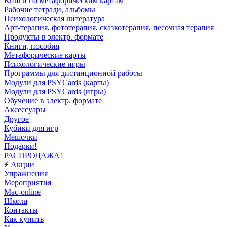
Книги по метафорическим картам
Рабочие тетради, альбомы
Психологическая литература
Арт-терапия, фототерапия, сказкотерапия, песочная терапия
Продукты в электр. формате
Книги, пособия
Метафорические карты
Психологические игры
Программы для дистанционной работы
Модули для PSYCards (карты)
Модули для PSYCards (игры)
Обучение в электр. формате
Аксессуары
Другое
Кубики для игр
Мешочки
Подарки!
РАСПРОДАЖА!
Акции
Упражнения
Мероприятия
Mac-online
Школа
Контакты
Как купить