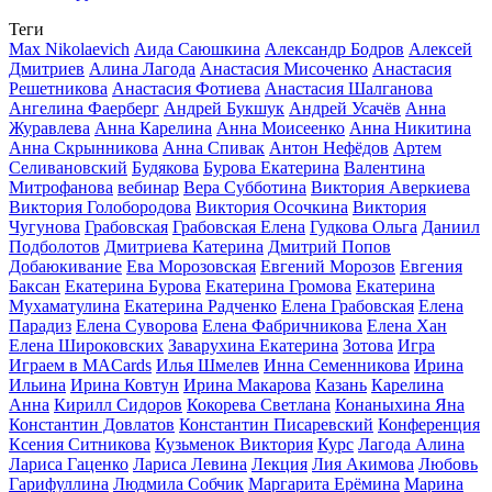
Теги
Max Nikolaevich
Аида Саюшкина
Александр Бодров
Алексей
Дмитриев
Алина Лагода
Анастасия Мисоченко
Анастасия
Решетникова
Анастасия Фотиева
Анастасия Шалганова
Ангелина Фаерберг
Андрей Букшук
Андрей Усачёв
Анна
Журавлева
Анна Карелина
Анна Моисеенко
Анна Никитина
Анна Скрынникова
Анна Спивак
Антон Нефёдов
Артем
Селивановский
Будякова
Бурова Екатерина
Валентина
Митрофанова
вебинар
Вера Субботина
Виктория Аверкиева
Виктория Голобородова
Виктория Осочкина
Виктория
Чугунова
Грабовская
Грабовская Елена
Гудкова Ольга
Даниил
Подболотов
Дмитриева Катерина
Дмитрий Попов
Добаюкивание
Ева Морозовская
Евгений Морозов
Евгения
Баксан
Екатерина Бурова
Екатерина Громова
Екатерина
Мухаматулина
Екатерина Радченко
Елена Грабовская
Елена
Парадиз
Елена Суворова
Елена Фабричникова
Елена Хан
Елена Широковских
Заварухина Екатерина
Зотова
Игра
Играем в MACards
Илья Шмелев
Инна Семенникова
Ирина
Ильина
Ирина Ковтун
Ирина Макарова
Казань
Карелина
Анна
Кирилл Сидоров
Кокорева Светлана
Конаныхина Яна
Константин Довлатов
Константин Писаревский
Конференция
Ксения Ситникова
Кузьменок Виктория
Курс
Лагода Алина
Лариса Гаценко
Лариса Левина
Лекция
Лия Акимова
Любовь
Гарифуллина
Людмила Собчик
Маргарита Ерёмина
Марина