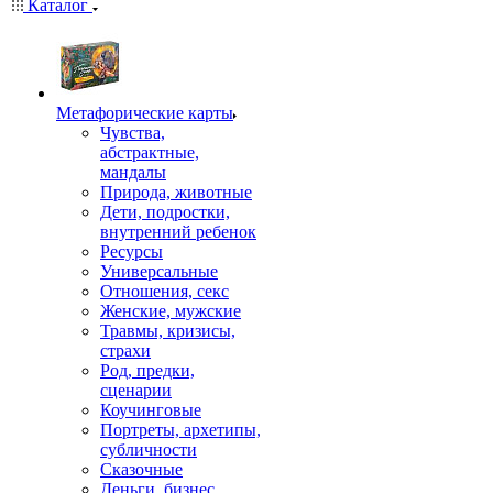
Каталог
Mетафорические карты
Чувства,
абстрактные,
мандалы
Природа, животные
Дети, подростки,
внутренний ребенок
Ресурсы
Универсальные
Отношения, секс
Женские, мужские
Травмы, кризисы,
страхи
Род, предки,
сценарии
Коучинговые
Портреты, архетипы,
субличности
Сказочные
Деньги, бизнес,