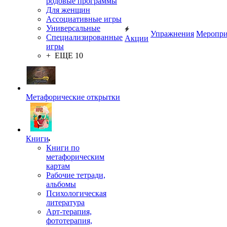
родовые программы
Для женщин
Ассоциативные игры
Универсальные
Упражнения
Меропри
Специализированные
Акции
игры
+ ЕЩЕ 10
Метафорические открытки
Книги
Книги по
метафорическим
картам
Рабочие тетради,
альбомы
Психологическая
литература
Арт-терапия,
фототерапия,