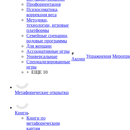
Профориентация
Психосоматика,
коррекция веса
Методики,
технологии, игровые
платформы
Семейные сценарии,
родовые программы
Для женщин
Ассоциативные игры
Упражнения
Меропри
Универсальные
Акции
Специализированные
игры
+ ЕЩЕ 10
Метафорические открытки
Книги
Книги по
метафорическим
картам