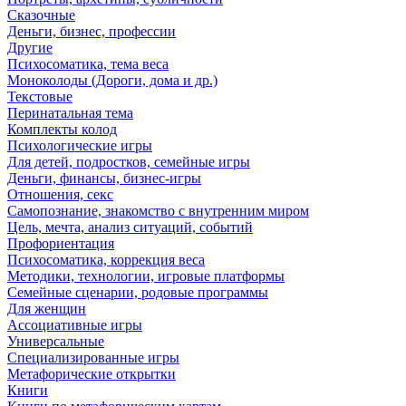
Сказочные
Деньги, бизнес, профессии
Другие
Психосоматика, тема веса
Моноколоды (Дороги, дома и др.)
Текстовые
Перинатальная тема
Комплекты колод
Психологические игры
Для детей, подростков, семейные игры
Деньги, финансы, бизнес-игры
Отношения, секс
Самопознание, знакомство с внутренним миром
Цель, мечта, анализ ситуаций, событий
Профориентация
Психосоматика, коррекция веса
Методики, технологии, игровые платформы
Семейные сценарии, родовые программы
Для женщин
Ассоциативные игры
Универсальные
Специализированные игры
Метафорические открытки
Книги