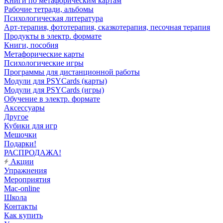
Книги по метафорическим картам
Рабочие тетради, альбомы
Психологическая литература
Арт-терапия, фототерапия, сказкотерапия, песочная терапия
Продукты в электр. формате
Книги, пособия
Метафорические карты
Психологические игры
Программы для дистанционной работы
Модули для PSYCards (карты)
Модули для PSYCards (игры)
Обучение в электр. формате
Аксессуары
Другое
Кубики для игр
Мешочки
Подарки!
РАСПРОДАЖА!
Акции
Упражнения
Мероприятия
Mac-online
Школа
Контакты
Как купить