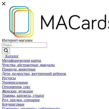
Интернет-магазин
Каталог
Mетафорические карты
Чувства, абстрактные, мандалы
Природа, животные
Дети, подростки, внутренний ребенок
Ресурсы
Универсальные
Отношения, секс
Женские, мужские
Травмы, кризисы, страхи
Род, предки, сценарии
Коучинговые
Портреты, архетипы, субличности