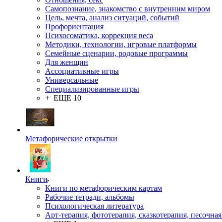
Самопознание, знакомство с внутренним миром
Цель, мечта, анализ ситуаций, событий
Профориентация
Психосоматика, коррекция веса
Методики, технологии, игровые платформы
Семейные сценарии, родовые программы
Для женщин
Ассоциативные игры
Универсальные
Специализированные игры
+ ЕЩЕ 10
Метафорические открытки
Книги
Книги по метафорическим картам
Рабочие тетради, альбомы
Психологическая литература
Арт-терапия, фототерапия, сказкотерапия, песочная