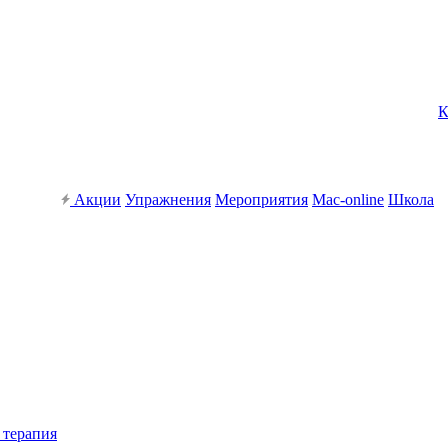
К
Акции
Упражнения
Мероприятия
Mac-online
Школа
 терапия