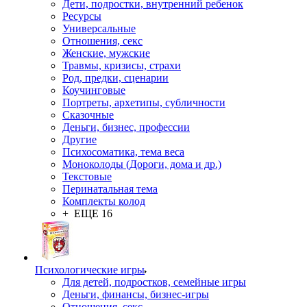
Дети, подростки, внутренний ребенок
Ресурсы
Универсальные
Отношения, секс
Женские, мужские
Травмы, кризисы, страхи
Род, предки, сценарии
Коучинговые
Портреты, архетипы, субличности
Сказочные
Деньги, бизнес, профессии
Другие
Психосоматика, тема веса
Моноколоды (Дороги, дома и др.)
Текстовые
Перинатальная тема
Комплекты колод
+ ЕЩЕ 16
Психологические игры
Для детей, подростков, семейные игры
Деньги, финансы, бизнес-игры
Отношения, секс