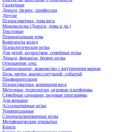
Сказочные
Деньги, бизнес, профессии
Другие
Психосоматика, тема веса
Моноколоды (Дороги, дома и др.)
Текстовые
Перинатальная тема
Комплекты колод
Психологические игры
Для детей, подростков, семейные игры
Деньги, финансы, бизнес-игры
Отношения, секс
Самопознание, знакомство с внутренним миром
Цель, мечта, анализ ситуаций, событий
Профориентация
Психосоматика, коррекция веса
Методики, технологии, игровые платформы
Семейные сценарии, родовые программы
Для женщин
Ассоциативные игры
Универсальные
Специализированные игры
Метафорические открытки
Книги