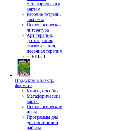
метафорическим
картам
Рабочие тетради,
альбомы
Психологическая
литература
Арт-терапия,
фототерапия,
сказкотерапия,
песочная терапия
+ ЕЩЕ 1
Продукты в электр.
формате
Книги, пособия
Метафорические
карты
Психологические
игры
Программы для
дистанционной
работы