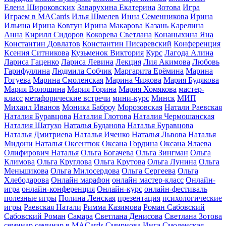
Елена Широковских
Заварухина Екатерина
Зотова
Игра
Играем в MACards
Илья Шмелев
Инна Семенникова
Ирина
Ильина
Ирина Ковтун
Ирина Макарова
Казань
Карелина
Анна
Кирилл Сидоров
Кокорева Светлана
Конаныхина Яна
Константин Довлатов
Константин Писаревский
Конференция
Ксения Ситникова
Кузьменок Виктория
Курс
Лагода Алина
Лариса Гаценко
Лариса Левина
Лекция
Лия Акимова
Любовь
Гарифуллина
Людмила Собчик
Маргарита Ерёмина
Марина
Гогуева
Марина Смоленская
Марина Чижова
Мария Будякова
Мария Волошина
Мария Горина
Мария Хомякова
мастер-
класс
метафорические встречи
мини-курс
Минск
МИП
Михаил Иванов
Моника Баброу
Морозовская
Натали Раевская
Наталия Буравцова
Наталия Глотова
Наталия Чермошанская
Наталия Шатухо
Наталья Буданова
Наталья Буравцова
Наталья Дмитриева
Наталья Иченко
Наталья Львова
Наталья
Мидони
Наталья Оксентюк
Оксана Гордина
Оксана Ялаева
Олифирович Наталья
Ольга Богачева
Ольга Зингман
Ольга
Климова
Ольга Круглова
Ольга Крутова
Ольга Лунина
Ольга
Меньшикова
Ольга Милосердова
Ольга Сергеева
Ольга
Хлебодарова
Онлайн марафон
онлайн мастер-класс
Онлайн-
игра
онлайн-конференция
Онлайн-курс
онлайн-фестиваль
полезные игры
Полина Ленская
презентация
психологические
игры
Раевская Натали
Римма Казимова
Роман Сабовский
Сабовский Роман
Самара
Светлана Денисова
Светлана Зотова
семинар
семинар в MACards
Смирнова Инга
Смоленская