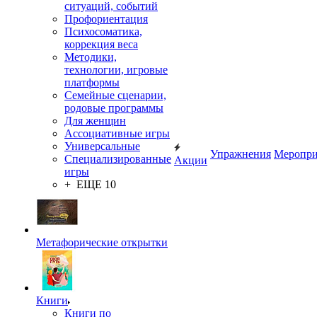
ситуаций, событий
Профориентация
Психосоматика,
коррекция веса
Методики,
технологии, игровые
платформы
Семейные сценарии,
родовые программы
Для женщин
Ассоциативные игры
Универсальные
Упражнения
Меропри
Специализированные
Акции
игры
+ ЕЩЕ 10
Метафорические открытки
Книги
Книги по