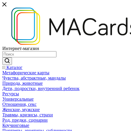
Интернет-магазин
Каталог
Mетафорические карты
Чувства, абстрактные, мандалы
Природа, животные
Дети, подростки, внутренний ребенок
Ресурсы
Универсальные
Отношения, секс
Женские, мужские
Травмы, кризисы, страхи
Род, предки, сценарии
Коучинговые
Портреты, архетипы, субличности