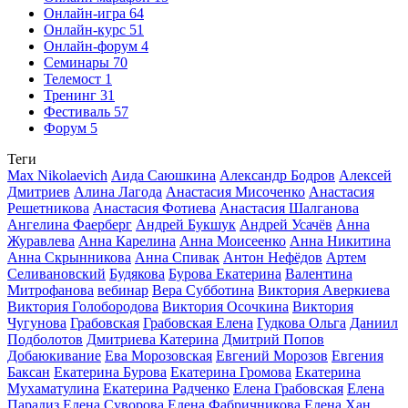
Онлайн-игра
64
Онлайн-курс
51
Онлайн-форум
4
Семинары
70
Телемост
1
Тренинг
31
Фестиваль
57
Форум
5
Теги
Max Nikolaevich
Аида Саюшкина
Александр Бодров
Алексей
Дмитриев
Алина Лагода
Анастасия Мисоченко
Анастасия
Решетникова
Анастасия Фотиева
Анастасия Шалганова
Ангелина Фаерберг
Андрей Букшук
Андрей Усачёв
Анна
Журавлева
Анна Карелина
Анна Моисеенко
Анна Никитина
Анна Скрынникова
Анна Спивак
Антон Нефёдов
Артем
Селивановский
Будякова
Бурова Екатерина
Валентина
Митрофанова
вебинар
Вера Субботина
Виктория Аверкиева
Виктория Голобородова
Виктория Осочкина
Виктория
Чугунова
Грабовская
Грабовская Елена
Гудкова Ольга
Даниил
Подболотов
Дмитриева Катерина
Дмитрий Попов
Добаюкивание
Ева Морозовская
Евгений Морозов
Евгения
Баксан
Екатерина Бурова
Екатерина Громова
Екатерина
Мухаматулина
Екатерина Радченко
Елена Грабовская
Елена
Парадиз
Елена Суворова
Елена Фабричникова
Елена Хан