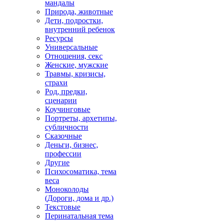
мандалы
Природа, животные
Дети, подростки,
внутренний ребенок
Ресурсы
Универсальные
Отношения, секс
Женские, мужские
Травмы, кризисы,
страхи
Род, предки,
сценарии
Коучинговые
Портреты, архетипы,
субличности
Сказочные
Деньги, бизнес,
профессии
Другие
Психосоматика, тема
веса
Моноколоды
(Дороги, дома и др.)
Текстовые
Перинатальная тема