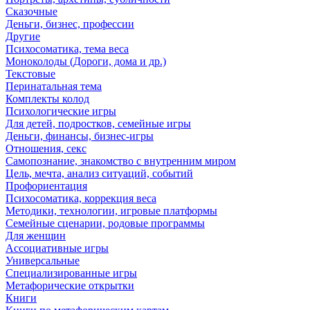
Сказочные
Деньги, бизнес, профессии
Другие
Психосоматика, тема веса
Моноколоды (Дороги, дома и др.)
Текстовые
Перинатальная тема
Комплекты колод
Психологические игры
Для детей, подростков, семейные игры
Деньги, финансы, бизнес-игры
Отношения, секс
Самопознание, знакомство с внутренним миром
Цель, мечта, анализ ситуаций, событий
Профориентация
Психосоматика, коррекция веса
Методики, технологии, игровые платформы
Семейные сценарии, родовые программы
Для женщин
Ассоциативные игры
Универсальные
Специализированные игры
Метафорические открытки
Книги