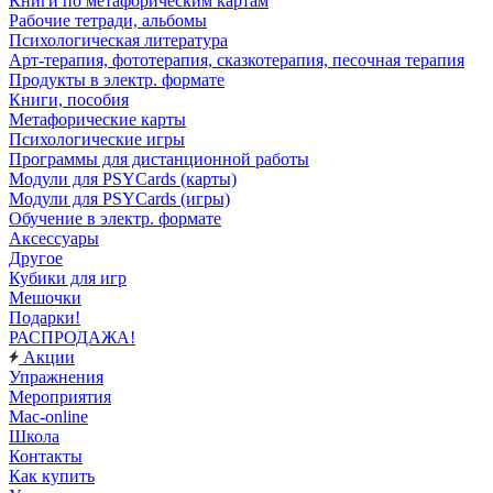
Книги по метафорическим картам
Рабочие тетради, альбомы
Психологическая литература
Арт-терапия, фототерапия, сказкотерапия, песочная терапия
Продукты в электр. формате
Книги, пособия
Метафорические карты
Психологические игры
Программы для дистанционной работы
Модули для PSYCards (карты)
Модули для PSYCards (игры)
Обучение в электр. формате
Аксессуары
Другое
Кубики для игр
Мешочки
Подарки!
РАСПРОДАЖА!
Акции
Упражнения
Мероприятия
Mac-online
Школа
Контакты
Как купить