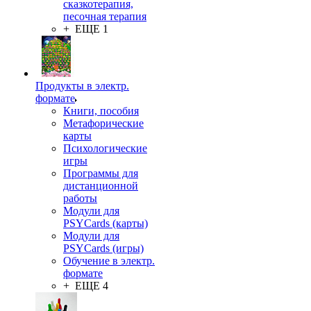
сказкотерапия,
песочная терапия
+ ЕЩЕ 1
Продукты в электр.
формате
Книги, пособия
Метафорические
карты
Психологические
игры
Программы для
дистанционной
работы
Модули для
PSYCards (карты)
Модули для
PSYCards (игры)
Обучение в электр.
формате
+ ЕЩЕ 4