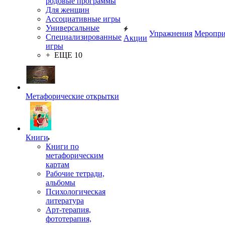
родовые программы
Для женщин
Ассоциативные игры
Универсальные
Упражнения
Меропри
Специализированные
Акции
игры
+ ЕЩЕ 10
Метафорические открытки
Книги
Книги по
метафорическим
картам
Рабочие тетради,
альбомы
Психологическая
литература
Арт-терапия,
фототерапия,