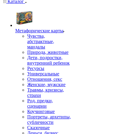
Каталог
Mетафорические карты
Чувства,
абстрактные,
мандалы
Природа, животные
Дети, подростки,
внутренний ребенок
Ресурсы
Универсальные
Отношения, секс
Женские, мужские
Травмы, кризисы,
страхи
Род, предки,
сценарии
Коучинговые
Портреты, архетипы,
субличности
Сказочные
Деньги, бизнес,