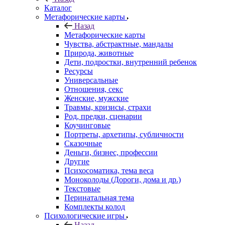
Каталог
Mетафорические карты
Назад
Mетафорические карты
Чувства, абстрактные, мандалы
Природа, животные
Дети, подростки, внутренний ребенок
Ресурсы
Универсальные
Отношения, секс
Женские, мужские
Травмы, кризисы, страхи
Род, предки, сценарии
Коучинговые
Портреты, архетипы, субличности
Сказочные
Деньги, бизнес, профессии
Другие
Психосоматика, тема веса
Моноколоды (Дороги, дома и др.)
Текстовые
Перинатальная тема
Комплекты колод
Психологические игры
Назад