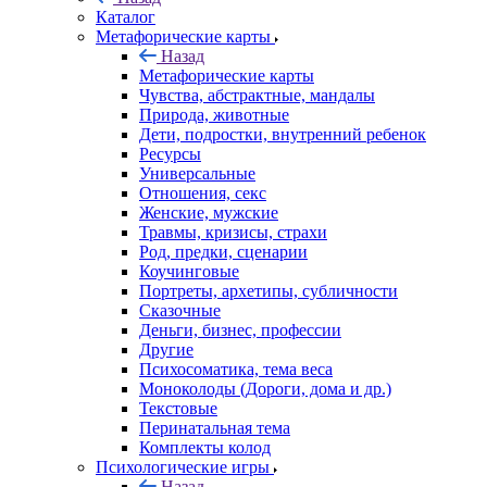
Каталог
Mетафорические карты
Назад
Mетафорические карты
Чувства, абстрактные, мандалы
Природа, животные
Дети, подростки, внутренний ребенок
Ресурсы
Универсальные
Отношения, секс
Женские, мужские
Травмы, кризисы, страхи
Род, предки, сценарии
Коучинговые
Портреты, архетипы, субличности
Сказочные
Деньги, бизнес, профессии
Другие
Психосоматика, тема веса
Моноколоды (Дороги, дома и др.)
Текстовые
Перинатальная тема
Комплекты колод
Психологические игры
Назад