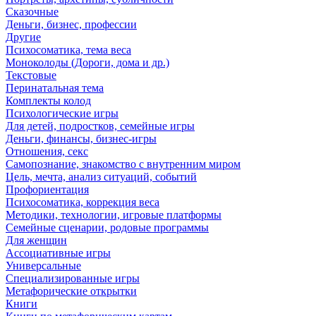
Сказочные
Деньги, бизнес, профессии
Другие
Психосоматика, тема веса
Моноколоды (Дороги, дома и др.)
Текстовые
Перинатальная тема
Комплекты колод
Психологические игры
Для детей, подростков, семейные игры
Деньги, финансы, бизнес-игры
Отношения, секс
Самопознание, знакомство с внутренним миром
Цель, мечта, анализ ситуаций, событий
Профориентация
Психосоматика, коррекция веса
Методики, технологии, игровые платформы
Семейные сценарии, родовые программы
Для женщин
Ассоциативные игры
Универсальные
Специализированные игры
Метафорические открытки
Книги