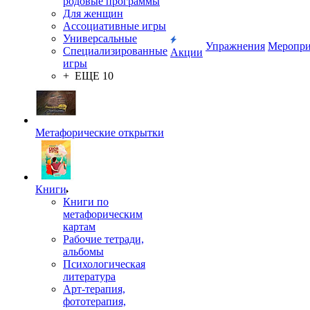
родовые программы
Для женщин
Ассоциативные игры
Универсальные
Упражнения
Меропри
Специализированные
Акции
игры
+ ЕЩЕ 10
Метафорические открытки
Книги
Книги по
метафорическим
картам
Рабочие тетради,
альбомы
Психологическая
литература
Арт-терапия,
фототерапия,