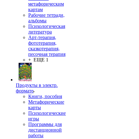
метафорическим
картам
Рабочие тетради,
альбомы
Психологическая
литература
Арт-терапия,
фототерапия,
сказкотерапия,
песочная терапия
+ ЕЩЕ 1
Продукты в электр.
формате
Книги, пособия
Метафорические
карты
Психологические
игры
Программы для
дистанционной
работы