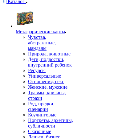
Каталог
Mетафорические карты
Чувства,
абстрактные,
мандалы
Природа, животные
Дети, подростки,
внутренний ребенок
Ресурсы
Универсальные
Отношения, секс
Женские, мужские
Травмы, кризисы,
страхи
Род, предки,
сценарии
Коучинговые
Портреты, архетипы,
субличности
Сказочные
Деньги, бизнес,