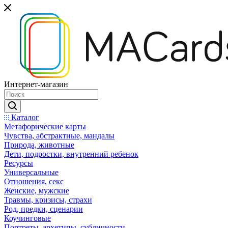
Интернет-магазин
Каталог
Mетафорические карты
Чувства, абстрактные, мандалы
Природа, животные
Дети, подростки, внутренний ребенок
Ресурсы
Универсальные
Отношения, секс
Женские, мужские
Травмы, кризисы, страхи
Род, предки, сценарии
Коучинговые
Портреты, архетипы, субличности