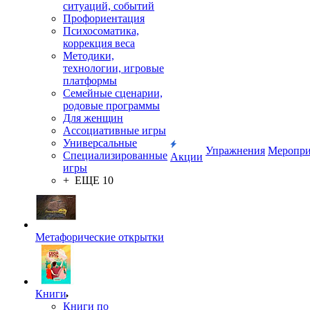
ситуаций, событий
Профориентация
Психосоматика,
коррекция веса
Методики,
технологии, игровые
платформы
Семейные сценарии,
родовые программы
Для женщин
Ассоциативные игры
Универсальные
Упражнения
Меропри
Специализированные
Акции
игры
+ ЕЩЕ 10
Метафорические открытки
Книги
Книги по