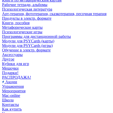
Книги по метафорическим картам
Рабочие тетради, альбомы
Психологическая литература
Арт-терапия, фототерапия, сказкотерапия, песочная терапия
Продукты в электр. формате
Книги, пособия
Метафорические карты
Психологические игры
Программы для дистанционной работы
Модули для PSYCards (карты)
Модули для PSYCards (игры)
Обучение в электр. формате
Аксессуары
Другое
Кубики для игр
Мешочки
Подарки!
РАСПРОДАЖА!
Акции
Упражнения
Мероприятия
Mac-online
Школа
Контакты
Как купить