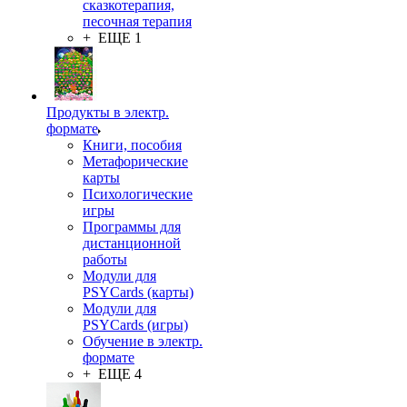
сказкотерапия,
песочная терапия
+ ЕЩЕ 1
Продукты в электр.
формате
Книги, пособия
Метафорические
карты
Психологические
игры
Программы для
дистанционной
работы
Модули для
PSYCards (карты)
Модули для
PSYCards (игры)
Обучение в электр.
формате
+ ЕЩЕ 4