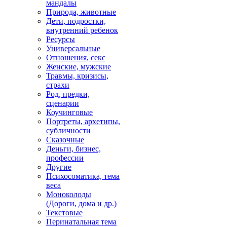
мандалы
Природа, животные
Дети, подростки,
внутренний ребенок
Ресурсы
Универсальные
Отношения, секс
Женские, мужские
Травмы, кризисы,
страхи
Род, предки,
сценарии
Коучинговые
Портреты, архетипы,
субличности
Сказочные
Деньги, бизнес,
профессии
Другие
Психосоматика, тема
веса
Моноколоды
(Дороги, дома и др.)
Текстовые
Перинатальная тема