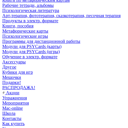
Книги по метафорическим картам
Рабочие тетради, альбомы
Психологическая литература
Арт-терапия, фототерапия, сказкотерапия, песочная терапия
Продукты в электр. формате
Книги, пособия
Метафорические карты
Психологические игры
Программы для дистанционной работы
Модули для PSYCards (карты)
Модули для PSYCards (игры)
Обучение в электр. формате
Аксессуары
Другое
Кубики для игр
Мешочки
Подарки!
РАСПРОДАЖА!
Акции
Упражнения
Мероприятия
Mac-online
Школа
Контакты
Как купить