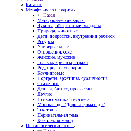
Каталог
Mетафорические карты
Назад
Mетафорические карты
Чувства, абстрактные, мандалы
Природа, животные
Дети, подростки, внутренний ребенок
Ресурсы
Универсальные
Отношения, секс
Женские, мужские
Травмы, кризисы, страхи
Род, предки, сценарии
Коучинговые
Портреты, архетипы, субличности
Сказочные
Деньги, бизнес, профессии
Другие
Психосоматика, тема веса
Моноколоды (Дороги, дома и др.)
Текстовые
Перинатальная тема
Комплекты колод
Психологические игры
Назад