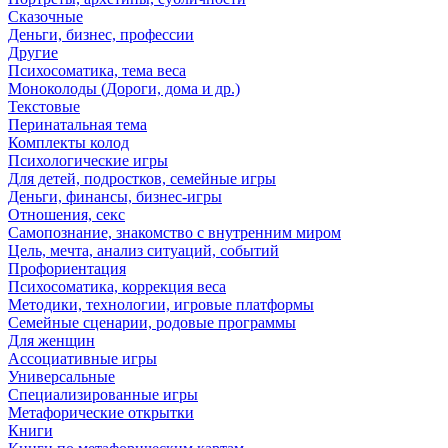
Сказочные
Деньги, бизнес, профессии
Другие
Психосоматика, тема веса
Моноколоды (Дороги, дома и др.)
Текстовые
Перинатальная тема
Комплекты колод
Психологические игры
Для детей, подростков, семейные игры
Деньги, финансы, бизнес-игры
Отношения, секс
Самопознание, знакомство с внутренним миром
Цель, мечта, анализ ситуаций, событий
Профориентация
Психосоматика, коррекция веса
Методики, технологии, игровые платформы
Семейные сценарии, родовые программы
Для женщин
Ассоциативные игры
Универсальные
Специализированные игры
Метафорические открытки
Книги