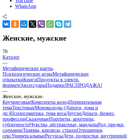
YouTube
WhatsApp
Женские, мужские
70
Каталог
—
Mетафорические карты
Психологические игры
Метафорические
открытки
Книги
Продукты в электр.
формате
Аксессуары
Подарки!
РАСПРОДАЖА!
—
Женские, мужские
Коучинговые
Комплекты колод
Перинатальная
тема
Текстовые
Моноколоды (Дороги, дома и
др.)
Психосоматика, тема веса
Другие
Деньги, бизнес,
профессии
Сказочные
Портреты, архетипы,
субличности
Чувства, абстрактные, мандалы
Род, предки,
сценарии
Травмы, кризисы, страхи
Отношения,
секс
Универсальные
Ресурсы
Дети, подростки, внутренний