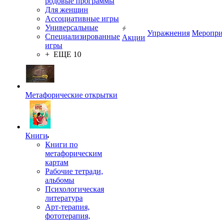
родовые программы
Для женщин
Ассоциативные игры
Универсальные
Упражнения
Меропри
Специализированные
Акции
игры
+ ЕЩЕ 10
Метафорические открытки
Книги
Книги по
метафорическим
картам
Рабочие тетради,
альбомы
Психологическая
литература
Арт-терапия,
фототерапия,