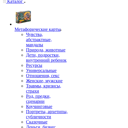
Каталог
Mетафорические карты
Чувства,
абстрактные,
мандалы
Природа, животные
Дети, подростки,
внутренний ребенок
Ресурсы
Универсальные
Отношения, секс
Женские, мужские
Травмы, кризисы,
страхи
Род, предки,
сценарии
Коучинговые
Портреты, архетипы,
субличности
Сказочные
Деньги, бизнес,