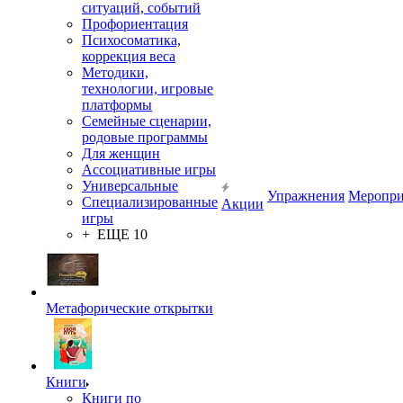
ситуаций, событий
Профориентация
Психосоматика,
коррекция веса
Методики,
технологии, игровые
платформы
Семейные сценарии,
родовые программы
Для женщин
Ассоциативные игры
Универсальные
Упражнения
Меропри
Специализированные
Акции
игры
+ ЕЩЕ 10
Метафорические открытки
Книги
Книги по