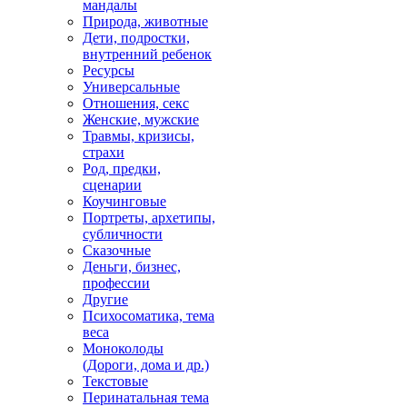
мандалы
Природа, животные
Дети, подростки,
внутренний ребенок
Ресурсы
Универсальные
Отношения, секс
Женские, мужские
Травмы, кризисы,
страхи
Род, предки,
сценарии
Коучинговые
Портреты, архетипы,
субличности
Сказочные
Деньги, бизнес,
профессии
Другие
Психосоматика, тема
веса
Моноколоды
(Дороги, дома и др.)
Текстовые
Перинатальная тема