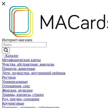
Интернет-магазин
Каталог
Mетафорические карты
Чувства, абстрактные, мандалы
Природа, животные
Дети, подростки, внутренний ребенок
Ресурсы
Универсальные
Отношения, секс
Женские, мужские
Травмы, кризисы, страхи
Род, предки, сценарии
Коучинговые
Портреты, архетипы, субличности