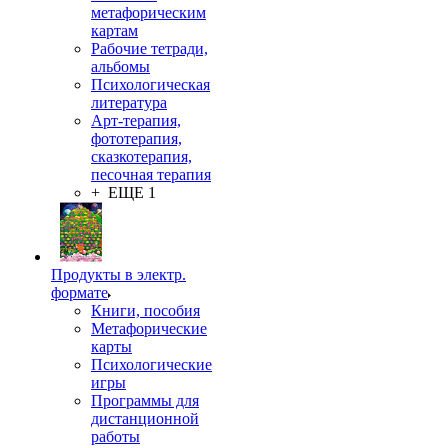
метафорическим
картам
Рабочие тетради,
альбомы
Психологическая
литература
Арт-терапия,
фототерапия,
сказкотерапия,
песочная терапия
+ ЕЩЕ 1
Продукты в электр.
формате
Книги, пособия
Метафорические
карты
Психологические
игры
Программы для
дистанционной
работы