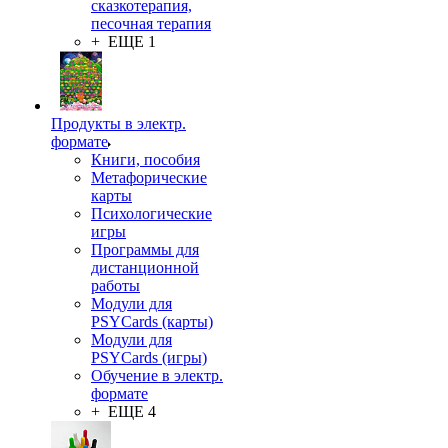
сказкотерапия,
песочная терапия
+ ЕЩЕ 1
Продукты в электр.
формате
Книги, пособия
Метафорические
карты
Психологические
игры
Программы для
дистанционной
работы
Модули для
PSYCards (карты)
Модули для
PSYCards (игры)
Обучение в электр.
формате
+ ЕЩЕ 4