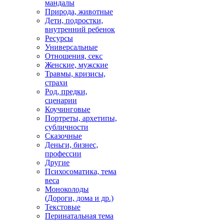
мандалы
Природа, животные
Дети, подростки,
внутренний ребенок
Ресурсы
Универсальные
Отношения, секс
Женские, мужские
Травмы, кризисы,
страхи
Род, предки,
сценарии
Коучинговые
Портреты, архетипы,
субличности
Сказочные
Деньги, бизнес,
профессии
Другие
Психосоматика, тема
веса
Моноколоды
(Дороги, дома и др.)
Текстовые
Перинатальная тема