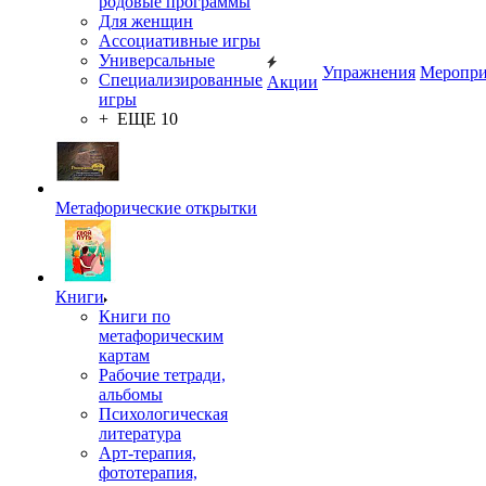
родовые программы
Для женщин
Ассоциативные игры
Универсальные
Упражнения
Меропри
Специализированные
Акции
игры
+ ЕЩЕ 10
Метафорические открытки
Книги
Книги по
метафорическим
картам
Рабочие тетради,
альбомы
Психологическая
литература
Арт-терапия,
фототерапия,