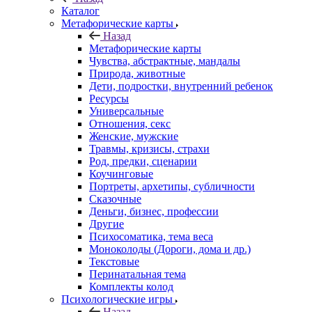
Каталог
Mетафорические карты
Назад
Mетафорические карты
Чувства, абстрактные, мандалы
Природа, животные
Дети, подростки, внутренний ребенок
Ресурсы
Универсальные
Отношения, секс
Женские, мужские
Травмы, кризисы, страхи
Род, предки, сценарии
Коучинговые
Портреты, архетипы, субличности
Сказочные
Деньги, бизнес, профессии
Другие
Психосоматика, тема веса
Моноколоды (Дороги, дома и др.)
Текстовые
Перинатальная тема
Комплекты колод
Психологические игры
Назад