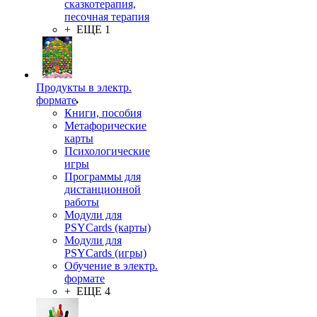
сказкотерапия,
песочная терапия
+ ЕЩЕ 1
Продукты в электр.
формате
Книги, пособия
Метафорические
карты
Психологические
игры
Программы для
дистанционной
работы
Модули для
PSYCards (карты)
Модули для
PSYCards (игры)
Обучение в электр.
формате
+ ЕЩЕ 4