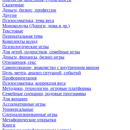
Сказочные
Деньги, бизнес, профессии
Другие
Психосоматика, тема веса
Моноколоды (Дороги, дома и др.)
Текстовые
Перинатальная тема
Комплекты колод
Психологические игры
Для детей, подростков, семейные игры
Деньги, финансы, бизнес-игры
Отношения, секс
Самопознание, знакомство с внутренним миром
Цель, мечта, анализ ситуаций, событий
Профориентация
Психосоматика, коррекция веса
Методики, технологии, игровые платформы
Семейные сценарии, родовые программы
Для женщин
Ассоциативные игры
Универсальные
Специализированные игры
Метафорические открытки
Книги