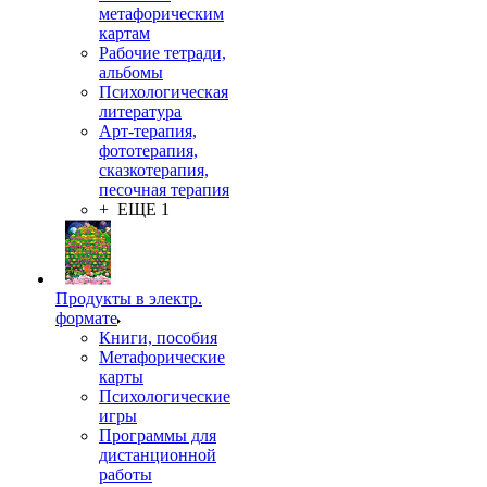
метафорическим
картам
Рабочие тетради,
альбомы
Психологическая
литература
Арт-терапия,
фототерапия,
сказкотерапия,
песочная терапия
+ ЕЩЕ 1
Продукты в электр.
формате
Книги, пособия
Метафорические
карты
Психологические
игры
Программы для
дистанционной
работы