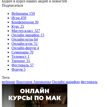
Будьте в курсе наших акций и новостей
Подписаться
Вебинары
159
Игра
459
Конференция
30
Курс
21
Мастер-класс
327
Онлайн марафон
15
Онлайн-игра
64
Онлайн-курс
51
Онлайн-форум
4
Семинары
70
Телемост
1
Тренинг
31
Фестиваль
57
Форум
5
Теги
вебинар
Виктория Аверкиева
Онлайн марафон
фестиваль