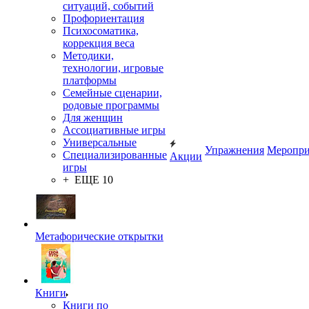
ситуаций, событий
Профориентация
Психосоматика,
коррекция веса
Методики,
технологии, игровые
платформы
Семейные сценарии,
родовые программы
Для женщин
Ассоциативные игры
Универсальные
Упражнения
Меропри
Специализированные
Акции
игры
+ ЕЩЕ 10
Метафорические открытки
Книги
Книги по