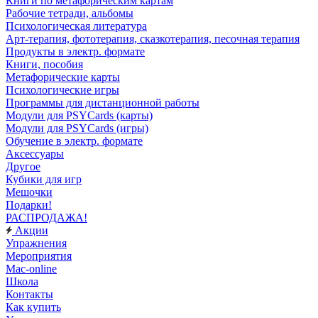
Книги по метафорическим картам
Рабочие тетради, альбомы
Психологическая литература
Арт-терапия, фототерапия, сказкотерапия, песочная терапия
Продукты в электр. формате
Книги, пособия
Метафорические карты
Психологические игры
Программы для дистанционной работы
Модули для PSYCards (карты)
Модули для PSYCards (игры)
Обучение в электр. формате
Аксессуары
Другое
Кубики для игр
Мешочки
Подарки!
РАСПРОДАЖА!
Акции
Упражнения
Мероприятия
Mac-online
Школа
Контакты
Как купить