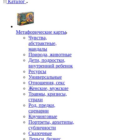
Каталог
Mетафорические карты
Чувства,
абстрактные,
мандалы
Природа, животные
Дети, подростки,
внутренний ребенок
Ресурсы
Универсальные
Отношения, секс
Женские, мужские
Травмы, кризисы,
страхи
Род, предки,
сценарии
Коучинговые
Портреты, архетипы,
субличности
Сказочные
Деньги, бизнес,