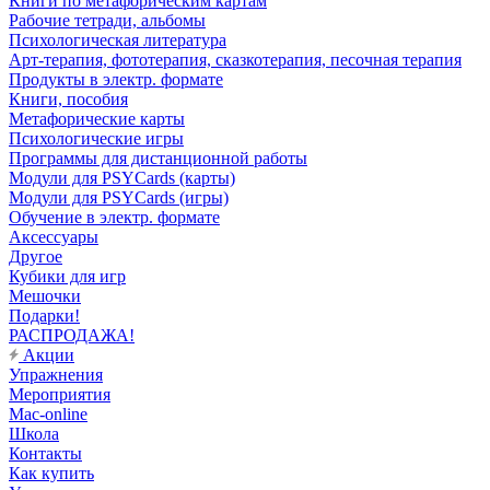
Книги по метафорическим картам
Рабочие тетради, альбомы
Психологическая литература
Арт-терапия, фототерапия, сказкотерапия, песочная терапия
Продукты в электр. формате
Книги, пособия
Метафорические карты
Психологические игры
Программы для дистанционной работы
Модули для PSYCards (карты)
Модули для PSYCards (игры)
Обучение в электр. формате
Аксессуары
Другое
Кубики для игр
Мешочки
Подарки!
РАСПРОДАЖА!
Акции
Упражнения
Мероприятия
Mac-online
Школа
Контакты
Как купить