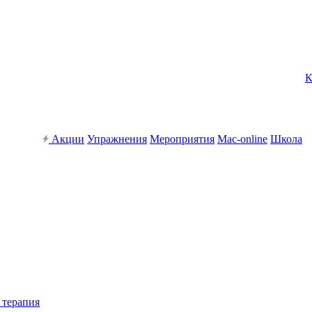
К
Акции
Упражнения
Мероприятия
Mac-online
Школа
 терапия