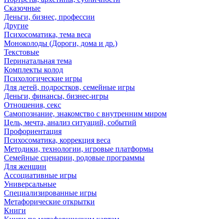
Сказочные
Деньги, бизнес, профессии
Другие
Психосоматика, тема веса
Моноколоды (Дороги, дома и др.)
Текстовые
Перинатальная тема
Комплекты колод
Психологические игры
Для детей, подростков, семейные игры
Деньги, финансы, бизнес-игры
Отношения, секс
Самопознание, знакомство с внутренним миром
Цель, мечта, анализ ситуаций, событий
Профориентация
Психосоматика, коррекция веса
Методики, технологии, игровые платформы
Семейные сценарии, родовые программы
Для женщин
Ассоциативные игры
Универсальные
Специализированные игры
Метафорические открытки
Книги