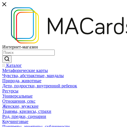
Интернет-магазин
Каталог
Mетафорические карты
Чувства, абстрактные, мандалы
Природа, животные
Дети, подростки, внутренний ребенок
Ресурсы
Универсальные
Отношения, секс
Женские, мужские
Травмы, кризисы, страхи
Род, предки, сценарии
Коучинговые
Портреты, архетипы, субличности