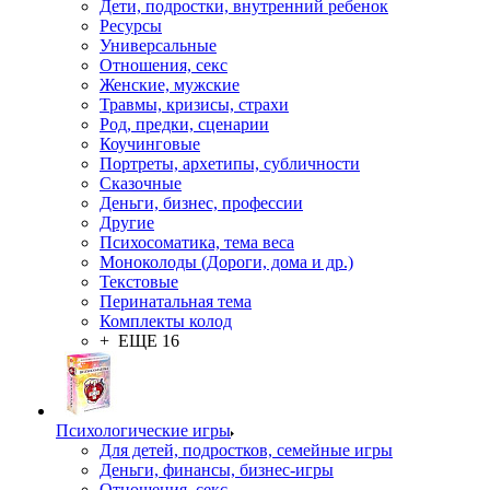
Дети, подростки, внутренний ребенок
Ресурсы
Универсальные
Отношения, секс
Женские, мужские
Травмы, кризисы, страхи
Род, предки, сценарии
Коучинговые
Портреты, архетипы, субличности
Сказочные
Деньги, бизнес, профессии
Другие
Психосоматика, тема веса
Моноколоды (Дороги, дома и др.)
Текстовые
Перинатальная тема
Комплекты колод
+ ЕЩЕ 16
Психологические игры
Для детей, подростков, семейные игры
Деньги, финансы, бизнес-игры
Отношения, секс