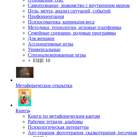
Самопознание, знакомство с внутренним миром
Цель, мечта, анализ ситуаций, событий
Профориентация
Психосоматика, коррекция веса
Методики, технологии, игровые платформы
Семейные сценарии, родовые программы
Для женщин
Ассоциативные игры
Универсальные
Специализированные игры
+ ЕЩЕ 10
Метафорические открытки
Книги
Книги по метафорическим картам
Рабочие тетради, альбомы
Психологическая литература
Арт-терапия, фототерапия, сказкотерапия, песочная