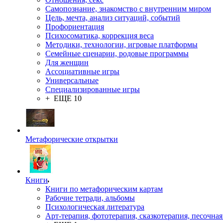
Самопознание, знакомство с внутренним миром
Цель, мечта, анализ ситуаций, событий
Профориентация
Психосоматика, коррекция веса
Методики, технологии, игровые платформы
Семейные сценарии, родовые программы
Для женщин
Ассоциативные игры
Универсальные
Специализированные игры
+ ЕЩЕ 10
Метафорические открытки
Книги
Книги по метафорическим картам
Рабочие тетради, альбомы
Психологическая литература
Арт-терапия, фототерапия, сказкотерапия, песочная