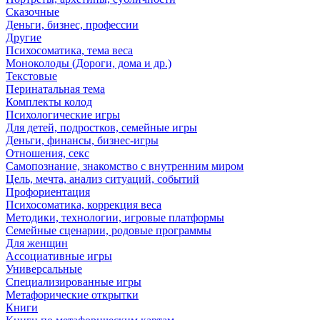
Сказочные
Деньги, бизнес, профессии
Другие
Психосоматика, тема веса
Моноколоды (Дороги, дома и др.)
Текстовые
Перинатальная тема
Комплекты колод
Психологические игры
Для детей, подростков, семейные игры
Деньги, финансы, бизнес-игры
Отношения, секс
Самопознание, знакомство с внутренним миром
Цель, мечта, анализ ситуаций, событий
Профориентация
Психосоматика, коррекция веса
Методики, технологии, игровые платформы
Семейные сценарии, родовые программы
Для женщин
Ассоциативные игры
Универсальные
Специализированные игры
Метафорические открытки
Книги