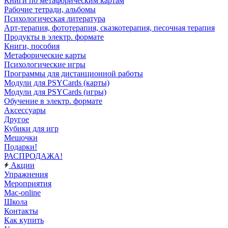
Книги по метафорическим картам
Рабочие тетради, альбомы
Психологическая литература
Арт-терапия, фототерапия, сказкотерапия, песочная терапия
Продукты в электр. формате
Книги, пособия
Метафорические карты
Психологические игры
Программы для дистанционной работы
Модули для PSYCards (карты)
Модули для PSYCards (игры)
Обучение в электр. формате
Аксессуары
Другое
Кубики для игр
Мешочки
Подарки!
РАСПРОДАЖА!
Акции
Упражнения
Мероприятия
Mac-online
Школа
Контакты
Как купить