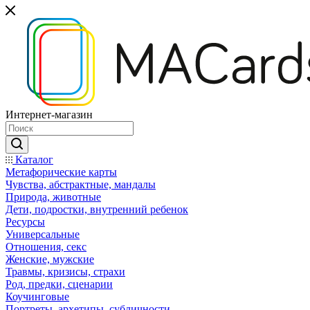
Интернет-магазин
Каталог
Mетафорические карты
Чувства, абстрактные, мандалы
Природа, животные
Дети, подростки, внутренний ребенок
Ресурсы
Универсальные
Отношения, секс
Женские, мужские
Травмы, кризисы, страхи
Род, предки, сценарии
Коучинговые
Портреты, архетипы, субличности