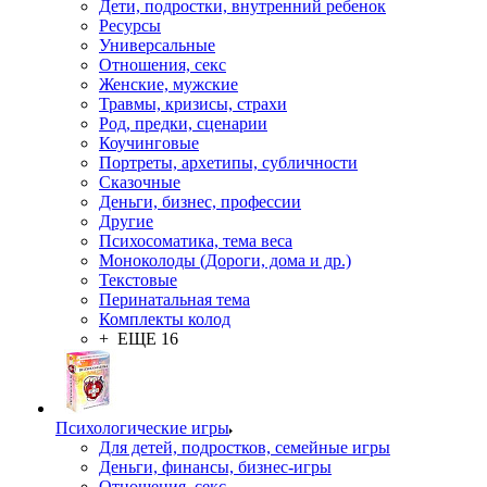
Дети, подростки, внутренний ребенок
Ресурсы
Универсальные
Отношения, секс
Женские, мужские
Травмы, кризисы, страхи
Род, предки, сценарии
Коучинговые
Портреты, архетипы, субличности
Сказочные
Деньги, бизнес, профессии
Другие
Психосоматика, тема веса
Моноколоды (Дороги, дома и др.)
Текстовые
Перинатальная тема
Комплекты колод
+ ЕЩЕ 16
Психологические игры
Для детей, подростков, семейные игры
Деньги, финансы, бизнес-игры
Отношения, секс