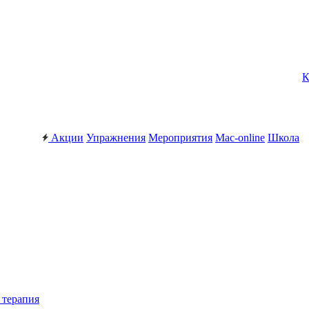
К
Акции
Упражнения
Мероприятия
Mac-online
Школа
 терапия