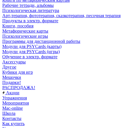
Книги по метафорическим картам
Рабочие тетради, альбомы
Психологическая литература
Арт-терапия, фототерапия, сказкотерапия, песочная терапия
Продукты в электр. формате
Книги, пособия
Метафорические карты
Психологические игры
Программы для дистанционной работы
Модули для PSYCards (карты)
Модули для PSYCards (игры)
Обучение в электр. формате
Аксессуары
Другое
Кубики для игр
Мешочки
Подарки!
РАСПРОДАЖА!
Акции
Упражнения
Мероприятия
Mac-online
Школа
Контакты
Как купить