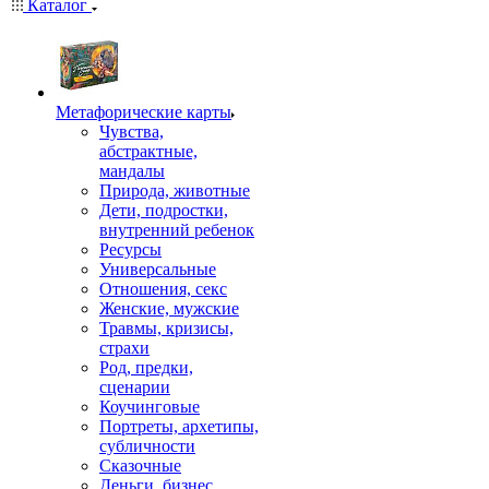
Каталог
Mетафорические карты
Чувства,
абстрактные,
мандалы
Природа, животные
Дети, подростки,
внутренний ребенок
Ресурсы
Универсальные
Отношения, секс
Женские, мужские
Травмы, кризисы,
страхи
Род, предки,
сценарии
Коучинговые
Портреты, архетипы,
субличности
Сказочные
Деньги, бизнес,