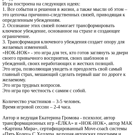
Игра построена на следующих идеях:
1. Все события и решения в жизни, а также мысли об этом –
это цепочка причинно-следственных связей, приводящая к
определенным убеждениям.
2. Осознание этих связей помогает трансформировать
ключевое убеждение, основанное на страхе и создающее
ограничение.
3. Трансформация ключевого убеждения создает опору для
желаемых изменений.
«НОК-НОК» - это игра для тех, кто готов заглянуть за двери
своего привычного восприятия, своих шаблонов и
убеждений, своих неработающих и жестких позиций.
Это игра, позволяющая увидеть и преодолеть свой самый
главный страх, мешающий сделать первый шаг по дороге к
желаемому.
Это игра трудных вопросов.
Это игра про честность с самим с собой.
Количество участников – 3-5 человек.
Время игровой сессии – 2-4 часа.
Автор и ведущая Екатерина Громова - психолог, автор
трансформационных игр «ЁЛКА» и «НОК-НОК», автор МАК
«Картина Мира», сертифицированный Move-coach системы
«Пять Колец» С.Хеллера, ведущая авторских программ и