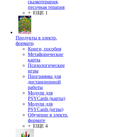
сказкотерапия,
песочная терапия
+ ЕЩЕ 1
Продукты в электр.
формате
Книги, пособия
Метафорические
карты
Психологические
игры
Программы для
дистанционной
работы
Модули для
PSYCards (карты)
Модули для
PSYCards (игры)
Обучение в электр.
формате
+ ЕЩЕ 4