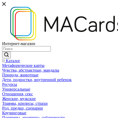
Интернет-магазин
Каталог
Mетафорические карты
Чувства, абстрактные, мандалы
Природа, животные
Дети, подростки, внутренний ребенок
Ресурсы
Универсальные
Отношения, секс
Женские, мужские
Травмы, кризисы, страхи
Род, предки, сценарии
Коучинговые
Портреты, архетипы, субличности