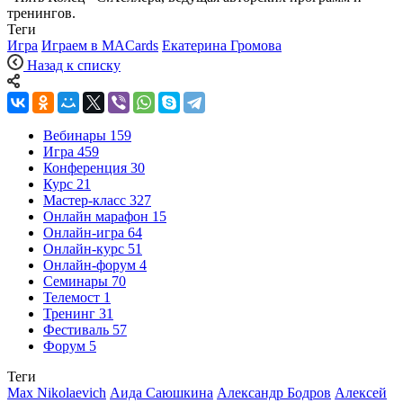
тренингов.
Теги
Игра
Играем в MACards
Екатерина Громова
Назад к списку
Вебинары
159
Игра
459
Конференция
30
Курс
21
Мастер-класс
327
Онлайн марафон
15
Онлайн-игра
64
Онлайн-курс
51
Онлайн-форум
4
Семинары
70
Телемост
1
Тренинг
31
Фестиваль
57
Форум
5
Теги
Max Nikolaevich
Аида Саюшкина
Александр Бодров
Алексей