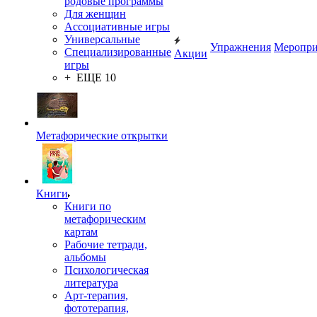
родовые программы
Для женщин
Ассоциативные игры
Универсальные
Упражнения
Меропри
Специализированные
Акции
игры
+ ЕЩЕ 10
Метафорические открытки
Книги
Книги по
метафорическим
картам
Рабочие тетради,
альбомы
Психологическая
литература
Арт-терапия,
фототерапия,