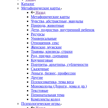
Каталог
Mетафорические карты
Назад
Mетафорические карты
Чувства, абстрактные, мандалы
Природа, животные
Дети, подростки, внутренний ребенок
Ресурсы
Универсальные
Отношения, секс
Женские, мужские
Травмы, кризисы, страхи
Род, предки, сценарии
Коучинговые
Портреты, архетипы, субличности
Сказочные
Деньги, бизнес, профессии
Другие
Психосоматика, тема веса
Моноколоды (Дороги, дома и др.)
Текстовые
Перинатальная тема
Комплекты колод
Психологические игры
Назад