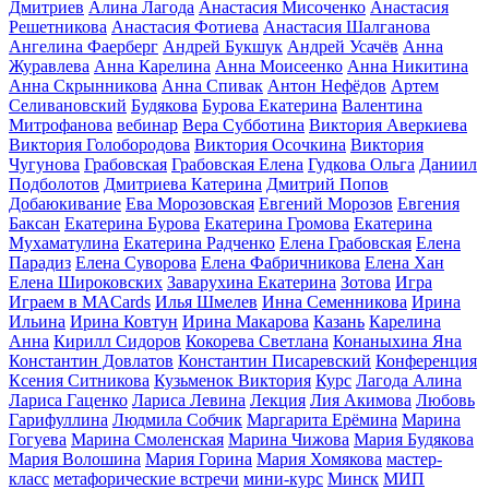
Дмитриев
Алина Лагода
Анастасия Мисоченко
Анастасия
Решетникова
Анастасия Фотиева
Анастасия Шалганова
Ангелина Фаерберг
Андрей Букшук
Андрей Усачёв
Анна
Журавлева
Анна Карелина
Анна Моисеенко
Анна Никитина
Анна Скрынникова
Анна Спивак
Антон Нефёдов
Артем
Селивановский
Будякова
Бурова Екатерина
Валентина
Митрофанова
вебинар
Вера Субботина
Виктория Аверкиева
Виктория Голобородова
Виктория Осочкина
Виктория
Чугунова
Грабовская
Грабовская Елена
Гудкова Ольга
Даниил
Подболотов
Дмитриева Катерина
Дмитрий Попов
Добаюкивание
Ева Морозовская
Евгений Морозов
Евгения
Баксан
Екатерина Бурова
Екатерина Громова
Екатерина
Мухаматулина
Екатерина Радченко
Елена Грабовская
Елена
Парадиз
Елена Суворова
Елена Фабричникова
Елена Хан
Елена Широковских
Заварухина Екатерина
Зотова
Игра
Играем в MACards
Илья Шмелев
Инна Семенникова
Ирина
Ильина
Ирина Ковтун
Ирина Макарова
Казань
Карелина
Анна
Кирилл Сидоров
Кокорева Светлана
Конаныхина Яна
Константин Довлатов
Константин Писаревский
Конференция
Ксения Ситникова
Кузьменок Виктория
Курс
Лагода Алина
Лариса Гаценко
Лариса Левина
Лекция
Лия Акимова
Любовь
Гарифуллина
Людмила Собчик
Маргарита Ерёмина
Марина
Гогуева
Марина Смоленская
Марина Чижова
Мария Будякова
Мария Волошина
Мария Горина
Мария Хомякова
мастер-
класс
метафорические встречи
мини-курс
Минск
МИП