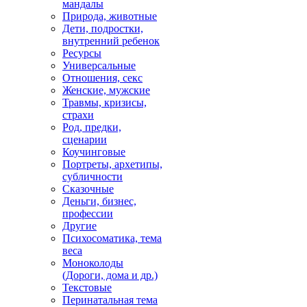
мандалы
Природа, животные
Дети, подростки,
внутренний ребенок
Ресурсы
Универсальные
Отношения, секс
Женские, мужские
Травмы, кризисы,
страхи
Род, предки,
сценарии
Коучинговые
Портреты, архетипы,
субличности
Сказочные
Деньги, бизнес,
профессии
Другие
Психосоматика, тема
веса
Моноколоды
(Дороги, дома и др.)
Текстовые
Перинатальная тема