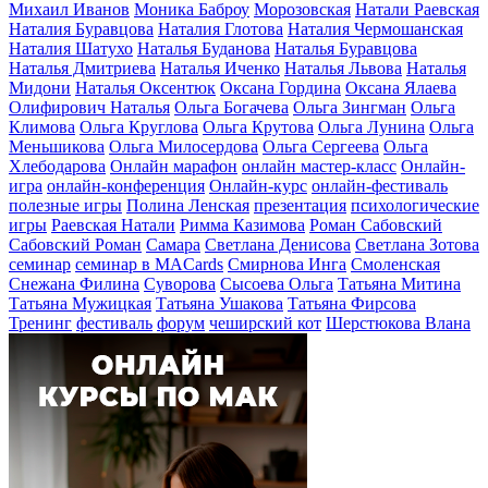
Михаил Иванов
Моника Баброу
Морозовская
Натали Раевская
Наталия Буравцова
Наталия Глотова
Наталия Чермошанская
Наталия Шатухо
Наталья Буданова
Наталья Буравцова
Наталья Дмитриева
Наталья Иченко
Наталья Львова
Наталья
Мидони
Наталья Оксентюк
Оксана Гордина
Оксана Ялаева
Олифирович Наталья
Ольга Богачева
Ольга Зингман
Ольга
Климова
Ольга Круглова
Ольга Крутова
Ольга Лунина
Ольга
Меньшикова
Ольга Милосердова
Ольга Сергеева
Ольга
Хлебодарова
Онлайн марафон
онлайн мастер-класс
Онлайн-
игра
онлайн-конференция
Онлайн-курс
онлайн-фестиваль
полезные игры
Полина Ленская
презентация
психологические
игры
Раевская Натали
Римма Казимова
Роман Сабовский
Сабовский Роман
Самара
Светлана Денисова
Светлана Зотова
семинар
семинар в MACards
Смирнова Инга
Смоленская
Снежана Филина
Суворова
Сысоева Ольга
Татьяна Митина
Татьяна Мужицкая
Татьяна Ушакова
Татьяна Фирсова
Тренинг
фестиваль
форум
чеширский кот
Шерстюкова Влана