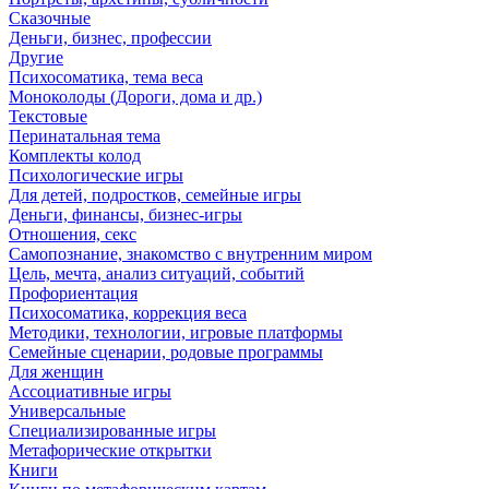
Сказочные
Деньги, бизнес, профессии
Другие
Психосоматика, тема веса
Моноколоды (Дороги, дома и др.)
Текстовые
Перинатальная тема
Комплекты колод
Психологические игры
Для детей, подростков, семейные игры
Деньги, финансы, бизнес-игры
Отношения, секс
Самопознание, знакомство с внутренним миром
Цель, мечта, анализ ситуаций, событий
Профориентация
Психосоматика, коррекция веса
Методики, технологии, игровые платформы
Семейные сценарии, родовые программы
Для женщин
Ассоциативные игры
Универсальные
Специализированные игры
Метафорические открытки
Книги