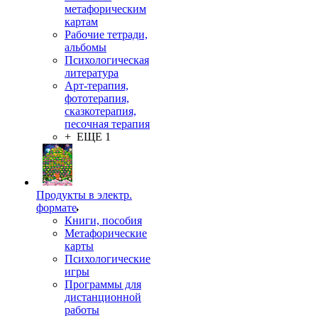
метафорическим
картам
Рабочие тетради,
альбомы
Психологическая
литература
Арт-терапия,
фототерапия,
сказкотерапия,
песочная терапия
+ ЕЩЕ 1
Продукты в электр.
формате
Книги, пособия
Метафорические
карты
Психологические
игры
Программы для
дистанционной
работы