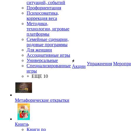
ситуаций, событий
Профориентация
Психосоматика,
коррекция веса
Методики,
технологии, игровые
платформы
Семейные сценарии,
родовые программы
Для женщин
Ассоциативные игры
Универсальные
Упражнения
Меропри
Специализированные
Акции
игры
+ ЕЩЕ 10
Метафорические открытки
Книги
Книги по