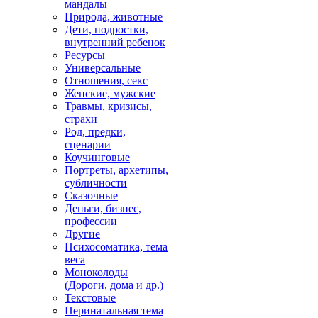
мандалы
Природа, животные
Дети, подростки,
внутренний ребенок
Ресурсы
Универсальные
Отношения, секс
Женские, мужские
Травмы, кризисы,
страхи
Род, предки,
сценарии
Коучинговые
Портреты, архетипы,
субличности
Сказочные
Деньги, бизнес,
профессии
Другие
Психосоматика, тема
веса
Моноколоды
(Дороги, дома и др.)
Текстовые
Перинатальная тема