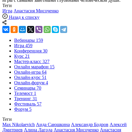
игры с самыми заветными глубинами человеческой души.
Теги
Игра
Анастасия Мисоченко
Назад к списку
Вебинары
159
Игра
459
Конференция
30
Курс
21
Мастер-класс
327
Онлайн марафон
15
Онлайн-игра
64
Онлайн-курс
51
Онлайн-форум
4
Семинары
70
Телемост
1
Тренинг
31
Фестиваль
57
Форум
5
Теги
Max Nikolaevich
Аида Саюшкина
Александр Бодров
Алексей
Дмитриев
Алина Лагода
Анастасия Мисоченко
Анастасия