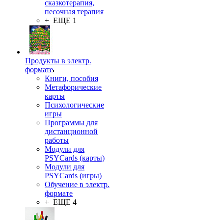
сказкотерапия,
песочная терапия
+ ЕЩЕ 1
Продукты в электр.
формате
Книги, пособия
Метафорические
карты
Психологические
игры
Программы для
дистанционной
работы
Модули для
PSYCards (карты)
Модули для
PSYCards (игры)
Обучение в электр.
формате
+ ЕЩЕ 4