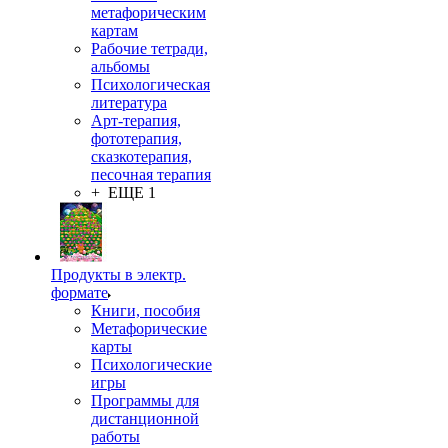
метафорическим
картам
Рабочие тетради,
альбомы
Психологическая
литература
Арт-терапия,
фототерапия,
сказкотерапия,
песочная терапия
+ ЕЩЕ 1
Продукты в электр.
формате
Книги, пособия
Метафорические
карты
Психологические
игры
Программы для
дистанционной
работы