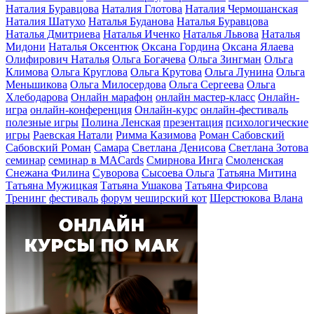
Наталия Буравцова
Наталия Глотова
Наталия Чермошанская
Наталия Шатухо
Наталья Буданова
Наталья Буравцова
Наталья Дмитриева
Наталья Иченко
Наталья Львова
Наталья
Мидони
Наталья Оксентюк
Оксана Гордина
Оксана Ялаева
Олифирович Наталья
Ольга Богачева
Ольга Зингман
Ольга
Климова
Ольга Круглова
Ольга Крутова
Ольга Лунина
Ольга
Меньшикова
Ольга Милосердова
Ольга Сергеева
Ольга
Хлебодарова
Онлайн марафон
онлайн мастер-класс
Онлайн-
игра
онлайн-конференция
Онлайн-курс
онлайн-фестиваль
полезные игры
Полина Ленская
презентация
психологические
игры
Раевская Натали
Римма Казимова
Роман Сабовский
Сабовский Роман
Самара
Светлана Денисова
Светлана Зотова
семинар
семинар в MACards
Смирнова Инга
Смоленская
Снежана Филина
Суворова
Сысоева Ольга
Татьяна Митина
Татьяна Мужицкая
Татьяна Ушакова
Татьяна Фирсова
Тренинг
фестиваль
форум
чеширский кот
Шерстюкова Влана