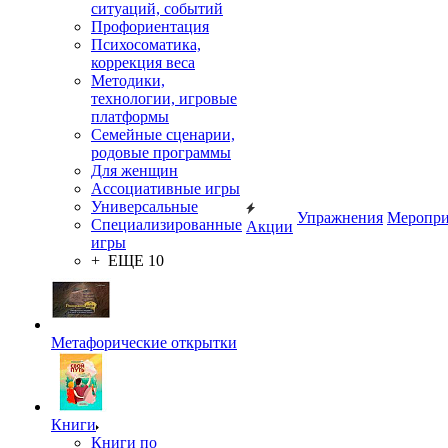
ситуаций, событий
Профориентация
Психосоматика,
коррекция веса
Методики,
технологии, игровые
платформы
Семейные сценарии,
родовые программы
Для женщин
Ассоциативные игры
Универсальные
Упражнения
Меропри
Специализированные
Акции
игры
+ ЕЩЕ 10
Метафорические открытки
Книги
Книги по