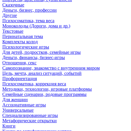
Сказочные
Деньги, бизнес, профессии
Другие
Психосоматика, тема веса
Моноколоды (Дороги, дома и др.)
Текстовые
Перинатальная тема
Комплекты колод
Психологические игры
Для детей, подростков, семейные игры
Деньги, финансы, бизнес-игры
Отношения, секс
Самопознание, знакомство с внутренним миром
Цель, мечта, анализ ситуаций, событий
Профориентация
Психосоматика, коррекция веса
Методики, технологии, игровые платформы
Семейные сценарии, родовые программы
Для женщин
Ассоциативные игры
Универсальные
Специализированные игры
Метафорические открытки
Книги