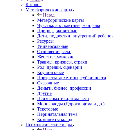
Каталог
Mетафорические карты
Назад
Mетафорические карты
Чувства, абстрактные, мандалы
Природа, животные
Дети, подростки, внутренний ребенок
Ресурсы
Универсальные
Отношения, секс
Женские, мужские
Травмы, кризисы, страхи
Род, предки, сценарии
Коучинговые
Портреты, архетипы, субличности
Сказочные
Деньги, бизнес, профессии
Другие
Психосоматика, тема веса
Моноколоды (Дороги, дома и др.)
Текстовые
Перинатальная тема
Комплекты колод
Психологические игры
Назад