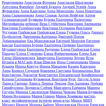
Решетникова
Анастасия Фотиева
Анастасия Шалганова
Ангелина Фаерберг
Андрей Букшук
Андрей Усачёв
Анна
Журавлева
Анна Карелина
Анна Моисеенко
Анна Никитина
Анна Скрынникова
Анна Спивак
Антон Нефёдов
Артем
Селивановский
Будякова
Бурова Екатерина
Валентина
Митрофанова
вебинар
Вера Субботина
Виктория Аверкиева
Виктория Голобородова
Виктория Осочкина
Виктория
Чугунова
Грабовская
Грабовская Елена
Гудкова Ольга
Даниил
Подболотов
Дмитриева Катерина
Дмитрий Попов
Добаюкивание
Ева Морозовская
Евгений Морозов
Евгения
Баксан
Екатерина Бурова
Екатерина Громова
Екатерина
Мухаматулина
Екатерина Радченко
Елена Грабовская
Елена
Парадиз
Елена Суворова
Елена Фабричникова
Елена Хан
Елена Широковских
Заварухина Екатерина
Зотова
Игра
Играем в MACards
Илья Шмелев
Инна Семенникова
Ирина
Ильина
Ирина Ковтун
Ирина Макарова
Казань
Карелина
Анна
Кирилл Сидоров
Кокорева Светлана
Конаныхина Яна
Константин Довлатов
Константин Писаревский
Конференция
Ксения Ситникова
Кузьменок Виктория
Курс
Лагода Алина
Лариса Гаценко
Лариса Левина
Лекция
Лия Акимова
Любовь
Гарифуллина
Людмила Собчик
Маргарита Ерёмина
Марина
Гогуева
Марина Смоленская
Марина Чижова
Мария Будякова
Мария Волошина
Мария Горина
Мария Хомякова
мастер-
класс
метафорические встречи
мини-курс
Минск
МИП
Михаил Иванов
Моника Баброу
Морозовская
Натали Раевская