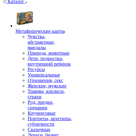
Каталог
Mетафорические карты
Чувства,
абстрактные,
мандалы
Природа, животные
Дети, подростки,
внутренний ребенок
Ресурсы
Универсальные
Отношения, секс
Женские, мужские
Травмы, кризисы,
страхи
Род, предки,
сценарии
Коучинговые
Портреты, архетипы,
субличности
Сказочные
Деньги, бизнес,