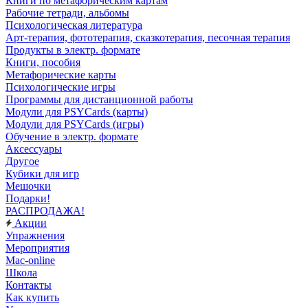
Книги по метафорическим картам
Рабочие тетради, альбомы
Психологическая литература
Арт-терапия, фототерапия, сказкотерапия, песочная терапия
Продукты в электр. формате
Книги, пособия
Метафорические карты
Психологические игры
Программы для дистанционной работы
Модули для PSYCards (карты)
Модули для PSYCards (игры)
Обучение в электр. формате
Аксессуары
Другое
Кубики для игр
Мешочки
Подарки!
РАСПРОДАЖА!
Акции
Упражнения
Мероприятия
Mac-online
Школа
Контакты
Как купить