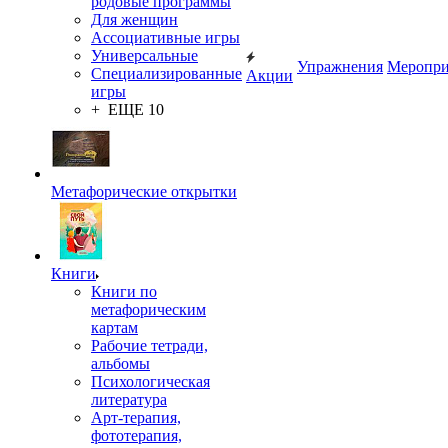
родовые программы
Для женщин
Ассоциативные игры
Универсальные
Упражнения
Меропри
Специализированные
Акции
игры
+ ЕЩЕ 10
Метафорические открытки
Книги
Книги по
метафорическим
картам
Рабочие тетради,
альбомы
Психологическая
литература
Арт-терапия,
фототерапия,