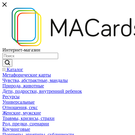
Интернет-магазин
Каталог
Mетафорические карты
Чувства, абстрактные, мандалы
Природа, животные
Дети, подростки, внутренний ребенок
Ресурсы
Универсальные
Отношения, секс
Женские, мужские
Травмы, кризисы, страхи
Род, предки, сценарии
Коучинговые
Портреты, архетипы, субличности