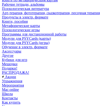
Книги по метафорическим картам
Рабочие тетради, альбомы
Психологическая литература
Арт-терапия, фототерапия, сказкотерапия, песочная терапия
Продукты в электр. формате
Книги, пособия
Метафорические карты
Психологические игры
Программы для дистанционной работы
Модули для PSYCards (карты)
Модули для PSYCards (игры)
Обучение в электр. формате
Аксессуары
Другое
Кубики для игр
Мешочки
Подарки!
РАСПРОДАЖА!
Акции
Упражнения
Мероприятия
Mac-online
Школа
Контакты
Как купить