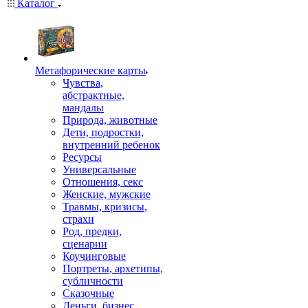
Каталог
Mетафорические карты
Чувства,
абстрактные,
мандалы
Природа, животные
Дети, подростки,
внутренний ребенок
Ресурсы
Универсальные
Отношения, секс
Женские, мужские
Травмы, кризисы,
страхи
Род, предки,
сценарии
Коучинговые
Портреты, архетипы,
субличности
Сказочные
Деньги, бизнес,