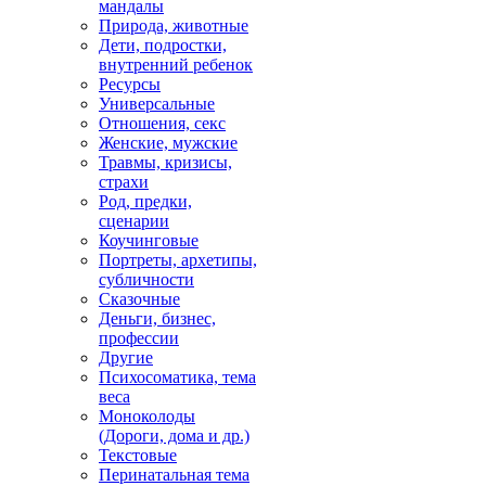
мандалы
Природа, животные
Дети, подростки,
внутренний ребенок
Ресурсы
Универсальные
Отношения, секс
Женские, мужские
Травмы, кризисы,
страхи
Род, предки,
сценарии
Коучинговые
Портреты, архетипы,
субличности
Сказочные
Деньги, бизнес,
профессии
Другие
Психосоматика, тема
веса
Моноколоды
(Дороги, дома и др.)
Текстовые
Перинатальная тема