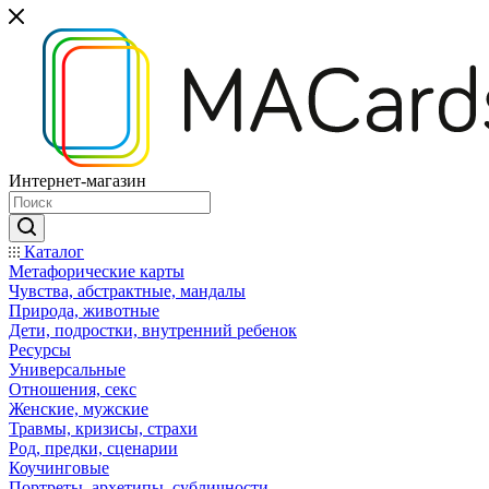
Интернет-магазин
Каталог
Mетафорические карты
Чувства, абстрактные, мандалы
Природа, животные
Дети, подростки, внутренний ребенок
Ресурсы
Универсальные
Отношения, секс
Женские, мужские
Травмы, кризисы, страхи
Род, предки, сценарии
Коучинговые
Портреты, архетипы, субличности