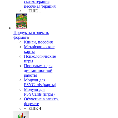
сказкотерапия,
песочная терапия
+ ЕЩЕ 1
Продукты в электр.
формате
Книги, пособия
Метафорические
карты
Психологические
игры
Программы для
дистанционной
работы
Модули для
PSYCards (карты)
Модули для
PSYCards (игры)
Обучение в электр.
формате
+ ЕЩЕ 4