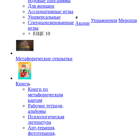
родовые программы
Для женщин
Ассоциативные игры
Универсальные
Упражнения
Меропри
Специализированные
Акции
игры
+ ЕЩЕ 10
Метафорические открытки
Книги
Книги по
метафорическим
картам
Рабочие тетради,
альбомы
Психологическая
литература
Арт-терапия,
фототерапия,