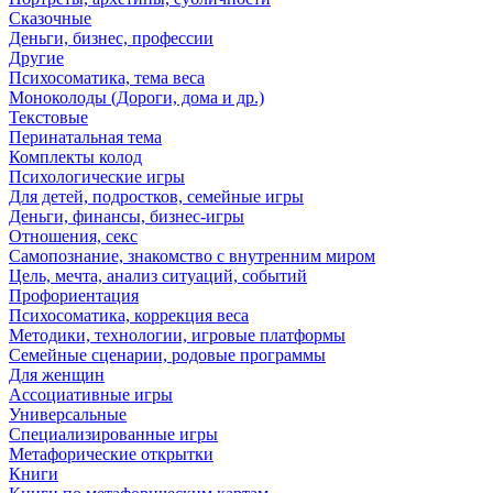
Сказочные
Деньги, бизнес, профессии
Другие
Психосоматика, тема веса
Моноколоды (Дороги, дома и др.)
Текстовые
Перинатальная тема
Комплекты колод
Психологические игры
Для детей, подростков, семейные игры
Деньги, финансы, бизнес-игры
Отношения, секс
Самопознание, знакомство с внутренним миром
Цель, мечта, анализ ситуаций, событий
Профориентация
Психосоматика, коррекция веса
Методики, технологии, игровые платформы
Семейные сценарии, родовые программы
Для женщин
Ассоциативные игры
Универсальные
Специализированные игры
Метафорические открытки
Книги