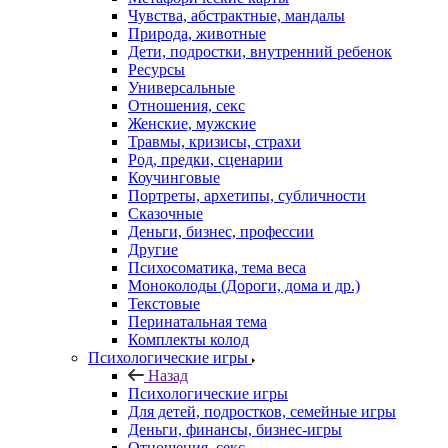
Чувства, абстрактные, мандалы
Природа, животные
Дети, подростки, внутренний ребенок
Ресурсы
Универсальные
Отношения, секс
Женские, мужские
Травмы, кризисы, страхи
Род, предки, сценарии
Коучинговые
Портреты, архетипы, субличности
Сказочные
Деньги, бизнес, профессии
Другие
Психосоматика, тема веса
Моноколоды (Дороги, дома и др.)
Текстовые
Перинатальная тема
Комплекты колод
Психологические игры
Назад
Психологические игры
Для детей, подростков, семейные игры
Деньги, финансы, бизнес-игры
Отношения, секс