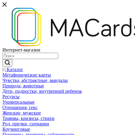
Интернет-магазин
Каталог
Mетафорические карты
Чувства, абстрактные, мандалы
Природа, животные
Дети, подростки, внутренний ребенок
Ресурсы
Универсальные
Отношения, секс
Женские, мужские
Травмы, кризисы, страхи
Род, предки, сценарии
Коучинговые
Портреты, архетипы, субличности