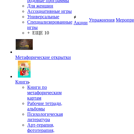
родовые программы
Для женщин
Ассоциативные игры
Универсальные
Упражнения
Меропри
Специализированные
Акции
игры
+ ЕЩЕ 10
Метафорические открытки
Книги
Книги по
метафорическим
картам
Рабочие тетради,
альбомы
Психологическая
литература
Арт-терапия,
фототерапия,