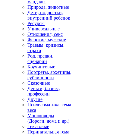
мандалы
Природа, животные
Дети, подростки,
внутренний ребенок
Ресурсы
Универсальные
Отношения, секс
Женские, мужские
Травмы, кризисы,
страхи
Род, предки,
сценарии
Коучинговые
Портреты, архетипы,
субличности
Сказочные
Деньги, бизнес,
профессии
Другие
Психосоматика, тема
веса
Моноколоды
(Дороги, дома и др.)
Текстовые
Перинатальная тема