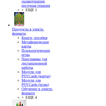
сказкотерапия,
песочная терапия
+ ЕЩЕ 1
Продукты в электр.
формате
Книги, пособия
Метафорические
карты
Психологические
игры
Программы для
дистанционной
работы
Модули для
PSYCards (карты)
Модули для
PSYCards (игры)
Обучение в электр.
формате
+ ЕЩЕ 4