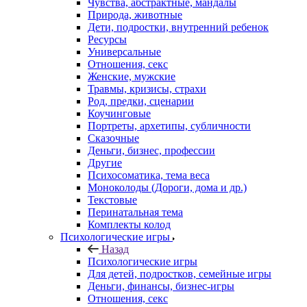
Чувства, абстрактные, мандалы
Природа, животные
Дети, подростки, внутренний ребенок
Ресурсы
Универсальные
Отношения, секс
Женские, мужские
Травмы, кризисы, страхи
Род, предки, сценарии
Коучинговые
Портреты, архетипы, субличности
Сказочные
Деньги, бизнес, профессии
Другие
Психосоматика, тема веса
Моноколоды (Дороги, дома и др.)
Текстовые
Перинатальная тема
Комплекты колод
Психологические игры
Назад
Психологические игры
Для детей, подростков, семейные игры
Деньги, финансы, бизнес-игры
Отношения, секс