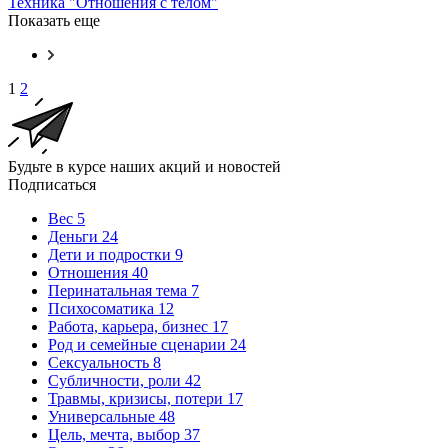
Техника "Отношения с телом"
Показать еще
1
2
Будьте в курсе наших акций и новостей
Подписаться
Вес
5
Деньги
24
Дети и подростки
9
Отношения
40
Перинатальная тема
7
Психосоматика
12
Работа, карьера, бизнес
17
Род и семейные сценарии
24
Сексуальность
8
Субличности, роли
42
Травмы, кризисы, потери
17
Универсальные
48
Цель, мечта, выбор
37