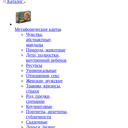
Каталог
Mетафорические карты
Чувства,
абстрактные,
мандалы
Природа, животные
Дети, подростки,
внутренний ребенок
Ресурсы
Универсальные
Отношения, секс
Женские, мужские
Травмы, кризисы,
страхи
Род, предки,
сценарии
Коучинговые
Портреты, архетипы,
субличности
Сказочные
Деньги, бизнес,