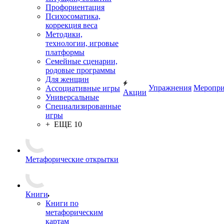
Профориентация
Психосоматика,
коррекция веса
Методики,
технологии, игровые
платформы
Семейные сценарии,
родовые программы
Для женщин
Упражнения
Меропри
Ассоциативные игры
Акции
Универсальные
Специализированные
игры
+ ЕЩЕ 10
Метафорические открытки
Книги
Книги по
метафорическим
картам