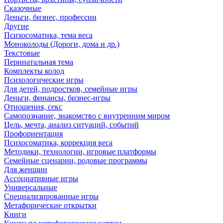
Сказочные
Деньги, бизнес, профессии
Другие
Психосоматика, тема веса
Моноколоды (Дороги, дома и др.)
Текстовые
Перинатальная тема
Комплекты колод
Психологические игры
Для детей, подростков, семейные игры
Деньги, финансы, бизнес-игры
Отношения, секс
Самопознание, знакомство с внутренним миром
Цель, мечта, анализ ситуаций, событий
Профориентация
Психосоматика, коррекция веса
Методики, технологии, игровые платформы
Семейные сценарии, родовые программы
Для женщин
Ассоциативные игры
Универсальные
Специализированные игры
Метафорические открытки
Книги