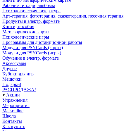
Книги по метафорическим картам
Рабочие тетради, альбомы
Психологическая литература
Арт-терапия, фототерапия, сказкотерапия, песочная терапия
Продукты в электр. формате
Книги, пособия
Метафорические карты
Психологические игры
Программы для дистанционной работы
Модули для PSYCards (карты)
Модули для PSYCards (игры)
Обучение в электр. формате
Аксессуары
Другое
Кубики для игр
Мешочки
Подарки!
РАСПРОДАЖА!
Акции
Упражнения
Мероприятия
Mac-online
Школа
Контакты
Как купить