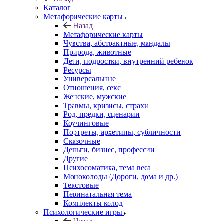
Каталог
Mетафорические карты
Назад
Mетафорические карты
Чувства, абстрактные, мандалы
Природа, животные
Дети, подростки, внутренний ребенок
Ресурсы
Универсальные
Отношения, секс
Женские, мужские
Травмы, кризисы, страхи
Род, предки, сценарии
Коучинговые
Портреты, архетипы, субличности
Сказочные
Деньги, бизнес, профессии
Другие
Психосоматика, тема веса
Моноколоды (Дороги, дома и др.)
Текстовые
Перинатальная тема
Комплекты колод
Психологические игры
Назад