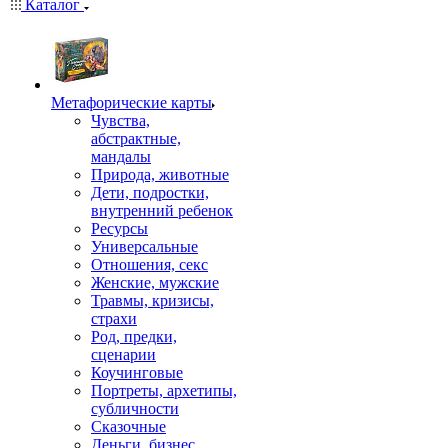
Каталог
Mетафорические карты
Чувства,
абстрактные,
мандалы
Природа, животные
Дети, подростки,
внутренний ребенок
Ресурсы
Универсальные
Отношения, секс
Женские, мужские
Травмы, кризисы,
страхи
Род, предки,
сценарии
Коучинговые
Портреты, архетипы,
субличности
Сказочные
Деньги, бизнес,