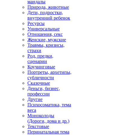
мандалы
Природа, животные
Дети, подростки,
внутренний ребенок
Ресурсы
Универсальные
Отношения, секс
Женские, мужские
Травмы, кризисы,
страхи
Род, предки,
сценарии
Коучинговые
Портреты, архетипы,
субличности
Сказочные
Деньги, бизнес,
профессии
Другие
Психосоматика, тема
веса
Моноколоды
(Дороги, дома и др.)
Текстовые
Перинатальная тема