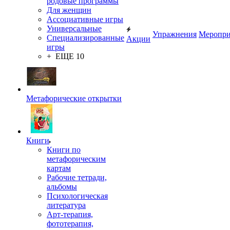
родовые программы
Для женщин
Ассоциативные игры
Универсальные
Упражнения
Меропри
Специализированные
Акции
игры
+ ЕЩЕ 10
Метафорические открытки
Книги
Книги по
метафорическим
картам
Рабочие тетради,
альбомы
Психологическая
литература
Арт-терапия,
фототерапия,