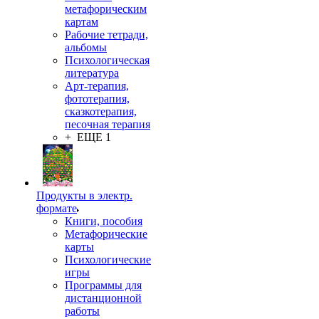
метафорическим
картам
Рабочие тетради,
альбомы
Психологическая
литература
Арт-терапия,
фототерапия,
сказкотерапия,
песочная терапия
+ ЕЩЕ 1
Продукты в электр.
формате
Книги, пособия
Метафорические
карты
Психологические
игры
Программы для
дистанционной
работы