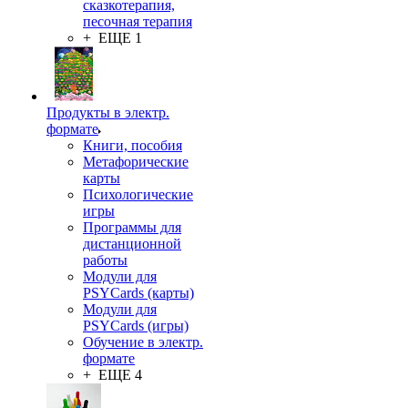
сказкотерапия,
песочная терапия
+ ЕЩЕ 1
Продукты в электр.
формате
Книги, пособия
Метафорические
карты
Психологические
игры
Программы для
дистанционной
работы
Модули для
PSYCards (карты)
Модули для
PSYCards (игры)
Обучение в электр.
формате
+ ЕЩЕ 4