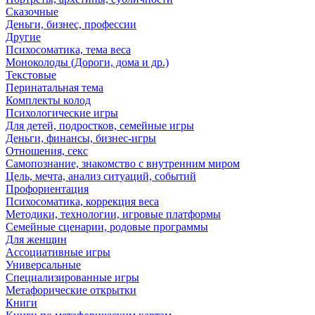
Сказочные
Деньги, бизнес, профессии
Другие
Психосоматика, тема веса
Моноколоды (Дороги, дома и др.)
Текстовые
Перинатальная тема
Комплекты колод
Психологические игры
Для детей, подростков, семейные игры
Деньги, финансы, бизнес-игры
Отношения, секс
Самопознание, знакомство с внутренним миром
Цель, мечта, анализ ситуаций, событий
Профориентация
Психосоматика, коррекция веса
Методики, технологии, игровые платформы
Семейные сценарии, родовые программы
Для женщин
Ассоциативные игры
Универсальные
Специализированные игры
Метафорические открытки
Книги