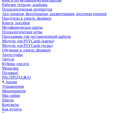
Книги по метафорическим картам
Рабочие тетради, альбомы
Психологическая литература
Арт-терапия, фототерапия, сказкотерапия, песочная терапия
Продукты в электр. формате
Книги, пособия
Метафорические карты
Психологические игры
Программы для дистанционной работы
Модули для PSYCards (карты)
Модули для PSYCards (игры)
Обучение в электр. формате
Аксессуары
Другое
Кубики для игр
Мешочки
Подарки!
РАСПРОДАЖА!
Акции
Упражнения
Мероприятия
Mac-online
Школа
Контакты
Как купить