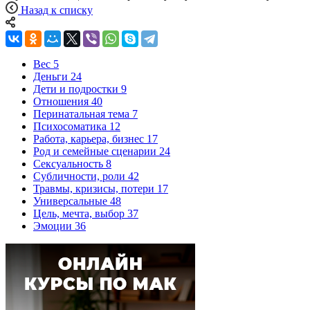
Назад к списку
Вес
5
Деньги
24
Дети и подростки
9
Отношения
40
Перинатальная тема
7
Психосоматика
12
Работа, карьера, бизнес
17
Род и семейные сценарии
24
Сексуальность
8
Субличности, роли
42
Травмы, кризисы, потери
17
Универсальные
48
Цель, мечта, выбор
37
Эмоции
36