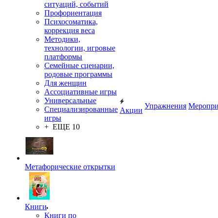
ситуаций, событий
Профориентация
Психосоматика,
коррекция веса
Методики,
технологии, игровые
платформы
Семейные сценарии,
родовые программы
Для женщин
Ассоциативные игры
Универсальные
Упражнения
Меропри
Специализированные
Акции
игры
+ ЕЩЕ 10
Метафорические открытки
Книги
Книги по