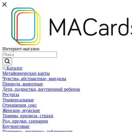
Интернет-магазин
Каталог
Mетафорические карты
Чувства, абстрактные, мандалы
Природа, животные
Дети, подростки, внутренний ребенок
Ресурсы
Универсальные
Отношения, секс
Женские, мужские
Травмы, кризисы, страхи
Род, предки, сценарии
Коучинговые
Портреты, архетипы, субличности