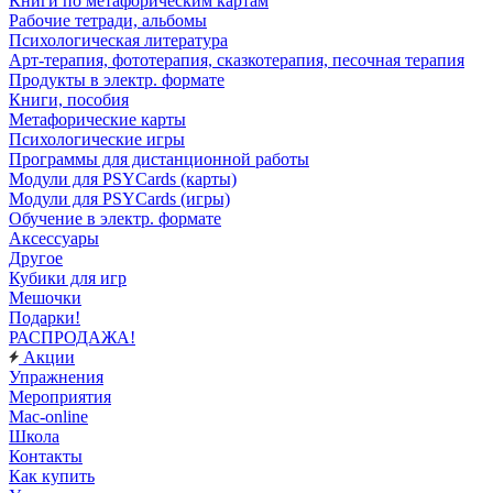
Книги по метафорическим картам
Рабочие тетради, альбомы
Психологическая литература
Арт-терапия, фототерапия, сказкотерапия, песочная терапия
Продукты в электр. формате
Книги, пособия
Метафорические карты
Психологические игры
Программы для дистанционной работы
Модули для PSYCards (карты)
Модули для PSYCards (игры)
Обучение в электр. формате
Аксессуары
Другое
Кубики для игр
Мешочки
Подарки!
РАСПРОДАЖА!
Акции
Упражнения
Мероприятия
Mac-online
Школа
Контакты
Как купить