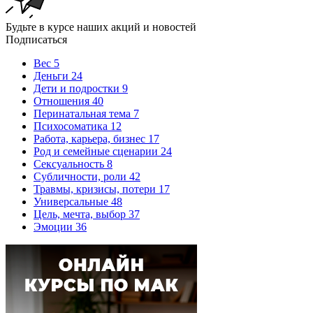
Будьте в курсе наших акций и новостей
Подписаться
Вес
5
Деньги
24
Дети и подростки
9
Отношения
40
Перинатальная тема
7
Психосоматика
12
Работа, карьера, бизнес
17
Род и семейные сценарии
24
Сексуальность
8
Субличности, роли
42
Травмы, кризисы, потери
17
Универсальные
48
Цель, мечта, выбор
37
Эмоции
36