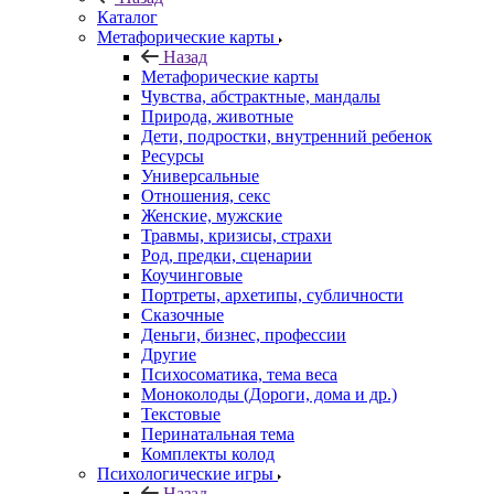
Каталог
Mетафорические карты
Назад
Mетафорические карты
Чувства, абстрактные, мандалы
Природа, животные
Дети, подростки, внутренний ребенок
Ресурсы
Универсальные
Отношения, секс
Женские, мужские
Травмы, кризисы, страхи
Род, предки, сценарии
Коучинговые
Портреты, архетипы, субличности
Сказочные
Деньги, бизнес, профессии
Другие
Психосоматика, тема веса
Моноколоды (Дороги, дома и др.)
Текстовые
Перинатальная тема
Комплекты колод
Психологические игры
Назад