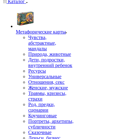
Каталог
Mетафорические карты
Чувства,
абстрактные,
мандалы
Природа, животные
Дети, подростки,
внутренний ребенок
Ресурсы
Универсальные
Отношения, секс
Женские, мужские
Травмы, кризисы,
страхи
Род, предки,
сценарии
Коучинговые
Портреты, архетипы,
субличности
Сказочные
Деньги, бизнес,