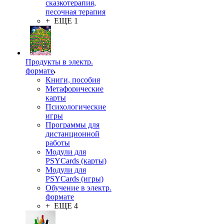
сказкотерапия,
песочная терапия
+ ЕЩЕ 1
Продукты в электр.
формате
Книги, пособия
Метафорические
карты
Психологические
игры
Программы для
дистанционной
работы
Модули для
PSYCards (карты)
Модули для
PSYCards (игры)
Обучение в электр.
формате
+ ЕЩЕ 4