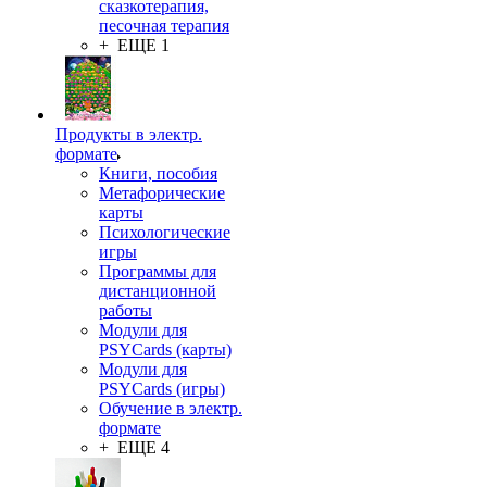
сказкотерапия,
песочная терапия
+ ЕЩЕ 1
Продукты в электр.
формате
Книги, пособия
Метафорические
карты
Психологические
игры
Программы для
дистанционной
работы
Модули для
PSYCards (карты)
Модули для
PSYCards (игры)
Обучение в электр.
формате
+ ЕЩЕ 4