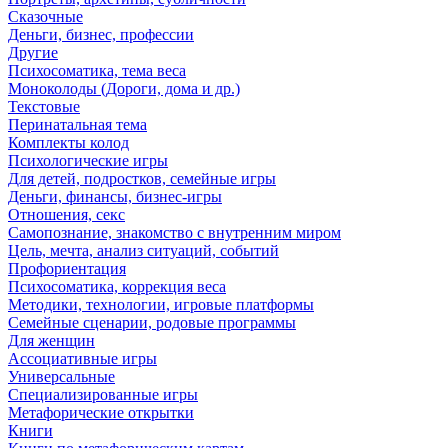
Сказочные
Деньги, бизнес, профессии
Другие
Психосоматика, тема веса
Моноколоды (Дороги, дома и др.)
Текстовые
Перинатальная тема
Комплекты колод
Психологические игры
Для детей, подростков, семейные игры
Деньги, финансы, бизнес-игры
Отношения, секс
Самопознание, знакомство с внутренним миром
Цель, мечта, анализ ситуаций, событий
Профориентация
Психосоматика, коррекция веса
Методики, технологии, игровые платформы
Семейные сценарии, родовые программы
Для женщин
Ассоциативные игры
Универсальные
Специализированные игры
Метафорические открытки
Книги