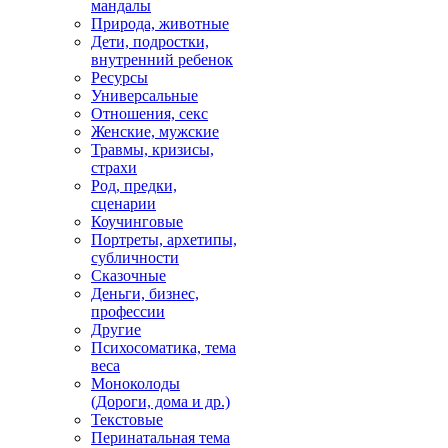
мандалы
Природа, животные
Дети, подростки,
внутренний ребенок
Ресурсы
Универсальные
Отношения, секс
Женские, мужские
Травмы, кризисы,
страхи
Род, предки,
сценарии
Коучинговые
Портреты, архетипы,
субличности
Сказочные
Деньги, бизнес,
профессии
Другие
Психосоматика, тема
веса
Моноколоды
(Дороги, дома и др.)
Текстовые
Перинатальная тема