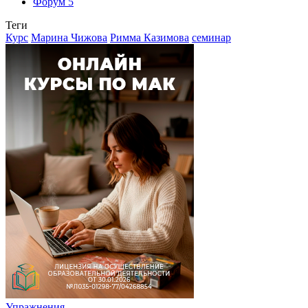
Форум
5
Теги
Курс
Марина Чижова
Римма Казимова
семинар
Упражнения