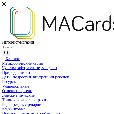
Интернет-магазин
Каталог
Mетафорические карты
Чувства, абстрактные, мандалы
Природа, животные
Дети, подростки, внутренний ребенок
Ресурсы
Универсальные
Отношения, секс
Женские, мужские
Травмы, кризисы, страхи
Род, предки, сценарии
Коучинговые
Портреты, архетипы, субличности