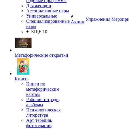
родовые программы
Для женщин
Ассоциативные игры
Универсальные
Упражнения
Меропри
Специализированные
Акции
игры
+ ЕЩЕ 10
Метафорические открытки
Книги
Книги по
метафорическим
картам
Рабочие тетради,
альбомы
Психологическая
литература
Арт-терапия,
фототерапия,