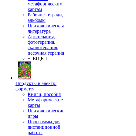
метафорическим
картам
Рабочие тетради,
альбомы
Психологическая
литература
Арт-терапия,
фототерапия,
сказкотерапия,
песочная терапия
+ ЕЩЕ 1
Продукты в электр.
формате
Книги, пособия
Метафорические
карты
Психологические
игры
Программы для
дистанционной
работы