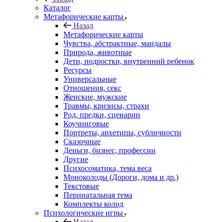
Каталог
Mетафорические карты
Назад
Mетафорические карты
Чувства, абстрактные, мандалы
Природа, животные
Дети, подростки, внутренний ребенок
Ресурсы
Универсальные
Отношения, секс
Женские, мужские
Травмы, кризисы, страхи
Род, предки, сценарии
Коучинговые
Портреты, архетипы, субличности
Сказочные
Деньги, бизнес, профессии
Другие
Психосоматика, тема веса
Моноколоды (Дороги, дома и др.)
Текстовые
Перинатальная тема
Комплекты колод
Психологические игры
Назад