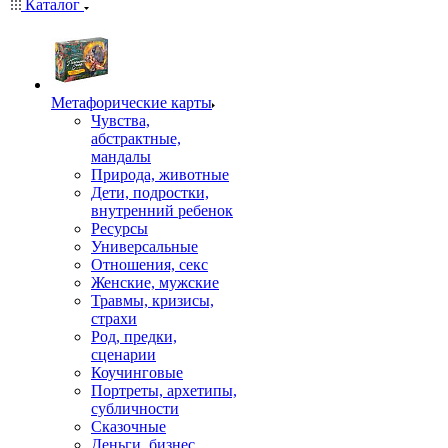
Каталог
Mетафорические карты
Чувства,
абстрактные,
мандалы
Природа, животные
Дети, подростки,
внутренний ребенок
Ресурсы
Универсальные
Отношения, секс
Женские, мужские
Травмы, кризисы,
страхи
Род, предки,
сценарии
Коучинговые
Портреты, архетипы,
субличности
Сказочные
Деньги, бизнес,