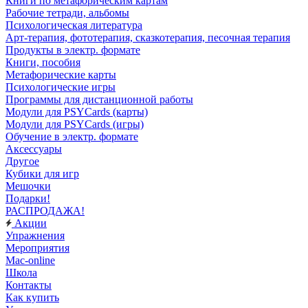
Книги по метафорическим картам
Рабочие тетради, альбомы
Психологическая литература
Арт-терапия, фототерапия, сказкотерапия, песочная терапия
Продукты в электр. формате
Книги, пособия
Метафорические карты
Психологические игры
Программы для дистанционной работы
Модули для PSYCards (карты)
Модули для PSYCards (игры)
Обучение в электр. формате
Аксессуары
Другое
Кубики для игр
Мешочки
Подарки!
РАСПРОДАЖА!
Акции
Упражнения
Мероприятия
Mac-online
Школа
Контакты
Как купить