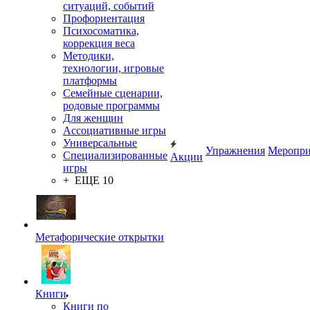
ситуаций, событий
Профориентация
Психосоматика,
коррекция веса
Методики,
технологии, игровые
платформы
Семейные сценарии,
родовые программы
Для женщин
Ассоциативные игры
Универсальные
Упражнения
Меропри
Специализированные
Акции
игры
+ ЕЩЕ 10
Метафорические открытки
Книги
Книги по