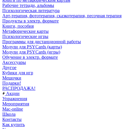
Книги по метафорическим картам
Рабочие тетради, альбомы
Психологическая литература
Арт-терапия, фототерапия, сказкотерапия, песочная терапия
Продукты в электр. формате
Книги, пособия
Метафорические карты
Психологические игры
Программы для дистанционной работы
Модули для PSYCards (карты)
Модули для PSYCards (игры)
Обучение в электр. формате
Аксессуары
Другое
Кубики для игр
Мешочки
Подарки!
РАСПРОДАЖА!
Акции
Упражнения
Мероприятия
Mac-online
Школа
Контакты
Как купить