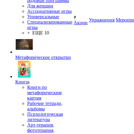
родовые программы
Для женщин
Ассоциативные игры
Универсальные
Упражнения
Меропри
Специализированные
Акции
игры
+ ЕЩЕ 10
Метафорические открытки
Книги
Книги по
метафорическим
картам
Рабочие тетради,
альбомы
Психологическая
литература
Арт-терапия,
фототерапия,