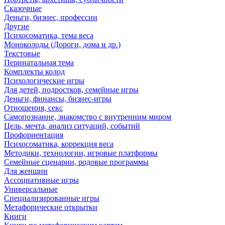
Сказочные
Деньги, бизнес, профессии
Другие
Психосоматика, тема веса
Моноколоды (Дороги, дома и др.)
Текстовые
Перинатальная тема
Комплекты колод
Психологические игры
Для детей, подростков, семейные игры
Деньги, финансы, бизнес-игры
Отношения, секс
Самопознание, знакомство с внутренним миром
Цель, мечта, анализ ситуаций, событий
Профориентация
Психосоматика, коррекция веса
Методики, технологии, игровые платформы
Семейные сценарии, родовые программы
Для женщин
Ассоциативные игры
Универсальные
Специализированные игры
Метафорические открытки
Книги