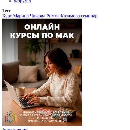
Форум
5
Теги
Курс
Марина Чижова
Римма Казимова
семинар
Упражнения