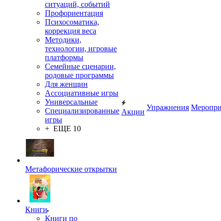
ситуаций, событий
Профориентация
Психосоматика,
коррекция веса
Методики,
технологии, игровые
платформы
Семейные сценарии,
родовые программы
Для женщин
Ассоциативные игры
Универсальные
Упражнения
Меропри
Специализированные
Акции
игры
+ ЕЩЕ 10
Метафорические открытки
Книги
Книги по