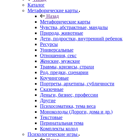
Каталог
Mетафорические карты
Назад
Mетафорические карты
Чувства, абстрактные, мандалы
Природа, животные
Дети, подростки, внутренний ребенок
Ресурсы
Универсальные
Отношения, секс
Женские, мужские
Травмы, кризисы, страхи
Род, предки, сценарии
Коучинговые
Портреты, архетипы, субличности
Сказочные
Деньги, бизнес, профессии
Другие
Психосоматика, тема веса
Моноколоды (Дороги, дома и др.)
Текстовые
Перинатальная тема
Комплекты колод
Психологические игры
Назад