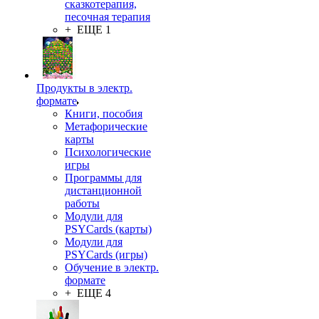
сказкотерапия,
песочная терапия
+ ЕЩЕ 1
Продукты в электр.
формате
Книги, пособия
Метафорические
карты
Психологические
игры
Программы для
дистанционной
работы
Модули для
PSYCards (карты)
Модули для
PSYCards (игры)
Обучение в электр.
формате
+ ЕЩЕ 4