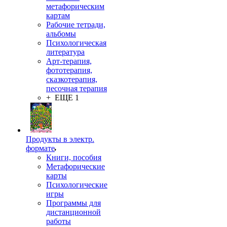
метафорическим
картам
Рабочие тетради,
альбомы
Психологическая
литература
Арт-терапия,
фототерапия,
сказкотерапия,
песочная терапия
+ ЕЩЕ 1
Продукты в электр.
формате
Книги, пособия
Метафорические
карты
Психологические
игры
Программы для
дистанционной
работы