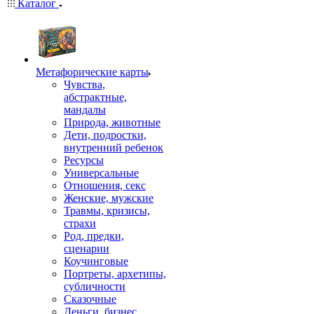
Каталог
Mетафорические карты
Чувства,
абстрактные,
мандалы
Природа, животные
Дети, подростки,
внутренний ребенок
Ресурсы
Универсальные
Отношения, секс
Женские, мужские
Травмы, кризисы,
страхи
Род, предки,
сценарии
Коучинговые
Портреты, архетипы,
субличности
Сказочные
Деньги, бизнес,