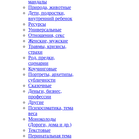
мандалы
Природа, животные
Дети, подростки,
внутренний ребенок
Ресурсы
Универсальные
Отношения, секс
Женские, мужские
Травмы, кризисы,
страхи
Род, предки,
сценарии
Коучинговые
Портреты, архетипы,
субличности
Сказочные
Деньги, бизнес,
профессии
Другие
Психосоматика, тема
веса
Моноколоды
(Дороги, дома и др.)
Текстовые
Перинатальная тема