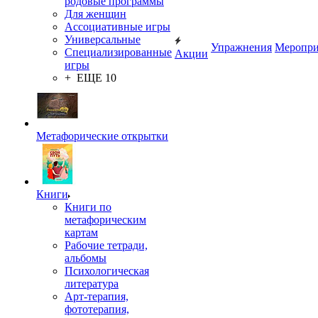
родовые программы
Для женщин
Ассоциативные игры
Универсальные
Упражнения
Меропри
Специализированные
Акции
игры
+ ЕЩЕ 10
Метафорические открытки
Книги
Книги по
метафорическим
картам
Рабочие тетради,
альбомы
Психологическая
литература
Арт-терапия,
фототерапия,