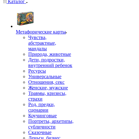
Каталог
Mетафорические карты
Чувства,
абстрактные,
мандалы
Природа, животные
Дети, подростки,
внутренний ребенок
Ресурсы
Универсальные
Отношения, секс
Женские, мужские
Травмы, кризисы,
страхи
Род, предки,
сценарии
Коучинговые
Портреты, архетипы,
субличности
Сказочные
Деньги, бизнес,