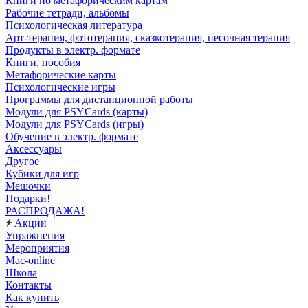
Книги по метафорическим картам
Рабочие тетради, альбомы
Психологическая литература
Арт-терапия, фототерапия, сказкотерапия, песочная терапия
Продукты в электр. формате
Книги, пособия
Метафорические карты
Психологические игры
Программы для дистанционной работы
Модули для PSYCards (карты)
Модули для PSYCards (игры)
Обучение в электр. формате
Аксессуары
Другое
Кубики для игр
Мешочки
Подарки!
РАСПРОДАЖА!
Акции
Упражнения
Мероприятия
Mac-online
Школа
Контакты
Как купить