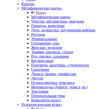
Каталог
Mетафорические карты
Назад
Mетафорические карты
Чувства, абстрактные, мандалы
Природа, животные
Дети, подростки, внутренний ребенок
Ресурсы
Универсальные
Отношения, секс
Женские, мужские
Травмы, кризисы, страхи
Род, предки, сценарии
Коучинговые
Портреты, архетипы, субличности
Сказочные
Деньги, бизнес, профессии
Другие
Психосоматика, тема веса
Моноколоды (Дороги, дома и др.)
Текстовые
Перинатальная тема
Комплекты колод
Психологические игры
Назад