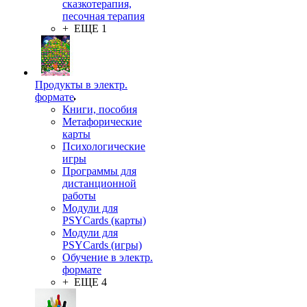
сказкотерапия,
песочная терапия
+ ЕЩЕ 1
Продукты в электр.
формате
Книги, пособия
Метафорические
карты
Психологические
игры
Программы для
дистанционной
работы
Модули для
PSYCards (карты)
Модули для
PSYCards (игры)
Обучение в электр.
формате
+ ЕЩЕ 4