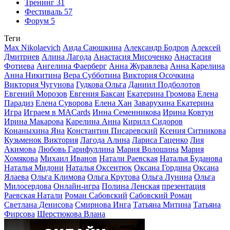
Тренинг
31
Фестиваль
57
Форум
5
Теги
Max Nikolaevich
Аида Саюшкина
Александр Бодров
Алексей
Дмитриев
Алина Лагода
Анастасия Мисоченко
Анастасия
Фотиева
Ангелина Фаерберг
Анна Журавлева
Анна Карелина
Анна Никитина
Вера Субботина
Виктория Осочкина
Виктория Чугунова
Гудкова Ольга
Даниил Подболотов
Евгений Морозов
Евгения Баксан
Екатерина Громова
Елена
Парадиз
Елена Суворова
Елена Хан
Заварухина Екатерина
Игра
Играем в MACards
Инна Семенникова
Ирина Ковтун
Ирина Макарова
Карелина Анна
Кирилл Сидоров
Конаныхина Яна
Константин Писаревский
Ксения Ситникова
Кузьменок Виктория
Лагода Алина
Лариса Гаценко
Лия
Акимова
Любовь Гарифуллина
Мария Волошина
Мария
Хомякова
Михаил Иванов
Натали Раевская
Наталья Буданова
Наталья Мидони
Наталья Оксентюк
Оксана Гордина
Оксана
Ялаева
Ольга Климова
Ольга Крутова
Ольга Лунина
Ольга
Милосердова
Онлайн-игра
Полина Ленская
презентация
Раевская Натали
Роман Сабовский
Сабовский Роман
Светлана Денисова
Смирнова Инга
Татьяна Митина
Татьяна
Фирсова
Шерстюкова Влана