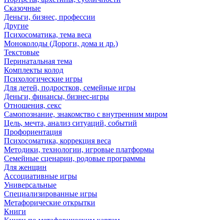
Сказочные
Деньги, бизнес, профессии
Другие
Психосоматика, тема веса
Моноколоды (Дороги, дома и др.)
Текстовые
Перинатальная тема
Комплекты колод
Психологические игры
Для детей, подростков, семейные игры
Деньги, финансы, бизнес-игры
Отношения, секс
Самопознание, знакомство с внутренним миром
Цель, мечта, анализ ситуаций, событий
Профориентация
Психосоматика, коррекция веса
Методики, технологии, игровые платформы
Семейные сценарии, родовые программы
Для женщин
Ассоциативные игры
Универсальные
Специализированные игры
Метафорические открытки
Книги