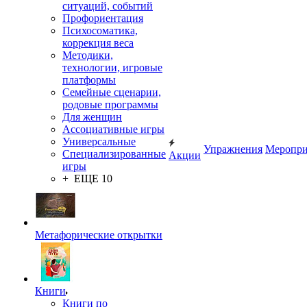
ситуаций, событий
Профориентация
Психосоматика,
коррекция веса
Методики,
технологии, игровые
платформы
Семейные сценарии,
родовые программы
Для женщин
Ассоциативные игры
Универсальные
Упражнения
Меропри
Специализированные
Акции
игры
+ ЕЩЕ 10
Метафорические открытки
Книги
Книги по