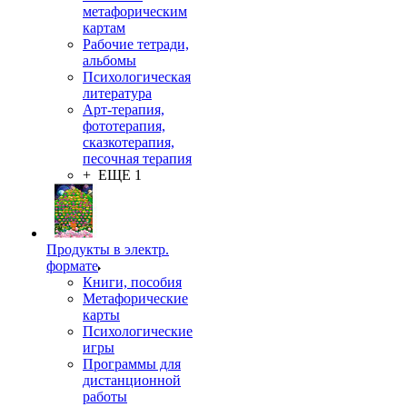
метафорическим
картам
Рабочие тетради,
альбомы
Психологическая
литература
Арт-терапия,
фототерапия,
сказкотерапия,
песочная терапия
+ ЕЩЕ 1
Продукты в электр.
формате
Книги, пособия
Метафорические
карты
Психологические
игры
Программы для
дистанционной
работы