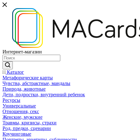
Интернет-магазин
Каталог
Mетафорические карты
Чувства, абстрактные, мандалы
Природа, животные
Дети, подростки, внутренний ребенок
Ресурсы
Универсальные
Отношения, секс
Женские, мужские
Травмы, кризисы, страхи
Род, предки, сценарии
Коучинговые
Портреты, архетипы, субличности