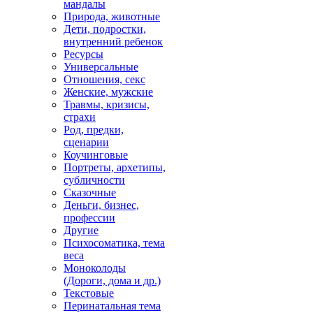
мандалы
Природа, животные
Дети, подростки,
внутренний ребенок
Ресурсы
Универсальные
Отношения, секс
Женские, мужские
Травмы, кризисы,
страхи
Род, предки,
сценарии
Коучинговые
Портреты, архетипы,
субличности
Сказочные
Деньги, бизнес,
профессии
Другие
Психосоматика, тема
веса
Моноколоды
(Дороги, дома и др.)
Текстовые
Перинатальная тема