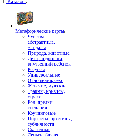
Каталог
Mетафорические карты
Чувства,
абстрактные,
мандалы
Природа, животные
Дети, подростки,
внутренний ребенок
Ресурсы
Универсальные
Отношения, секс
Женские, мужские
Травмы, кризисы,
страхи
Род, предки,
сценарии
Коучинговые
Портреты, архетипы,
субличности
Сказочные
Деньги, бизнес,