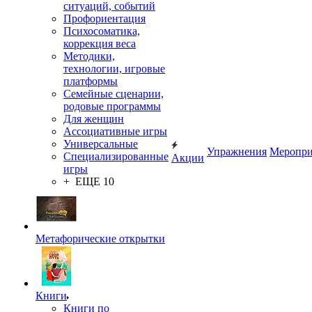
ситуаций, событий
Профориентация
Психосоматика,
коррекция веса
Методики,
технологии, игровые
платформы
Семейные сценарии,
родовые программы
Для женщин
Ассоциативные игры
Универсальные
Упражнения
Меропри
Специализированные
Акции
игры
+ ЕЩЕ 10
Метафорические открытки
Книги
Книги по