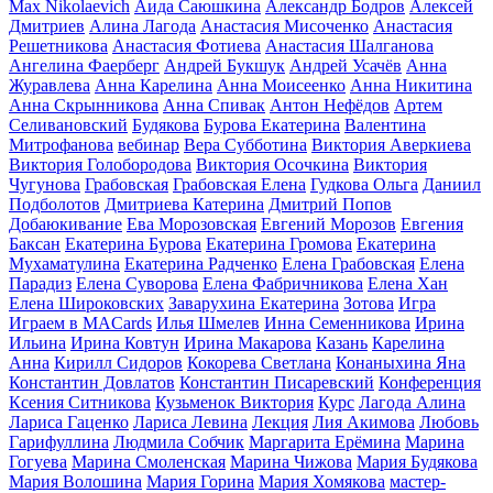
Max Nikolaevich
Аида Саюшкина
Александр Бодров
Алексей
Дмитриев
Алина Лагода
Анастасия Мисоченко
Анастасия
Решетникова
Анастасия Фотиева
Анастасия Шалганова
Ангелина Фаерберг
Андрей Букшук
Андрей Усачёв
Анна
Журавлева
Анна Карелина
Анна Моисеенко
Анна Никитина
Анна Скрынникова
Анна Спивак
Антон Нефёдов
Артем
Селивановский
Будякова
Бурова Екатерина
Валентина
Митрофанова
вебинар
Вера Субботина
Виктория Аверкиева
Виктория Голобородова
Виктория Осочкина
Виктория
Чугунова
Грабовская
Грабовская Елена
Гудкова Ольга
Даниил
Подболотов
Дмитриева Катерина
Дмитрий Попов
Добаюкивание
Ева Морозовская
Евгений Морозов
Евгения
Баксан
Екатерина Бурова
Екатерина Громова
Екатерина
Мухаматулина
Екатерина Радченко
Елена Грабовская
Елена
Парадиз
Елена Суворова
Елена Фабричникова
Елена Хан
Елена Широковских
Заварухина Екатерина
Зотова
Игра
Играем в MACards
Илья Шмелев
Инна Семенникова
Ирина
Ильина
Ирина Ковтун
Ирина Макарова
Казань
Карелина
Анна
Кирилл Сидоров
Кокорева Светлана
Конаныхина Яна
Константин Довлатов
Константин Писаревский
Конференция
Ксения Ситникова
Кузьменок Виктория
Курс
Лагода Алина
Лариса Гаценко
Лариса Левина
Лекция
Лия Акимова
Любовь
Гарифуллина
Людмила Собчик
Маргарита Ерёмина
Марина
Гогуева
Марина Смоленская
Марина Чижова
Мария Будякова
Мария Волошина
Мария Горина
Мария Хомякова
мастер-