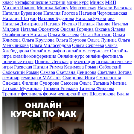
класс
метафорические встречи
мини-курс
Минск
МИП
Михаил Иванов
Моника Баброу
Морозовская
Натали Раевская
Наталия Буравцова
Наталия Глотова
Наталия Чермошанская
Наталия Шатухо
Наталья Буданова
Наталья Буравцова
Наталья Дмитриева
Наталья Иченко
Наталья Львова
Наталья
Мидони
Наталья Оксентюк
Оксана Гордина
Оксана Ялаева
Олифирович Наталья
Ольга Богачева
Ольга Зингман
Ольга
Климова
Ольга Круглова
Ольга Крутова
Ольга Лунина
Ольга
Меньшикова
Ольга Милосердова
Ольга Сергеева
Ольга
Хлебодарова
Онлайн марафон
онлайн мастер-класс
Онлайн-
игра
онлайн-конференция
Онлайн-курс
онлайн-фестиваль
полезные игры
Полина Ленская
презентация
психологические
игры
Раевская Натали
Римма Казимова
Роман Сабовский
Сабовский Роман
Самара
Светлана Денисова
Светлана Зотова
семинар
семинар в MACards
Смирнова Инга
Смоленская
Снежана Филина
Суворова
Сысоева Ольга
Татьяна Митина
Татьяна Мужицкая
Татьяна Ушакова
Татьяна Фирсова
Тренинг
фестиваль
форум
чеширский кот
Шерстюкова Влана