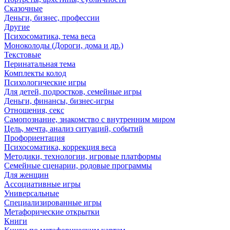
Сказочные
Деньги, бизнес, профессии
Другие
Психосоматика, тема веса
Моноколоды (Дороги, дома и др.)
Текстовые
Перинатальная тема
Комплекты колод
Психологические игры
Для детей, подростков, семейные игры
Деньги, финансы, бизнес-игры
Отношения, секс
Самопознание, знакомство с внутренним миром
Цель, мечта, анализ ситуаций, событий
Профориентация
Психосоматика, коррекция веса
Методики, технологии, игровые платформы
Семейные сценарии, родовые программы
Для женщин
Ассоциативные игры
Универсальные
Специализированные игры
Метафорические открытки
Книги