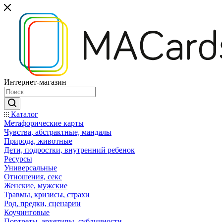
Интернет-магазин
Каталог
Mетафорические карты
Чувства, абстрактные, мандалы
Природа, животные
Дети, подростки, внутренний ребенок
Ресурсы
Универсальные
Отношения, секс
Женские, мужские
Травмы, кризисы, страхи
Род, предки, сценарии
Коучинговые
Портреты, архетипы, субличности