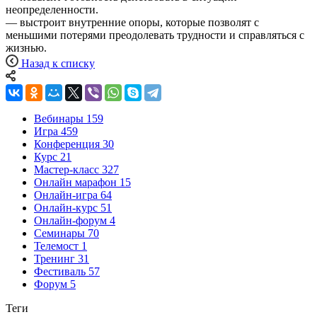
неопределенности.
— выстроит внутренние опоры, которые позволят с
меньшими потерями преодолевать трудности и справляться с
жизнью.
Назад к списку
Вебинары
159
Игра
459
Конференция
30
Курс
21
Мастер-класс
327
Онлайн марафон
15
Онлайн-игра
64
Онлайн-курс
51
Онлайн-форум
4
Семинары
70
Телемост
1
Тренинг
31
Фестиваль
57
Форум
5
Теги