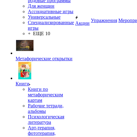
родовые программы
Для женщин
Ассоциативные игры
Универсальные
Упражнения
Меропри
Специализированные
Акции
игры
+ ЕЩЕ 10
Метафорические открытки
Книги
Книги по
метафорическим
картам
Рабочие тетради,
альбомы
Психологическая
литература
Арт-терапия,
фототерапия,