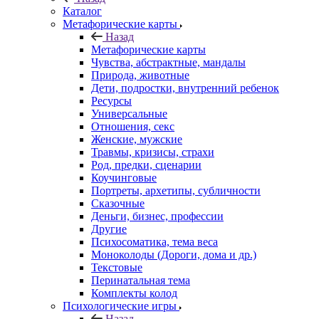
Каталог
Mетафорические карты
Назад
Mетафорические карты
Чувства, абстрактные, мандалы
Природа, животные
Дети, подростки, внутренний ребенок
Ресурсы
Универсальные
Отношения, секс
Женские, мужские
Травмы, кризисы, страхи
Род, предки, сценарии
Коучинговые
Портреты, архетипы, субличности
Сказочные
Деньги, бизнес, профессии
Другие
Психосоматика, тема веса
Моноколоды (Дороги, дома и др.)
Текстовые
Перинатальная тема
Комплекты колод
Психологические игры
Назад