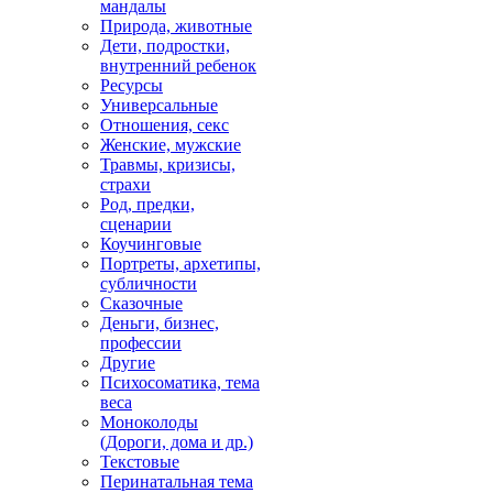
мандалы
Природа, животные
Дети, подростки,
внутренний ребенок
Ресурсы
Универсальные
Отношения, секс
Женские, мужские
Травмы, кризисы,
страхи
Род, предки,
сценарии
Коучинговые
Портреты, архетипы,
субличности
Сказочные
Деньги, бизнес,
профессии
Другие
Психосоматика, тема
веса
Моноколоды
(Дороги, дома и др.)
Текстовые
Перинатальная тема