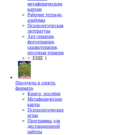
метафорическим
картам
Рабочие тетради,
альбомы
Психологическая
литература
Арт-терапия,
фототерапия,
сказкотерапия,
песочная терапия
+ ЕЩЕ 1
Продукты в электр.
формате
Книги, пособия
Метафорические
карты
Психологические
игры
Программы для
дистанционной
работы