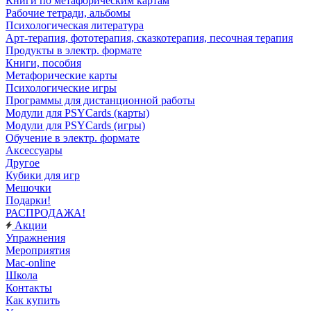
Книги по метафорическим картам
Рабочие тетради, альбомы
Психологическая литература
Арт-терапия, фототерапия, сказкотерапия, песочная терапия
Продукты в электр. формате
Книги, пособия
Метафорические карты
Психологические игры
Программы для дистанционной работы
Модули для PSYCards (карты)
Модули для PSYCards (игры)
Обучение в электр. формате
Аксессуары
Другое
Кубики для игр
Мешочки
Подарки!
РАСПРОДАЖА!
Акции
Упражнения
Мероприятия
Mac-online
Школа
Контакты
Как купить