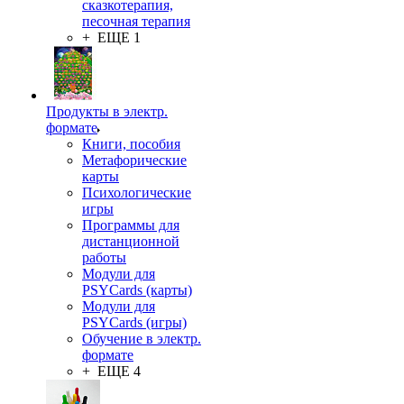
сказкотерапия,
песочная терапия
+ ЕЩЕ 1
Продукты в электр.
формате
Книги, пособия
Метафорические
карты
Психологические
игры
Программы для
дистанционной
работы
Модули для
PSYCards (карты)
Модули для
PSYCards (игры)
Обучение в электр.
формате
+ ЕЩЕ 4