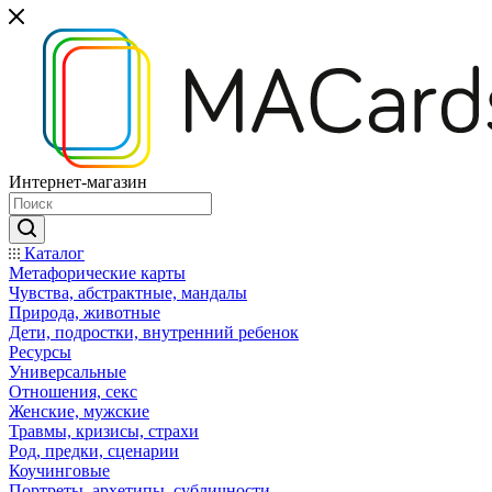
Интернет-магазин
Каталог
Mетафорические карты
Чувства, абстрактные, мандалы
Природа, животные
Дети, подростки, внутренний ребенок
Ресурсы
Универсальные
Отношения, секс
Женские, мужские
Травмы, кризисы, страхи
Род, предки, сценарии
Коучинговые
Портреты, архетипы, субличности