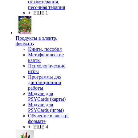
сказкотерапия,
песочная терапия
+ ЕЩЕ 1
Продукты в электр.
формате
Книги, пособия
Метафорические
карты
Психологические
игры
Программы для
дистанционной
работы
Модули для
PSYCards (карты)
Модули для
PSYCards (игры)
Обучение в электр.
формате
+ ЕЩЕ 4