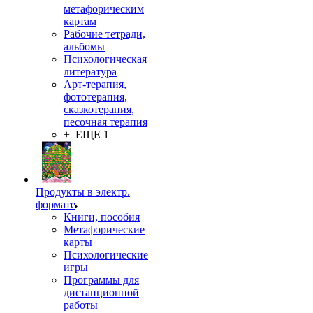
метафорическим
картам
Рабочие тетради,
альбомы
Психологическая
литература
Арт-терапия,
фототерапия,
сказкотерапия,
песочная терапия
+ ЕЩЕ 1
Продукты в электр.
формате
Книги, пособия
Метафорические
карты
Психологические
игры
Программы для
дистанционной
работы