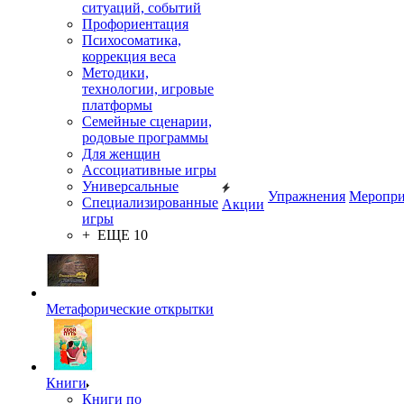
ситуаций, событий
Профориентация
Психосоматика,
коррекция веса
Методики,
технологии, игровые
платформы
Семейные сценарии,
родовые программы
Для женщин
Ассоциативные игры
Универсальные
Упражнения
Меропри
Специализированные
Акции
игры
+ ЕЩЕ 10
Метафорические открытки
Книги
Книги по