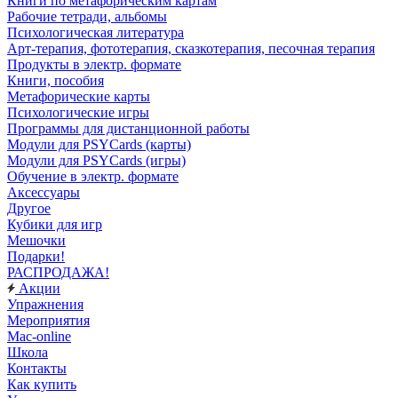
Книги по метафорическим картам
Рабочие тетради, альбомы
Психологическая литература
Арт-терапия, фототерапия, сказкотерапия, песочная терапия
Продукты в электр. формате
Книги, пособия
Метафорические карты
Психологические игры
Программы для дистанционной работы
Модули для PSYCards (карты)
Модули для PSYCards (игры)
Обучение в электр. формате
Аксессуары
Другое
Кубики для игр
Мешочки
Подарки!
РАСПРОДАЖА!
Акции
Упражнения
Мероприятия
Mac-online
Школа
Контакты
Как купить