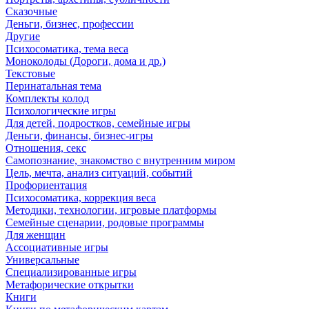
Сказочные
Деньги, бизнес, профессии
Другие
Психосоматика, тема веса
Моноколоды (Дороги, дома и др.)
Текстовые
Перинатальная тема
Комплекты колод
Психологические игры
Для детей, подростков, семейные игры
Деньги, финансы, бизнес-игры
Отношения, секс
Самопознание, знакомство с внутренним миром
Цель, мечта, анализ ситуаций, событий
Профориентация
Психосоматика, коррекция веса
Методики, технологии, игровые платформы
Семейные сценарии, родовые программы
Для женщин
Ассоциативные игры
Универсальные
Специализированные игры
Метафорические открытки
Книги