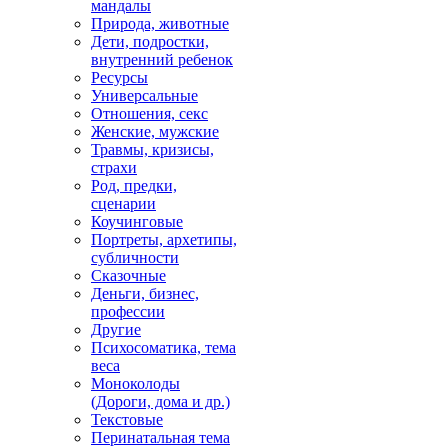
мандалы
Природа, животные
Дети, подростки,
внутренний ребенок
Ресурсы
Универсальные
Отношения, секс
Женские, мужские
Травмы, кризисы,
страхи
Род, предки,
сценарии
Коучинговые
Портреты, архетипы,
субличности
Сказочные
Деньги, бизнес,
профессии
Другие
Психосоматика, тема
веса
Моноколоды
(Дороги, дома и др.)
Текстовые
Перинатальная тема