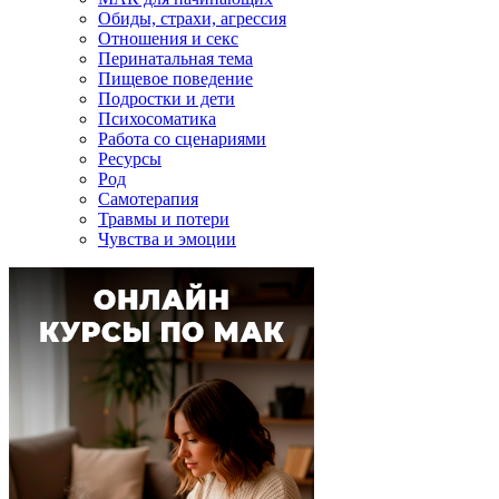
Обиды, страхи, агрессия
Отношения и секс
Перинатальная тема
Пищевое поведение
Подростки и дети
Психосоматика
Работа со сценариями
Ресурсы
Род
Самотерапия
Травмы и потери
Чувства и эмоции