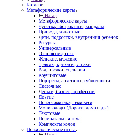
Каталог
Mетафорические карты
Назад
Mетафорические карты
Чувства, абстрактные, мандалы
Природа, животные
Дети, подростки, внутренний ребенок
Ресурсы
Универсальные
Отношения, секс
Женские, мужские
Травмы, кризисы, страхи
Род, предки, сценарии
Коучинговые
Портреты, архетипы, субличности
Сказочные
Деньги, бизнес, профессии
Другие
Психосоматика, тема веса
Моноколоды (Дороги, дома и др.)
Текстовые
Перинатальная тема
Комплекты колод
Психологические игры
Назад