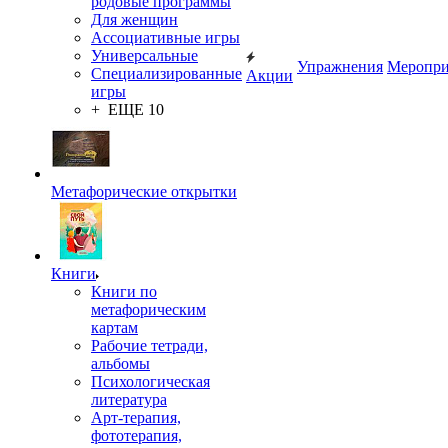
родовые программы
Для женщин
Ассоциативные игры
Универсальные
Упражнения
Меропри
Специализированные
Акции
игры
+ ЕЩЕ 10
Метафорические открытки
Книги
Книги по
метафорическим
картам
Рабочие тетради,
альбомы
Психологическая
литература
Арт-терапия,
фототерапия,