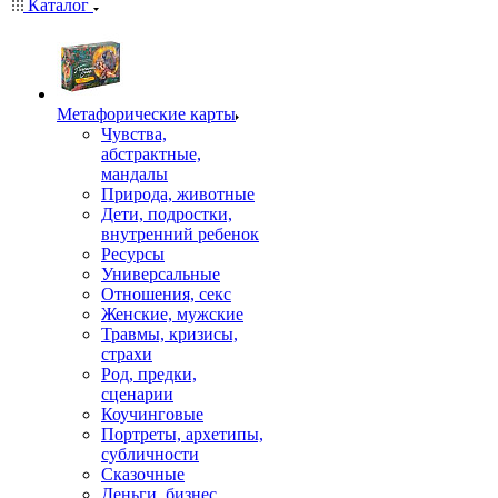
Каталог
Mетафорические карты
Чувства,
абстрактные,
мандалы
Природа, животные
Дети, подростки,
внутренний ребенок
Ресурсы
Универсальные
Отношения, секс
Женские, мужские
Травмы, кризисы,
страхи
Род, предки,
сценарии
Коучинговые
Портреты, архетипы,
субличности
Сказочные
Деньги, бизнес,