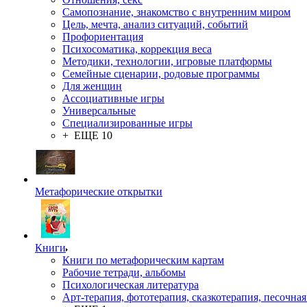
Самопознание, знакомство с внутренним миром
Цель, мечта, анализ ситуаций, событий
Профориентация
Психосоматика, коррекция веса
Методики, технологии, игровые платформы
Семейные сценарии, родовые программы
Для женщин
Ассоциативные игры
Универсальные
Специализированные игры
+ ЕЩЕ 10
Метафорические открытки
Книги
Книги по метафорическим картам
Рабочие тетради, альбомы
Психологическая литература
Арт-терапия, фототерапия, сказкотерапия, песочная