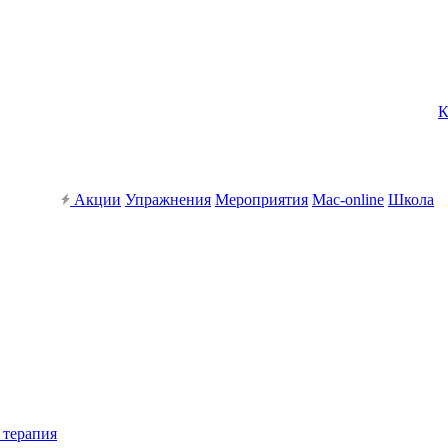
К
Акции
Упражнения
Мероприятия
Mac-online
Школа
 терапия