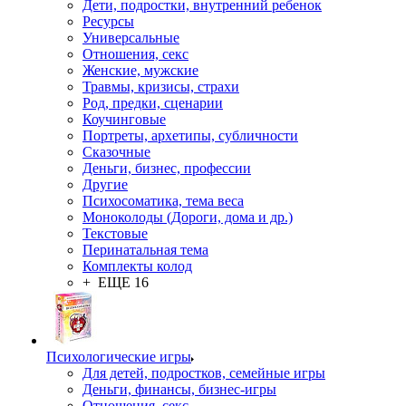
Дети, подростки, внутренний ребенок
Ресурсы
Универсальные
Отношения, секс
Женские, мужские
Травмы, кризисы, страхи
Род, предки, сценарии
Коучинговые
Портреты, архетипы, субличности
Сказочные
Деньги, бизнес, профессии
Другие
Психосоматика, тема веса
Моноколоды (Дороги, дома и др.)
Текстовые
Перинатальная тема
Комплекты колод
+ ЕЩЕ 16
Психологические игры
Для детей, подростков, семейные игры
Деньги, финансы, бизнес-игры
Отношения, секс