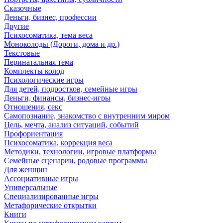
Сказочные
Деньги, бизнес, профессии
Другие
Психосоматика, тема веса
Моноколоды (Дороги, дома и др.)
Текстовые
Перинатальная тема
Комплекты колод
Психологические игры
Для детей, подростков, семейные игры
Деньги, финансы, бизнес-игры
Отношения, секс
Самопознание, знакомство с внутренним миром
Цель, мечта, анализ ситуаций, событий
Профориентация
Психосоматика, коррекция веса
Методики, технологии, игровые платформы
Семейные сценарии, родовые программы
Для женщин
Ассоциативные игры
Универсальные
Специализированные игры
Метафорические открытки
Книги