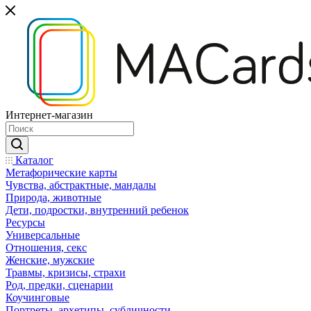
Интернет-магазин
Каталог
Mетафорические карты
Чувства, абстрактные, мандалы
Природа, животные
Дети, подростки, внутренний ребенок
Ресурсы
Универсальные
Отношения, секс
Женские, мужские
Травмы, кризисы, страхи
Род, предки, сценарии
Коучинговые
Портреты, архетипы, субличности