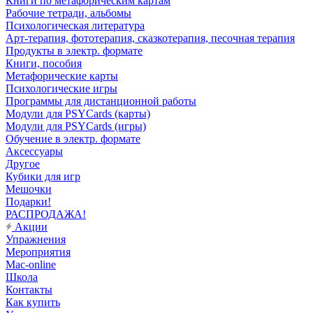
Книги по метафорическим картам
Рабочие тетради, альбомы
Психологическая литература
Арт-терапия, фототерапия, сказкотерапия, песочная терапия
Продукты в электр. формате
Книги, пособия
Метафорические карты
Психологические игры
Программы для дистанционной работы
Модули для PSYCards (карты)
Модули для PSYCards (игры)
Обучение в электр. формате
Аксессуары
Другое
Кубики для игр
Мешочки
Подарки!
РАСПРОДАЖА!
Акции
Упражнения
Мероприятия
Mac-online
Школа
Контакты
Как купить