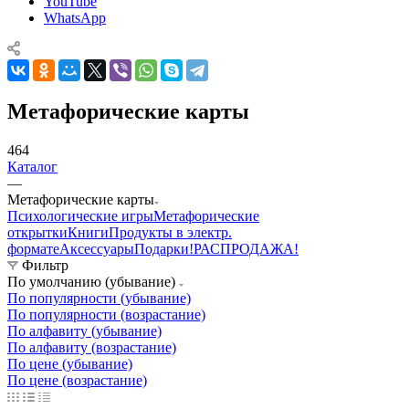
YouTube
WhatsApp
Mетафорические карты
464
Каталог
—
Mетафорические карты
Психологические игры
Метафорические
открытки
Книги
Продукты в электр.
формате
Аксессуары
Подарки!
РАСПРОДАЖА!
Фильтр
По умолчанию (убывание)
По популярности (убывание)
По популярности (возрастание)
По алфавиту (убывание)
По алфавиту (возрастание)
По цене (убывание)
По цене (возрастание)