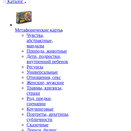
Каталог
Mетафорические карты
Чувства,
абстрактные,
мандалы
Природа, животные
Дети, подростки,
внутренний ребенок
Ресурсы
Универсальные
Отношения, секс
Женские, мужские
Травмы, кризисы,
страхи
Род, предки,
сценарии
Коучинговые
Портреты, архетипы,
субличности
Сказочные
Деньги, бизнес,