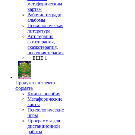
метафорическим
картам
Рабочие тетради,
альбомы
Психологическая
литература
Арт-терапия,
фототерапия,
сказкотерапия,
песочная терапия
+ ЕЩЕ 1
Продукты в электр.
формате
Книги, пособия
Метафорические
карты
Психологические
игры
Программы для
дистанционной
работы