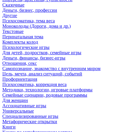
Сказочные
Деньги, бизнес, профессии
Другие
Психосоматика, тема веса
Моноколоды (Дороги, дома и др.)
Текстовые
Перинатальная тема
Комплекты колод
Психологические игры
Для детей, подростков, семейные игры
Деньги, финансы, бизнес-игры
Отношения, секс
Самопознание, знакомство с внутренним миром
Цель, мечта, анализ ситуаций, событий
Профориентация
Психосоматика, коррекция веса
Методики, технологии, игровые платформы
Семейные сценарии, родовые программы
Для женщин
Ассоциативные игры
Универсальные
Специализированные игры
Метафорические открытки
Книги