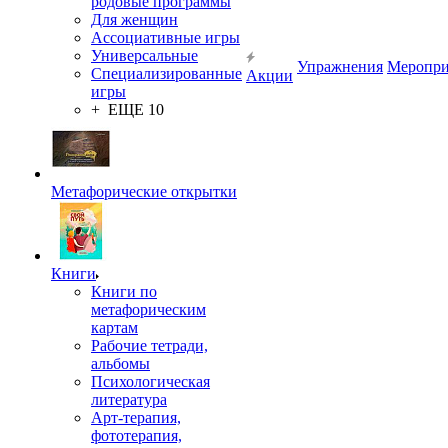
родовые программы
Для женщин
Ассоциативные игры
Универсальные
Упражнения
Меропри
Специализированные
Акции
игры
+ ЕЩЕ 10
Метафорические открытки
Книги
Книги по
метафорическим
картам
Рабочие тетради,
альбомы
Психологическая
литература
Арт-терапия,
фототерапия,