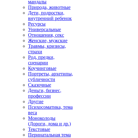
мандалы
Природа, животные
Дети, подростки,
внутренний ребенок
Ресурсы
Универсальные
Отношения, секс
Женские, мужские
Травмы, кризисы,
страхи
Род, предки,
сценарии
Коучинговые
Портреты, архетипы,
субличности
Сказочные
Деньги, бизнес,
профессии
Другие
Психосоматика, тема
веса
Моноколоды
(Дороги, дома и др.)
Текстовые
Перинатальная тема