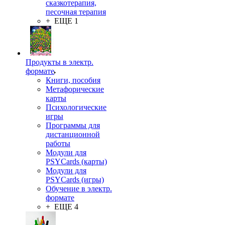
сказкотерапия,
песочная терапия
+ ЕЩЕ 1
Продукты в электр.
формате
Книги, пособия
Метафорические
карты
Психологические
игры
Программы для
дистанционной
работы
Модули для
PSYCards (карты)
Модули для
PSYCards (игры)
Обучение в электр.
формате
+ ЕЩЕ 4