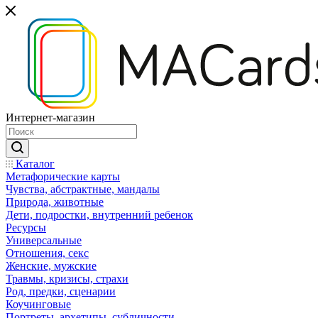
Интернет-магазин
Каталог
Mетафорические карты
Чувства, абстрактные, мандалы
Природа, животные
Дети, подростки, внутренний ребенок
Ресурсы
Универсальные
Отношения, секс
Женские, мужские
Травмы, кризисы, страхи
Род, предки, сценарии
Коучинговые
Портреты, архетипы, субличности