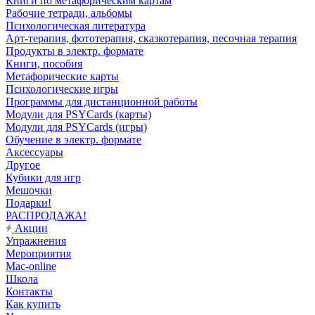
Книги по метафорическим картам
Рабочие тетради, альбомы
Психологическая литература
Арт-терапия, фототерапия, сказкотерапия, песочная терапия
Продукты в электр. формате
Книги, пособия
Метафорические карты
Психологические игры
Программы для дистанционной работы
Модули для PSYCards (карты)
Модули для PSYCards (игры)
Обучение в электр. формате
Аксессуары
Другое
Кубики для игр
Мешочки
Подарки!
РАСПРОДАЖА!
Акции
Упражнения
Мероприятия
Mac-online
Школа
Контакты
Как купить