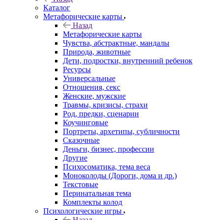
Каталог
Mетафорические карты
Назад
Mетафорические карты
Чувства, абстрактные, мандалы
Природа, животные
Дети, подростки, внутренний ребенок
Ресурсы
Универсальные
Отношения, секс
Женские, мужские
Травмы, кризисы, страхи
Род, предки, сценарии
Коучинговые
Портреты, архетипы, субличности
Сказочные
Деньги, бизнес, профессии
Другие
Психосоматика, тема веса
Моноколоды (Дороги, дома и др.)
Текстовые
Перинатальная тема
Комплекты колод
Психологические игры
Назад