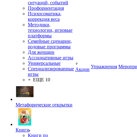
ситуаций, событий
Профориентация
Психосоматика,
коррекция веса
Методики,
технологии, игровые
платформы
Семейные сценарии,
родовые программы
Для женщин
Ассоциативные игры
Универсальные
Упражнения
Меропри
Специализированные
Акции
игры
+ ЕЩЕ 10
Метафорические открытки
Книги
Книги по