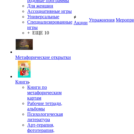
родовые программы
Для женщин
Ассоциативные игры
Универсальные
Упражнения
Меропри
Специализированные
Акции
игры
+ ЕЩЕ 10
Метафорические открытки
Книги
Книги по
метафорическим
картам
Рабочие тетради,
альбомы
Психологическая
литература
Арт-терапия,
фототерапия,