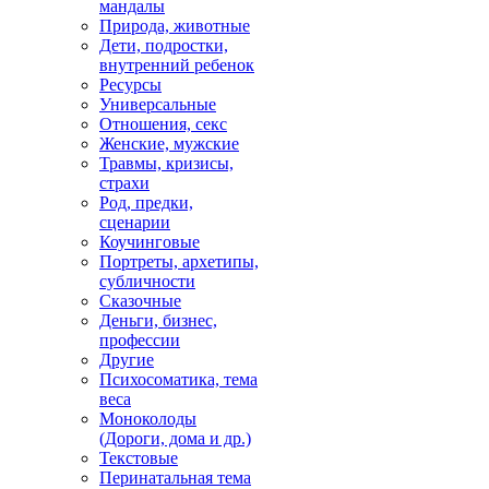
мандалы
Природа, животные
Дети, подростки,
внутренний ребенок
Ресурсы
Универсальные
Отношения, секс
Женские, мужские
Травмы, кризисы,
страхи
Род, предки,
сценарии
Коучинговые
Портреты, архетипы,
субличности
Сказочные
Деньги, бизнес,
профессии
Другие
Психосоматика, тема
веса
Моноколоды
(Дороги, дома и др.)
Текстовые
Перинатальная тема