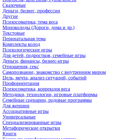
Сказочные
Деньги, бизнес, профессии
Другие
Психосоматика, тема веса
Моноколоды (Дороги, дома и др.)
Текстовые
Перинатальная тема
Комплекты колод
Психологические игры
Для детей, подростков, семейные игры
Деньги, финансы, бизнес-игры
Отношения, секс
Самопознание, знакомство с внутренним миром
Цель, мечта, анализ ситуаций, событий
Профориентация
Психосоматика, коррекция веса
Методики, технологии, игровые платформы
Семейные сценарии, родовые программы
Для женщин
Ассоциативные игры
Универсальные
Специализированные игры
Метафорические открытки
Книги