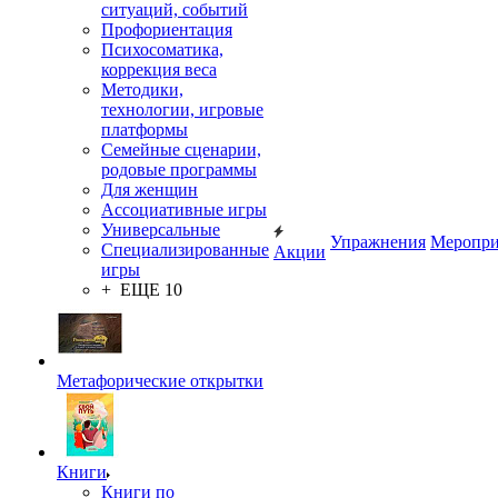
ситуаций, событий
Профориентация
Психосоматика,
коррекция веса
Методики,
технологии, игровые
платформы
Семейные сценарии,
родовые программы
Для женщин
Ассоциативные игры
Универсальные
Упражнения
Меропри
Специализированные
Акции
игры
+ ЕЩЕ 10
Метафорические открытки
Книги
Книги по