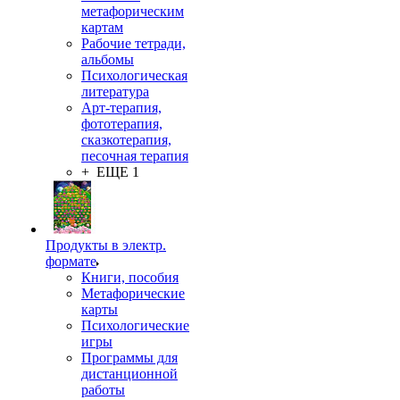
метафорическим
картам
Рабочие тетради,
альбомы
Психологическая
литература
Арт-терапия,
фототерапия,
сказкотерапия,
песочная терапия
+ ЕЩЕ 1
Продукты в электр.
формате
Книги, пособия
Метафорические
карты
Психологические
игры
Программы для
дистанционной
работы