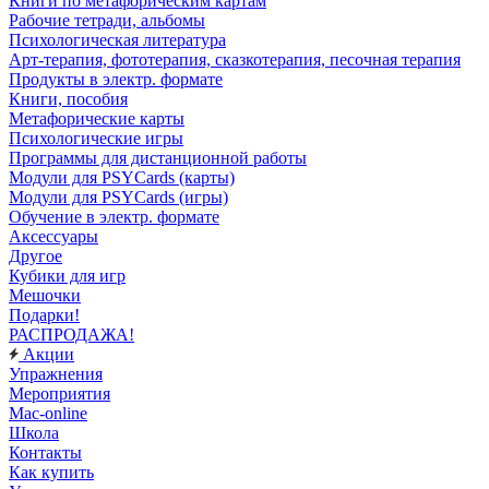
Книги по метафорическим картам
Рабочие тетради, альбомы
Психологическая литература
Арт-терапия, фототерапия, сказкотерапия, песочная терапия
Продукты в электр. формате
Книги, пособия
Метафорические карты
Психологические игры
Программы для дистанционной работы
Модули для PSYCards (карты)
Модули для PSYCards (игры)
Обучение в электр. формате
Аксессуары
Другое
Кубики для игр
Мешочки
Подарки!
РАСПРОДАЖА!
Акции
Упражнения
Мероприятия
Mac-online
Школа
Контакты
Как купить