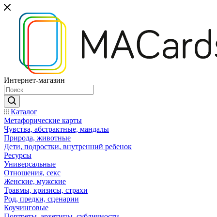
Интернет-магазин
Каталог
Mетафорические карты
Чувства, абстрактные, мандалы
Природа, животные
Дети, подростки, внутренний ребенок
Ресурсы
Универсальные
Отношения, секс
Женские, мужские
Травмы, кризисы, страхи
Род, предки, сценарии
Коучинговые
Портреты, архетипы, субличности