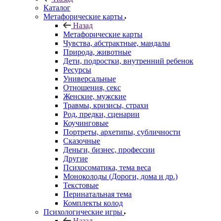
Каталог
Mетафорические карты
Назад
Mетафорические карты
Чувства, абстрактные, мандалы
Природа, животные
Дети, подростки, внутренний ребенок
Ресурсы
Универсальные
Отношения, секс
Женские, мужские
Травмы, кризисы, страхи
Род, предки, сценарии
Коучинговые
Портреты, архетипы, субличности
Сказочные
Деньги, бизнес, профессии
Другие
Психосоматика, тема веса
Моноколоды (Дороги, дома и др.)
Текстовые
Перинатальная тема
Комплекты колод
Психологические игры
Назад