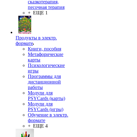
сказкотерапия,
песочная терапия
+ ЕЩЕ 1
Продукты в электр.
формате
Книги, пособия
Метафорические
карты
Психологические
игры
Программы для
дистанционной
работы
Модули для
PSYCards (карты)
Модули для
PSYCards (игры)
Обучение в электр.
формате
+ ЕЩЕ 4