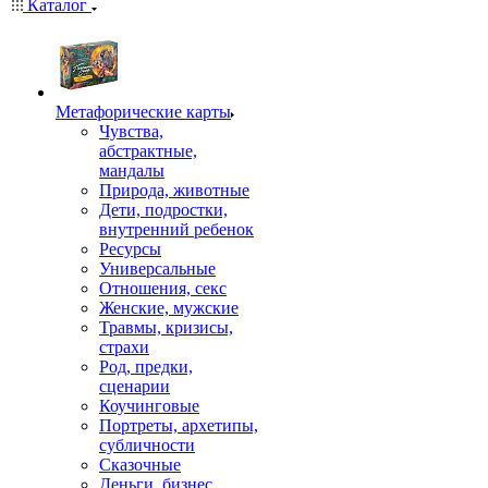
Каталог
Mетафорические карты
Чувства,
абстрактные,
мандалы
Природа, животные
Дети, подростки,
внутренний ребенок
Ресурсы
Универсальные
Отношения, секс
Женские, мужские
Травмы, кризисы,
страхи
Род, предки,
сценарии
Коучинговые
Портреты, архетипы,
субличности
Сказочные
Деньги, бизнес,