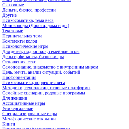
Сказочные
Деньги, бизнес, профессии
Другие
Психосоматика, тема веса
Моноколоды (Дороги, дома и др.)
Текстовые
Перинатальная тема
Комплекты колод
Психологические игры
Для детей, подростков, семейные игры
Деньги, финансы, бизнес-игры
Отношения, секс
Самопознание, знакомство с внутренним миром
Цель, мечта, анализ ситуаций, событий
Профориентация
Психосоматика, коррекция веса
Методики, технологии, игровые платформы
Семейные сценарии, родовые программы
Для женщин
Ассоциативные игры
Универсальные
Специализированные игры
Метафорические открытки
Книги