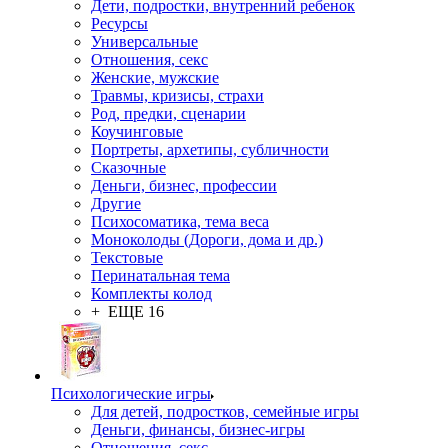
Дети, подростки, внутренний ребенок
Ресурсы
Универсальные
Отношения, секс
Женские, мужские
Травмы, кризисы, страхи
Род, предки, сценарии
Коучинговые
Портреты, архетипы, субличности
Сказочные
Деньги, бизнес, профессии
Другие
Психосоматика, тема веса
Моноколоды (Дороги, дома и др.)
Текстовые
Перинатальная тема
Комплекты колод
+ ЕЩЕ 16
Психологические игры
Для детей, подростков, семейные игры
Деньги, финансы, бизнес-игры
Отношения, секс