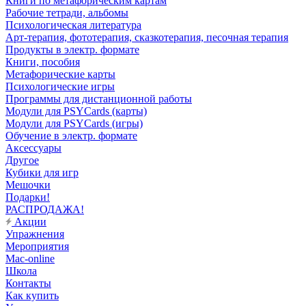
Книги по метафорическим картам
Рабочие тетради, альбомы
Психологическая литература
Арт-терапия, фототерапия, сказкотерапия, песочная терапия
Продукты в электр. формате
Книги, пособия
Метафорические карты
Психологические игры
Программы для дистанционной работы
Модули для PSYCards (карты)
Модули для PSYCards (игры)
Обучение в электр. формате
Аксессуары
Другое
Кубики для игр
Мешочки
Подарки!
РАСПРОДАЖА!
Акции
Упражнения
Мероприятия
Mac-online
Школа
Контакты
Как купить