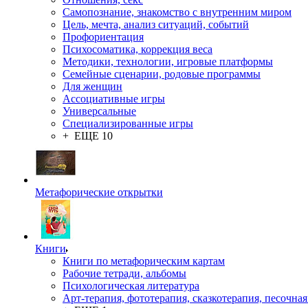
Самопознание, знакомство с внутренним миром
Цель, мечта, анализ ситуаций, событий
Профориентация
Психосоматика, коррекция веса
Методики, технологии, игровые платформы
Семейные сценарии, родовые программы
Для женщин
Ассоциативные игры
Универсальные
Специализированные игры
+ ЕЩЕ 10
Метафорические открытки
Книги
Книги по метафорическим картам
Рабочие тетради, альбомы
Психологическая литература
Арт-терапия, фототерапия, сказкотерапия, песочная