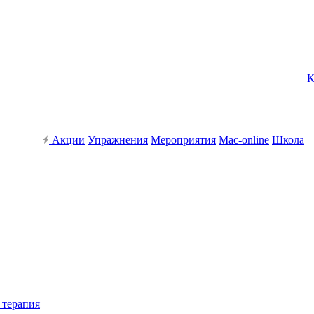
К
Акции
Упражнения
Мероприятия
Mac-online
Школа
 терапия