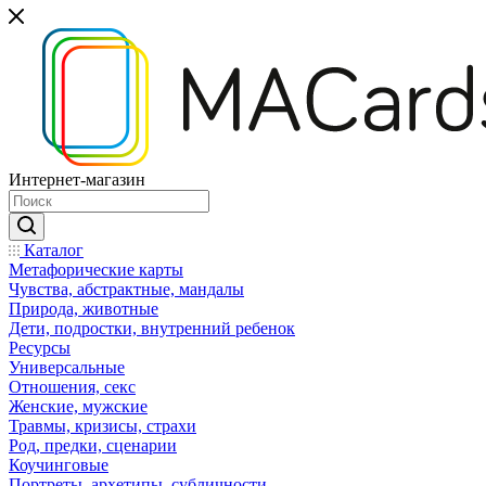
Интернет-магазин
Каталог
Mетафорические карты
Чувства, абстрактные, мандалы
Природа, животные
Дети, подростки, внутренний ребенок
Ресурсы
Универсальные
Отношения, секс
Женские, мужские
Травмы, кризисы, страхи
Род, предки, сценарии
Коучинговые
Портреты, архетипы, субличности