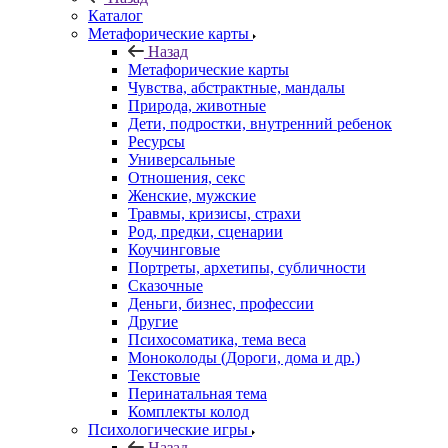
Каталог
Mетафорические карты
Назад
Mетафорические карты
Чувства, абстрактные, мандалы
Природа, животные
Дети, подростки, внутренний ребенок
Ресурсы
Универсальные
Отношения, секс
Женские, мужские
Травмы, кризисы, страхи
Род, предки, сценарии
Коучинговые
Портреты, архетипы, субличности
Сказочные
Деньги, бизнес, профессии
Другие
Психосоматика, тема веса
Моноколоды (Дороги, дома и др.)
Текстовые
Перинатальная тема
Комплекты колод
Психологические игры
Назад