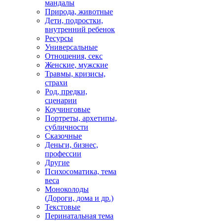
мандалы
Природа, животные
Дети, подростки,
внутренний ребенок
Ресурсы
Универсальные
Отношения, секс
Женские, мужские
Травмы, кризисы,
страхи
Род, предки,
сценарии
Коучинговые
Портреты, архетипы,
субличности
Сказочные
Деньги, бизнес,
профессии
Другие
Психосоматика, тема
веса
Моноколоды
(Дороги, дома и др.)
Текстовые
Перинатальная тема