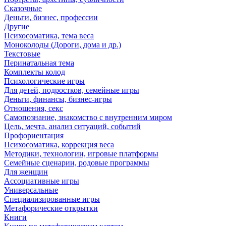
Сказочные
Деньги, бизнес, профессии
Другие
Психосоматика, тема веса
Моноколоды (Дороги, дома и др.)
Текстовые
Перинатальная тема
Комплекты колод
Психологические игры
Для детей, подростков, семейные игры
Деньги, финансы, бизнес-игры
Отношения, секс
Самопознание, знакомство с внутренним миром
Цель, мечта, анализ ситуаций, событий
Профориентация
Психосоматика, коррекция веса
Методики, технологии, игровые платформы
Семейные сценарии, родовые программы
Для женщин
Ассоциативные игры
Универсальные
Специализированные игры
Метафорические открытки
Книги