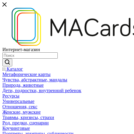
Интернет-магазин
Каталог
Mетафорические карты
Чувства, абстрактные, мандалы
Природа, животные
Дети, подростки, внутренний ребенок
Ресурсы
Универсальные
Отношения, секс
Женские, мужские
Травмы, кризисы, страхи
Род, предки, сценарии
Коучинговые
Портреты, архетипы, субличности