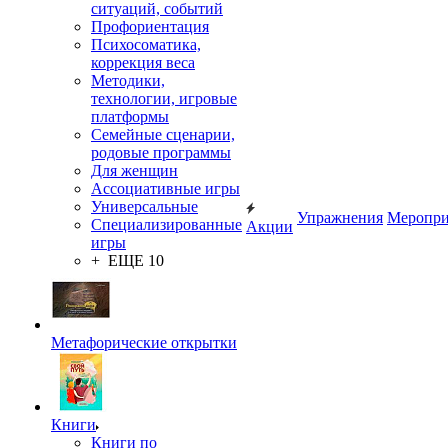
ситуаций, событий
Профориентация
Психосоматика,
коррекция веса
Методики,
технологии, игровые
платформы
Семейные сценарии,
родовые программы
Для женщин
Ассоциативные игры
Универсальные
Упражнения
Меропри
Специализированные
Акции
игры
+ ЕЩЕ 10
Метафорические открытки
Книги
Книги по