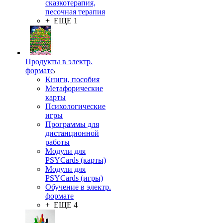
сказкотерапия,
песочная терапия
+ ЕЩЕ 1
Продукты в электр.
формате
Книги, пособия
Метафорические
карты
Психологические
игры
Программы для
дистанционной
работы
Модули для
PSYCards (карты)
Модули для
PSYCards (игры)
Обучение в электр.
формате
+ ЕЩЕ 4