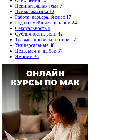
Отношения
40
Перинатальная тема
7
Психосоматика
12
Работа, карьера, бизнес
17
Род и семейные сценарии
24
Сексуальность
8
Субличности, роли
42
Травмы, кризисы, потери
17
Универсальные
48
Цель, мечта, выбор
37
Эмоции
36