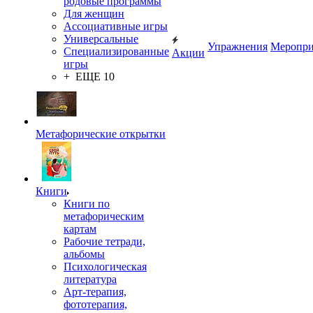
родовые программы
Для женщин
Ассоциативные игры
Универсальные
Упражнения
Меропри
Специализированные
Акции
игры
+ ЕЩЕ 10
Метафорические открытки
Книги
Книги по
метафорическим
картам
Рабочие тетради,
альбомы
Психологическая
литература
Арт-терапия,
фототерапия,