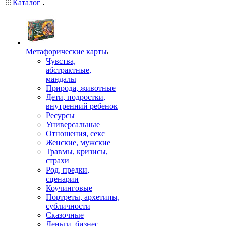
Каталог
Mетафорические карты
Чувства,
абстрактные,
мандалы
Природа, животные
Дети, подростки,
внутренний ребенок
Ресурсы
Универсальные
Отношения, секс
Женские, мужские
Травмы, кризисы,
страхи
Род, предки,
сценарии
Коучинговые
Портреты, архетипы,
субличности
Сказочные
Деньги, бизнес,