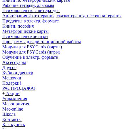
Книги по метафорическим картам
Рабочие тетради, альбомы
Психологическая литература
Арт-терапия, фототерапия, сказкотерапия, песочная терапия
Продукты в электр. формате
Книги, пособия
Метафорические карты
Психологические игры
Программы для дистанционной работы
Модули для PSYCards (карты)
Модули для PSYCards (игры)
Обучение в электр. формате
Аксессуары
Другое
Кубики для игр
Мешочки
Подарки!
РАСПРОДАЖА!
Акции
Упражнения
Мероприятия
Mac-online
Школа
Контакты
Как купить