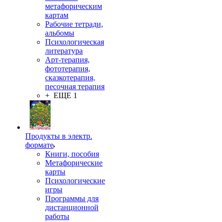
метафорическим
картам
Рабочие тетради,
альбомы
Психологическая
литература
Арт-терапия,
фототерапия,
сказкотерапия,
песочная терапия
+ ЕЩЕ 1
Продукты в электр.
формате
Книги, пособия
Метафорические
карты
Психологические
игры
Программы для
дистанционной
работы