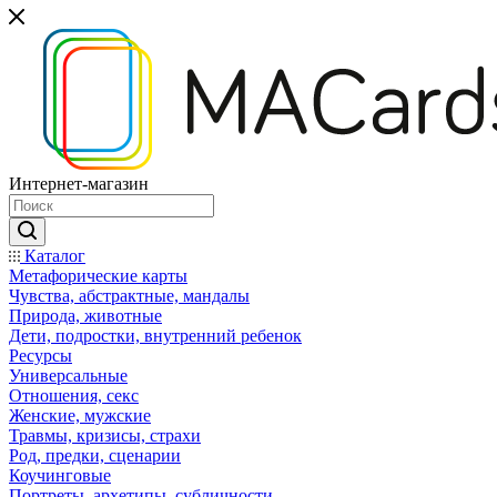
Интернет-магазин
Каталог
Mетафорические карты
Чувства, абстрактные, мандалы
Природа, животные
Дети, подростки, внутренний ребенок
Ресурсы
Универсальные
Отношения, секс
Женские, мужские
Травмы, кризисы, страхи
Род, предки, сценарии
Коучинговые
Портреты, архетипы, субличности