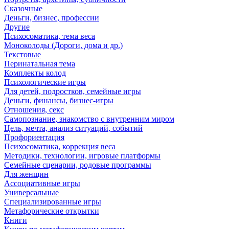
Сказочные
Деньги, бизнес, профессии
Другие
Психосоматика, тема веса
Моноколоды (Дороги, дома и др.)
Текстовые
Перинатальная тема
Комплекты колод
Психологические игры
Для детей, подростков, семейные игры
Деньги, финансы, бизнес-игры
Отношения, секс
Самопознание, знакомство с внутренним миром
Цель, мечта, анализ ситуаций, событий
Профориентация
Психосоматика, коррекция веса
Методики, технологии, игровые платформы
Семейные сценарии, родовые программы
Для женщин
Ассоциативные игры
Универсальные
Специализированные игры
Метафорические открытки
Книги