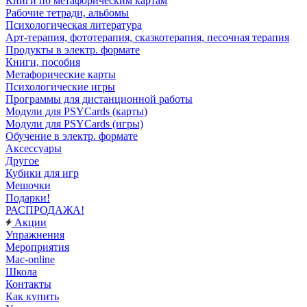
Книги по метафорическим картам
Рабочие тетради, альбомы
Психологическая литература
Арт-терапия, фототерапия, сказкотерапия, песочная терапия
Продукты в электр. формате
Книги, пособия
Метафорические карты
Психологические игры
Программы для дистанционной работы
Модули для PSYCards (карты)
Модули для PSYCards (игры)
Обучение в электр. формате
Аксессуары
Другое
Кубики для игр
Мешочки
Подарки!
РАСПРОДАЖА!
Акции
Упражнения
Мероприятия
Mac-online
Школа
Контакты
Как купить