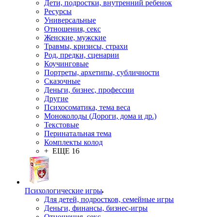
Дети, подростки, внутренний ребенок
Ресурсы
Универсальные
Отношения, секс
Женские, мужские
Травмы, кризисы, страхи
Род, предки, сценарии
Коучинговые
Портреты, архетипы, субличности
Сказочные
Деньги, бизнес, профессии
Другие
Психосоматика, тема веса
Моноколоды (Дороги, дома и др.)
Текстовые
Перинатальная тема
Комплекты колод
+ ЕЩЕ 16
Психологические игры
Для детей, подростков, семейные игры
Деньги, финансы, бизнес-игры
Отношения, секс