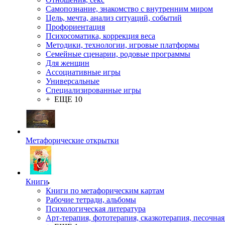
Самопознание, знакомство с внутренним миром
Цель, мечта, анализ ситуаций, событий
Профориентация
Психосоматика, коррекция веса
Методики, технологии, игровые платформы
Семейные сценарии, родовые программы
Для женщин
Ассоциативные игры
Универсальные
Специализированные игры
+ ЕЩЕ 10
Метафорические открытки
Книги
Книги по метафорическим картам
Рабочие тетради, альбомы
Психологическая литература
Арт-терапия, фототерапия, сказкотерапия, песочная