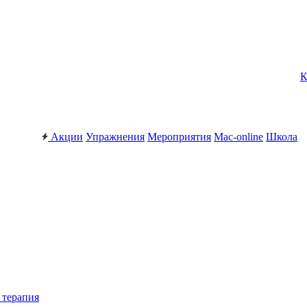
К
Акции
Упражнения
Мероприятия
Mac-online
Школа
 терапия