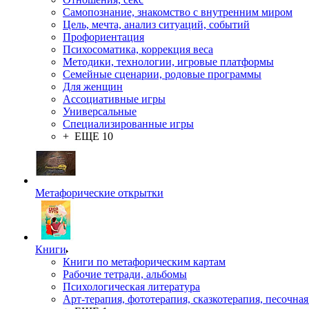
Самопознание, знакомство с внутренним миром
Цель, мечта, анализ ситуаций, событий
Профориентация
Психосоматика, коррекция веса
Методики, технологии, игровые платформы
Семейные сценарии, родовые программы
Для женщин
Ассоциативные игры
Универсальные
Специализированные игры
+ ЕЩЕ 10
Метафорические открытки
Книги
Книги по метафорическим картам
Рабочие тетради, альбомы
Психологическая литература
Арт-терапия, фототерапия, сказкотерапия, песочная