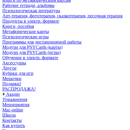
Книги по метафорическим картам
Рабочие тетради, альбомы
Психологическая литература
Арт-терапия, фототерапия, сказкотерапия, песочная терапия
Продукты в электр. формате
Книги, пособия
Метафорические карты
Психологические игры
Программы для дистанционной работы
Модули для PSYCards (карты)
Модули для PSYCards (игры)
Обучение в электр. формате
Аксессуары
Другое
Кубики для игр
Мешочки
Подарки!
РАСПРОДАЖА!
Акции
Упражнения
Мероприятия
Mac-online
Школа
Контакты
Как купить