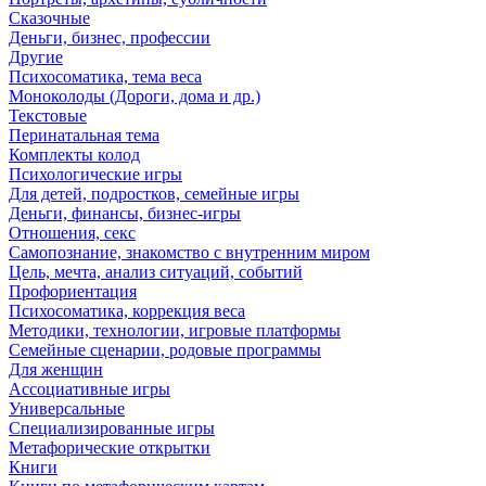
Сказочные
Деньги, бизнес, профессии
Другие
Психосоматика, тема веса
Моноколоды (Дороги, дома и др.)
Текстовые
Перинатальная тема
Комплекты колод
Психологические игры
Для детей, подростков, семейные игры
Деньги, финансы, бизнес-игры
Отношения, секс
Самопознание, знакомство с внутренним миром
Цель, мечта, анализ ситуаций, событий
Профориентация
Психосоматика, коррекция веса
Методики, технологии, игровые платформы
Семейные сценарии, родовые программы
Для женщин
Ассоциативные игры
Универсальные
Специализированные игры
Метафорические открытки
Книги