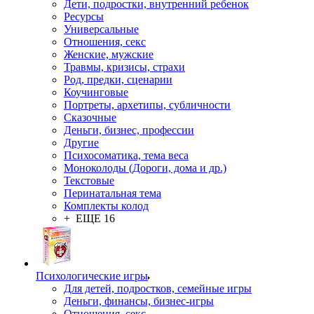
Дети, подростки, внутренний ребенок
Ресурсы
Универсальные
Отношения, секс
Женские, мужские
Травмы, кризисы, страхи
Род, предки, сценарии
Коучинговые
Портреты, архетипы, субличности
Сказочные
Деньги, бизнес, профессии
Другие
Психосоматика, тема веса
Моноколоды (Дороги, дома и др.)
Текстовые
Перинатальная тема
Комплекты колод
+ ЕЩЕ 16
Психологические игры
Для детей, подростков, семейные игры
Деньги, финансы, бизнес-игры
Отношения, секс