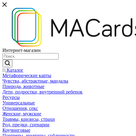
Интернет-магазин
Каталог
Mетафорические карты
Чувства, абстрактные, мандалы
Природа, животные
Дети, подростки, внутренний ребенок
Ресурсы
Универсальные
Отношения, секс
Женские, мужские
Травмы, кризисы, страхи
Род, предки, сценарии
Коучинговые
Портреты, архетипы, субличности