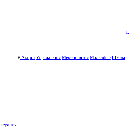
К
Акции
Упражнения
Мероприятия
Mac-online
Школа
 терапия