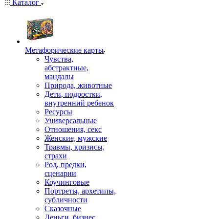
Каталог
Mетафорические карты
Чувства,
абстрактные,
мандалы
Природа, животные
Дети, подростки,
внутренний ребенок
Ресурсы
Универсальные
Отношения, секс
Женские, мужские
Травмы, кризисы,
страхи
Род, предки,
сценарии
Коучинговые
Портреты, архетипы,
субличности
Сказочные
Деньги, бизнес,