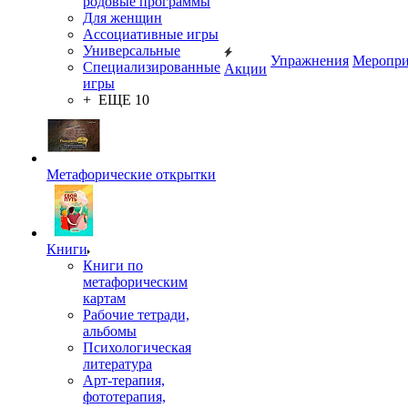
родовые программы
Для женщин
Ассоциативные игры
Универсальные
Упражнения
Меропри
Специализированные
Акции
игры
+ ЕЩЕ 10
Метафорические открытки
Книги
Книги по
метафорическим
картам
Рабочие тетради,
альбомы
Психологическая
литература
Арт-терапия,
фототерапия,