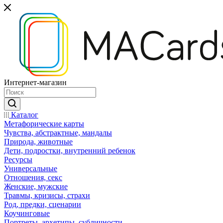
Интернет-магазин
Каталог
Mетафорические карты
Чувства, абстрактные, мандалы
Природа, животные
Дети, подростки, внутренний ребенок
Ресурсы
Универсальные
Отношения, секс
Женские, мужские
Травмы, кризисы, страхи
Род, предки, сценарии
Коучинговые
Портреты, архетипы, субличности