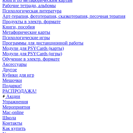
Книги по метафорическим картам
Рабочие тетради, альбомы
Психологическая литература
Арт-терапия, фототерапия, сказкотерапия, песочная терапия
Продукты в электр. формате
Книги, пособия
Метафорические карты
Психологические игры
Программы для дистанционной работы
Модули для PSYCards (карты)
Модули для PSYCards (игры)
Обучение в электр. формате
Аксессуары
Другое
Кубики для игр
Мешочки
Подарки!
РАСПРОДАЖА!
Акции
Упражнения
Мероприятия
Mac-online
Школа
Контакты
Как купить