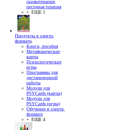
сказкотерапия,
песочная терапия
+ ЕЩЕ 1
Продукты в электр.
формате
Книги, пособия
Метафорические
карты
Психологические
игры
Программы для
дистанционной
работы
Модули для
PSYCards (карты)
Модули для
PSYCards (игры)
Обучение в электр.
формате
+ ЕЩЕ 4