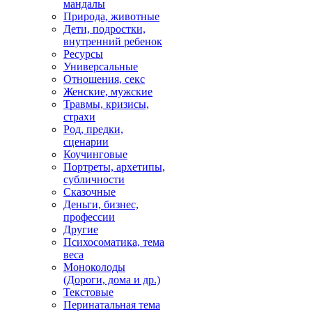
мандалы
Природа, животные
Дети, подростки,
внутренний ребенок
Ресурсы
Универсальные
Отношения, секс
Женские, мужские
Травмы, кризисы,
страхи
Род, предки,
сценарии
Коучинговые
Портреты, архетипы,
субличности
Сказочные
Деньги, бизнес,
профессии
Другие
Психосоматика, тема
веса
Моноколоды
(Дороги, дома и др.)
Текстовые
Перинатальная тема