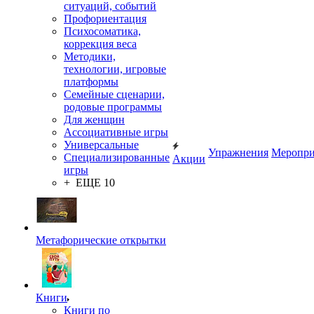
ситуаций, событий
Профориентация
Психосоматика,
коррекция веса
Методики,
технологии, игровые
платформы
Семейные сценарии,
родовые программы
Для женщин
Ассоциативные игры
Универсальные
Упражнения
Меропри
Специализированные
Акции
игры
+ ЕЩЕ 10
Метафорические открытки
Книги
Книги по