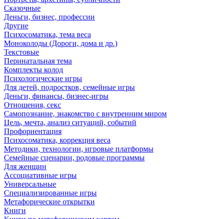
Сказочные
Деньги, бизнес, профессии
Другие
Психосоматика, тема веса
Моноколоды (Дороги, дома и др.)
Текстовые
Перинатальная тема
Комплекты колод
Психологические игры
Для детей, подростков, семейные игры
Деньги, финансы, бизнес-игры
Отношения, секс
Самопознание, знакомство с внутренним миром
Цель, мечта, анализ ситуаций, событий
Профориентация
Психосоматика, коррекция веса
Методики, технологии, игровые платформы
Семейные сценарии, родовые программы
Для женщин
Ассоциативные игры
Универсальные
Специализированные игры
Метафорические открытки
Книги