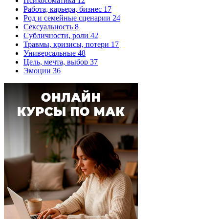
Психосоматика
12
Работа, карьера, бизнес
17
Род и семейные сценарии
24
Сексуальность
8
Субличности, роли
42
Травмы, кризисы, потери
17
Универсальные
48
Цель, мечта, выбор
37
Эмоции
36