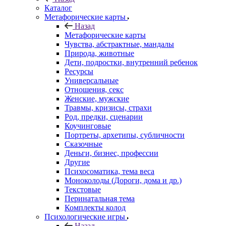
Каталог
Mетафорические карты
Назад
Mетафорические карты
Чувства, абстрактные, мандалы
Природа, животные
Дети, подростки, внутренний ребенок
Ресурсы
Универсальные
Отношения, секс
Женские, мужские
Травмы, кризисы, страхи
Род, предки, сценарии
Коучинговые
Портреты, архетипы, субличности
Сказочные
Деньги, бизнес, профессии
Другие
Психосоматика, тема веса
Моноколоды (Дороги, дома и др.)
Текстовые
Перинатальная тема
Комплекты колод
Психологические игры
Назад