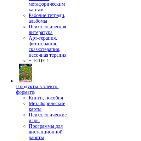
метафорическим
картам
Рабочие тетради,
альбомы
Психологическая
литература
Арт-терапия,
фототерапия,
сказкотерапия,
песочная терапия
+ ЕЩЕ 1
Продукты в электр.
формате
Книги, пособия
Метафорические
карты
Психологические
игры
Программы для
дистанционной
работы