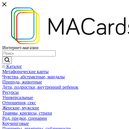
Интернет-магазин
Каталог
Mетафорические карты
Чувства, абстрактные, мандалы
Природа, животные
Дети, подростки, внутренний ребенок
Ресурсы
Универсальные
Отношения, секс
Женские, мужские
Травмы, кризисы, страхи
Род, предки, сценарии
Коучинговые
Портреты, архетипы, субличности