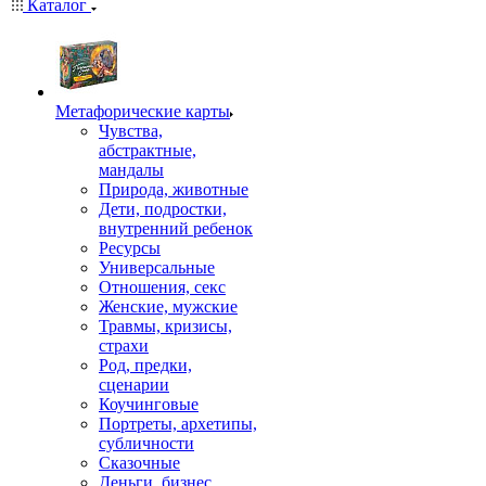
Каталог
Mетафорические карты
Чувства,
абстрактные,
мандалы
Природа, животные
Дети, подростки,
внутренний ребенок
Ресурсы
Универсальные
Отношения, секс
Женские, мужские
Травмы, кризисы,
страхи
Род, предки,
сценарии
Коучинговые
Портреты, архетипы,
субличности
Сказочные
Деньги, бизнес,