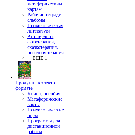
метафорическим
картам
Рабочие тетради,
альбомы
Психологическая
литература
Арт-терапия,
фототерапия,
сказкотерапия,
песочная терапия
+ ЕЩЕ 1
Продукты в электр.
формате
Книги, пособия
Метафорические
карты
Психологические
игры
Программы для
дистанционной
работы