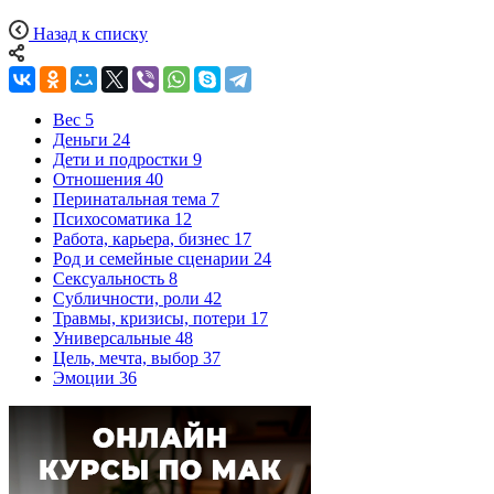
Назад к списку
Вес
5
Деньги
24
Дети и подростки
9
Отношения
40
Перинатальная тема
7
Психосоматика
12
Работа, карьера, бизнес
17
Род и семейные сценарии
24
Сексуальность
8
Субличности, роли
42
Травмы, кризисы, потери
17
Универсальные
48
Цель, мечта, выбор
37
Эмоции
36