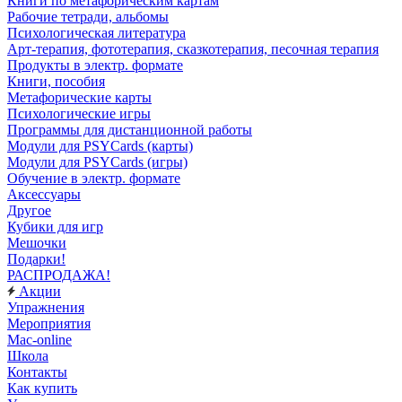
Книги по метафорическим картам
Рабочие тетради, альбомы
Психологическая литература
Арт-терапия, фототерапия, сказкотерапия, песочная терапия
Продукты в электр. формате
Книги, пособия
Метафорические карты
Психологические игры
Программы для дистанционной работы
Модули для PSYCards (карты)
Модули для PSYCards (игры)
Обучение в электр. формате
Аксессуары
Другое
Кубики для игр
Мешочки
Подарки!
РАСПРОДАЖА!
Акции
Упражнения
Мероприятия
Mac-online
Школа
Контакты
Как купить