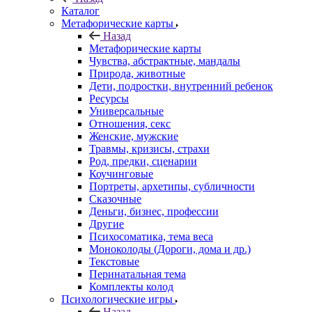
Каталог
Mетафорические карты
Назад
Mетафорические карты
Чувства, абстрактные, мандалы
Природа, животные
Дети, подростки, внутренний ребенок
Ресурсы
Универсальные
Отношения, секс
Женские, мужские
Травмы, кризисы, страхи
Род, предки, сценарии
Коучинговые
Портреты, архетипы, субличности
Сказочные
Деньги, бизнес, профессии
Другие
Психосоматика, тема веса
Моноколоды (Дороги, дома и др.)
Текстовые
Перинатальная тема
Комплекты колод
Психологические игры
Назад