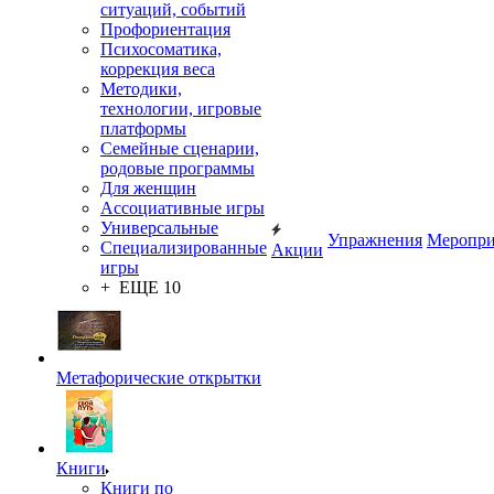
ситуаций, событий
Профориентация
Психосоматика,
коррекция веса
Методики,
технологии, игровые
платформы
Семейные сценарии,
родовые программы
Для женщин
Ассоциативные игры
Универсальные
Упражнения
Меропри
Специализированные
Акции
игры
+ ЕЩЕ 10
Метафорические открытки
Книги
Книги по