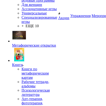
родовые программы
Для женщин
Ассоциативные игры
Универсальные
Упражнения
Меропри
Специализированные
Акции
игры
+ ЕЩЕ 10
Метафорические открытки
Книги
Книги по
метафорическим
картам
Рабочие тетради,
альбомы
Психологическая
литература
Арт-терапия,
фототерапия,