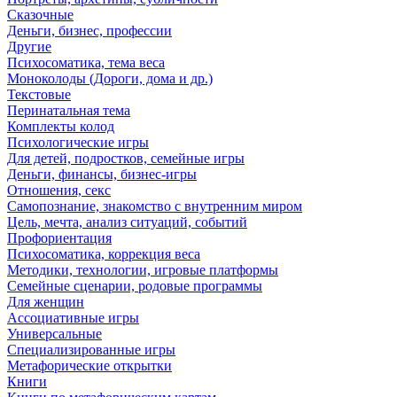
Сказочные
Деньги, бизнес, профессии
Другие
Психосоматика, тема веса
Моноколоды (Дороги, дома и др.)
Текстовые
Перинатальная тема
Комплекты колод
Психологические игры
Для детей, подростков, семейные игры
Деньги, финансы, бизнес-игры
Отношения, секс
Самопознание, знакомство с внутренним миром
Цель, мечта, анализ ситуаций, событий
Профориентация
Психосоматика, коррекция веса
Методики, технологии, игровые платформы
Семейные сценарии, родовые программы
Для женщин
Ассоциативные игры
Универсальные
Специализированные игры
Метафорические открытки
Книги