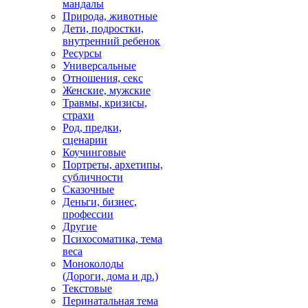
мандалы
Природа, животные
Дети, подростки,
внутренний ребенок
Ресурсы
Универсальные
Отношения, секс
Женские, мужские
Травмы, кризисы,
страхи
Род, предки,
сценарии
Коучинговые
Портреты, архетипы,
субличности
Сказочные
Деньги, бизнес,
профессии
Другие
Психосоматика, тема
веса
Моноколоды
(Дороги, дома и др.)
Текстовые
Перинатальная тема