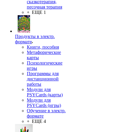
сказкотерапия,
песочная терапия
+ ЕЩЕ 1
Продукты в электр.
формате
Книги, пособия
Метафорические
карты
Психологические
игры
Программы для
дистанционной
работы
Модули для
PSYCards (карты)
Модули для
PSYCards (игры)
Обучение в электр.
формате
+ ЕЩЕ 4