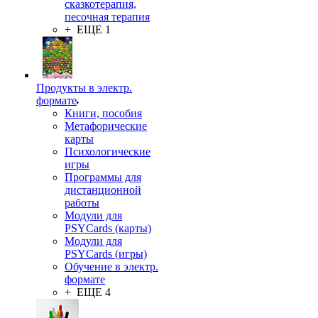
сказкотерапия,
песочная терапия
+ ЕЩЕ 1
Продукты в электр.
формате
Книги, пособия
Метафорические
карты
Психологические
игры
Программы для
дистанционной
работы
Модули для
PSYCards (карты)
Модули для
PSYCards (игры)
Обучение в электр.
формате
+ ЕЩЕ 4