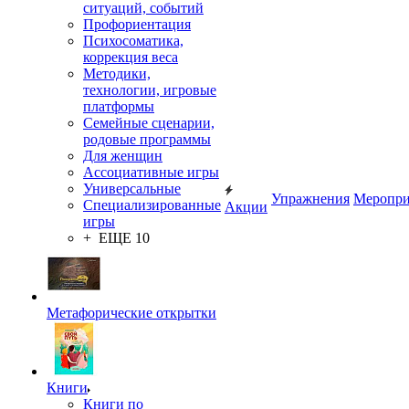
ситуаций, событий
Профориентация
Психосоматика,
коррекция веса
Методики,
технологии, игровые
платформы
Семейные сценарии,
родовые программы
Для женщин
Ассоциативные игры
Универсальные
Упражнения
Меропри
Специализированные
Акции
игры
+ ЕЩЕ 10
Метафорические открытки
Книги
Книги по