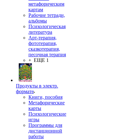
метафорическим
картам
Рабочие тетради,
альбомы
Психологическая
литература
Арт-терапия,
фототерапия,
сказкотерапия,
песочная терапия
+ ЕЩЕ 1
Продукты в электр.
формате
Книги, пособия
Метафорические
карты
Психологические
игры
Программы для
дистанционной
работы