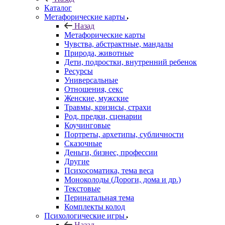
Каталог
Mетафорические карты
Назад
Mетафорические карты
Чувства, абстрактные, мандалы
Природа, животные
Дети, подростки, внутренний ребенок
Ресурсы
Универсальные
Отношения, секс
Женские, мужские
Травмы, кризисы, страхи
Род, предки, сценарии
Коучинговые
Портреты, архетипы, субличности
Сказочные
Деньги, бизнес, профессии
Другие
Психосоматика, тема веса
Моноколоды (Дороги, дома и др.)
Текстовые
Перинатальная тема
Комплекты колод
Психологические игры
Назад