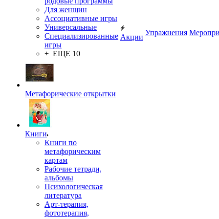
родовые программы
Для женщин
Ассоциативные игры
Универсальные
Упражнения
Меропри
Специализированные
Акции
игры
+ ЕЩЕ 10
Метафорические открытки
Книги
Книги по
метафорическим
картам
Рабочие тетради,
альбомы
Психологическая
литература
Арт-терапия,
фототерапия,