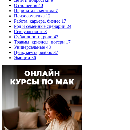
Дети и подростки
9
Отношения
40
Перинатальная тема
7
Психосоматика
12
Работа, карьера, бизнес
17
Род и семейные сценарии
24
Сексуальность
8
Субличности, роли
42
Травмы, кризисы, потери
17
Универсальные
48
Цель, мечта, выбор
37
Эмоции
36