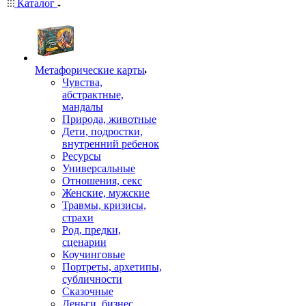
Каталог
Mетафорические карты
Чувства,
абстрактные,
мандалы
Природа, животные
Дети, подростки,
внутренний ребенок
Ресурсы
Универсальные
Отношения, секс
Женские, мужские
Травмы, кризисы,
страхи
Род, предки,
сценарии
Коучинговые
Портреты, архетипы,
субличности
Сказочные
Деньги, бизнес,