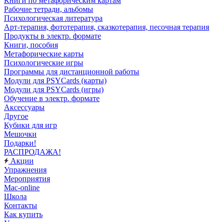
Книги по метафорическим картам
Рабочие тетради, альбомы
Психологическая литература
Арт-терапия, фототерапия, сказкотерапия, песочная терапия
Продукты в электр. формате
Книги, пособия
Метафорические карты
Психологические игры
Программы для дистанционной работы
Модули для PSYCards (карты)
Модули для PSYCards (игры)
Обучение в электр. формате
Аксессуары
Другое
Кубики для игр
Мешочки
Подарки!
РАСПРОДАЖА!
Акции
Упражнения
Мероприятия
Mac-online
Школа
Контакты
Как купить