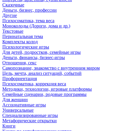
Сказочные
Деньги, бизнес, профессии
Другие
Психосоматика, тема веса
Моноколоды (Дороги, дома и др.)
Текстовые
Перинатальная тема
Комплекты колод
Психологические игры
Для детей, подростков, семейные игры
Деньги, финансы, бизнес-игры
Отношения, секс
Самопознание, знакомство с внутренним миром
Цель, мечта, анализ ситуаций, событий
Профориентация
Психосоматика, коррекция веса
Методики, технологии, игровые платформы
Семейные сценарии, родовые программы
Для женщин
Ассоциативные игры
Универсальные
Специализированные игры
Метафорические открытки
Книги