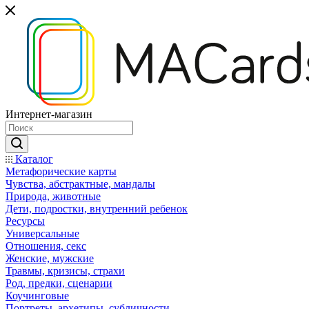
Интернет-магазин
Каталог
Mетафорические карты
Чувства, абстрактные, мандалы
Природа, животные
Дети, подростки, внутренний ребенок
Ресурсы
Универсальные
Отношения, секс
Женские, мужские
Травмы, кризисы, страхи
Род, предки, сценарии
Коучинговые
Портреты, архетипы, субличности