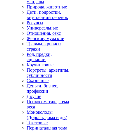
мандалы
Природа, животные
Дети, подростки,
внутренний ребенок
Ресурсы
Универсальные
Отношения, секс
Женские, мужские
Травмы, кризисы,
страхи
Род, предки,
сценарии
Коучинговые
Портреты, архетипы,
субличности
Сказочные
Деньги, бизнес,
профессии
Другие
Психосоматика, тема
веса
Моноколоды
(Дороги, дома и др.)
Текстовые
Перинатальная тема