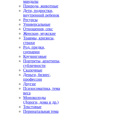
мандалы
Природа, животные
Дети, подростки,
внутренний ребенок
Ресурсы
Универсальные
Отношения, секс
Женские, мужские
Травмы, кризисы,
страхи
Род, предки,
сценарии
Коучинговые
Портреты, архетипы,
субличности
Сказочные
Деньги, бизнес,
профессии
Другие
Психосоматика, тема
веса
Моноколоды
(Дороги, дома и др.)
Текстовые
Перинатальная тема