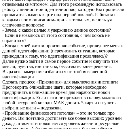
отдельным симптомом. Для этого рекомендую использовать
работу с личностной идентичностью, которую Вы прописали
прилагательными к карте под первой шкалой. Работаем с
каждым своим описанием- прилагательным, используя
следующие вопросы:
- Зачем, с какой целью я удерживаю данное состояние?
- Если я избавлюсь от этого состояния, с чем боюсь не
справиться?
- Когда в моей жизни произошло событие, приведшее меня к
данной идентификации (перечислить ситуации, которые
приводили к тому, что идентификация проявлялась)?
Далее нужно зайти в самое первое событие и озвучить там
мысли, чувства, инстинкты, бессознательные решения.
Выразить намерение избавиться от этой выявленной
идентификации.
Сделать процесс «Признания» для выключения инстинкта
Проговорить ближайшие шаги, которые необходимо
предпринять в ближайшее время для наработки новой
идентификации. Если шаги не приходят в голову, можно из
любой ресурсной колоды МАК достать 5 карт и озвучить
выбранные шаги – подсказки.
«Пробивание финансового потолка» – это не только про
деньги. Вы поэтапно достигаете все более высоких уровней
дохода, а значит и повышается уровень жизни и ресурсные
возможности. А без личностного роста, без проработки