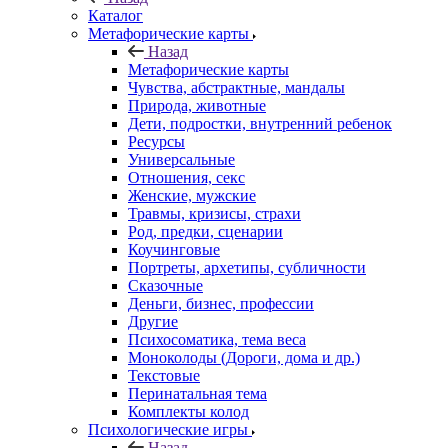
Каталог
Mетафорические карты
Назад
Mетафорические карты
Чувства, абстрактные, мандалы
Природа, животные
Дети, подростки, внутренний ребенок
Ресурсы
Универсальные
Отношения, секс
Женские, мужские
Травмы, кризисы, страхи
Род, предки, сценарии
Коучинговые
Портреты, архетипы, субличности
Сказочные
Деньги, бизнес, профессии
Другие
Психосоматика, тема веса
Моноколоды (Дороги, дома и др.)
Текстовые
Перинатальная тема
Комплекты колод
Психологические игры
Назад