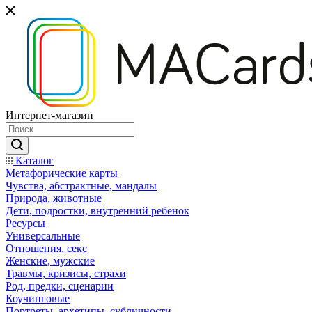
Интернет-магазин
Каталог
Mетафорические карты
Чувства, абстрактные, мандалы
Природа, животные
Дети, подростки, внутренний ребенок
Ресурсы
Универсальные
Отношения, секс
Женские, мужские
Травмы, кризисы, страхи
Род, предки, сценарии
Коучинговые
Портреты, архетипы, субличности