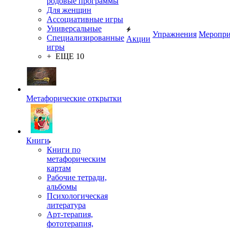
родовые программы
Для женщин
Ассоциативные игры
Универсальные
Упражнения
Меропри
Специализированные
Акции
игры
+ ЕЩЕ 10
Метафорические открытки
Книги
Книги по
метафорическим
картам
Рабочие тетради,
альбомы
Психологическая
литература
Арт-терапия,
фототерапия,