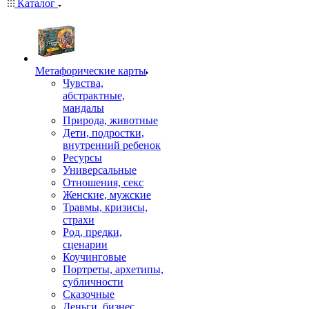
Каталог
Mетафорические карты
Чувства,
абстрактные,
мандалы
Природа, животные
Дети, подростки,
внутренний ребенок
Ресурсы
Универсальные
Отношения, секс
Женские, мужские
Травмы, кризисы,
страхи
Род, предки,
сценарии
Коучинговые
Портреты, архетипы,
субличности
Сказочные
Деньги, бизнес,