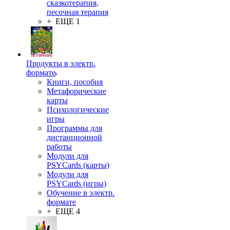
сказкотерапия,
песочная терапия
+ ЕЩЕ 1
Продукты в электр.
формате
Книги, пособия
Метафорические
карты
Психологические
игры
Программы для
дистанционной
работы
Модули для
PSYCards (карты)
Модули для
PSYCards (игры)
Обучение в электр.
формате
+ ЕЩЕ 4