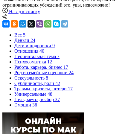
ограничивающих убеждений это, увы, невозможно!
Назад к списку
Вес
5
Деньги
24
Дети и подростки
9
Отношения
40
Перинатальная тема
7
Психосоматика
12
Работа, карьера, бизнес
17
Род и семейные сценарии
24
Сексуальность
8
Субличности, роли
42
Травмы, кризисы, потери
17
Универсальные
48
Цель, мечта, выбор
37
Эмоции
36