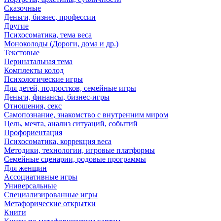
Сказочные
Деньги, бизнес, профессии
Другие
Психосоматика, тема веса
Моноколоды (Дороги, дома и др.)
Текстовые
Перинатальная тема
Комплекты колод
Психологические игры
Для детей, подростков, семейные игры
Деньги, финансы, бизнес-игры
Отношения, секс
Самопознание, знакомство с внутренним миром
Цель, мечта, анализ ситуаций, событий
Профориентация
Психосоматика, коррекция веса
Методики, технологии, игровые платформы
Семейные сценарии, родовые программы
Для женщин
Ассоциативные игры
Универсальные
Специализированные игры
Метафорические открытки
Книги