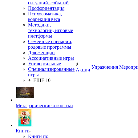
ситуаций, событий
Профориентация
Психосоматика,
коррекция веса
Методики,
технологии, игровые
платформы
Семейные сценарии,
родовые программы
Для женщин
Ассоциативные игры
Универсальные
Упражнения
Меропри
Специализированные
Акции
игры
+ ЕЩЕ 10
Метафорические открытки
Книги
Книги по