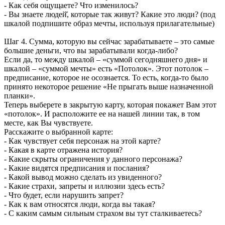
- Как себя ощущаете? Что изменилось?
- Вы знаете людей̆, которые так живут? Какие это люди? (под
шкалой подпишите образ мечты, используя прилагательные)
Шаг 4. Сумма, которую вы сейчас зарабатываете – это самые
большие деньги, что вы зарабатывали когда-либо?
Если да, то между шкалой – «суммой сегодняшнего дня» и
шкалой – «суммой мечты» есть «Потолок». Этот потолок –
предписание, которое не осознается. То есть, когда-то было
принято некоторое решение «Не прыгать выше назначенной
планки».
Теперь выберете в закрытую карту, которая покажет Вам этот
«потолок». И расположите ее на нашей линии так, в том
месте, как Вы чувствуете.
Расскажите о выбранной карте:
- Как чувствует себя персонаж на этой карте?
- Какая в карте отражена история?
- Какие скрыты ограничения у данного персонажа?
- Какие видятся предписания и послания?
- Какой вывод можно сделать из увиденного?
- Какие страхи, запреты и иллюзии здесь есть?
- Что будет, если нарушить запрет?
- Как к вам относятся люди, когда вы такая?
- С каким самым сильным страхом вы тут сталкиваетесь?