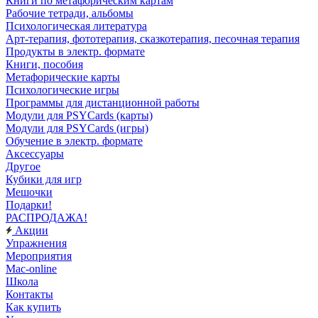
Книги по метафорическим картам
Рабочие тетради, альбомы
Психологическая литература
Арт-терапия, фототерапия, сказкотерапия, песочная терапия
Продукты в электр. формате
Книги, пособия
Метафорические карты
Психологические игры
Программы для дистанционной работы
Модули для PSYCards (карты)
Модули для PSYCards (игры)
Обучение в электр. формате
Аксессуары
Другое
Кубики для игр
Мешочки
Подарки!
РАСПРОДАЖА!
Акции
Упражнения
Мероприятия
Mac-online
Школа
Контакты
Как купить