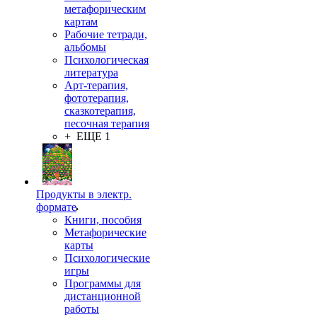
метафорическим
картам
Рабочие тетради,
альбомы
Психологическая
литература
Арт-терапия,
фототерапия,
сказкотерапия,
песочная терапия
+ ЕЩЕ 1
Продукты в электр.
формате
Книги, пособия
Метафорические
карты
Психологические
игры
Программы для
дистанционной
работы