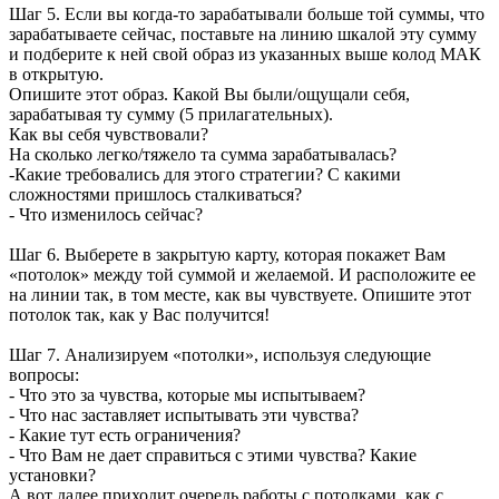
Шаг 5. Если вы когда-то зарабатывали больше той суммы, что
зарабатываете сейчас, поставьте на линию шкалой эту сумму
и подберите к ней свой образ из указанных выше колод МАК
в открытую.
Опишите этот образ. Какой Вы были/ощущали себя,
зарабатывая ту сумму (5 прилагательных).
Как вы себя чувствовали?
На сколько легко/тяжело та сумма зарабатывалась?
-Какие требовались для этого стратегии? С какими
сложностями пришлось сталкиваться?
- Что изменилось сейчас?
Шаг 6. Выберете в закрытую карту, которая покажет Вам
«потолок» между той суммой и желаемой. И расположите ее
на линии так, в том месте, как вы чувствуете. Опишите этот
потолок так, как у Вас получится!
Шаг 7. Анализируем «потолки», используя следующие
вопросы:
- Что это за чувства, которые мы испытываем?
- Что нас заставляет испытывать эти чувства?
- Какие тут есть ограничения?
- Что Вам не дает справиться с этими чувства? Какие
установки?
А вот далее приходит очередь работы с потолками, как с