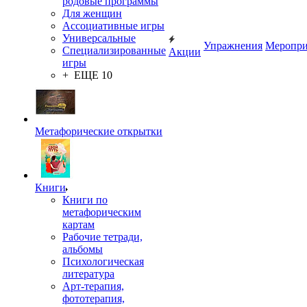
родовые программы
Для женщин
Ассоциативные игры
Универсальные
Упражнения
Меропри
Специализированные
Акции
игры
+ ЕЩЕ 10
Метафорические открытки
Книги
Книги по
метафорическим
картам
Рабочие тетради,
альбомы
Психологическая
литература
Арт-терапия,
фототерапия,