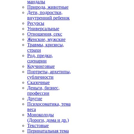
мандалы
Природа, животные
Дети, подростки,
внутренний ребенок
Ресурсы
Универсальные
Отношения, секс
Женские, мужские
Травмы, кризисы,
страхи
Род, предки,
сценарии
Коучинговые
Портреты, архетипы,
субличности
Сказочные
Деньги, бизнес,
профессии
Другие
Психосоматика, тема
веса
Моноколоды
(Дороги, дома и др.)
Текстовые
Перинатальная тема