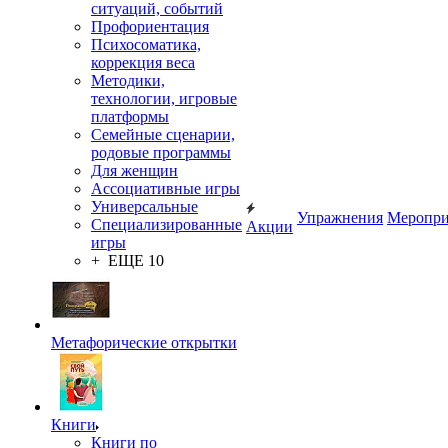
ситуаций, событий
Профориентация
Психосоматика,
коррекция веса
Методики,
технологии, игровые
платформы
Семейные сценарии,
родовые программы
Для женщин
Ассоциативные игры
Универсальные
Упражнения
Меропри
Специализированные
Акции
игры
+ ЕЩЕ 10
Метафорические открытки
Книги
Книги по