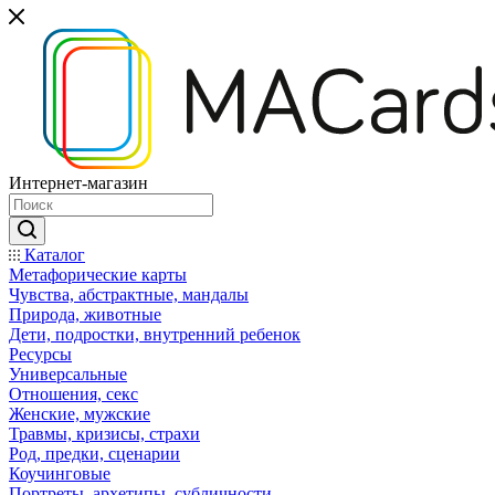
Интернет-магазин
Каталог
Mетафорические карты
Чувства, абстрактные, мандалы
Природа, животные
Дети, подростки, внутренний ребенок
Ресурсы
Универсальные
Отношения, секс
Женские, мужские
Травмы, кризисы, страхи
Род, предки, сценарии
Коучинговые
Портреты, архетипы, субличности