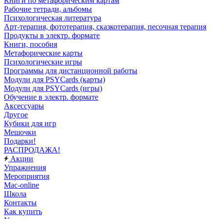
Книги по метафорическим картам
Рабочие тетради, альбомы
Психологическая литература
Арт-терапия, фототерапия, сказкотерапия, песочная терапия
Продукты в электр. формате
Книги, пособия
Метафорические карты
Психологические игры
Программы для дистанционной работы
Модули для PSYCards (карты)
Модули для PSYCards (игры)
Обучение в электр. формате
Аксессуары
Другое
Кубики для игр
Мешочки
Подарки!
РАСПРОДАЖА!
Акции
Упражнения
Мероприятия
Mac-online
Школа
Контакты
Как купить