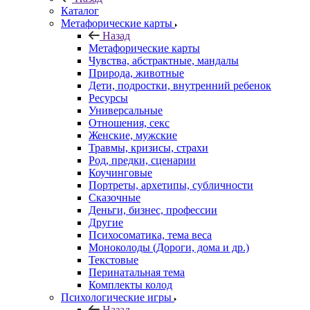
Каталог
Mетафорические карты
Назад
Mетафорические карты
Чувства, абстрактные, мандалы
Природа, животные
Дети, подростки, внутренний ребенок
Ресурсы
Универсальные
Отношения, секс
Женские, мужские
Травмы, кризисы, страхи
Род, предки, сценарии
Коучинговые
Портреты, архетипы, субличности
Сказочные
Деньги, бизнес, профессии
Другие
Психосоматика, тема веса
Моноколоды (Дороги, дома и др.)
Текстовые
Перинатальная тема
Комплекты колод
Психологические игры
Назад