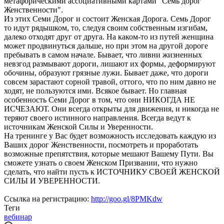
метафорическими ассоциативными картами "Семь дорог
Женственности".
Из этих Семи Дорог и состоит Женская Дорога. Семь Дорог
то идут рядышком, то, следуя своим собственным изгибам,
далеко отходят друг от друга. На каком-то из путей женщина
может продвинуться дальше, но при этом на другой дороге
пребывать в самом начале. Бывает, что ливни жизненных
невзгод размывают дороги, лишают их формы, деформируют
обочины, образуют грязные лужи. Бывает даже, что дороги
совсем зарастают сорной травой, оттого, что по ним давно не
ходят, не пользуются ими. Всякое бывает. Но главная
особенность Семи Дорог в том, что они НИКОГДА НЕ
ИСЧЕЗАЮТ. Они всегда открыты для движения, и никогда не
теряют своего истинного направления. Всегда ведут к
источникам Женской Силы и Уверенности.
На тренинге у Вас будет возможность исследовать каждую из
Ваших дорог Женственности, посмотреть и проработать
возможные препятствия, которые мешают Вашему Пути. Вы
сможете узнать о своем Женском Призвании, что нужно
сделать, что найти пусть к ИСТОЧНИКУ СВОЕЙ ЖЕНСКОЙ
СИЛЫ И УВЕРЕННОСТИ.
Ссылка на регистрацию:
http://goo.gl/8PMKdw
Теги
вебинар