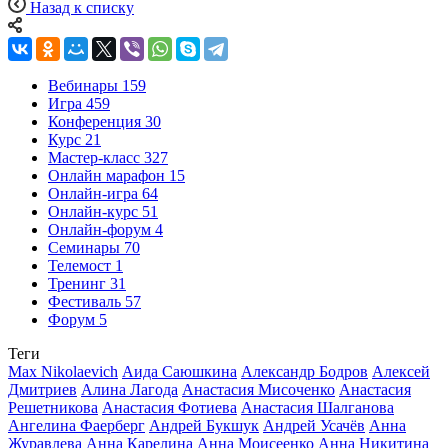
Назад к списку
Вебинары
159
Игра
459
Конференция
30
Курс
21
Мастер-класс
327
Онлайн марафон
15
Онлайн-игра
64
Онлайн-курс
51
Онлайн-форум
4
Семинары
70
Телемост
1
Тренинг
31
Фестиваль
57
Форум
5
Теги
Max Nikolaevich
Аида Саюшкина
Александр Бодров
Алексей
Дмитриев
Алина Лагода
Анастасия Мисоченко
Анастасия
Решетникова
Анастасия Фотиева
Анастасия Шалганова
Ангелина Фаерберг
Андрей Букшук
Андрей Усачёв
Анна
Журавлева
Анна Карелина
Анна Моисеенко
Анна Никитина