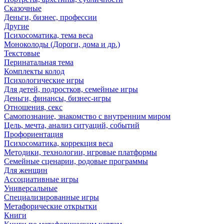
Сказочные
Деньги, бизнес, профессии
Другие
Психосоматика, тема веса
Моноколоды (Дороги, дома и др.)
Текстовые
Перинатальная тема
Комплекты колод
Психологические игры
Для детей, подростков, семейные игры
Деньги, финансы, бизнес-игры
Отношения, секс
Самопознание, знакомство с внутренним миром
Цель, мечта, анализ ситуаций, событий
Профориентация
Психосоматика, коррекция веса
Методики, технологии, игровые платформы
Семейные сценарии, родовые программы
Для женщин
Ассоциативные игры
Универсальные
Специализированные игры
Метафорические открытки
Книги