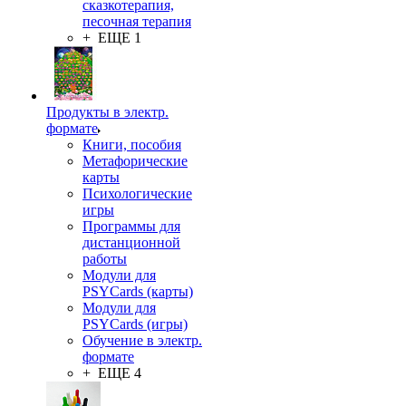
сказкотерапия,
песочная терапия
+ ЕЩЕ 1
Продукты в электр.
формате
Книги, пособия
Метафорические
карты
Психологические
игры
Программы для
дистанционной
работы
Модули для
PSYCards (карты)
Модули для
PSYCards (игры)
Обучение в электр.
формате
+ ЕЩЕ 4