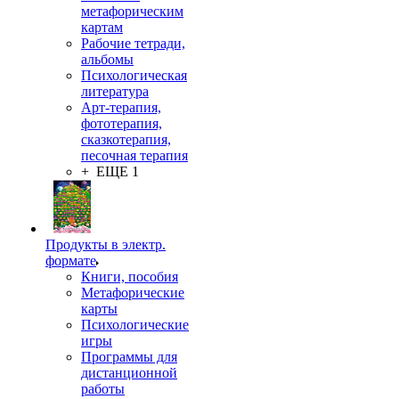
метафорическим
картам
Рабочие тетради,
альбомы
Психологическая
литература
Арт-терапия,
фототерапия,
сказкотерапия,
песочная терапия
+ ЕЩЕ 1
Продукты в электр.
формате
Книги, пособия
Метафорические
карты
Психологические
игры
Программы для
дистанционной
работы