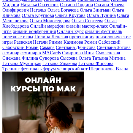
Мидони
Наталья Оксентюк
Оксана Гордина
Оксана Ялаева
Олифирович Наталья
Ольга Богачева
Ольга Зингман
Ольга
Климова
Ольга Круглова
Ольга Крутова
Ольга Лунина
Ольга
Меньшикова
Ольга Милосердова
Ольга Сергеева
Ольга
Хлебодарова
Онлайн марафон
онлайн мастер-класс
Онлайн-
игра
онлайн-конференция
Онлайн-курс
онлайн-фестиваль
полезные игры
Полина Ленская
презентация
психологические
игры
Раевская Натали
Римма Казимова
Роман Сабовский
Сабовский Роман
Самара
Светлана Денисова
Светлана Зотова
семинар
семинар в MACards
Смирнова Инга
Смоленская
Снежана Филина
Суворова
Сысоева Ольга
Татьяна Митина
Татьяна Мужицкая
Татьяна Ушакова
Татьяна Фирсова
Тренинг
фестиваль
форум
чеширский кот
Шерстюкова Влана