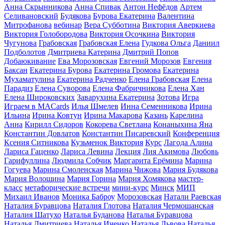
Анна Скрынникова
Анна Спивак
Антон Нефёдов
Артем
Селивановский
Будякова
Бурова Екатерина
Валентина
Митрофанова
вебинар
Вера Субботина
Виктория Аверкиева
Виктория Голобородова
Виктория Осочкина
Виктория
Чугунова
Грабовская
Грабовская Елена
Гудкова Ольга
Даниил
Подболотов
Дмитриева Катерина
Дмитрий Попов
Добаюкивание
Ева Морозовская
Евгений Морозов
Евгения
Баксан
Екатерина Бурова
Екатерина Громова
Екатерина
Мухаматулина
Екатерина Радченко
Елена Грабовская
Елена
Парадиз
Елена Суворова
Елена Фабричникова
Елена Хан
Елена Широковских
Заварухина Екатерина
Зотова
Игра
Играем в MACards
Илья Шмелев
Инна Семенникова
Ирина
Ильина
Ирина Ковтун
Ирина Макарова
Казань
Карелина
Анна
Кирилл Сидоров
Кокорева Светлана
Конаныхина Яна
Константин Довлатов
Константин Писаревский
Конференция
Ксения Ситникова
Кузьменок Виктория
Курс
Лагода Алина
Лариса Гаценко
Лариса Левина
Лекция
Лия Акимова
Любовь
Гарифуллина
Людмила Собчик
Маргарита Ерёмина
Марина
Гогуева
Марина Смоленская
Марина Чижова
Мария Будякова
Мария Волошина
Мария Горина
Мария Хомякова
мастер-
класс
метафорические встречи
мини-курс
Минск
МИП
Михаил Иванов
Моника Баброу
Морозовская
Натали Раевская
Наталия Буравцова
Наталия Глотова
Наталия Чермошанская
Наталия Шатухо
Наталья Буданова
Наталья Буравцова
Наталья Дмитриева
Наталья Иченко
Наталья Львова
Наталья