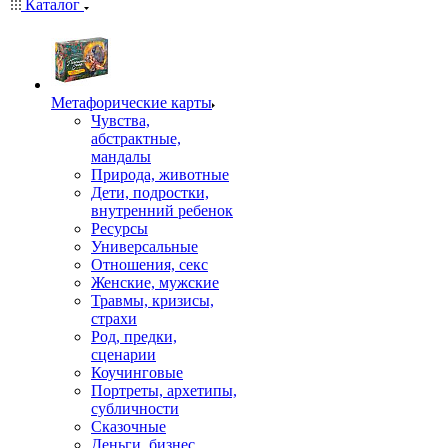
Каталог
Mетафорические карты
Чувства,
абстрактные,
мандалы
Природа, животные
Дети, подростки,
внутренний ребенок
Ресурсы
Универсальные
Отношения, секс
Женские, мужские
Травмы, кризисы,
страхи
Род, предки,
сценарии
Коучинговые
Портреты, архетипы,
субличности
Сказочные
Деньги, бизнес,