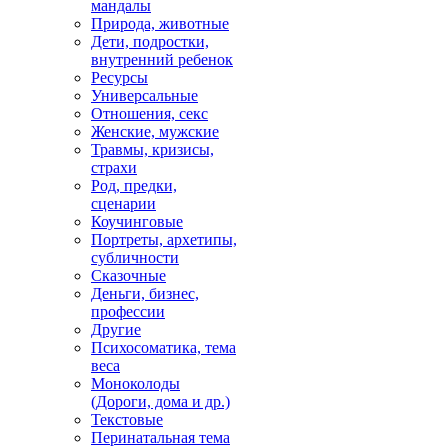
мандалы
Природа, животные
Дети, подростки,
внутренний ребенок
Ресурсы
Универсальные
Отношения, секс
Женские, мужские
Травмы, кризисы,
страхи
Род, предки,
сценарии
Коучинговые
Портреты, архетипы,
субличности
Сказочные
Деньги, бизнес,
профессии
Другие
Психосоматика, тема
веса
Моноколоды
(Дороги, дома и др.)
Текстовые
Перинатальная тема