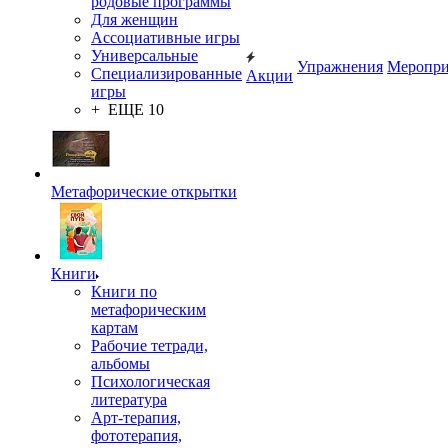
родовые программы
Для женщин
Ассоциативные игры
Универсальные
Упражнения
Меропри
Специализированные
Акции
игры
+ ЕЩЕ 10
Метафорические открытки
Книги
Книги по
метафорическим
картам
Рабочие тетради,
альбомы
Психологическая
литература
Арт-терапия,
фототерапия,