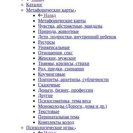
Каталог
Mетафорические карты
Назад
Mетафорические карты
Чувства, абстрактные, мандалы
Природа, животные
Дети, подростки, внутренний ребенок
Ресурсы
Универсальные
Отношения, секс
Женские, мужские
Травмы, кризисы, страхи
Род, предки, сценарии
Коучинговые
Портреты, архетипы, субличности
Сказочные
Деньги, бизнес, профессии
Другие
Психосоматика, тема веса
Моноколоды (Дороги, дома и др.)
Текстовые
Перинатальная тема
Комплекты колод
Психологические игры
Назад