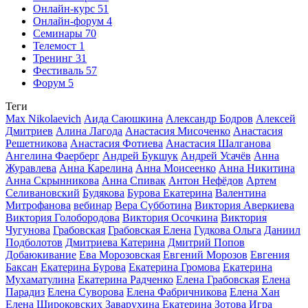
Онлайн-курс
51
Онлайн-форум
4
Семинары
70
Телемост
1
Тренинг
31
Фестиваль
57
Форум
5
Теги
Max Nikolaevich
Аида Саюшкина
Александр Бодров
Алексей
Дмитриев
Алина Лагода
Анастасия Мисоченко
Анастасия
Решетникова
Анастасия Фотиева
Анастасия Шалганова
Ангелина Фаерберг
Андрей Букшук
Андрей Усачёв
Анна
Журавлева
Анна Карелина
Анна Моисеенко
Анна Никитина
Анна Скрынникова
Анна Спивак
Антон Нефёдов
Артем
Селивановский
Будякова
Бурова Екатерина
Валентина
Митрофанова
вебинар
Вера Субботина
Виктория Аверкиева
Виктория Голобородова
Виктория Осочкина
Виктория
Чугунова
Грабовская
Грабовская Елена
Гудкова Ольга
Даниил
Подболотов
Дмитриева Катерина
Дмитрий Попов
Добаюкивание
Ева Морозовская
Евгений Морозов
Евгения
Баксан
Екатерина Бурова
Екатерина Громова
Екатерина
Мухаматулина
Екатерина Радченко
Елена Грабовская
Елена
Парадиз
Елена Суворова
Елена Фабричникова
Елена Хан
Елена Широковских
Заварухина Екатерина
Зотова
Игра