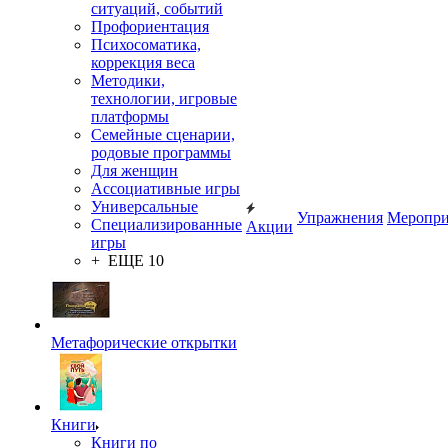
ситуаций, событий
Профориентация
Психосоматика,
коррекция веса
Методики,
технологии, игровые
платформы
Семейные сценарии,
родовые программы
Для женщин
Ассоциативные игры
Универсальные
Упражнения
Меропри
Специализированные
Акции
игры
+ ЕЩЕ 10
Метафорические открытки
Книги
Книги по