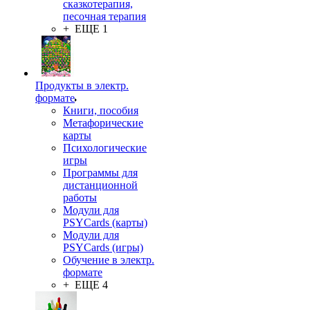
сказкотерапия,
песочная терапия
+ ЕЩЕ 1
Продукты в электр.
формате
Книги, пособия
Метафорические
карты
Психологические
игры
Программы для
дистанционной
работы
Модули для
PSYCards (карты)
Модули для
PSYCards (игры)
Обучение в электр.
формате
+ ЕЩЕ 4