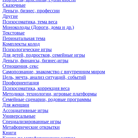
Сказочные
Деньги, бизнес, профессии
Другие
Психосоматика, тема веса
Моноколоды (Дороги, дома и др.)
Текстовые
Перинатальная тема
Комплекты колод
Психологические игры
Для детей, подростков, семейные игры
Деньги, финансы, бизнес-игры
Отношения, секс
Самопознание, знакомство с внутренним миром
Цель, мечта, анализ ситуаций, событий
Профориентация
Психосоматика, коррекция веса
Методики, технологии, игровые платформы
Семейные сценарии, родовые программы
Для женщин
Ассоциативные игры
Универсальные
Специализированные игры
Метафорические открытки
Книги