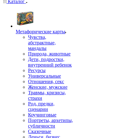
Каталог
Mетафорические карты
Чувства,
абстрактные,
мандалы
Природа, животные
Дети, подростки,
внутренний ребенок
Ресурсы
Универсальные
Отношения, секс
Женские, мужские
Травмы, кризисы,
страхи
Род, предки,
сценарии
Коучинговые
Портреты, архетипы,
субличности
Сказочные
Деньги, бизнес,