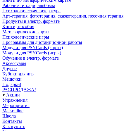
Книги по метафорическим картам
Рабочие тетради, альбомы
Психологическая литература
Арт-терапия, фототерапия, сказкотерапия, песочная терапия
Продукты в электр. формате
Книги, пособия
Метафорические карты
Психологические игры
Программы для дистанционной работы
Модули для PSYCards (карты)
Модули для PSYCards (игры)
Обучение в электр. формате
Аксессуары
Другое
Кубики для игр
Мешочки
Подарки!
РАСПРОДАЖА!
Акции
Упражнения
Мероприятия
Mac-online
Школа
Контакты
Как купить