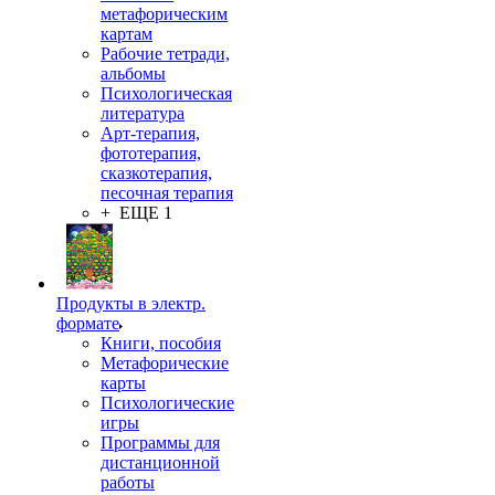
метафорическим
картам
Рабочие тетради,
альбомы
Психологическая
литература
Арт-терапия,
фототерапия,
сказкотерапия,
песочная терапия
+ ЕЩЕ 1
Продукты в электр.
формате
Книги, пособия
Метафорические
карты
Психологические
игры
Программы для
дистанционной
работы