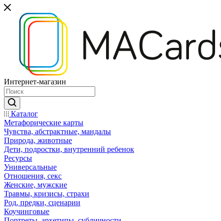
Интернет-магазин
Каталог
Mетафорические карты
Чувства, абстрактные, мандалы
Природа, животные
Дети, подростки, внутренний ребенок
Ресурсы
Универсальные
Отношения, секс
Женские, мужские
Травмы, кризисы, страхи
Род, предки, сценарии
Коучинговые
Портреты, архетипы, субличности