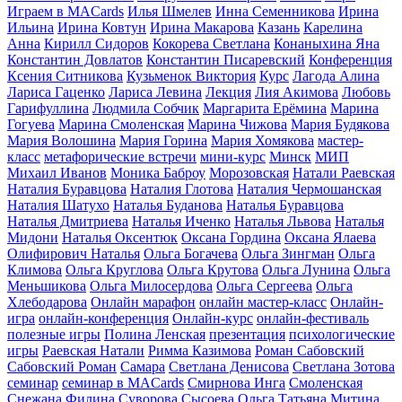
Играем в MACards
Илья Шмелев
Инна Семенникова
Ирина
Ильина
Ирина Ковтун
Ирина Макарова
Казань
Карелина
Анна
Кирилл Сидоров
Кокорева Светлана
Конаныхина Яна
Константин Довлатов
Константин Писаревский
Конференция
Ксения Ситникова
Кузьменок Виктория
Курс
Лагода Алина
Лариса Гаценко
Лариса Левина
Лекция
Лия Акимова
Любовь
Гарифуллина
Людмила Собчик
Маргарита Ерёмина
Марина
Гогуева
Марина Смоленская
Марина Чижова
Мария Будякова
Мария Волошина
Мария Горина
Мария Хомякова
мастер-
класс
метафорические встречи
мини-курс
Минск
МИП
Михаил Иванов
Моника Баброу
Морозовская
Натали Раевская
Наталия Буравцова
Наталия Глотова
Наталия Чермошанская
Наталия Шатухо
Наталья Буданова
Наталья Буравцова
Наталья Дмитриева
Наталья Иченко
Наталья Львова
Наталья
Мидони
Наталья Оксентюк
Оксана Гордина
Оксана Ялаева
Олифирович Наталья
Ольга Богачева
Ольга Зингман
Ольга
Климова
Ольга Круглова
Ольга Крутова
Ольга Лунина
Ольга
Меньшикова
Ольга Милосердова
Ольга Сергеева
Ольга
Хлебодарова
Онлайн марафон
онлайн мастер-класс
Онлайн-
игра
онлайн-конференция
Онлайн-курс
онлайн-фестиваль
полезные игры
Полина Ленская
презентация
психологические
игры
Раевская Натали
Римма Казимова
Роман Сабовский
Сабовский Роман
Самара
Светлана Денисова
Светлана Зотова
семинар
семинар в MACards
Смирнова Инга
Смоленская
Снежана Филина
Суворова
Сысоева Ольга
Татьяна Митина