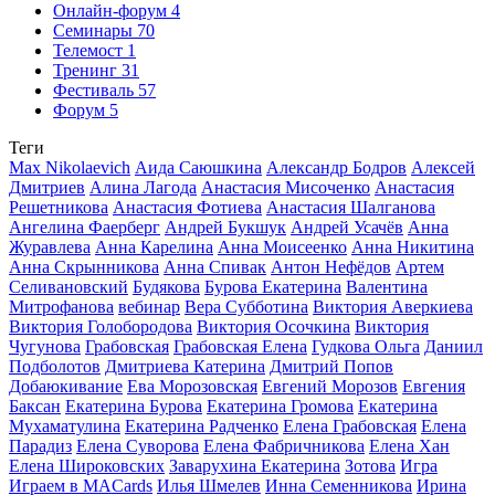
Онлайн-форум
4
Семинары
70
Телемост
1
Тренинг
31
Фестиваль
57
Форум
5
Теги
Max Nikolaevich
Аида Саюшкина
Александр Бодров
Алексей
Дмитриев
Алина Лагода
Анастасия Мисоченко
Анастасия
Решетникова
Анастасия Фотиева
Анастасия Шалганова
Ангелина Фаерберг
Андрей Букшук
Андрей Усачёв
Анна
Журавлева
Анна Карелина
Анна Моисеенко
Анна Никитина
Анна Скрынникова
Анна Спивак
Антон Нефёдов
Артем
Селивановский
Будякова
Бурова Екатерина
Валентина
Митрофанова
вебинар
Вера Субботина
Виктория Аверкиева
Виктория Голобородова
Виктория Осочкина
Виктория
Чугунова
Грабовская
Грабовская Елена
Гудкова Ольга
Даниил
Подболотов
Дмитриева Катерина
Дмитрий Попов
Добаюкивание
Ева Морозовская
Евгений Морозов
Евгения
Баксан
Екатерина Бурова
Екатерина Громова
Екатерина
Мухаматулина
Екатерина Радченко
Елена Грабовская
Елена
Парадиз
Елена Суворова
Елена Фабричникова
Елена Хан
Елена Широковских
Заварухина Екатерина
Зотова
Игра
Играем в MACards
Илья Шмелев
Инна Семенникова
Ирина