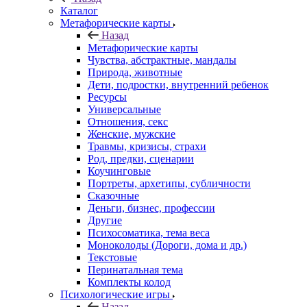
Каталог
Mетафорические карты
Назад
Mетафорические карты
Чувства, абстрактные, мандалы
Природа, животные
Дети, подростки, внутренний ребенок
Ресурсы
Универсальные
Отношения, секс
Женские, мужские
Травмы, кризисы, страхи
Род, предки, сценарии
Коучинговые
Портреты, архетипы, субличности
Сказочные
Деньги, бизнес, профессии
Другие
Психосоматика, тема веса
Моноколоды (Дороги, дома и др.)
Текстовые
Перинатальная тема
Комплекты колод
Психологические игры
Назад