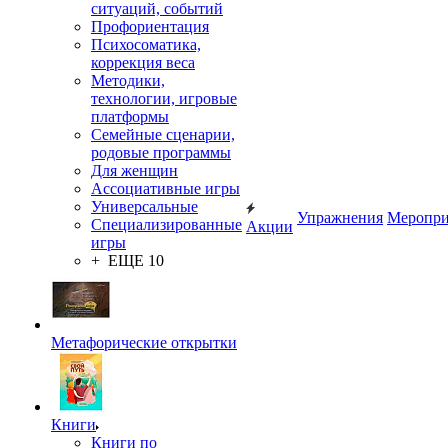
ситуаций, событий
Профориентация
Психосоматика,
коррекция веса
Методики,
технологии, игровые
платформы
Семейные сценарии,
родовые программы
Для женщин
Ассоциативные игры
Универсальные
Упражнения
Меропри
Специализированные
Акции
игры
+ ЕЩЕ 10
Метафорические открытки
Книги
Книги по