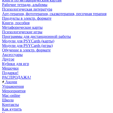
Книги по метафорическим картам
Рабочие тетради, альбомы
Психологическая литература
Арт-терапия, фототерапия, сказкотерапия, песочная терапия
Продукты в электр. формате
Книги, пособия
Метафорические карты
Психологические игры
Программы для дистанционной работы
Модули для PSYCards (карты)
Модули для PSYCards (игры)
Обучение в электр. формате
Аксессуары
Другое
Кубики для игр
Мешочки
Подарки!
РАСПРОДАЖА!
Акции
Упражнения
Мероприятия
Mac-online
Школа
Контакты
Как купить