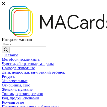
Интернет-магазин
Каталог
Mетафорические карты
Чувства, абстрактные, мандалы
Природа, животные
Дети, подростки, внутренний ребенок
Ресурсы
Универсальные
Отношения, секс
Женские, мужские
Травмы, кризисы, страхи
Род, предки, сценарии
Коучинговые
Портреты, архетипы, субличности