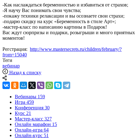
-Как наслаждаться беременностью и избавиться от страхов;
-Я научу Вас понимать свои чувства;
-покажу техники релаксации и вы осознаете свои страхи;
-подарю скидку на курс «Беременность в стиле Арт»;
-мастер-класс по написанию картины в Подарок!
Вас ждут сюрпризы и подарки, розыгрыши и много приятных
моментов!
Регстрация:
http://www.mastersecrets.ru/children/february/?
from=15040
Теги
вебинар
Назад к списку
Вебинары
159
Игра
459
Конференция
30
Курс
21
Мастер-класс
327
Онлайн марафон
15
Онлайн-игра
64
Онлайн-курс
51