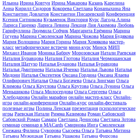
Ильина
Ирина Ковтун
Ирина Макарова
Казань
Карелина
Анна
Кирилл Сидоров
Кокорева Светлана
Конаныхина Яна
Константин Довлатов
Константин Писаревский
Конференция
Ксения Ситникова
Кузьменок Виктория
Курс
Лагода Алина
Лариса Гаценко
Лариса Левина
Лекция
Лия Акимова
Любовь
Гарифуллина
Людмила Собчик
Маргарита Ерёмина
Марина
Гогуева
Марина Смоленская
Марина Чижова
Мария Будякова
Мария Волошина
Мария Горина
Мария Хомякова
мастер-
класс
метафорические встречи
мини-курс
Минск
МИП
Михаил Иванов
Моника Баброу
Морозовская
Натали Раевская
Наталия Буравцова
Наталия Глотова
Наталия Чермошанская
Наталия Шатухо
Наталья Буданова
Наталья Буравцова
Наталья Дмитриева
Наталья Иченко
Наталья Львова
Наталья
Мидони
Наталья Оксентюк
Оксана Гордина
Оксана Ялаева
Олифирович Наталья
Ольга Богачева
Ольга Зингман
Ольга
Климова
Ольга Круглова
Ольга Крутова
Ольга Лунина
Ольга
Меньшикова
Ольга Милосердова
Ольга Сергеева
Ольга
Хлебодарова
Онлайн марафон
онлайн мастер-класс
Онлайн-
игра
онлайн-конференция
Онлайн-курс
онлайн-фестиваль
полезные игры
Полина Ленская
презентация
психологические
игры
Раевская Натали
Римма Казимова
Роман Сабовский
Сабовский Роман
Самара
Светлана Денисова
Светлана Зотова
семинар
семинар в MACards
Смирнова Инга
Смоленская
Снежана Филина
Суворова
Сысоева Ольга
Татьяна Митина
Татьяна Мужицкая
Татьяна Ушакова
Татьяна Фирсова