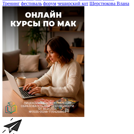
Тренинг
фестиваль
форум
чеширский кот
Шерстюкова Влана