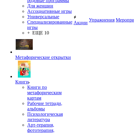
родовые программы
Для женщин
Ассоциативные игры
Универсальные
Упражнения
Меропри
Специализированные
Акции
игры
+ ЕЩЕ 10
Метафорические открытки
Книги
Книги по
метафорическим
картам
Рабочие тетради,
альбомы
Психологическая
литература
Арт-терапия,
фототерапия,