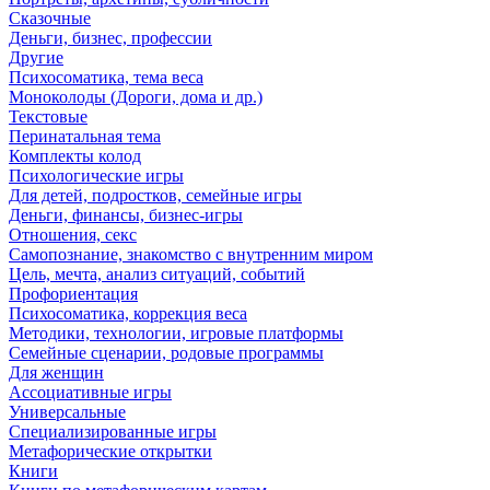
Сказочные
Деньги, бизнес, профессии
Другие
Психосоматика, тема веса
Моноколоды (Дороги, дома и др.)
Текстовые
Перинатальная тема
Комплекты колод
Психологические игры
Для детей, подростков, семейные игры
Деньги, финансы, бизнес-игры
Отношения, секс
Самопознание, знакомство с внутренним миром
Цель, мечта, анализ ситуаций, событий
Профориентация
Психосоматика, коррекция веса
Методики, технологии, игровые платформы
Семейные сценарии, родовые программы
Для женщин
Ассоциативные игры
Универсальные
Специализированные игры
Метафорические открытки
Книги