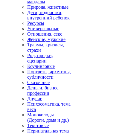
мандалы
Природа, животные
Дети, подростки,
внутренний ребенок
Ресурсы
Универсальные
Отношения, секс
Женские, мужские
Травмы, кризисы,
страхи
Род, предки,
сценарии
Коучинговые
Портреты, архетипы,
субличности
Сказочные
Деньги, бизнес,
профессии
Другие
Психосоматика, тема
веса
Моноколоды
(Дороги, дома и др.)
Текстовые
Перинатальная тема