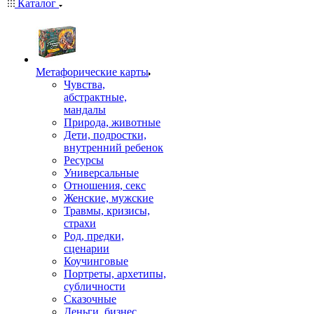
Каталог
Mетафорические карты
Чувства,
абстрактные,
мандалы
Природа, животные
Дети, подростки,
внутренний ребенок
Ресурсы
Универсальные
Отношения, секс
Женские, мужские
Травмы, кризисы,
страхи
Род, предки,
сценарии
Коучинговые
Портреты, архетипы,
субличности
Сказочные
Деньги, бизнес,