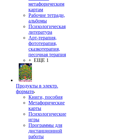
метафорическим
картам
Рабочие тетради,
альбомы
Психологическая
литература
Арт-терапия,
фототерапия,
сказкотерапия,
песочная терапия
+ ЕЩЕ 1
Продукты в электр.
формате
Книги, пособия
Метафорические
карты
Психологические
игры
Программы для
дистанционной
работы