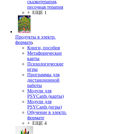
сказкотерапия,
песочная терапия
+ ЕЩЕ 1
Продукты в электр.
формате
Книги, пособия
Метафорические
карты
Психологические
игры
Программы для
дистанционной
работы
Модули для
PSYCards (карты)
Модули для
PSYCards (игры)
Обучение в электр.
формате
+ ЕЩЕ 4