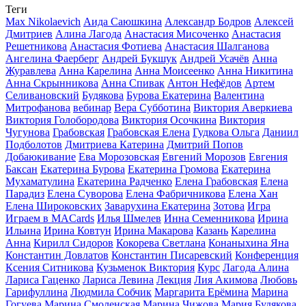
Теги
Max Nikolaevich
Аида Саюшкина
Александр Бодров
Алексей
Дмитриев
Алина Лагода
Анастасия Мисоченко
Анастасия
Решетникова
Анастасия Фотиева
Анастасия Шалганова
Ангелина Фаерберг
Андрей Букшук
Андрей Усачёв
Анна
Журавлева
Анна Карелина
Анна Моисеенко
Анна Никитина
Анна Скрынникова
Анна Спивак
Антон Нефёдов
Артем
Селивановский
Будякова
Бурова Екатерина
Валентина
Митрофанова
вебинар
Вера Субботина
Виктория Аверкиева
Виктория Голобородова
Виктория Осочкина
Виктория
Чугунова
Грабовская
Грабовская Елена
Гудкова Ольга
Даниил
Подболотов
Дмитриева Катерина
Дмитрий Попов
Добаюкивание
Ева Морозовская
Евгений Морозов
Евгения
Баксан
Екатерина Бурова
Екатерина Громова
Екатерина
Мухаматулина
Екатерина Радченко
Елена Грабовская
Елена
Парадиз
Елена Суворова
Елена Фабричникова
Елена Хан
Елена Широковских
Заварухина Екатерина
Зотова
Игра
Играем в MACards
Илья Шмелев
Инна Семенникова
Ирина
Ильина
Ирина Ковтун
Ирина Макарова
Казань
Карелина
Анна
Кирилл Сидоров
Кокорева Светлана
Конаныхина Яна
Константин Довлатов
Константин Писаревский
Конференция
Ксения Ситникова
Кузьменок Виктория
Курс
Лагода Алина
Лариса Гаценко
Лариса Левина
Лекция
Лия Акимова
Любовь
Гарифуллина
Людмила Собчик
Маргарита Ерёмина
Марина
Гогуева
Марина Смоленская
Марина Чижова
Мария Будякова