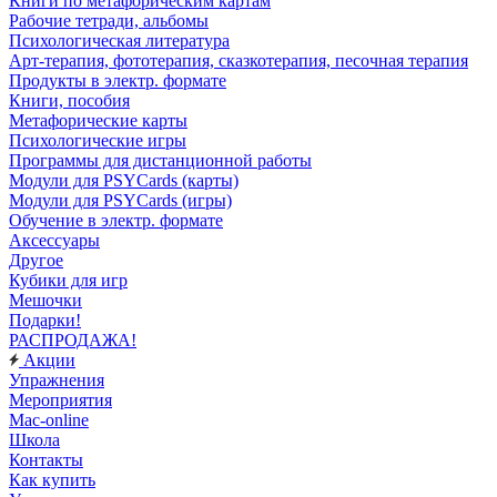
Книги по метафорическим картам
Рабочие тетради, альбомы
Психологическая литература
Арт-терапия, фототерапия, сказкотерапия, песочная терапия
Продукты в электр. формате
Книги, пособия
Метафорические карты
Психологические игры
Программы для дистанционной работы
Модули для PSYCards (карты)
Модули для PSYCards (игры)
Обучение в электр. формате
Аксессуары
Другое
Кубики для игр
Мешочки
Подарки!
РАСПРОДАЖА!
Акции
Упражнения
Мероприятия
Mac-online
Школа
Контакты
Как купить