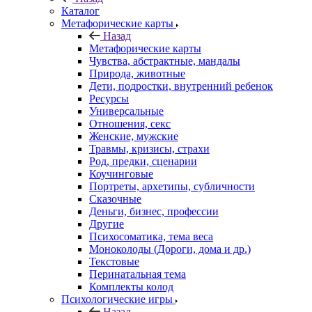
Каталог
Mетафорические карты
Назад
Mетафорические карты
Чувства, абстрактные, мандалы
Природа, животные
Дети, подростки, внутренний ребенок
Ресурсы
Универсальные
Отношения, секс
Женские, мужские
Травмы, кризисы, страхи
Род, предки, сценарии
Коучинговые
Портреты, архетипы, субличности
Сказочные
Деньги, бизнес, профессии
Другие
Психосоматика, тема веса
Моноколоды (Дороги, дома и др.)
Текстовые
Перинатальная тема
Комплекты колод
Психологические игры
Назад