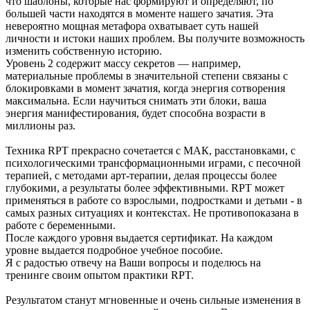
что шаблоны, которые нас формируют и определяют, по
большей части находятся в моменте нашего зачатия. Эта
невероятно мощная метафора охватывает суть нашей
личности и истоки наших проблем. Вы получите возможность
изменить собственную историю.
Уровень 2 содержит массу секретов — например,
материальные проблемы в значительной степени связаны с
блокировками в момент зачатия, когда энергия сотворения
максимальна. Если научиться снимать эти блоки, ваша
энергия манифестирования, будет способна возрасти в
миллионы раз.
Техника RPT прекрасно сочетается с МАК, расстановками, с
психологическими трансформационными играми, с песочной
терапией, с методами арт-терапии, делая процессы более
глубокими, а результаты более эффективными. RPT может
применяться в работе со взрослыми, подростками и детьми - в
самых разных ситуациях и контекстах. Не противопоказана в
работе с беременными.
После каждого уровня выдается сертификат. На каждом
уровне выдается подробное учебное пособие.
Я с радостью отвечу на Ваши вопросы и поделюсь на
тренинге своим опытом практики RPT.
Результатом станут мгновенные и очень сильные изменения в