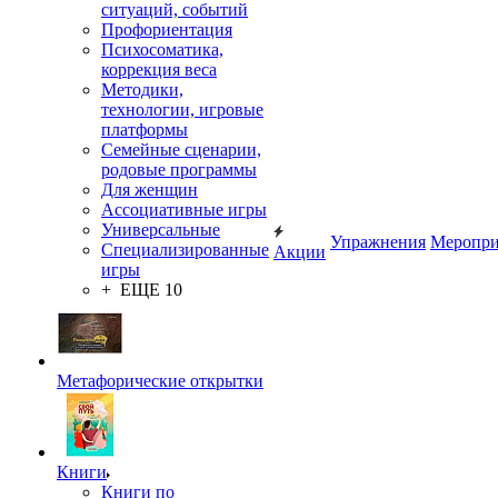
ситуаций, событий
Профориентация
Психосоматика,
коррекция веса
Методики,
технологии, игровые
платформы
Семейные сценарии,
родовые программы
Для женщин
Ассоциативные игры
Универсальные
Упражнения
Меропри
Специализированные
Акции
игры
+ ЕЩЕ 10
Метафорические открытки
Книги
Книги по