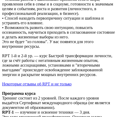
проявления себя в семье и в социуме, готовности к значимым
целям и событиям, роста и развития (личностного, в
профессиональной реализации, в бизнесе).
• Способ находить первопричину ситуации и шаблона и
устранять его влияние.
• Возможность развить свою интуицию, повысить
осознанность, научиться приходить в согласованное состояние
и делать жизненные выборы из него.
Это не будет "из головы". У вас появятся для этого
внутренние ресурсы.
RPT 1-й и 2-й ур. — курс Быстрой трансформации личности,
где за счёт работы с негативным жизненным опытом,
ложными ассоциациями, установками и "вторичными
выгодами" происходит освобождение заблокированной
энергии и раскрытие мощных внутренних ресурсов.
Некоторые отзывы об RPT и не только
Программа курса
Тренинг состоит из 2 уровней. После каждого уровня
выдаётся Сертификат международного образца (не является
документом об образовании).
RPT-1
— изучение и освоение техники — 3 дня.
Это курс мгновенной трансформации. Основная задача —