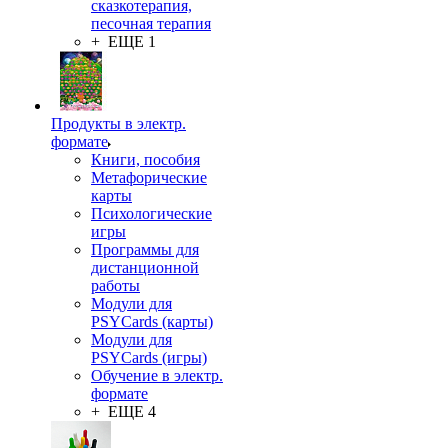
сказкотерапия,
песочная терапия
+ ЕЩЕ 1
Продукты в электр.
формате
Книги, пособия
Метафорические
карты
Психологические
игры
Программы для
дистанционной
работы
Модули для
PSYCards (карты)
Модули для
PSYCards (игры)
Обучение в электр.
формате
+ ЕЩЕ 4