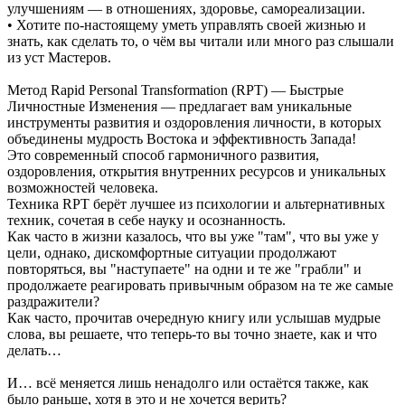
улучшениям — в отношениях, здоровье, самореализации.
• Хотите по-настоящему уметь управлять своей жизнью и
знать, как сделать то, о чём вы читали или много раз слышали
из уст Мастеров.
Метод Rapid Personal Transformation (RPT) — Быстрые
Личностные Изменения — предлагает вам уникальные
инструменты развития и оздоровления личности, в которых
объединены мудрость Востока и эффективность Запада!
Это современный способ гармоничного развития,
оздоровления, открытия внутренних ресурсов и уникальных
возможностей человека.
Техника RPT берёт лучшее из психологии и альтернативных
техник, сочетая в себе науку и осознанность.
Как часто в жизни казалось, что вы уже "там", что вы уже у
цели, однако, дискомфортные ситуации продолжают
повторяться, вы "наступаете" на одни и те же "грабли" и
продолжаете реагировать привычным образом на те же самые
раздражители?
Как часто, прочитав очередную книгу или услышав мудрые
слова, вы решаете, что теперь-то вы точно знаете, как и что
делать…
И… всё меняется лишь ненадолго или остаётся также, как
было раньше, хотя в это и не хочется верить?