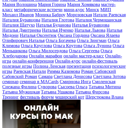
Мария Волошина
Мария Горина
Мария Хомякова
мастер-
класс
метафорические встречи
мини-курс
Минск
МИП
Михаил Иванов
Моника Баброу
Морозовская
Натали Раевская
Наталия Буравцова
Наталия Глотова
Наталия Чермошанская
Наталия Шатухо
Наталья Буданова
Наталья Буравцова
Наталья Дмитриева
Наталья Иченко
Наталья Львова
Наталья
Мидони
Наталья Оксентюк
Оксана Гордина
Оксана Ялаева
Олифирович Наталья
Ольга Богачева
Ольга Зингман
Ольга
Климова
Ольга Круглова
Ольга Крутова
Ольга Лунина
Ольга
Меньшикова
Ольга Милосердова
Ольга Сергеева
Ольга
Хлебодарова
Онлайн марафон
онлайн мастер-класс
Онлайн-
игра
онлайн-конференция
Онлайн-курс
онлайн-фестиваль
полезные игры
Полина Ленская
презентация
психологические
игры
Раевская Натали
Римма Казимова
Роман Сабовский
Сабовский Роман
Самара
Светлана Денисова
Светлана Зотова
семинар
семинар в MACards
Смирнова Инга
Смоленская
Снежана Филина
Суворова
Сысоева Ольга
Татьяна Митина
Татьяна Мужицкая
Татьяна Ушакова
Татьяна Фирсова
Тренинг
фестиваль
форум
чеширский кот
Шерстюкова Влана