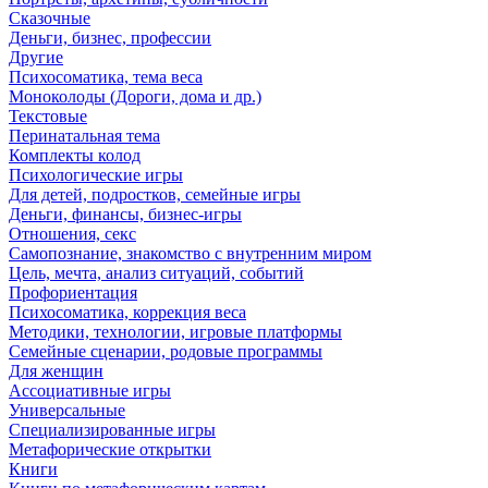
Сказочные
Деньги, бизнес, профессии
Другие
Психосоматика, тема веса
Моноколоды (Дороги, дома и др.)
Текстовые
Перинатальная тема
Комплекты колод
Психологические игры
Для детей, подростков, семейные игры
Деньги, финансы, бизнес-игры
Отношения, секс
Самопознание, знакомство с внутренним миром
Цель, мечта, анализ ситуаций, событий
Профориентация
Психосоматика, коррекция веса
Методики, технологии, игровые платформы
Семейные сценарии, родовые программы
Для женщин
Ассоциативные игры
Универсальные
Специализированные игры
Метафорические открытки
Книги