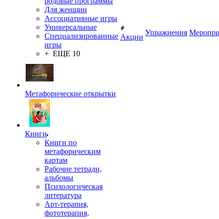
родовые программы
Для женщин
Ассоциативные игры
Универсальные
Упражнения
Меропри
Специализированные
Акции
игры
+ ЕЩЕ 10
Метафорические открытки
Книги
Книги по
метафорическим
картам
Рабочие тетради,
альбомы
Психологическая
литература
Арт-терапия,
фототерапия,