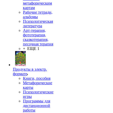
метафорическим
картам
Рабочие тетради,
альбомы
Психологическая
литература
Арт-терапия,
фототерапия,
сказкотерапия,
песочная терапия
+ ЕЩЕ 1
Продукты в электр.
формате
Книги, пособия
Метафорические
карты
Психологические
игры
Программы для
дистанционной
работы