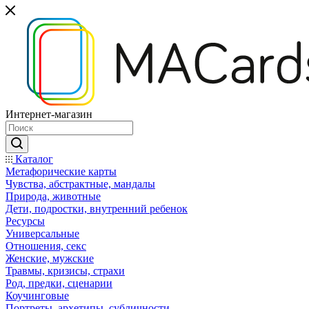
Интернет-магазин
Каталог
Mетафорические карты
Чувства, абстрактные, мандалы
Природа, животные
Дети, подростки, внутренний ребенок
Ресурсы
Универсальные
Отношения, секс
Женские, мужские
Травмы, кризисы, страхи
Род, предки, сценарии
Коучинговые
Портреты, архетипы, субличности