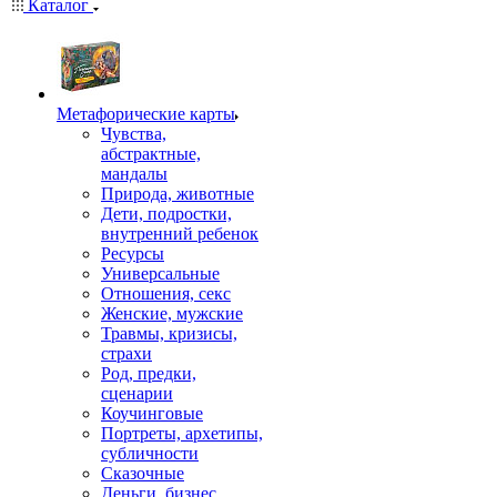
Каталог
Mетафорические карты
Чувства,
абстрактные,
мандалы
Природа, животные
Дети, подростки,
внутренний ребенок
Ресурсы
Универсальные
Отношения, секс
Женские, мужские
Травмы, кризисы,
страхи
Род, предки,
сценарии
Коучинговые
Портреты, архетипы,
субличности
Сказочные
Деньги, бизнес,