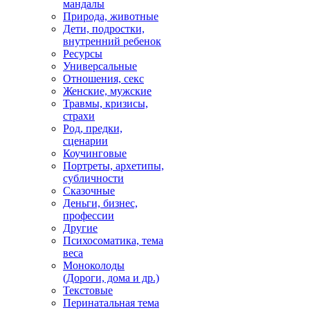
мандалы
Природа, животные
Дети, подростки,
внутренний ребенок
Ресурсы
Универсальные
Отношения, секс
Женские, мужские
Травмы, кризисы,
страхи
Род, предки,
сценарии
Коучинговые
Портреты, архетипы,
субличности
Сказочные
Деньги, бизнес,
профессии
Другие
Психосоматика, тема
веса
Моноколоды
(Дороги, дома и др.)
Текстовые
Перинатальная тема