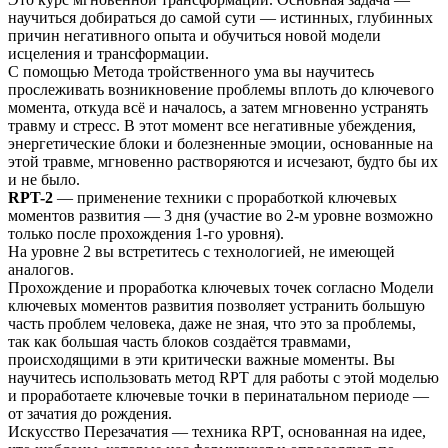
научиться добираться до самой сути — истинных, глубинных
причин негативного опыта и обучиться новой модели
исцеления и трансформации.
С помощью Метода тройственного ума вы научитесь
прослеживать возникновение проблемы вплоть до ключевого
момента, откуда всё и началось, а затем мгновенно устранять
травму и стресс. В этот момент все негативные убеждения,
энергетические блоки и болезненные эмоции, основанные на
этой травме, мгновенно растворяются и исчезают, будто бы их
и не было.
RPT-2
— применение техники с проработкой ключевых
моментов развития — 3 дня (участие во 2-м уровне возможно
только после прохождения 1-го уровня).
На уровне 2 вы встретитесь с технологией, не имеющей
аналогов.
Прохождение и проработка ключевых точек согласно Модели
ключевых моментов развития позволяет устранить большую
часть проблем человека, даже не зная, что это за проблемы,
так как большая часть блоков создаётся травмами,
происходящими в эти критически важные моменты. Вы
научитесь использовать метод RPT для работы с этой моделью
и проработаете ключевые точки в перинатальном периоде —
от зачатия до рождения.
Искусство Перезачатия — техника RPT, основанная на идее,