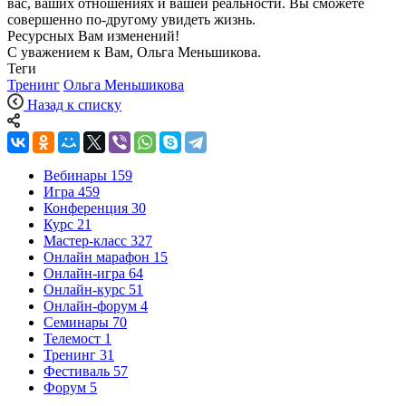
вас, ваших отношениях и вашей реальности. Вы сможете
совершенно по-другому увидеть жизнь.
Ресурсных Вам изменений!
С уважением к Вам, Ольга Меньшикова.
Теги
Тренинг
Ольга Меньшикова
Назад к списку
Вебинары
159
Игра
459
Конференция
30
Курс
21
Мастер-класс
327
Онлайн марафон
15
Онлайн-игра
64
Онлайн-курс
51
Онлайн-форум
4
Семинары
70
Телемост
1
Тренинг
31
Фестиваль
57
Форум
5