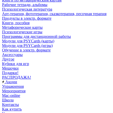
Книги по метафорическим картам
Рабочие тетради, альбомы
Психологическая литература
Арт-терапия, фототерапия, сказкотерапия, песочная терапия
Продукты в электр. формате
Книги, пособия
Метафорические карты
Психологические игры
Программы для дистанционной работы
Модули для PSYCards (карты)
Модули для PSYCards (игры)
Обучение в электр. формате
Аксессуары
Другое
Кубики для игр
Мешочки
Подарки!
РАСПРОДАЖА!
Акции
Упражнения
Мероприятия
Mac-online
Школа
Контакты
Как купить