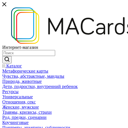
Интернет-магазин
Каталог
Mетафорические карты
Чувства, абстрактные, мандалы
Природа, животные
Дети, подростки, внутренний ребенок
Ресурсы
Универсальные
Отношения, секс
Женские, мужские
Травмы, кризисы, страхи
Род, предки, сценарии
Коучинговые
Портреты, архетипы, субличности