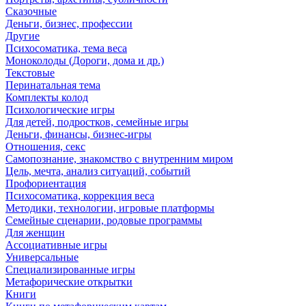
Сказочные
Деньги, бизнес, профессии
Другие
Психосоматика, тема веса
Моноколоды (Дороги, дома и др.)
Текстовые
Перинатальная тема
Комплекты колод
Психологические игры
Для детей, подростков, семейные игры
Деньги, финансы, бизнес-игры
Отношения, секс
Самопознание, знакомство с внутренним миром
Цель, мечта, анализ ситуаций, событий
Профориентация
Психосоматика, коррекция веса
Методики, технологии, игровые платформы
Семейные сценарии, родовые программы
Для женщин
Ассоциативные игры
Универсальные
Специализированные игры
Метафорические открытки
Книги