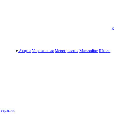
К
Акции
Упражнения
Мероприятия
Mac-online
Школа
 терапия