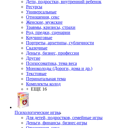
Дети, подростки, внутренний ребенок
Ресурсы
Универсальные
Отношения, секс
Женские, мужские
Травмы, кризисы, страхи
Род, предки, сценарии
Коучинговые
Портреты, архетипы, субличности
Сказочные
Деньги, бизнес, профессии
Другие
Психосоматика, тема веса
Моноколоды (Дороги, дома и др.)
Текстовые
Перинатальная тема
Комплекты колод
+ ЕЩЕ 16
Психологические игры
Для детей, подростков, семейные игры
Деньги, финансы, бизнес-игры
Отношения, секс