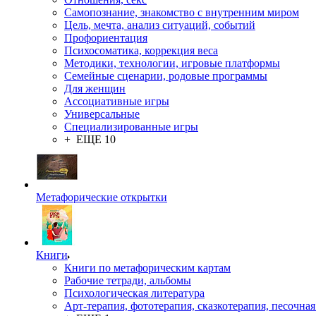
Самопознание, знакомство с внутренним миром
Цель, мечта, анализ ситуаций, событий
Профориентация
Психосоматика, коррекция веса
Методики, технологии, игровые платформы
Семейные сценарии, родовые программы
Для женщин
Ассоциативные игры
Универсальные
Специализированные игры
+ ЕЩЕ 10
Метафорические открытки
Книги
Книги по метафорическим картам
Рабочие тетради, альбомы
Психологическая литература
Арт-терапия, фототерапия, сказкотерапия, песочная