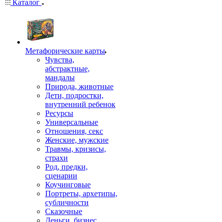
Каталог
Mетафорические карты
Чувства,
абстрактные,
мандалы
Природа, животные
Дети, подростки,
внутренний ребенок
Ресурсы
Универсальные
Отношения, секс
Женские, мужские
Травмы, кризисы,
страхи
Род, предки,
сценарии
Коучинговые
Портреты, архетипы,
субличности
Сказочные
Деньги, бизнес,