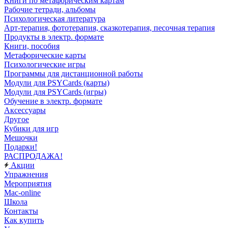
Книги по метафорическим картам
Рабочие тетради, альбомы
Психологическая литература
Арт-терапия, фототерапия, сказкотерапия, песочная терапия
Продукты в электр. формате
Книги, пособия
Метафорические карты
Психологические игры
Программы для дистанционной работы
Модули для PSYCards (карты)
Модули для PSYCards (игры)
Обучение в электр. формате
Аксессуары
Другое
Кубики для игр
Мешочки
Подарки!
РАСПРОДАЖА!
Акции
Упражнения
Мероприятия
Mac-online
Школа
Контакты
Как купить