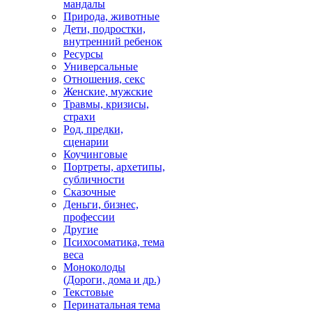
мандалы
Природа, животные
Дети, подростки,
внутренний ребенок
Ресурсы
Универсальные
Отношения, секс
Женские, мужские
Травмы, кризисы,
страхи
Род, предки,
сценарии
Коучинговые
Портреты, архетипы,
субличности
Сказочные
Деньги, бизнес,
профессии
Другие
Психосоматика, тема
веса
Моноколоды
(Дороги, дома и др.)
Текстовые
Перинатальная тема