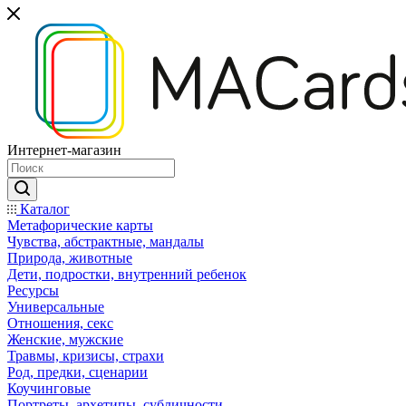
Интернет-магазин
Каталог
Mетафорические карты
Чувства, абстрактные, мандалы
Природа, животные
Дети, подростки, внутренний ребенок
Ресурсы
Универсальные
Отношения, секс
Женские, мужские
Травмы, кризисы, страхи
Род, предки, сценарии
Коучинговые
Портреты, архетипы, субличности