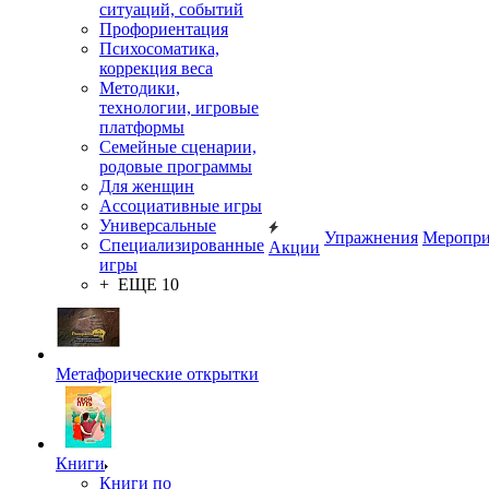
ситуаций, событий
Профориентация
Психосоматика,
коррекция веса
Методики,
технологии, игровые
платформы
Семейные сценарии,
родовые программы
Для женщин
Ассоциативные игры
Универсальные
Упражнения
Меропри
Специализированные
Акции
игры
+ ЕЩЕ 10
Метафорические открытки
Книги
Книги по