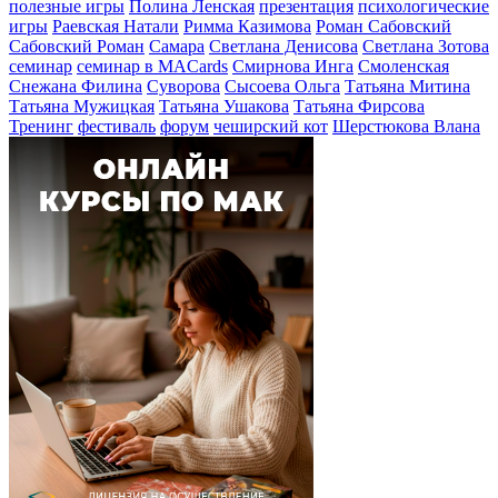
полезные игры
Полина Ленская
презентация
психологические
игры
Раевская Натали
Римма Казимова
Роман Сабовский
Сабовский Роман
Самара
Светлана Денисова
Светлана Зотова
семинар
семинар в MACards
Смирнова Инга
Смоленская
Снежана Филина
Суворова
Сысоева Ольга
Татьяна Митина
Татьяна Мужицкая
Татьяна Ушакова
Татьяна Фирсова
Тренинг
фестиваль
форум
чеширский кот
Шерстюкова Влана