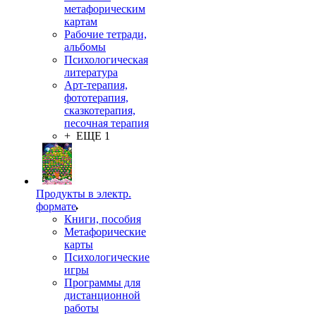
метафорическим
картам
Рабочие тетради,
альбомы
Психологическая
литература
Арт-терапия,
фототерапия,
сказкотерапия,
песочная терапия
+ ЕЩЕ 1
Продукты в электр.
формате
Книги, пособия
Метафорические
карты
Психологические
игры
Программы для
дистанционной
работы