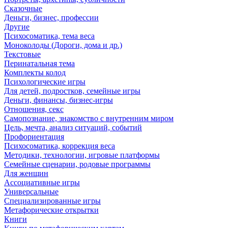
Сказочные
Деньги, бизнес, профессии
Другие
Психосоматика, тема веса
Моноколоды (Дороги, дома и др.)
Текстовые
Перинатальная тема
Комплекты колод
Психологические игры
Для детей, подростков, семейные игры
Деньги, финансы, бизнес-игры
Отношения, секс
Самопознание, знакомство с внутренним миром
Цель, мечта, анализ ситуаций, событий
Профориентация
Психосоматика, коррекция веса
Методики, технологии, игровые платформы
Семейные сценарии, родовые программы
Для женщин
Ассоциативные игры
Универсальные
Специализированные игры
Метафорические открытки
Книги