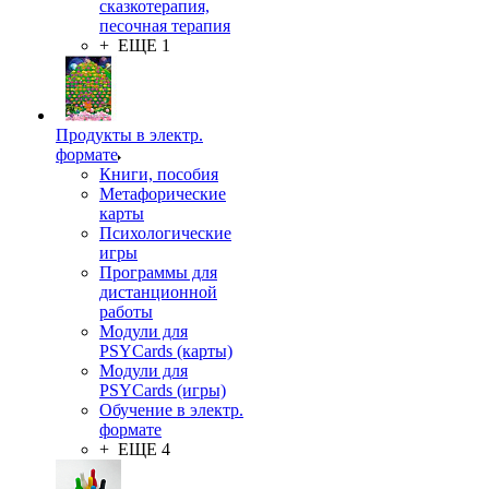
сказкотерапия,
песочная терапия
+ ЕЩЕ 1
Продукты в электр.
формате
Книги, пособия
Метафорические
карты
Психологические
игры
Программы для
дистанционной
работы
Модули для
PSYCards (карты)
Модули для
PSYCards (игры)
Обучение в электр.
формате
+ ЕЩЕ 4