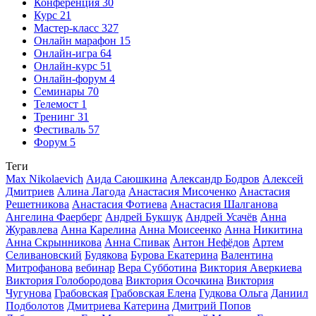
Конференция
30
Курс
21
Мастер-класс
327
Онлайн марафон
15
Онлайн-игра
64
Онлайн-курс
51
Онлайн-форум
4
Семинары
70
Телемост
1
Тренинг
31
Фестиваль
57
Форум
5
Теги
Max Nikolaevich
Аида Саюшкина
Александр Бодров
Алексей
Дмитриев
Алина Лагода
Анастасия Мисоченко
Анастасия
Решетникова
Анастасия Фотиева
Анастасия Шалганова
Ангелина Фаерберг
Андрей Букшук
Андрей Усачёв
Анна
Журавлева
Анна Карелина
Анна Моисеенко
Анна Никитина
Анна Скрынникова
Анна Спивак
Антон Нефёдов
Артем
Селивановский
Будякова
Бурова Екатерина
Валентина
Митрофанова
вебинар
Вера Субботина
Виктория Аверкиева
Виктория Голобородова
Виктория Осочкина
Виктория
Чугунова
Грабовская
Грабовская Елена
Гудкова Ольга
Даниил
Подболотов
Дмитриева Катерина
Дмитрий Попов