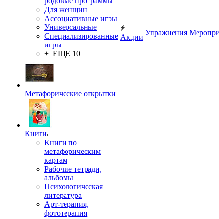
родовые программы
Для женщин
Ассоциативные игры
Универсальные
Упражнения
Меропри
Специализированные
Акции
игры
+ ЕЩЕ 10
Метафорические открытки
Книги
Книги по
метафорическим
картам
Рабочие тетради,
альбомы
Психологическая
литература
Арт-терапия,
фототерапия,