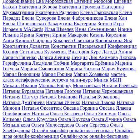
Добаюкивание
Ева Морозовская
Евгений Морозов
Евгения
Баксан
Екатерина Бурова
Екатерина Громова
Екатерина
Мухаматулина
Екатерина Радченко
Елена Грабовская
Елена
Парадиз
Елена Суворова
Елена Фабричникова
Елена Хан
Елена Широковских
Заварухина Екатерина
Зотова
Игра
Играем в MACards
Илья Шмелев
Инна Семенникова
Ирина
Ильина
Ирина Ковтун
Ирина Макарова
Казань
Карелина
Анна
Кирилл Сидоров
Кокорева Светлана
Конаныхина Яна
Константин Довлатов
Константин Писаревский
Конференция
Ксения Ситникова
Кузьменок Виктория
Курс
Лагода Алина
Лариса Гаценко
Лариса Левина
Лекция
Лия Акимова
Любовь
Гарифуллина
Людмила Собчик
Маргарита Ерёмина
Марина
Гогуева
Марина Смоленская
Марина Чижова
Мария Будякова
Мария Волошина
Мария Горина
Мария Хомякова
мастер-
класс
метафорические встречи
мини-курс
Минск
МИП
Михаил Иванов
Моника Баброу
Морозовская
Натали Раевская
Наталия Буравцова
Наталия Глотова
Наталия Чермошанская
Наталия Шатухо
Наталья Буданова
Наталья Буравцова
Наталья Дмитриева
Наталья Иченко
Наталья Львова
Наталья
Мидони
Наталья Оксентюк
Оксана Гордина
Оксана Ялаева
Олифирович Наталья
Ольга Богачева
Ольга Зингман
Ольга
Климова
Ольга Круглова
Ольга Крутова
Ольга Лунина
Ольга
Меньшикова
Ольга Милосердова
Ольга Сергеева
Ольга
Хлебодарова
Онлайн марафон
онлайн мастер-класс
Онлайн-
игра
онлайн-конференция
Онлайн-курс
онлайн-фестиваль