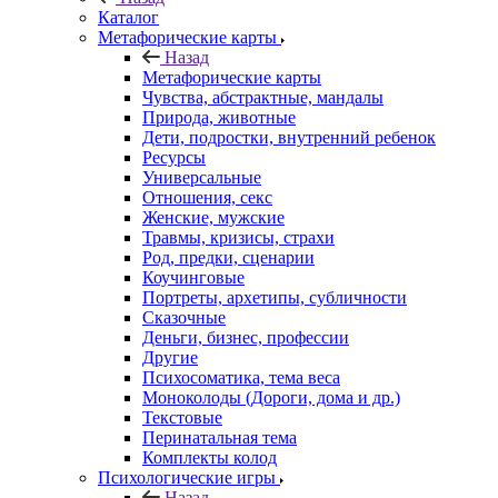
Каталог
Mетафорические карты
Назад
Mетафорические карты
Чувства, абстрактные, мандалы
Природа, животные
Дети, подростки, внутренний ребенок
Ресурсы
Универсальные
Отношения, секс
Женские, мужские
Травмы, кризисы, страхи
Род, предки, сценарии
Коучинговые
Портреты, архетипы, субличности
Сказочные
Деньги, бизнес, профессии
Другие
Психосоматика, тема веса
Моноколоды (Дороги, дома и др.)
Текстовые
Перинатальная тема
Комплекты колод
Психологические игры
Назад