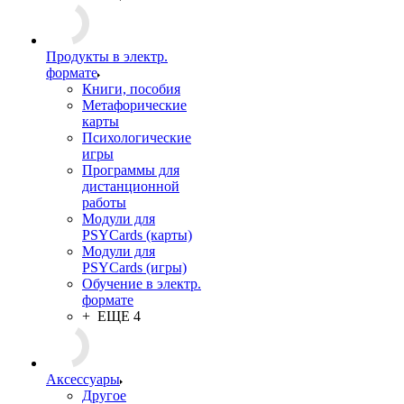
метафорическим
картам
Рабочие тетради,
альбомы
Психологическая
литература
Арт-терапия,
фототерапия,
сказкотерапия,
песочная терапия
+ ЕЩЕ 1
Продукты в электр.
формате
Книги, пособия
Метафорические
карты
Психологические
игры
Программы для
дистанционной
работы