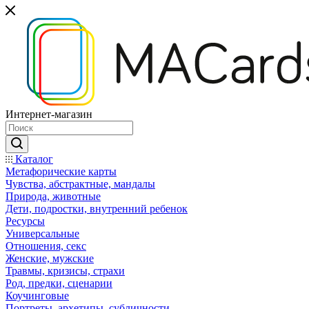
Интернет-магазин
Каталог
Mетафорические карты
Чувства, абстрактные, мандалы
Природа, животные
Дети, подростки, внутренний ребенок
Ресурсы
Универсальные
Отношения, секс
Женские, мужские
Травмы, кризисы, страхи
Род, предки, сценарии
Коучинговые
Портреты, архетипы, субличности