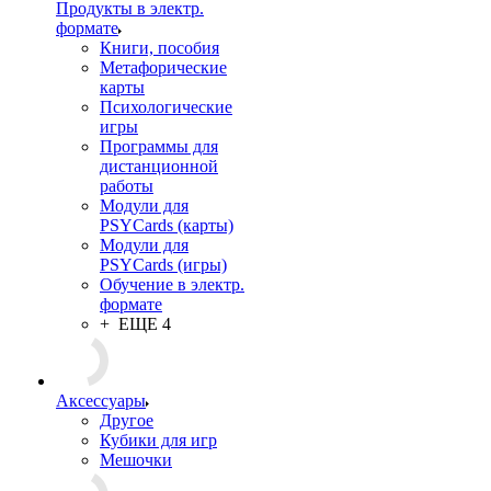
сказкотерапия,
песочная терапия
+ ЕЩЕ 1
Продукты в электр.
формате
Книги, пособия
Метафорические
карты
Психологические
игры
Программы для
дистанционной
работы
Модули для
PSYCards (карты)
Модули для
PSYCards (игры)
Обучение в электр.
формате
+ ЕЩЕ 4