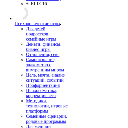
профессии
Другие
Психосоматика, тема
веса
Моноколоды
(Дороги, дома и др.)
Текстовые
Перинатальная тема
Комплекты колод
+ ЕЩЕ 16
Психологические игры
Для детей,
подростков,
семейные игры
Деньги, финансы,
бизнес-игры
Отношения, секс
Самопознание,
знакомство с
внутренним миром
Цель, мечта, анализ