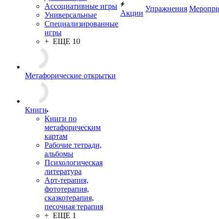
ситуаций, событий
Профориентация
Психосоматика,
коррекция веса
Методики,
технологии, игровые
платформы
Семейные сценарии,
родовые программы
Для женщин
Ассоциативные игры
Универсальные
Упражнения
Меропри
Специализированные
Акции
игры
+ ЕЩЕ 10
Метафорические открытки
Книги
Книги по