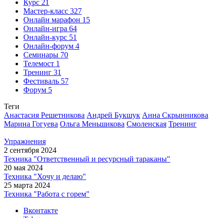
Сентябрь
Октябрь
Ноябрь
Декабрь
Будьте в курсе наших акций и новостей
Подписаться
Вебинары
159
Игра
459
Конференция
30
Курс
21
Мастер-класс
327
Онлайн марафон
15
Онлайн-игра
64
Онлайн-курс
51
Онлайн-форум
4
Семинары
70
Телемост
1
Тренинг
31
Фестиваль
57
Форум
5