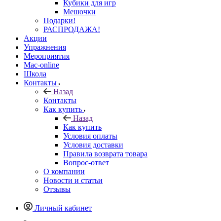
Продукты в электр. формате
Назад
Продукты в электр. формате
Книги, пособия
Метафорические карты
Психологические игры
Программы для дистанционной работы
Модули для PSYCards (карты)
Модули для PSYCards (игры)
Обучение в электр. формате
Аксессуары
Назад
Аксессуары
Другое
Кубики для игр
Мешочки
Подарки!
РАСПРОДАЖА!
Акции
Упражнения
Мероприятия
Mac-online
Школа
Контакты
Назад