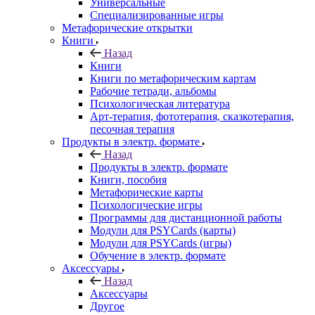
Психологические игры
Для детей, подростков, семейные игры
Деньги, финансы, бизнес-игры
Отношения, секс
Самопознание, знакомство с внутренним
миром
Цель, мечта, анализ ситуаций, событий
Профориентация
Психосоматика, коррекция веса
Методики, технологии, игровые платформы
Семейные сценарии, родовые программы
Для женщин
Ассоциативные игры
Универсальные
Специализированные игры
Метафорические открытки
Книги
Назад
Книги
Книги по метафорическим картам
Рабочие тетради, альбомы
Психологическая литература
Арт-терапия, фототерапия, сказкотерапия,
песочная терапия