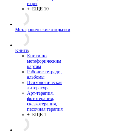
родовые программы
Для женщин
Ассоциативные игры
Универсальные
Упражнения
Меропри
Специализированные
Акции
игры
+ ЕЩЕ 10
Метафорические открытки
Книги
Книги по
метафорическим
картам
Рабочие тетради,
альбомы
Психологическая
литература
Арт-терапия,
фототерапия,