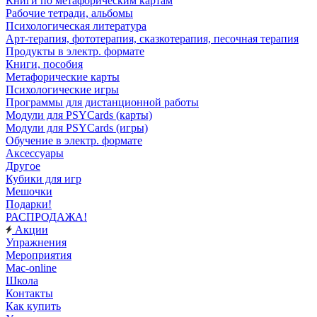
Книги по метафорическим картам
Рабочие тетради, альбомы
Психологическая литература
Арт-терапия, фототерапия, сказкотерапия, песочная терапия
Продукты в электр. формате
Книги, пособия
Метафорические карты
Психологические игры
Программы для дистанционной работы
Модули для PSYCards (карты)
Модули для PSYCards (игры)
Обучение в электр. формате
Аксессуары
Другое
Кубики для игр
Мешочки
Подарки!
РАСПРОДАЖА!
Акции
Упражнения
Мероприятия
Mac-online
Школа
Контакты
Как купить