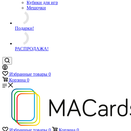
Модули для
PSYCards (карты)
Модули для
PSYCards (игры)
Обучение в электр.
формате
+ ЕЩЕ 4
Аксессуары
Другое
Кубики для игр
Мешочки
Подарки!
РАСПРОДАЖА!