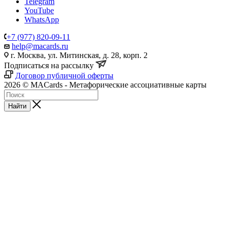
Теги
Анастасия Решетникова
Андрей Букшук
Анна Скрынникова
Марина Гогуева
Ольга Меньшикова
Смоленская
Тренинг
Упражнения
2 сентября 2024
Техника "Ответственный и ресурсный тараканы"
20 мая 2024
Техника "Хочу и делаю"
25 марта 2024
Техника "Работа с горем"
Вконтакте
Telegram
YouTube
WhatsApp
+7 (977) 820-09-11
help@macards.ru
г. Москва, ул. Митинская, д. 28, корп. 2
Подписаться на рассылку
Договор публичной оферты
2026 © MACards - Метафорические ассоциативные карты