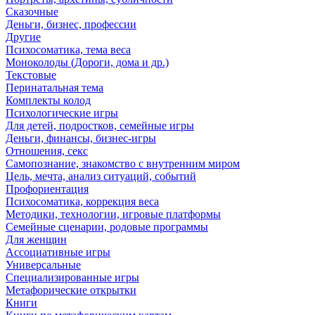
Сказочные
Деньги, бизнес, профессии
Другие
Психосоматика, тема веса
Моноколоды (Дороги, дома и др.)
Текстовые
Перинатальная тема
Комплекты колод
Психологические игры
Для детей, подростков, семейные игры
Деньги, финансы, бизнес-игры
Отношения, секс
Самопознание, знакомство с внутренним миром
Цель, мечта, анализ ситуаций, событий
Профориентация
Психосоматика, коррекция веса
Методики, технологии, игровые платформы
Семейные сценарии, родовые программы
Для женщин
Ассоциативные игры
Универсальные
Специализированные игры
Метафорические открытки
Книги