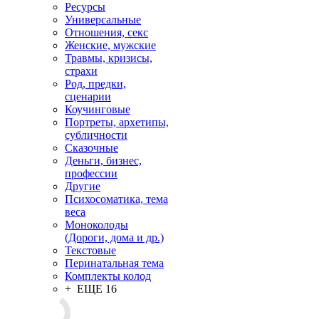
мандалы
Природа, животные
Дети, подростки,
внутренний ребенок
Ресурсы
Универсальные
Отношения, секс
Женские, мужские
Травмы, кризисы,
страхи
Род, предки,
сценарии
Коучинговые
Портреты, архетипы,
субличности
Сказочные
Деньги, бизнес,
профессии
Другие
Психосоматика, тема
веса
Моноколоды
(Дороги, дома и др.)
Текстовые
Перинатальная тема