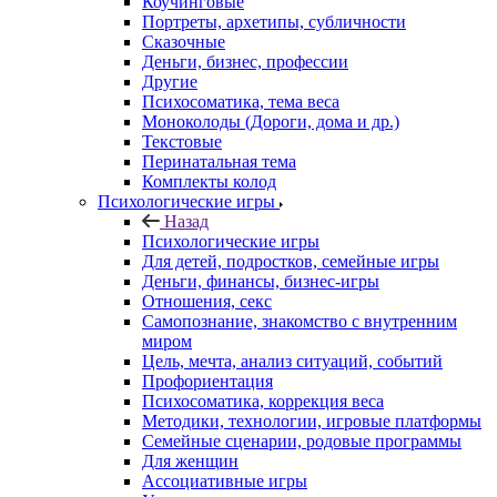
Каталог
Mетафорические карты
Назад
Mетафорические карты
Чувства, абстрактные, мандалы
Природа, животные
Дети, подростки, внутренний ребенок
Ресурсы
Универсальные
Отношения, секс
Женские, мужские
Травмы, кризисы, страхи
Род, предки, сценарии
Коучинговые
Портреты, архетипы, субличности
Сказочные
Деньги, бизнес, профессии
Другие
Психосоматика, тема веса
Моноколоды (Дороги, дома и др.)
Текстовые
Перинатальная тема
Комплекты колод
Психологические игры
Назад