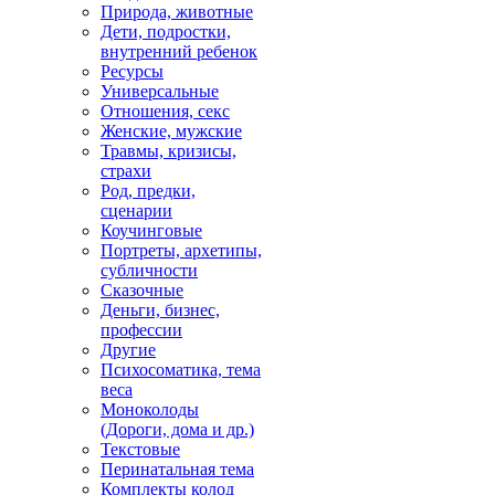
Каталог
Mетафорические карты
Чувства,
абстрактные,
мандалы
Природа, животные
Дети, подростки,
внутренний ребенок
Ресурсы
Универсальные
Отношения, секс
Женские, мужские
Травмы, кризисы,
страхи
Род, предки,
сценарии
Коучинговые
Портреты, архетипы,
субличности
Сказочные
Деньги, бизнес,