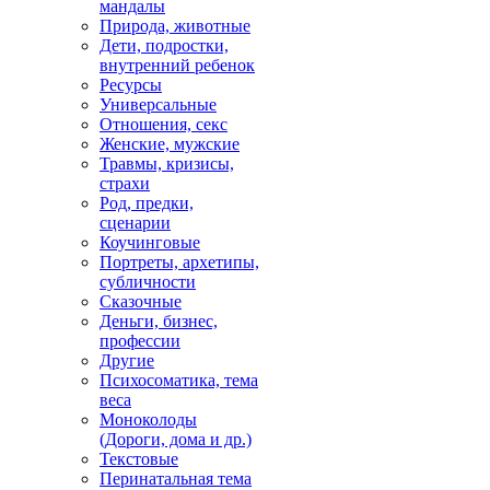
мандалы
Природа, животные
Дети, подростки,
внутренний ребенок
Ресурсы
Универсальные
Отношения, секс
Женские, мужские
Травмы, кризисы,
страхи
Род, предки,
сценарии
Коучинговые
Портреты, архетипы,
субличности
Сказочные
Деньги, бизнес,
профессии
Другие
Психосоматика, тема
веса
Моноколоды
(Дороги, дома и др.)
Текстовые
Перинатальная тема