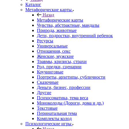
Каталог
Mетафорические карты
Назад
Mетафорические карты
Чувства, абстрактные, мандалы
Природа, животные
Дети, подростки, внутренний ребенок
Ресурсы
Универсальные
Отношения, секс
Женские, мужские
Травмы, кризисы, страхи
Род, предки, сценарии
Коучинговые
Портреты, архетипы, субличности
Сказочные
Деньги, бизнес, профессии
Другие
Психосоматика, тема веса
Моноколоды (Дороги, дома и др.)
Текстовые
Перинатальная тема
Комплекты колод
Психологические игры
Назад