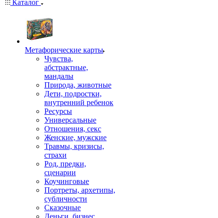
Каталог
Mетафорические карты
Чувства,
абстрактные,
мандалы
Природа, животные
Дети, подростки,
внутренний ребенок
Ресурсы
Универсальные
Отношения, секс
Женские, мужские
Травмы, кризисы,
страхи
Род, предки,
сценарии
Коучинговые
Портреты, архетипы,
субличности
Сказочные
Деньги, бизнес,