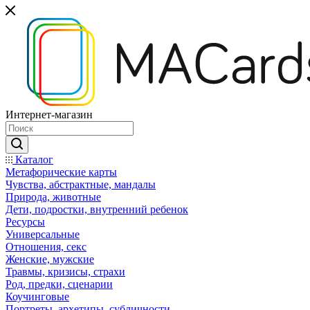
Интернет-магазин
Каталог
Mетафорические карты
Чувства, абстрактные, мандалы
Природа, животные
Дети, подростки, внутренний ребенок
Ресурсы
Универсальные
Отношения, секс
Женские, мужские
Травмы, кризисы, страхи
Род, предки, сценарии
Коучинговые
Портреты, архетипы, субличности