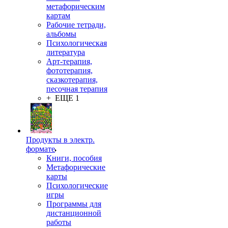
метафорическим
картам
Рабочие тетради,
альбомы
Психологическая
литература
Арт-терапия,
фототерапия,
сказкотерапия,
песочная терапия
+ ЕЩЕ 1
Продукты в электр.
формате
Книги, пособия
Метафорические
карты
Психологические
игры
Программы для
дистанционной
работы