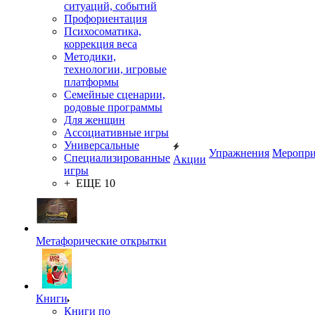
ситуаций, событий
Профориентация
Психосоматика,
коррекция веса
Методики,
технологии, игровые
платформы
Семейные сценарии,
родовые программы
Для женщин
Ассоциативные игры
Универсальные
Упражнения
Меропри
Специализированные
Акции
игры
+ ЕЩЕ 10
Метафорические открытки
Книги
Книги по