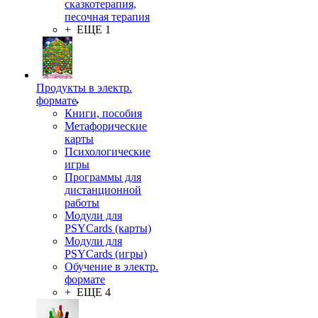
сказкотерапия,
песочная терапия
+ ЕЩЕ 1
Продукты в электр.
формате
Книги, пособия
Метафорические
карты
Психологические
игры
Программы для
дистанционной
работы
Модули для
PSYCards (карты)
Модули для
PSYCards (игры)
Обучение в электр.
формате
+ ЕЩЕ 4