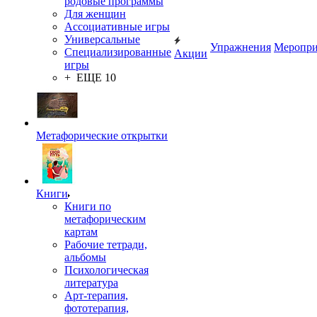
родовые программы
Для женщин
Ассоциативные игры
Универсальные
Упражнения
Меропри
Специализированные
Акции
игры
+ ЕЩЕ 10
Метафорические открытки
Книги
Книги по
метафорическим
картам
Рабочие тетради,
альбомы
Психологическая
литература
Арт-терапия,
фототерапия,