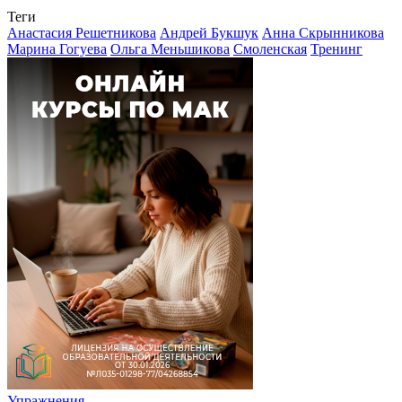
Теги
Анастасия Решетникова
Андрей Букшук
Анна Скрынникова
Марина Гогуева
Ольга Меньшикова
Смоленская
Тренинг
Упражнения