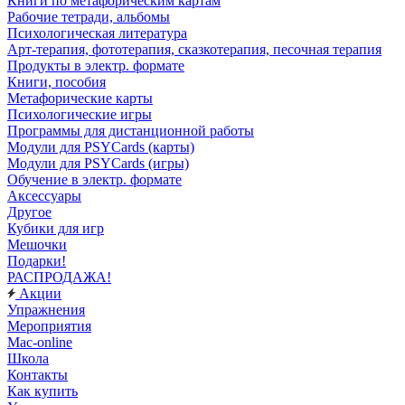
Книги по метафорическим картам
Рабочие тетради, альбомы
Психологическая литература
Арт-терапия, фототерапия, сказкотерапия, песочная терапия
Продукты в электр. формате
Книги, пособия
Метафорические карты
Психологические игры
Программы для дистанционной работы
Модули для PSYCards (карты)
Модули для PSYCards (игры)
Обучение в электр. формате
Аксессуары
Другое
Кубики для игр
Мешочки
Подарки!
РАСПРОДАЖА!
Акции
Упражнения
Мероприятия
Mac-online
Школа
Контакты
Как купить