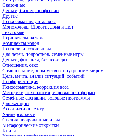
Сказочные
Деньги, бизнес, профессии
Другие
Психосоматика, тема веса
Моноколоды (Дороги, дома и др.)
Текстовые
Перинатальная тема
Комплекты колод
Психологические игры
Для детей, подростков, семейные игры
Деньги, финансы, бизнес-игры
Отношения, секс
Самопознание, знакомство с внутренним миром
Цель, мечта, анализ ситуаций, событий
Профориентация
Психосоматика, коррекция веса
Методики, технологии, игровые платформы
Семейные сценарии, родовые программы
Для женщин
Ассоциативные игры
Универсальные
Специализированные игры
Метафорические открытки
Книги