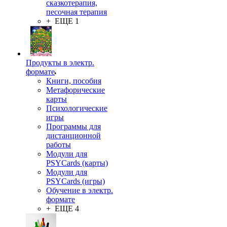
сказкотерапия,
песочная терапия
+ ЕЩЕ 1
Продукты в электр.
формате
Книги, пособия
Метафорические
карты
Психологические
игры
Программы для
дистанционной
работы
Модули для
PSYCards (карты)
Модули для
PSYCards (игры)
Обучение в электр.
формате
+ ЕЩЕ 4