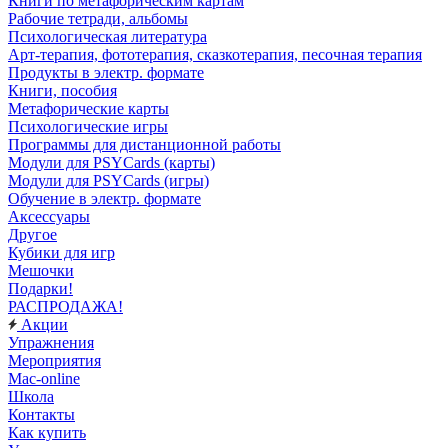
Книги по метафорическим картам
Рабочие тетради, альбомы
Психологическая литература
Арт-терапия, фототерапия, сказкотерапия, песочная терапия
Продукты в электр. формате
Книги, пособия
Метафорические карты
Психологические игры
Программы для дистанционной работы
Модули для PSYCards (карты)
Модули для PSYCards (игры)
Обучение в электр. формате
Аксессуары
Другое
Кубики для игр
Мешочки
Подарки!
РАСПРОДАЖА!
Акции
Упражнения
Мероприятия
Mac-online
Школа
Контакты
Как купить