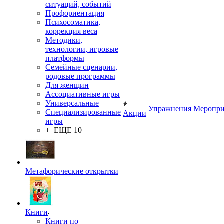
ситуаций, событий
Профориентация
Психосоматика,
коррекция веса
Методики,
технологии, игровые
платформы
Семейные сценарии,
родовые программы
Для женщин
Ассоциативные игры
Универсальные
Упражнения
Меропри
Специализированные
Акции
игры
+ ЕЩЕ 10
Метафорические открытки
Книги
Книги по