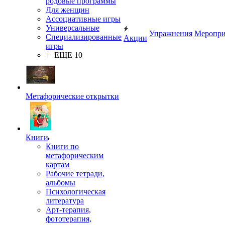
родовые программы
Для женщин
Ассоциативные игры
Универсальные
Упражнения
Меропри
Специализированные
Акции
игры
+ ЕЩЕ 10
Метафорические открытки
Книги
Книги по
метафорическим
картам
Рабочие тетради,
альбомы
Психологическая
литература
Арт-терапия,
фототерапия,