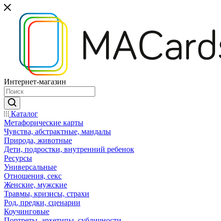
Интернет-магазин
Каталог
Mетафорические карты
Чувства, абстрактные, мандалы
Природа, животные
Дети, подростки, внутренний ребенок
Ресурсы
Универсальные
Отношения, секс
Женские, мужские
Травмы, кризисы, страхи
Род, предки, сценарии
Коучинговые
Портреты, архетипы, субличности