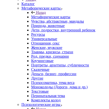
Каталог
Mетафорические карты
Назад
Mетафорические карты
Чувства, абстрактные, мандалы
Природа, животные
Дети, подростки, внутренний ребенок
Ресурсы
Универсальные
Отношения, секс
Женские, мужские
Травмы, кризисы, страхи
Род, предки, сценарии
Коучинговые
Портреты, архетипы, субличности
Сказочные
Деньги, бизнес, профессии
Другие
Психосоматика, тема веса
Моноколоды (Дороги, дома и др.)
Текстовые
Перинатальная тема
Комплекты колод
Психологические игры
Назад