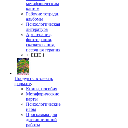
метафорическим
картам
Рабочие тетради,
альбомы
Психологическая
литература
Арт-терапия,
фототерапия,
сказкотерапия,
песочная терапия
+ ЕЩЕ 1
Продукты в электр.
формате
Книги, пособия
Метафорические
карты
Психологические
игры
Программы для
дистанционной
работы