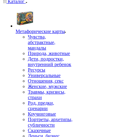
Каталог
Mетафорические карты
Чувства,
абстрактные,
мандалы
Природа, животные
Дети, подростки,
внутренний ребенок
Ресурсы
Универсальные
Отношения, секс
Женские, мужские
Травмы, кризисы,
страхи
Род, предки,
сценарии
Коучинговые
Портреты, архетипы,
субличности
Сказочные
Деньги, бизнес,