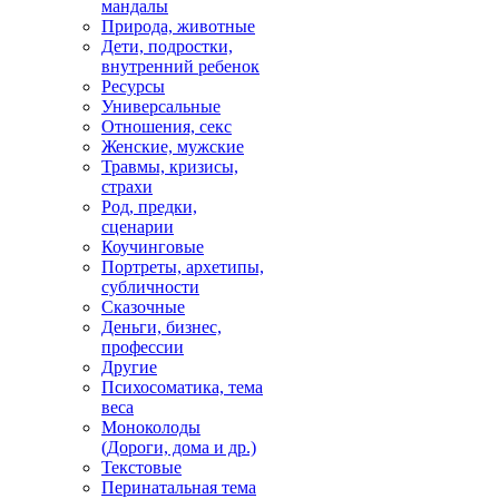
мандалы
Природа, животные
Дети, подростки,
внутренний ребенок
Ресурсы
Универсальные
Отношения, секс
Женские, мужские
Травмы, кризисы,
страхи
Род, предки,
сценарии
Коучинговые
Портреты, архетипы,
субличности
Сказочные
Деньги, бизнес,
профессии
Другие
Психосоматика, тема
веса
Моноколоды
(Дороги, дома и др.)
Текстовые
Перинатальная тема