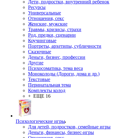
Дети, подростки, внутренний ребенок
Ресурсы
Универсальные
Отношения, секс
Женские, мужские
Травмы, кризисы, страхи
Род, предки, сценарии
Коучинговые
Портреты, архетипы, субличности
Сказочные
Деньги, бизнес, профессии
Другие
Психосоматика, тема веса
Моноколоды (Дороги, дома и др.)
Текстовые
Перинатальная тема
Комплекты колод
+ ЕЩЕ 16
Психологические игры
Для детей, подростков, семейные игры
Деньги, финансы, бизнес-игры
Отношения, секс