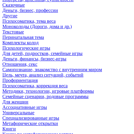
Сказочные
Деньги, бизнес, профессии
Другие
Психосоматика, тема веса
Моноколоды (Дороги, дома и др.)
Текстовые
Перинатальная тема
Комплекты колод
Психологические игры
Для детей, подростков, семейные игры
Деньги, финансы, бизнес-игры
Отношения, секс
Самопознание, знакомство с внутренним миром
Цель, мечта, анализ ситуаций, событий
Профориентация
Психосоматика, коррекция веса
Методики, технологии, игровые платформы
Семейные сценарии, родовые программы
Для женщин
Ассоциативные игры
Универсальные
Специализированные игры
Метафорические открытки
Книги