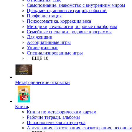
Самопознание, знакомство с внутренним миром
Цель, мечта, анализ ситуаций, событий
Профориентация
Психосоматика, коррекция веса
Методики, технологии, игровые платформы
Семейные сценарии, родовые программы
Для женщин
Ассоциативные игры
Универсальные
Специализированные игры
+ ЕЩЕ 10
Метафорические открытки
Книги
Книги по метафорическим картам
Рабочие тетради, альбомы
Психологическая литература
Арт-терапия, фототерапия, сказкотерапия, песочная