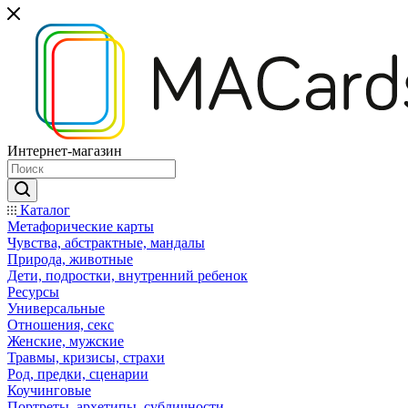
Интернет-магазин
Каталог
Mетафорические карты
Чувства, абстрактные, мандалы
Природа, животные
Дети, подростки, внутренний ребенок
Ресурсы
Универсальные
Отношения, секс
Женские, мужские
Травмы, кризисы, страхи
Род, предки, сценарии
Коучинговые
Портреты, архетипы, субличности