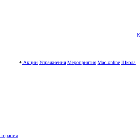
К
Акции
Упражнения
Мероприятия
Mac-online
Школа
 терапия