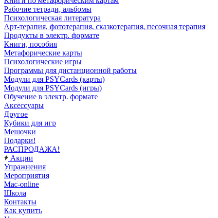
Книги по метафорическим картам
Рабочие тетради, альбомы
Психологическая литература
Арт-терапия, фототерапия, сказкотерапия, песочная терапия
Продукты в электр. формате
Книги, пособия
Метафорические карты
Психологические игры
Программы для дистанционной работы
Модули для PSYCards (карты)
Модули для PSYCards (игры)
Обучение в электр. формате
Аксессуары
Другое
Кубики для игр
Мешочки
Подарки!
РАСПРОДАЖА!
Акции
Упражнения
Мероприятия
Mac-online
Школа
Контакты
Как купить