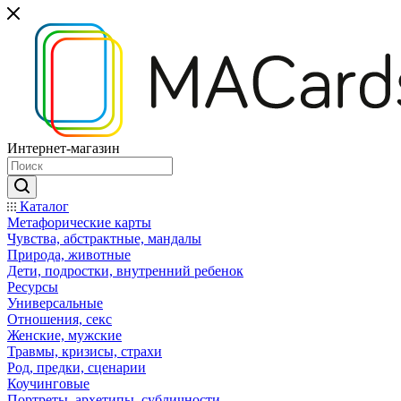
Интернет-магазин
Каталог
Mетафорические карты
Чувства, абстрактные, мандалы
Природа, животные
Дети, подростки, внутренний ребенок
Ресурсы
Универсальные
Отношения, секс
Женские, мужские
Травмы, кризисы, страхи
Род, предки, сценарии
Коучинговые
Портреты, архетипы, субличности