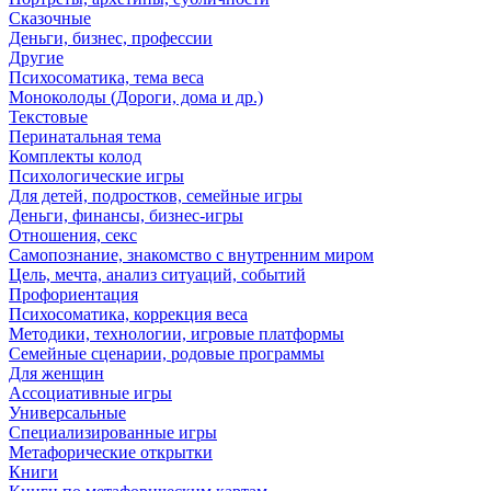
Сказочные
Деньги, бизнес, профессии
Другие
Психосоматика, тема веса
Моноколоды (Дороги, дома и др.)
Текстовые
Перинатальная тема
Комплекты колод
Психологические игры
Для детей, подростков, семейные игры
Деньги, финансы, бизнес-игры
Отношения, секс
Самопознание, знакомство с внутренним миром
Цель, мечта, анализ ситуаций, событий
Профориентация
Психосоматика, коррекция веса
Методики, технологии, игровые платформы
Семейные сценарии, родовые программы
Для женщин
Ассоциативные игры
Универсальные
Специализированные игры
Метафорические открытки
Книги