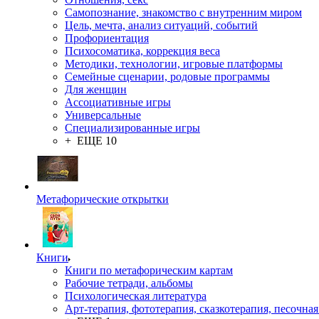
Самопознание, знакомство с внутренним миром
Цель, мечта, анализ ситуаций, событий
Профориентация
Психосоматика, коррекция веса
Методики, технологии, игровые платформы
Семейные сценарии, родовые программы
Для женщин
Ассоциативные игры
Универсальные
Специализированные игры
+ ЕЩЕ 10
Метафорические открытки
Книги
Книги по метафорическим картам
Рабочие тетради, альбомы
Психологическая литература
Арт-терапия, фототерапия, сказкотерапия, песочная