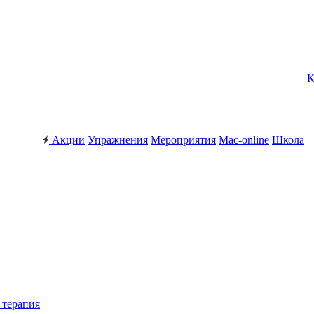
К
Акции
Упражнения
Мероприятия
Mac-online
Школа
 терапия