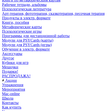
Книги по метафорическим картам
Рабочие тетради, альбомы
Психологическая литература
Арт-терапия, фототерапия, сказкотерапия, песочная терапия
Продукты в электр. формате
Книги, пособия
Метафорические карты
Психологические игры
Программы для дистанционной работы
Модули для PSYCards (карты)
Модули для PSYCards (игры)
Обучение в электр. формате
Аксессуары
Другое
Кубики для игр
Мешочки
Подарки!
РАСПРОДАЖА!
Акции
Упражнения
Мероприятия
Mac-online
Школа
Контакты
Как купить