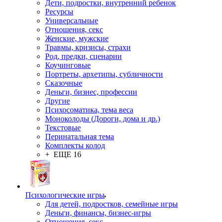
Дети, подростки, внутренний ребенок
Ресурсы
Универсальные
Отношения, секс
Женские, мужские
Травмы, кризисы, страхи
Род, предки, сценарии
Коучинговые
Портреты, архетипы, субличности
Сказочные
Деньги, бизнес, профессии
Другие
Психосоматика, тема веса
Моноколоды (Дороги, дома и др.)
Текстовые
Перинатальная тема
Комплекты колод
+ ЕЩЕ 16
Психологические игры
Для детей, подростков, семейные игры
Деньги, финансы, бизнес-игры
Отношения, секс