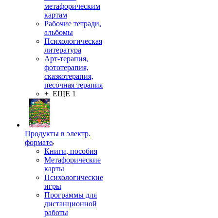
метафорическим
картам
Рабочие тетради,
альбомы
Психологическая
литература
Арт-терапия,
фототерапия,
сказкотерапия,
песочная терапия
+ ЕЩЕ 1
Продукты в электр.
формате
Книги, пособия
Метафорические
карты
Психологические
игры
Программы для
дистанционной
работы