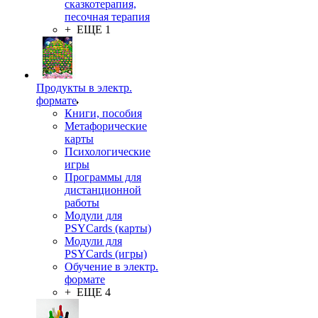
сказкотерапия,
песочная терапия
+ ЕЩЕ 1
Продукты в электр.
формате
Книги, пособия
Метафорические
карты
Психологические
игры
Программы для
дистанционной
работы
Модули для
PSYCards (карты)
Модули для
PSYCards (игры)
Обучение в электр.
формате
+ ЕЩЕ 4