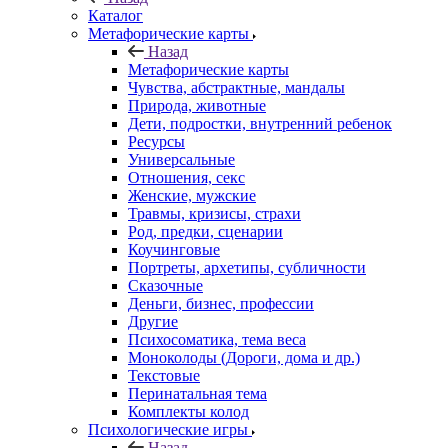
Каталог
Mетафорические карты
Назад
Mетафорические карты
Чувства, абстрактные, мандалы
Природа, животные
Дети, подростки, внутренний ребенок
Ресурсы
Универсальные
Отношения, секс
Женские, мужские
Травмы, кризисы, страхи
Род, предки, сценарии
Коучинговые
Портреты, архетипы, субличности
Сказочные
Деньги, бизнес, профессии
Другие
Психосоматика, тема веса
Моноколоды (Дороги, дома и др.)
Текстовые
Перинатальная тема
Комплекты колод
Психологические игры
Назад