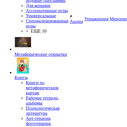
родовые программы
Для женщин
Ассоциативные игры
Универсальные
Упражнения
Меропри
Специализированные
Акции
игры
+ ЕЩЕ 10
Метафорические открытки
Книги
Книги по
метафорическим
картам
Рабочие тетради,
альбомы
Психологическая
литература
Арт-терапия,
фототерапия,