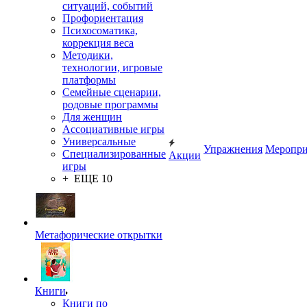
ситуаций, событий
Профориентация
Психосоматика,
коррекция веса
Методики,
технологии, игровые
платформы
Семейные сценарии,
родовые программы
Для женщин
Ассоциативные игры
Универсальные
Упражнения
Меропри
Специализированные
Акции
игры
+ ЕЩЕ 10
Метафорические открытки
Книги
Книги по