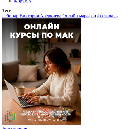
Форум
5
Теги
вебинар
Виктория Аверкиева
Онлайн марафон
фестиваль
Упражнения