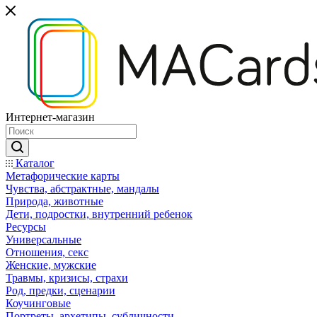
Интернет-магазин
Каталог
Mетафорические карты
Чувства, абстрактные, мандалы
Природа, животные
Дети, подростки, внутренний ребенок
Ресурсы
Универсальные
Отношения, секс
Женские, мужские
Травмы, кризисы, страхи
Род, предки, сценарии
Коучинговые
Портреты, архетипы, субличности