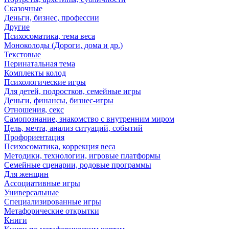
Сказочные
Деньги, бизнес, профессии
Другие
Психосоматика, тема веса
Моноколоды (Дороги, дома и др.)
Текстовые
Перинатальная тема
Комплекты колод
Психологические игры
Для детей, подростков, семейные игры
Деньги, финансы, бизнес-игры
Отношения, секс
Самопознание, знакомство с внутренним миром
Цель, мечта, анализ ситуаций, событий
Профориентация
Психосоматика, коррекция веса
Методики, технологии, игровые платформы
Семейные сценарии, родовые программы
Для женщин
Ассоциативные игры
Универсальные
Специализированные игры
Метафорические открытки
Книги