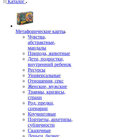
Каталог
Mетафорические карты
Чувства,
абстрактные,
мандалы
Природа, животные
Дети, подростки,
внутренний ребенок
Ресурсы
Универсальные
Отношения, секс
Женские, мужские
Травмы, кризисы,
страхи
Род, предки,
сценарии
Коучинговые
Портреты, архетипы,
субличности
Сказочные
Деньги, бизнес,