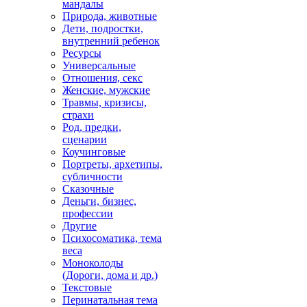
мандалы
Природа, животные
Дети, подростки,
внутренний ребенок
Ресурсы
Универсальные
Отношения, секс
Женские, мужские
Травмы, кризисы,
страхи
Род, предки,
сценарии
Коучинговые
Портреты, архетипы,
субличности
Сказочные
Деньги, бизнес,
профессии
Другие
Психосоматика, тема
веса
Моноколоды
(Дороги, дома и др.)
Текстовые
Перинатальная тема