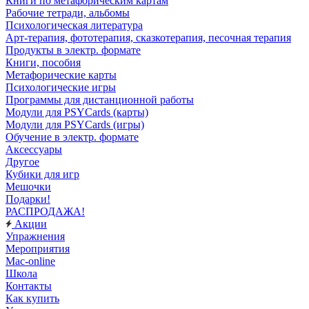
Книги по метафорическим картам
Рабочие тетради, альбомы
Психологическая литература
Арт-терапия, фототерапия, сказкотерапия, песочная терапия
Продукты в электр. формате
Книги, пособия
Метафорические карты
Психологические игры
Программы для дистанционной работы
Модули для PSYCards (карты)
Модули для PSYCards (игры)
Обучение в электр. формате
Аксессуары
Другое
Кубики для игр
Мешочки
Подарки!
РАСПРОДАЖА!
Акции
Упражнения
Мероприятия
Mac-online
Школа
Контакты
Как купить