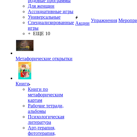
родовые программы
Для женщин
Ассоциативные игры
Универсальные
Упражнения
Меропри
Специализированные
Акции
игры
+ ЕЩЕ 10
Метафорические открытки
Книги
Книги по
метафорическим
картам
Рабочие тетради,
альбомы
Психологическая
литература
Арт-терапия,
фототерапия,