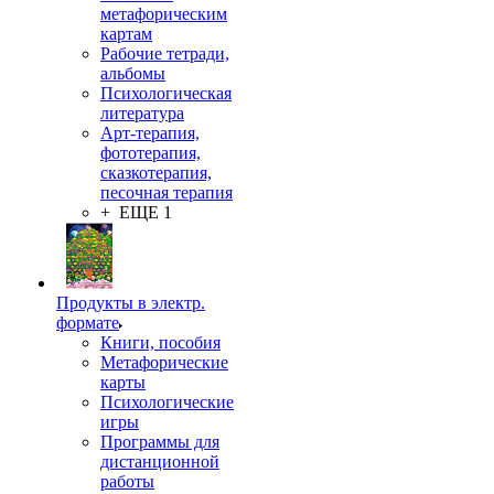
метафорическим
картам
Рабочие тетради,
альбомы
Психологическая
литература
Арт-терапия,
фототерапия,
сказкотерапия,
песочная терапия
+ ЕЩЕ 1
Продукты в электр.
формате
Книги, пособия
Метафорические
карты
Психологические
игры
Программы для
дистанционной
работы