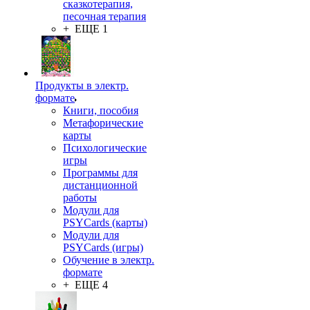
сказкотерапия,
песочная терапия
+ ЕЩЕ 1
Продукты в электр.
формате
Книги, пособия
Метафорические
карты
Психологические
игры
Программы для
дистанционной
работы
Модули для
PSYCards (карты)
Модули для
PSYCards (игры)
Обучение в электр.
формате
+ ЕЩЕ 4