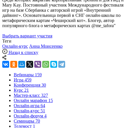
Mary Kay. Постоянный участник Международного фестиваля
игр на базе Сбербанка с авторской игрой «Внутренний
дайвинг». Основательница первой в СНГ онлайн-школы по
метафорическим картам «Чеширский кот». Блогер, автор
популярного блога о метафорических картах @me_tafora"
Выбрать вариант участия
Теги
Онлайн-курс
Анна Моисеенко
Назад к списку
Вебинары
159
Игра
459
Конференция
30
Курс
21
Мастер-класс
327
Онлайн марафон
15
Онлайн-игра
64
Онлайн-курс
51
Онлайн-форум
4
Семинары
70
Телемост
1