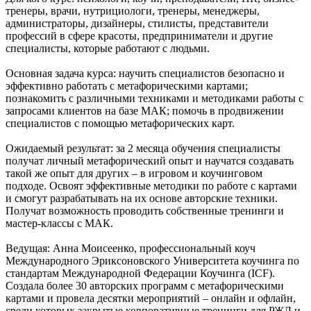
тренеры, врачи, нутрициологи, тренеры, менеджеры,
администраторы, дизайнеры, стилисты, представители
профессий в сфере красоты, предприниматели и другие
специалисты, которые работают с людьми.
Основная задача курса: научить специалистов безопасно и
эффективно работать с метафорическими картами;
познакомить с различными техниками и методиками работы с
запросами клиентов на базе МАК; помочь в продвижении
специалистов с помощью метафорических карт.
Ожидаемый результат: за 2 месяца обучения специалисты
получат личный метафорический опыт и научатся создавать
такой же опыт для других – в игровом и коучинговом
подходе. Освоят эффективные методики по работе с картами
и смогут разрабатывать на их основе авторские техники.
Получат возможность проводить собственные тренинги и
мастер-классы с МАК.
Ведущая: Анна Моисеенко, профессиональный коуч
Международного Эриксоновского Университета коучинга по
стандартам Международной Федерации Коучинга (ICF).
Создала более 30 авторских программ с метафорическими
картами и провела десятки мероприятий – онлайн и офлайн,
среди которых закрытые корпоративные тренинги для РЖД и