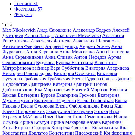
Тренинг
31
Фестиваль
57
Форум
5
Теги
Max Nikolaevich
Аида Саюшкина
Александр Бодров
Алексей
Дмитриев
Алина Лагода
Анастасия Мисоченко
Анастасия
Решетникова
Анастасия Фотиева
Анастасия Шалганова
Ангелина Фаерберг
Андрей Букшук
Андрей Усачёв
Анна
Журавлева
Анна Карелина
Анна Моисеенко
Анна Никитина
Анна Скрынникова
Анна Спивак
Антон Нефёдов
Артем
Селивановский
Будякова
Бурова Екатерина
Валентина
Митрофанова
вебинар
Вера Субботина
Виктория Аверкиева
Виктория Голобородова
Виктория Осочкина
Виктория
Чугунова
Грабовская
Грабовская Елена
Гудкова Ольга
Даниил
Подболотов
Дмитриева Катерина
Дмитрий Попов
Добаюкивание
Ева Морозовская
Евгений Морозов
Евгения
Баксан
Екатерина Бурова
Екатерина Громова
Екатерина
Мухаматулина
Екатерина Радченко
Елена Грабовская
Елена
Парадиз
Елена Суворова
Елена Фабричникова
Елена Хан
Елена Широковских
Заварухина Екатерина
Зотова
Игра
Играем в MACards
Илья Шмелев
Инна Семенникова
Ирина
Ильина
Ирина Ковтун
Ирина Макарова
Казань
Карелина
Анна
Кирилл Сидоров
Кокорева Светлана
Конаныхина Яна
Константин Довлатов
Константин Писаревский
Конференция