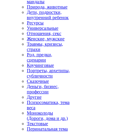
мандалы
Природа, животные
Дети, подростки,
внутренний ребенок
Ресурсы
Универсальные
Отношения, секс
Женские, мужские
Травмы, кризисы,
страхи
Род, предки,
сценарии
Коучинговые
Портреты, архетипы,
субличности
Сказочные
Деньги, бизнес,
профессии
Другие
Психосоматика, тема
веса
Моноколоды
(Дороги, дома и др.)
Текстовые
Перинатальная тема