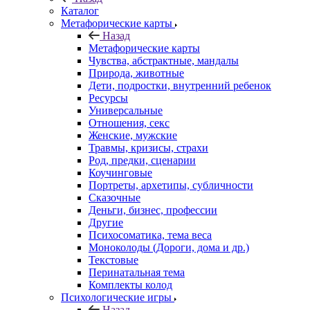
Каталог
Mетафорические карты
Назад
Mетафорические карты
Чувства, абстрактные, мандалы
Природа, животные
Дети, подростки, внутренний ребенок
Ресурсы
Универсальные
Отношения, секс
Женские, мужские
Травмы, кризисы, страхи
Род, предки, сценарии
Коучинговые
Портреты, архетипы, субличности
Сказочные
Деньги, бизнес, профессии
Другие
Психосоматика, тема веса
Моноколоды (Дороги, дома и др.)
Текстовые
Перинатальная тема
Комплекты колод
Психологические игры
Назад