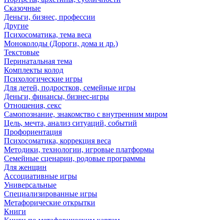
Сказочные
Деньги, бизнес, профессии
Другие
Психосоматика, тема веса
Моноколоды (Дороги, дома и др.)
Текстовые
Перинатальная тема
Комплекты колод
Психологические игры
Для детей, подростков, семейные игры
Деньги, финансы, бизнес-игры
Отношения, секс
Самопознание, знакомство с внутренним миром
Цель, мечта, анализ ситуаций, событий
Профориентация
Психосоматика, коррекция веса
Методики, технологии, игровые платформы
Семейные сценарии, родовые программы
Для женщин
Ассоциативные игры
Универсальные
Специализированные игры
Метафорические открытки
Книги