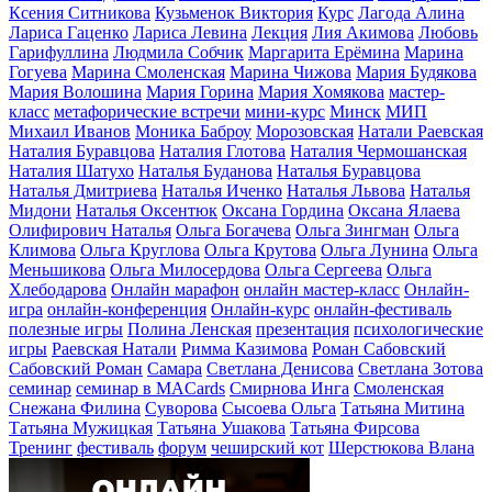
Ксения Ситникова
Кузьменок Виктория
Курс
Лагода Алина
Лариса Гаценко
Лариса Левина
Лекция
Лия Акимова
Любовь
Гарифуллина
Людмила Собчик
Маргарита Ерёмина
Марина
Гогуева
Марина Смоленская
Марина Чижова
Мария Будякова
Мария Волошина
Мария Горина
Мария Хомякова
мастер-
класс
метафорические встречи
мини-курс
Минск
МИП
Михаил Иванов
Моника Баброу
Морозовская
Натали Раевская
Наталия Буравцова
Наталия Глотова
Наталия Чермошанская
Наталия Шатухо
Наталья Буданова
Наталья Буравцова
Наталья Дмитриева
Наталья Иченко
Наталья Львова
Наталья
Мидони
Наталья Оксентюк
Оксана Гордина
Оксана Ялаева
Олифирович Наталья
Ольга Богачева
Ольга Зингман
Ольга
Климова
Ольга Круглова
Ольга Крутова
Ольга Лунина
Ольга
Меньшикова
Ольга Милосердова
Ольга Сергеева
Ольга
Хлебодарова
Онлайн марафон
онлайн мастер-класс
Онлайн-
игра
онлайн-конференция
Онлайн-курс
онлайн-фестиваль
полезные игры
Полина Ленская
презентация
психологические
игры
Раевская Натали
Римма Казимова
Роман Сабовский
Сабовский Роман
Самара
Светлана Денисова
Светлана Зотова
семинар
семинар в MACards
Смирнова Инга
Смоленская
Снежана Филина
Суворова
Сысоева Ольга
Татьяна Митина
Татьяна Мужицкая
Татьяна Ушакова
Татьяна Фирсова
Тренинг
фестиваль
форум
чеширский кот
Шерстюкова Влана