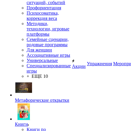
ситуаций, событий
Профориентация
Психосоматика,
коррекция веса
Методики,
технологии, игровые
платформы
Семейные сценарии,
родовые программы
Для женщин
Ассоциативные игры
Универсальные
Упражнения
Меропри
Специализированные
Акции
игры
+ ЕЩЕ 10
Метафорические открытки
Книги
Книги по