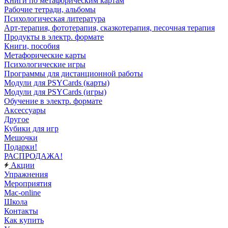
Книги по метафорическим картам
Рабочие тетради, альбомы
Психологическая литература
Арт-терапия, фототерапия, сказкотерапия, песочная терапия
Продукты в электр. формате
Книги, пособия
Метафорические карты
Психологические игры
Программы для дистанционной работы
Модули для PSYCards (карты)
Модули для PSYCards (игры)
Обучение в электр. формате
Аксессуары
Другое
Кубики для игр
Мешочки
Подарки!
РАСПРОДАЖА!
Акции
Упражнения
Мероприятия
Mac-online
Школа
Контакты
Как купить