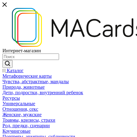
Интернет-магазин
Каталог
Mетафорические карты
Чувства, абстрактные, мандалы
Природа, животные
Дети, подростки, внутренний ребенок
Ресурсы
Универсальные
Отношения, секс
Женские, мужские
Травмы, кризисы, страхи
Род, предки, сценарии
Коучинговые
Портреты, архетипы, субличности