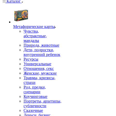
Каталог
Mетафорические карты
Чувства,
абстрактные,
мандалы
Природа, животные
Дети, подростки,
внутренний ребенок
Ресурсы
Универсальные
Отношения, секс
Женские, мужские
Травмы, кризисы,
страхи
Род, предки,
сценарии
Коучинговые
Портреты, архетипы,
субличности
Сказочные
Деньги, бизнес,