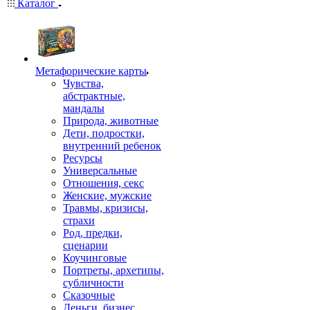
Каталог
Mетафорические карты
Чувства,
абстрактные,
мандалы
Природа, животные
Дети, подростки,
внутренний ребенок
Ресурсы
Универсальные
Отношения, секс
Женские, мужские
Травмы, кризисы,
страхи
Род, предки,
сценарии
Коучинговые
Портреты, архетипы,
субличности
Сказочные
Деньги, бизнес,