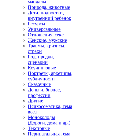
мандалы
Природа, животные
Дети, подростки,
внутренний ребенок
Ресурсы
Универсальные
Отношения, секс
Женские, мужские
Травмы, кризисы,
страхи
Род, предки,
сценарии
Коучинговые
Портреты, архетипы,
субличности
Сказочные
Деньги, бизнес,
профессии
Другие
Психосоматика, тема
веса
Моноколоды
(Дороги, дома и др.)
Текстовые
Перинатальная тема