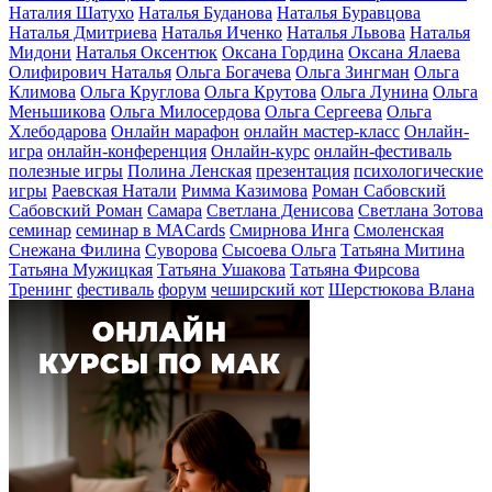
Наталия Шатухо
Наталья Буданова
Наталья Буравцова
Наталья Дмитриева
Наталья Иченко
Наталья Львова
Наталья
Мидони
Наталья Оксентюк
Оксана Гордина
Оксана Ялаева
Олифирович Наталья
Ольга Богачева
Ольга Зингман
Ольга
Климова
Ольга Круглова
Ольга Крутова
Ольга Лунина
Ольга
Меньшикова
Ольга Милосердова
Ольга Сергеева
Ольга
Хлебодарова
Онлайн марафон
онлайн мастер-класс
Онлайн-
игра
онлайн-конференция
Онлайн-курс
онлайн-фестиваль
полезные игры
Полина Ленская
презентация
психологические
игры
Раевская Натали
Римма Казимова
Роман Сабовский
Сабовский Роман
Самара
Светлана Денисова
Светлана Зотова
семинар
семинар в MACards
Смирнова Инга
Смоленская
Снежана Филина
Суворова
Сысоева Ольга
Татьяна Митина
Татьяна Мужицкая
Татьяна Ушакова
Татьяна Фирсова
Тренинг
фестиваль
форум
чеширский кот
Шерстюкова Влана