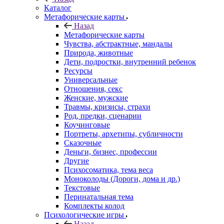
Каталог
Mетафорические карты
Назад
Mетафорические карты
Чувства, абстрактные, мандалы
Природа, животные
Дети, подростки, внутренний ребенок
Ресурсы
Универсальные
Отношения, секс
Женские, мужские
Травмы, кризисы, страхи
Род, предки, сценарии
Коучинговые
Портреты, архетипы, субличности
Сказочные
Деньги, бизнес, профессии
Другие
Психосоматика, тема веса
Моноколоды (Дороги, дома и др.)
Текстовые
Перинатальная тема
Комплекты колод
Психологические игры
Назад