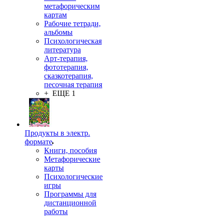
метафорическим
картам
Рабочие тетради,
альбомы
Психологическая
литература
Арт-терапия,
фототерапия,
сказкотерапия,
песочная терапия
+ ЕЩЕ 1
Продукты в электр.
формате
Книги, пособия
Метафорические
карты
Психологические
игры
Программы для
дистанционной
работы