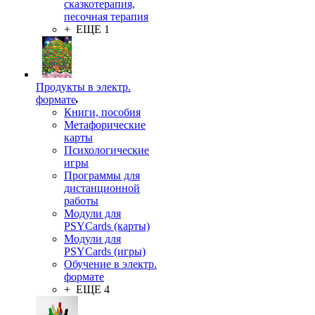
сказкотерапия,
песочная терапия
+ ЕЩЕ 1
Продукты в электр.
формате
Книги, пособия
Метафорические
карты
Психологические
игры
Программы для
дистанционной
работы
Модули для
PSYCards (карты)
Модули для
PSYCards (игры)
Обучение в электр.
формате
+ ЕЩЕ 4