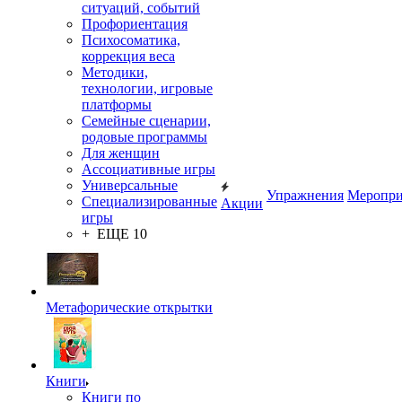
ситуаций, событий
Профориентация
Психосоматика,
коррекция веса
Методики,
технологии, игровые
платформы
Семейные сценарии,
родовые программы
Для женщин
Ассоциативные игры
Универсальные
Упражнения
Меропри
Специализированные
Акции
игры
+ ЕЩЕ 10
Метафорические открытки
Книги
Книги по