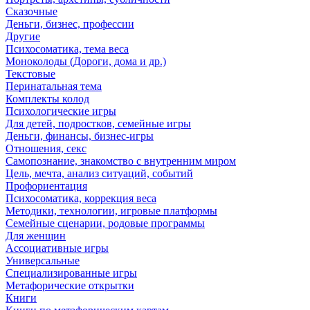
Сказочные
Деньги, бизнес, профессии
Другие
Психосоматика, тема веса
Моноколоды (Дороги, дома и др.)
Текстовые
Перинатальная тема
Комплекты колод
Психологические игры
Для детей, подростков, семейные игры
Деньги, финансы, бизнес-игры
Отношения, секс
Самопознание, знакомство с внутренним миром
Цель, мечта, анализ ситуаций, событий
Профориентация
Психосоматика, коррекция веса
Методики, технологии, игровые платформы
Семейные сценарии, родовые программы
Для женщин
Ассоциативные игры
Универсальные
Специализированные игры
Метафорические открытки
Книги