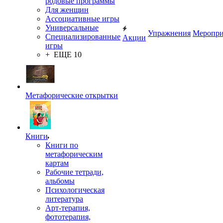
родовые программы
Для женщин
Ассоциативные игры
Универсальные
Упражнения
Меропри
Специализированные
Акции
игры
+ ЕЩЕ 10
Метафорические открытки
Книги
Книги по
метафорическим
картам
Рабочие тетради,
альбомы
Психологическая
литература
Арт-терапия,
фототерапия,