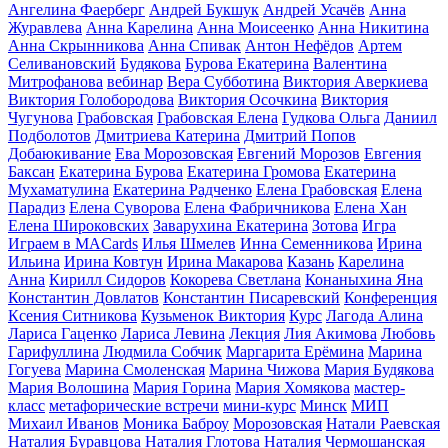
Ангелина Фаерберг
Андрей Букшук
Андрей Усачёв
Анна
Журавлева
Анна Карелина
Анна Моисеенко
Анна Никитина
Анна Скрынникова
Анна Спивак
Антон Нефёдов
Артем
Селивановский
Будякова
Бурова Екатерина
Валентина
Митрофанова
вебинар
Вера Субботина
Виктория Аверкиева
Виктория Голобородова
Виктория Осочкина
Виктория
Чугунова
Грабовская
Грабовская Елена
Гудкова Ольга
Даниил
Подболотов
Дмитриева Катерина
Дмитрий Попов
Добаюкивание
Ева Морозовская
Евгений Морозов
Евгения
Баксан
Екатерина Бурова
Екатерина Громова
Екатерина
Мухаматулина
Екатерина Радченко
Елена Грабовская
Елена
Парадиз
Елена Суворова
Елена Фабричникова
Елена Хан
Елена Широковских
Заварухина Екатерина
Зотова
Игра
Играем в MACards
Илья Шмелев
Инна Семенникова
Ирина
Ильина
Ирина Ковтун
Ирина Макарова
Казань
Карелина
Анна
Кирилл Сидоров
Кокорева Светлана
Конаныхина Яна
Константин Довлатов
Константин Писаревский
Конференция
Ксения Ситникова
Кузьменок Виктория
Курс
Лагода Алина
Лариса Гаценко
Лариса Левина
Лекция
Лия Акимова
Любовь
Гарифуллина
Людмила Собчик
Маргарита Ерёмина
Марина
Гогуева
Марина Смоленская
Марина Чижова
Мария Будякова
Мария Волошина
Мария Горина
Мария Хомякова
мастер-
класс
метафорические встречи
мини-курс
Минск
МИП
Михаил Иванов
Моника Баброу
Морозовская
Натали Раевская
Наталия Буравцова
Наталия Глотова
Наталия Чермошанская