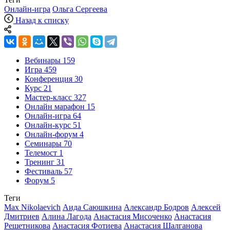
Онлайн-игра
Ольга Сергеева
Назад к списку
Вебинары
159
Игра
459
Конференция
30
Курс
21
Мастер-класс
327
Онлайн марафон
15
Онлайн-игра
64
Онлайн-курс
51
Онлайн-форум
4
Семинары
70
Телемост
1
Тренинг
31
Фестиваль
57
Форум
5
Теги
Max Nikolaevich
Аида Саюшкина
Александр Бодров
Алексей
Дмитриев
Алина Лагода
Анастасия Мисоченко
Анастасия
Решетникова
Анастасия Фотиева
Анастасия Шалганова