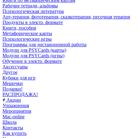
Книги по метафорическим картам
Рабочие тетради, альбомы
Психологическая литература
Арт-терапия, фототерапия, сказкотерапия, песочная терапия
Продукты в электр. формате
Книги, пособия
Метафорические карты
Психологические игры
Программы для дистанционной работы
Модули для PSYCards (карты)
Модули для PSYCards (игры)
Обучение в электр. формате
Аксессуары
Другое
Кубики для игр
Мешочки
Подарки!
РАСПРОДАЖА!
Акции
Упражнения
Мероприятия
Mac-online
Школа
Контакты
Как купить