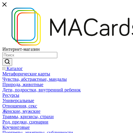
Интернет-магазин
Каталог
Mетафорические карты
Чувства, абстрактные, мандалы
Природа, животные
Дети, подростки, внутренний ребенок
Ресурсы
Универсальные
Отношения, секс
Женские, мужские
Травмы, кризисы, страхи
Род, предки, сценарии
Коучинговые
Портреты, архетипы, субличности