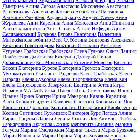
Max Nikolaevich
Аида Саюшкина
Александр Бодров
Алексей
Дмитриев
Алина Лагода
Анастасия Мисоченко
Анастасия
Решетникова
Анастасия Фотиева
Анастасия Шалганова
Ангелина Фаерберг
Андрей Букшук
Андрей Усачёв
Анна
Журавлева
Анна Карелина
Анна Моисеенко
Анна Никитина
Анна Скрынникова
Анна Спивак
Антон Нефёдов
Артем
Селивановский
Будякова
Бурова Екатерина
Валентина
Митрофанова
вебинар
Вера Субботина
Виктория Аверкиева
Виктория Голобородова
Виктория Осочкина
Виктория
Чугунова
Грабовская
Грабовская Елена
Гудкова Ольга
Даниил
Подболотов
Дмитриева Катерина
Дмитрий Попов
Добаюкивание
Ева Морозовская
Евгений Морозов
Евгения
Баксан
Екатерина Бурова
Екатерина Громова
Екатерина
Мухаматулина
Екатерина Радченко
Елена Грабовская
Елена
Парадиз
Елена Суворова
Елена Фабричникова
Елена Хан
Елена Широковских
Заварухина Екатерина
Зотова
Игра
Играем в MACards
Илья Шмелев
Инна Семенникова
Ирина
Ильина
Ирина Ковтун
Ирина Макарова
Казань
Карелина
Анна
Кирилл Сидоров
Кокорева Светлана
Конаныхина Яна
Константин Довлатов
Константин Писаревский
Конференция
Ксения Ситникова
Кузьменок Виктория
Курс
Лагода Алина
Лариса Гаценко
Лариса Левина
Лекция
Лия Акимова
Любовь
Гарифуллина
Людмила Собчик
Маргарита Ерёмина
Марина
Гогуева
Марина Смоленская
Марина Чижова
Мария Будякова
Мария Волошина
Мария Горина
Мария Хомякова
мастер-