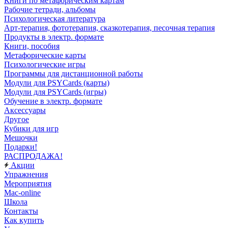
Книги по метафорическим картам
Рабочие тетради, альбомы
Психологическая литература
Арт-терапия, фототерапия, сказкотерапия, песочная терапия
Продукты в электр. формате
Книги, пособия
Метафорические карты
Психологические игры
Программы для дистанционной работы
Модули для PSYCards (карты)
Модули для PSYCards (игры)
Обучение в электр. формате
Аксессуары
Другое
Кубики для игр
Мешочки
Подарки!
РАСПРОДАЖА!
Акции
Упражнения
Мероприятия
Mac-online
Школа
Контакты
Как купить