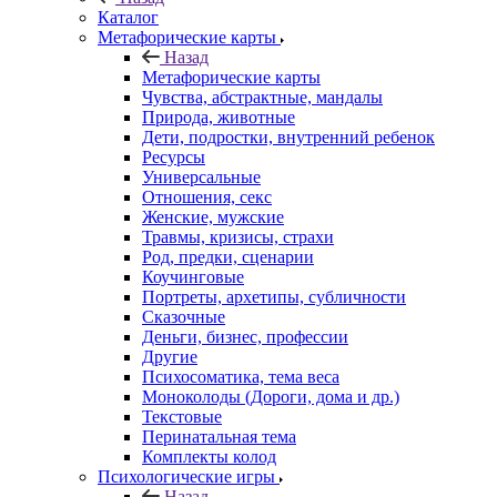
Каталог
Mетафорические карты
Назад
Mетафорические карты
Чувства, абстрактные, мандалы
Природа, животные
Дети, подростки, внутренний ребенок
Ресурсы
Универсальные
Отношения, секс
Женские, мужские
Травмы, кризисы, страхи
Род, предки, сценарии
Коучинговые
Портреты, архетипы, субличности
Сказочные
Деньги, бизнес, профессии
Другие
Психосоматика, тема веса
Моноколоды (Дороги, дома и др.)
Текстовые
Перинатальная тема
Комплекты колод
Психологические игры
Назад