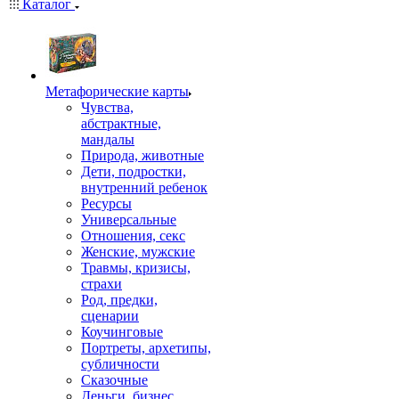
Каталог
Mетафорические карты
Чувства,
абстрактные,
мандалы
Природа, животные
Дети, подростки,
внутренний ребенок
Ресурсы
Универсальные
Отношения, секс
Женские, мужские
Травмы, кризисы,
страхи
Род, предки,
сценарии
Коучинговые
Портреты, архетипы,
субличности
Сказочные
Деньги, бизнес,