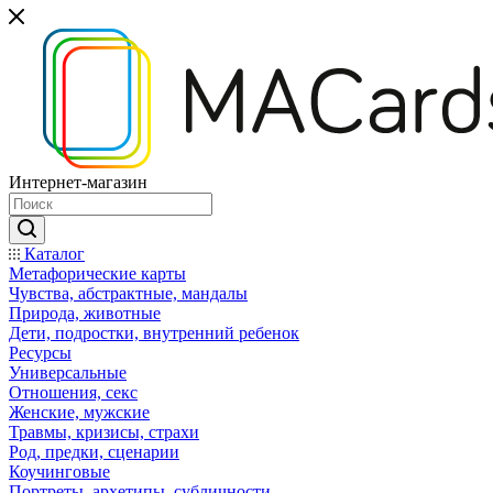
Интернет-магазин
Каталог
Mетафорические карты
Чувства, абстрактные, мандалы
Природа, животные
Дети, подростки, внутренний ребенок
Ресурсы
Универсальные
Отношения, секс
Женские, мужские
Травмы, кризисы, страхи
Род, предки, сценарии
Коучинговые
Портреты, архетипы, субличности