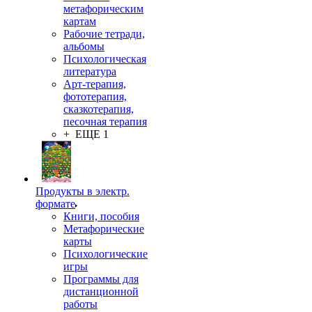
метафорическим
картам
Рабочие тетради,
альбомы
Психологическая
литература
Арт-терапия,
фототерапия,
сказкотерапия,
песочная терапия
+ ЕЩЕ 1
Продукты в электр.
формате
Книги, пособия
Метафорические
карты
Психологические
игры
Программы для
дистанционной
работы