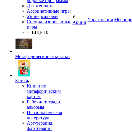
родовые программы
Для женщин
Ассоциативные игры
Универсальные
Упражнения
Меропри
Специализированные
Акции
игры
+ ЕЩЕ 10
Метафорические открытки
Книги
Книги по
метафорическим
картам
Рабочие тетради,
альбомы
Психологическая
литература
Арт-терапия,
фототерапия,