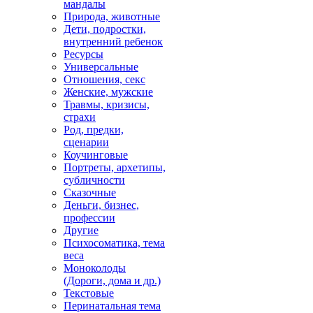
мандалы
Природа, животные
Дети, подростки,
внутренний ребенок
Ресурсы
Универсальные
Отношения, секс
Женские, мужские
Травмы, кризисы,
страхи
Род, предки,
сценарии
Коучинговые
Портреты, архетипы,
субличности
Сказочные
Деньги, бизнес,
профессии
Другие
Психосоматика, тема
веса
Моноколоды
(Дороги, дома и др.)
Текстовые
Перинатальная тема