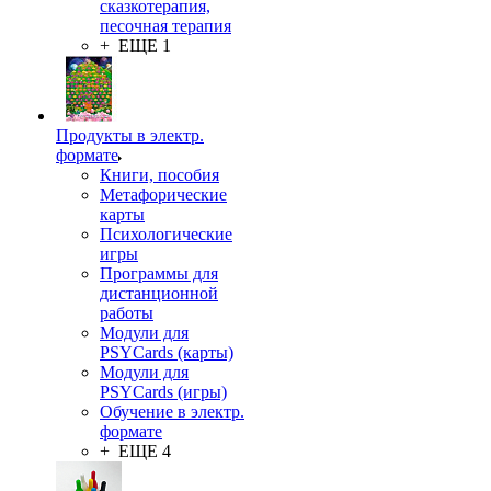
сказкотерапия,
песочная терапия
+ ЕЩЕ 1
Продукты в электр.
формате
Книги, пособия
Метафорические
карты
Психологические
игры
Программы для
дистанционной
работы
Модули для
PSYCards (карты)
Модули для
PSYCards (игры)
Обучение в электр.
формате
+ ЕЩЕ 4