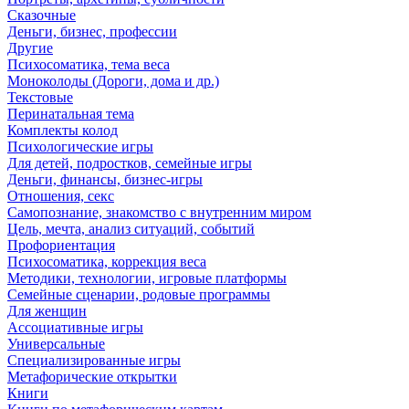
Сказочные
Деньги, бизнес, профессии
Другие
Психосоматика, тема веса
Моноколоды (Дороги, дома и др.)
Текстовые
Перинатальная тема
Комплекты колод
Психологические игры
Для детей, подростков, семейные игры
Деньги, финансы, бизнес-игры
Отношения, секс
Самопознание, знакомство с внутренним миром
Цель, мечта, анализ ситуаций, событий
Профориентация
Психосоматика, коррекция веса
Методики, технологии, игровые платформы
Семейные сценарии, родовые программы
Для женщин
Ассоциативные игры
Универсальные
Специализированные игры
Метафорические открытки
Книги