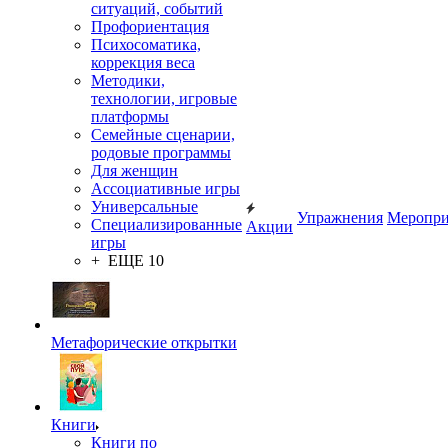
ситуаций, событий
Профориентация
Психосоматика,
коррекция веса
Методики,
технологии, игровые
платформы
Семейные сценарии,
родовые программы
Для женщин
Ассоциативные игры
Универсальные
Упражнения
Меропри
Специализированные
Акции
игры
+ ЕЩЕ 10
Метафорические открытки
Книги
Книги по