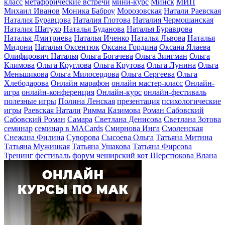
класс
метафорические встречи
мини-курс
Минск
МИП
Михаил Иванов
Моника Баброу
Морозовская
Натали Раевская
Наталия Буравцова
Наталия Глотова
Наталия Чермошанская
Наталия Шатухо
Наталья Буданова
Наталья Буравцова
Наталья Дмитриева
Наталья Иченко
Наталья Львова
Наталья
Мидони
Наталья Оксентюк
Оксана Гордина
Оксана Ялаева
Олифирович Наталья
Ольга Богачева
Ольга Зингман
Ольга
Климова
Ольга Круглова
Ольга Крутова
Ольга Лунина
Ольга
Меньшикова
Ольга Милосердова
Ольга Сергеева
Ольга
Хлебодарова
Онлайн марафон
онлайн мастер-класс
Онлайн-
игра
онлайн-конференция
Онлайн-курс
онлайн-фестиваль
полезные игры
Полина Ленская
презентация
психологические
игры
Раевская Натали
Римма Казимова
Роман Сабовский
Сабовский Роман
Самара
Светлана Денисова
Светлана Зотова
семинар
семинар в MACards
Смирнова Инга
Смоленская
Снежана Филина
Суворова
Сысоева Ольга
Татьяна Митина
Татьяна Мужицкая
Татьяна Ушакова
Татьяна Фирсова
Тренинг
фестиваль
форум
чеширский кот
Шерстюкова Влана