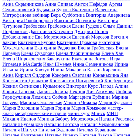
Анна Скрынникова
Анна Спивак
Антон Нефёдов
Артем
Селивановский
Будякова
Бурова Екатерина
Валентина
Митрофанова
вебинар
Вера Субботина
Виктория Аверкиева
Виктория Голобородова
Виктория Осочкина
Виктория
Чугунова
Грабовская
Грабовская Елена
Гудкова Ольга
Даниил
Подболотов
Дмитриева Катерина
Дмитрий Попов
Добаюкивание
Ева Морозовская
Евгений Морозов
Евгения
Баксан
Екатерина Бурова
Екатерина Громова
Екатерина
Мухаматулина
Екатерина Радченко
Елена Грабовская
Елена
Парадиз
Елена Суворова
Елена Фабричникова
Елена Хан
Елена Широковских
Заварухина Екатерина
Зотова
Игра
Играем в MACards
Илья Шмелев
Инна Семенникова
Ирина
Ильина
Ирина Ковтун
Ирина Макарова
Казань
Карелина
Анна
Кирилл Сидоров
Кокорева Светлана
Конаныхина Яна
Константин Довлатов
Константин Писаревский
Конференция
Ксения Ситникова
Кузьменок Виктория
Курс
Лагода Алина
Лариса Гаценко
Лариса Левина
Лекция
Лия Акимова
Любовь
Гарифуллина
Людмила Собчик
Маргарита Ерёмина
Марина
Гогуева
Марина Смоленская
Марина Чижова
Мария Будякова
Мария Волошина
Мария Горина
Мария Хомякова
мастер-
класс
метафорические встречи
мини-курс
Минск
МИП
Михаил Иванов
Моника Баброу
Морозовская
Натали Раевская
Наталия Буравцова
Наталия Глотова
Наталия Чермошанская
Наталия Шатухо
Наталья Буданова
Наталья Буравцова
Наталья Дмитриева
Наталья Иченко
Наталья Львова
Наталья