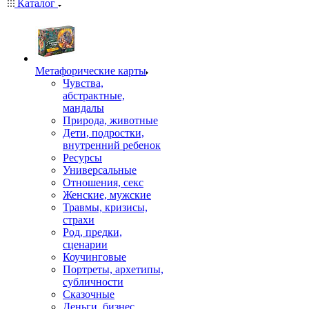
Каталог
Mетафорические карты
Чувства,
абстрактные,
мандалы
Природа, животные
Дети, подростки,
внутренний ребенок
Ресурсы
Универсальные
Отношения, секс
Женские, мужские
Травмы, кризисы,
страхи
Род, предки,
сценарии
Коучинговые
Портреты, архетипы,
субличности
Сказочные
Деньги, бизнес,