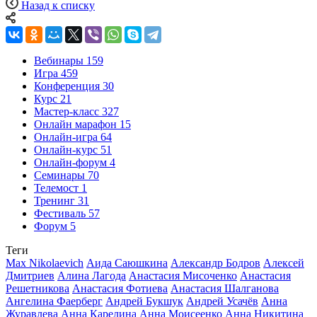
Назад к списку
Вебинары
159
Игра
459
Конференция
30
Курс
21
Мастер-класс
327
Онлайн марафон
15
Онлайн-игра
64
Онлайн-курс
51
Онлайн-форум
4
Семинары
70
Телемост
1
Тренинг
31
Фестиваль
57
Форум
5
Теги
Max Nikolaevich
Аида Саюшкина
Александр Бодров
Алексей
Дмитриев
Алина Лагода
Анастасия Мисоченко
Анастасия
Решетникова
Анастасия Фотиева
Анастасия Шалганова
Ангелина Фаерберг
Андрей Букшук
Андрей Усачёв
Анна
Журавлева
Анна Карелина
Анна Моисеенко
Анна Никитина