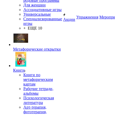
родовые программы
Для женщин
Ассоциативные игры
Универсальные
Упражнения
Меропри
Специализированные
Акции
игры
+ ЕЩЕ 10
Метафорические открытки
Книги
Книги по
метафорическим
картам
Рабочие тетради,
альбомы
Психологическая
литература
Арт-терапия,
фототерапия,