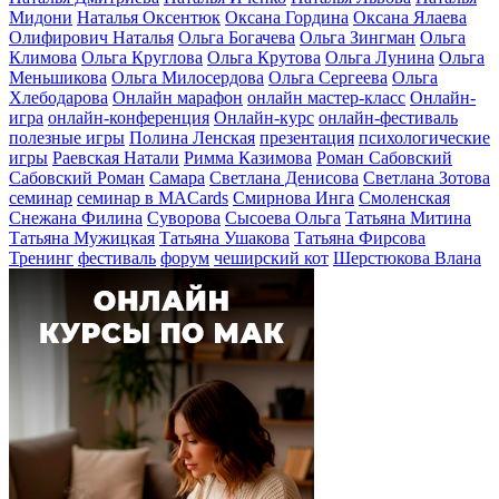
Мидони
Наталья Оксентюк
Оксана Гордина
Оксана Ялаева
Олифирович Наталья
Ольга Богачева
Ольга Зингман
Ольга
Климова
Ольга Круглова
Ольга Крутова
Ольга Лунина
Ольга
Меньшикова
Ольга Милосердова
Ольга Сергеева
Ольга
Хлебодарова
Онлайн марафон
онлайн мастер-класс
Онлайн-
игра
онлайн-конференция
Онлайн-курс
онлайн-фестиваль
полезные игры
Полина Ленская
презентация
психологические
игры
Раевская Натали
Римма Казимова
Роман Сабовский
Сабовский Роман
Самара
Светлана Денисова
Светлана Зотова
семинар
семинар в MACards
Смирнова Инга
Смоленская
Снежана Филина
Суворова
Сысоева Ольга
Татьяна Митина
Татьяна Мужицкая
Татьяна Ушакова
Татьяна Фирсова
Тренинг
фестиваль
форум
чеширский кот
Шерстюкова Влана