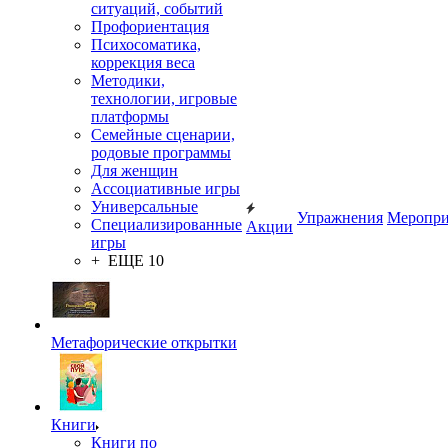
ситуаций, событий
Профориентация
Психосоматика,
коррекция веса
Методики,
технологии, игровые
платформы
Семейные сценарии,
родовые программы
Для женщин
Ассоциативные игры
Универсальные
Упражнения
Меропри
Специализированные
Акции
игры
+ ЕЩЕ 10
Метафорические открытки
Книги
Книги по