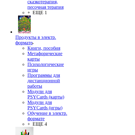
сказкотерапия,
песочная терапия
+ ЕЩЕ 1
Продукты в электр.
формате
Книги, пособия
Метафорические
карты
Психологические
игры
Программы для
дистанционной
работы
Модули для
PSYCards (карты)
Модули для
PSYCards (игры)
Обучение в электр.
формате
+ ЕЩЕ 4