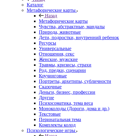
Каталог
Mетафорические карты
Назад
Mетафорические карты
Чувства, абстрактные, мандалы
Природа, животные
Дети, подростки, внутренний ребенок
Ресурсы
Универсальные
Отношения, секс
Женские, мужские
Травмы, кризисы, страхи
Род, предки, сценарии
Коучинговые
Портреты, архетипы, субличности
Сказочные
Деньги, бизнес, профессии
Другие
Психосоматика, тема веса
Моноколоды (Дороги, дома и др.)
Текстовые
Перинатальная тема
Комплекты колод
Психологические игры
Назад