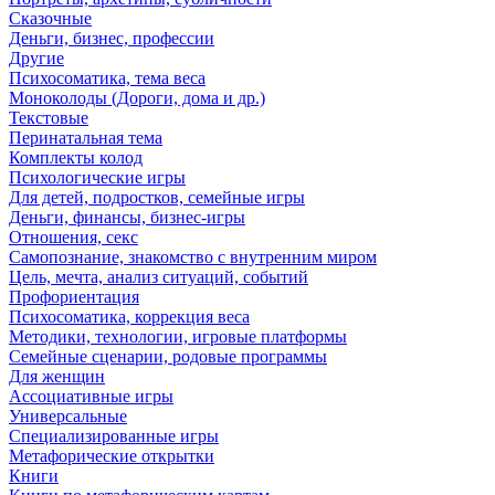
Сказочные
Деньги, бизнес, профессии
Другие
Психосоматика, тема веса
Моноколоды (Дороги, дома и др.)
Текстовые
Перинатальная тема
Комплекты колод
Психологические игры
Для детей, подростков, семейные игры
Деньги, финансы, бизнес-игры
Отношения, секс
Самопознание, знакомство с внутренним миром
Цель, мечта, анализ ситуаций, событий
Профориентация
Психосоматика, коррекция веса
Методики, технологии, игровые платформы
Семейные сценарии, родовые программы
Для женщин
Ассоциативные игры
Универсальные
Специализированные игры
Метафорические открытки
Книги