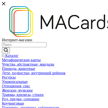
Интернет-магазин
Каталог
Mетафорические карты
Чувства, абстрактные, мандалы
Природа, животные
Дети, подростки, внутренний ребенок
Ресурсы
Универсальные
Отношения, секс
Женские, мужские
Травмы, кризисы, страхи
Род, предки, сценарии
Коучинговые
Портреты, архетипы, субличности