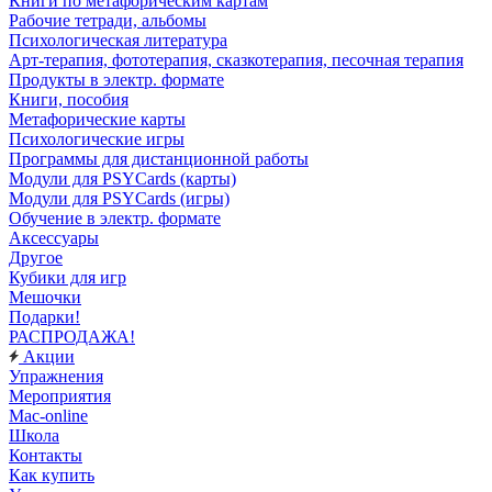
Книги по метафорическим картам
Рабочие тетради, альбомы
Психологическая литература
Арт-терапия, фототерапия, сказкотерапия, песочная терапия
Продукты в электр. формате
Книги, пособия
Метафорические карты
Психологические игры
Программы для дистанционной работы
Модули для PSYCards (карты)
Модули для PSYCards (игры)
Обучение в электр. формате
Аксессуары
Другое
Кубики для игр
Мешочки
Подарки!
РАСПРОДАЖА!
Акции
Упражнения
Мероприятия
Mac-online
Школа
Контакты
Как купить