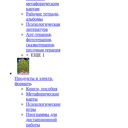
метафорическим
картам
Рабочие тетради,
альбомы
Психологическая
литература
Арт-терапия,
фототерапия,
сказкотерапия,
песочная терапия
+ ЕЩЕ 1
Продукты в электр.
формате
Книги, пособия
Метафорические
карты
Психологические
игры
Программы для
дистанционной
работы