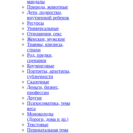
мандалы
Природа, животные
Дети, подростки,
внутренний ребенок
Ресурсы
Универсальные
Отношения, секс
Женские, мужские
Травмы, кризисы,
страхи
Род, предки,
сценарии
Коучинговые
Портреты, архетипы,
субличности
Сказочные
Деньги, бизнес,
профессии
Другие
Психосоматика, тема
веса
Моноколоды
(Дороги, дома и др.)
Текстовые
Перинатальная тема