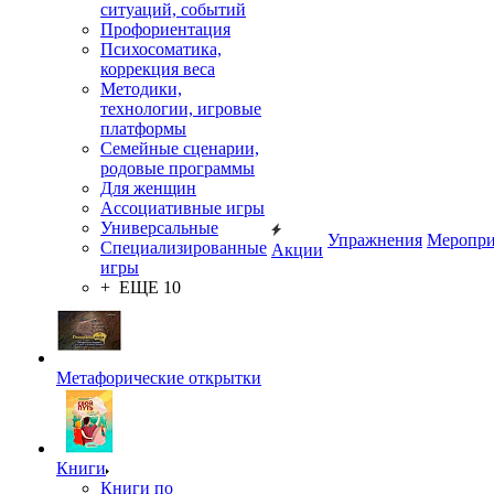
ситуаций, событий
Профориентация
Психосоматика,
коррекция веса
Методики,
технологии, игровые
платформы
Семейные сценарии,
родовые программы
Для женщин
Ассоциативные игры
Универсальные
Упражнения
Меропри
Специализированные
Акции
игры
+ ЕЩЕ 10
Метафорические открытки
Книги
Книги по