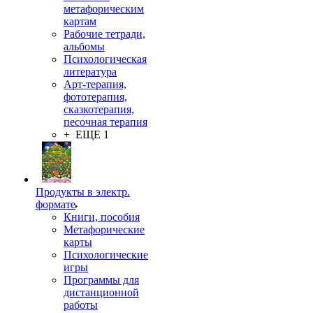
метафорическим
картам
Рабочие тетради,
альбомы
Психологическая
литература
Арт-терапия,
фототерапия,
сказкотерапия,
песочная терапия
+ ЕЩЕ 1
Продукты в электр.
формате
Книги, пособия
Метафорические
карты
Психологические
игры
Программы для
дистанционной
работы