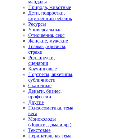
мандалы
Природа, животные
Дети, подростки,
внутренний ребенок
Ресурсы
Универсальные
Отношения, секс
Женские, мужские
Травмы, кризисы,
страхи
Род, предки,
сценарии
Коучинговые
Портреты, архетипы,
субличности
Сказочные
Деньги, бизнес,
профессии
Другие
Психосоматика, тема
веса
Моноколоды
(Дороги, дома и др.)
Текстовые
Перинатальная тема