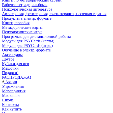
Книги по метафорическим картам
Рабочие тетради, альбомы
Психологическая литература
Арт-терапия, фототерапия, сказкотерапия, песочная терапия
Продукты в электр. формате
Книги, пособия
Метафорические карты
Психологические игры
Программы для дистанционной работы
Модули для PSYCards (карты)
Модули для PSYCards (игры)
Обучение в электр. формате
Аксессуары
Другое
Кубики для игр
Мешочки
Подарки!
РАСПРОДАЖА!
Акции
Упражнения
Мероприятия
Mac-online
Школа
Контакты
Как купить