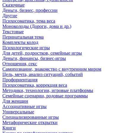
Сказочные
Деньги, бизнес, профессии
Другие
Психосоматика, тема веса
Моноколоды (Дороги, дома и др.)
Текстовые
Перинатальная тема
Комплекты колод
Психологические игры
Для детей, подростков, семейные игры
Деньги, финансы, бизнес-игры
Отношения, секс
Самопознание, знакомство с внутренним миром
Цель, мечта, анализ ситуаций, событий
Профориентация
Психосоматика, коррекция веса
Методики, технологии, игровые платформы
Семейные сценарии, родовые программы
Для женщин
Ассоциативные игры
Универсальные
Специализированные игры
Метафорические открытки
Книги