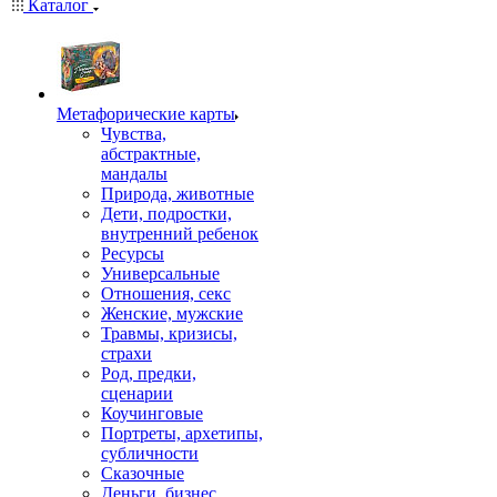
Каталог
Mетафорические карты
Чувства,
абстрактные,
мандалы
Природа, животные
Дети, подростки,
внутренний ребенок
Ресурсы
Универсальные
Отношения, секс
Женские, мужские
Травмы, кризисы,
страхи
Род, предки,
сценарии
Коучинговые
Портреты, архетипы,
субличности
Сказочные
Деньги, бизнес,