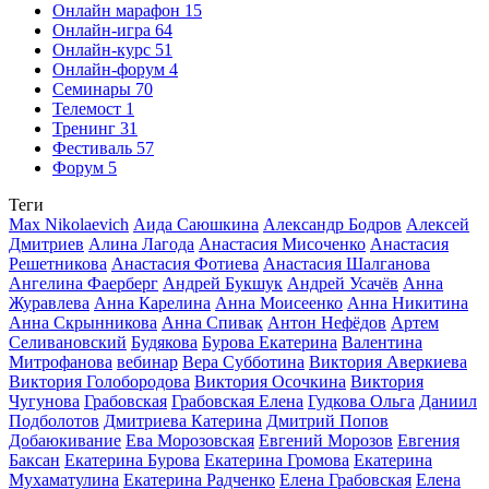
Онлайн марафон
15
Онлайн-игра
64
Онлайн-курс
51
Онлайн-форум
4
Семинары
70
Телемост
1
Тренинг
31
Фестиваль
57
Форум
5
Теги
Max Nikolaevich
Аида Саюшкина
Александр Бодров
Алексей
Дмитриев
Алина Лагода
Анастасия Мисоченко
Анастасия
Решетникова
Анастасия Фотиева
Анастасия Шалганова
Ангелина Фаерберг
Андрей Букшук
Андрей Усачёв
Анна
Журавлева
Анна Карелина
Анна Моисеенко
Анна Никитина
Анна Скрынникова
Анна Спивак
Антон Нефёдов
Артем
Селивановский
Будякова
Бурова Екатерина
Валентина
Митрофанова
вебинар
Вера Субботина
Виктория Аверкиева
Виктория Голобородова
Виктория Осочкина
Виктория
Чугунова
Грабовская
Грабовская Елена
Гудкова Ольга
Даниил
Подболотов
Дмитриева Катерина
Дмитрий Попов
Добаюкивание
Ева Морозовская
Евгений Морозов
Евгения
Баксан
Екатерина Бурова
Екатерина Громова
Екатерина
Мухаматулина
Екатерина Радченко
Елена Грабовская
Елена