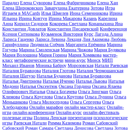
Парадиз
Елена Суворова
Елена Фабричникова
Елена Хан
Елена Широковских
Заварухина Екатерина
Зотова
Игра
Играем в MACards
Илья Шмелев
Инна Семенникова
Ирина
Ильина
Ирина Ковтун
Ирина Макарова
Казань
Карелина
Анна
Кирилл Сидоров
Кокорева Светлана
Конаныхина Яна
Константин Довлатов
Константин Писаревский
Конференция
Ксения Ситникова
Кузьменок Виктория
Курс
Лагода Алина
Лариса Гаценко
Лариса Левина
Лекция
Лия Акимова
Любовь
Гарифуллина
Людмила Собчик
Маргарита Ерёмина
Марина
Гогуева
Марина Смоленская
Марина Чижова
Мария Будякова
Мария Волошина
Мария Горина
Мария Хомякова
мастер-
класс
метафорические встречи
мини-курс
Минск
МИП
Михаил Иванов
Моника Баброу
Морозовская
Натали Раевская
Наталия Буравцова
Наталия Глотова
Наталия Чермошанская
Наталия Шатухо
Наталья Буданова
Наталья Буравцова
Наталья Дмитриева
Наталья Иченко
Наталья Львова
Наталья
Мидони
Наталья Оксентюк
Оксана Гордина
Оксана Ялаева
Олифирович Наталья
Ольга Богачева
Ольга Зингман
Ольга
Климова
Ольга Круглова
Ольга Крутова
Ольга Лунина
Ольга
Меньшикова
Ольга Милосердова
Ольга Сергеева
Ольга
Хлебодарова
Онлайн марафон
онлайн мастер-класс
Онлайн-
игра
онлайн-конференция
Онлайн-курс
онлайн-фестиваль
полезные игры
Полина Ленская
презентация
психологические
игры
Раевская Натали
Римма Казимова
Роман Сабовский
Сабовский Роман
Самара
Светлана Денисова
Светлана Зотова