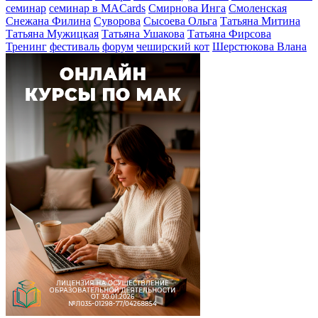
семинар
семинар в MACards
Смирнова Инга
Смоленская
Снежана Филина
Суворова
Сысоева Ольга
Татьяна Митина
Татьяна Мужицкая
Татьяна Ушакова
Татьяна Фирсова
Тренинг
фестиваль
форум
чеширский кот
Шерстюкова Влана