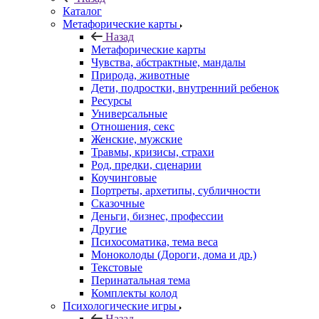
Каталог
Mетафорические карты
Назад
Mетафорические карты
Чувства, абстрактные, мандалы
Природа, животные
Дети, подростки, внутренний ребенок
Ресурсы
Универсальные
Отношения, секс
Женские, мужские
Травмы, кризисы, страхи
Род, предки, сценарии
Коучинговые
Портреты, архетипы, субличности
Сказочные
Деньги, бизнес, профессии
Другие
Психосоматика, тема веса
Моноколоды (Дороги, дома и др.)
Текстовые
Перинатальная тема
Комплекты колод
Психологические игры
Назад