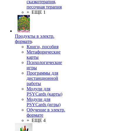
сказкотерапия,
песочная терапия
+ ЕЩЕ 1
Продукты в электр.
формате
Книги, пособия
Метафорические
карты
Психологические
игры
Программы для
дистанционной
работы
Модули для
PSYCards (карты)
Модули для
PSYCards (игры)
Обучение в электр.
формате
+ ЕЩЕ 4