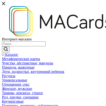
Интернет-магазин
Каталог
Mетафорические карты
Чувства, абстрактные, мандалы
Природа, животные
Дети, подростки, внутренний ребенок
Ресурсы
Универсальные
Отношения, секс
Женские, мужские
Травмы, кризисы, страхи
Род, предки, сценарии
Коучинговые
Портреты, архетипы, субличности