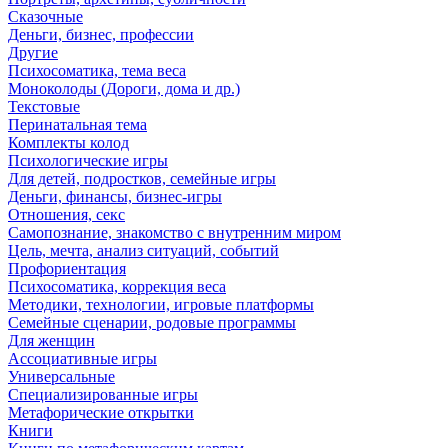
Сказочные
Деньги, бизнес, профессии
Другие
Психосоматика, тема веса
Моноколоды (Дороги, дома и др.)
Текстовые
Перинатальная тема
Комплекты колод
Психологические игры
Для детей, подростков, семейные игры
Деньги, финансы, бизнес-игры
Отношения, секс
Самопознание, знакомство с внутренним миром
Цель, мечта, анализ ситуаций, событий
Профориентация
Психосоматика, коррекция веса
Методики, технологии, игровые платформы
Семейные сценарии, родовые программы
Для женщин
Ассоциативные игры
Универсальные
Специализированные игры
Метафорические открытки
Книги