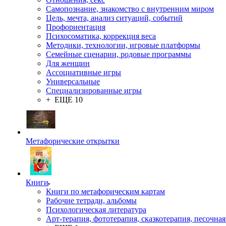
Самопознание, знакомство с внутренним миром
Цель, мечта, анализ ситуаций, событий
Профориентация
Психосоматика, коррекция веса
Методики, технологии, игровые платформы
Семейные сценарии, родовые программы
Для женщин
Ассоциативные игры
Универсальные
Специализированные игры
+ ЕЩЕ 10
Метафорические открытки
Книги
Книги по метафорическим картам
Рабочие тетради, альбомы
Психологическая литература
Арт-терапия, фототерапия, сказкотерапия, песочная