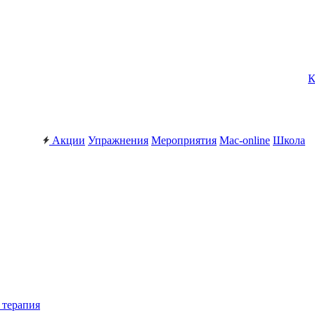
К
Акции
Упражнения
Мероприятия
Mac-online
Школа
 терапия