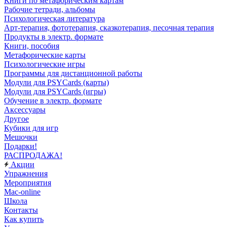
Книги по метафорическим картам
Рабочие тетради, альбомы
Психологическая литература
Арт-терапия, фототерапия, сказкотерапия, песочная терапия
Продукты в электр. формате
Книги, пособия
Метафорические карты
Психологические игры
Программы для дистанционной работы
Модули для PSYCards (карты)
Модули для PSYCards (игры)
Обучение в электр. формате
Аксессуары
Другое
Кубики для игр
Мешочки
Подарки!
РАСПРОДАЖА!
Акции
Упражнения
Мероприятия
Mac-online
Школа
Контакты
Как купить