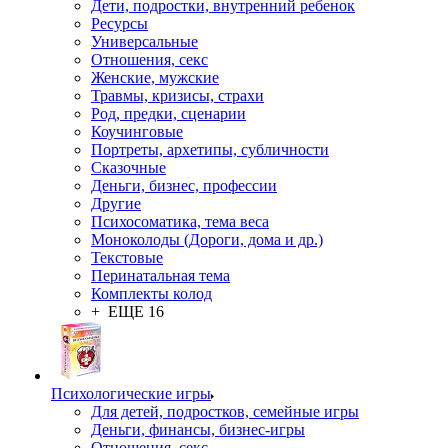
Дети, подростки, внутренний ребенок
Ресурсы
Универсальные
Отношения, секс
Женские, мужские
Травмы, кризисы, страхи
Род, предки, сценарии
Коучинговые
Портреты, архетипы, субличности
Сказочные
Деньги, бизнес, профессии
Другие
Психосоматика, тема веса
Моноколоды (Дороги, дома и др.)
Текстовые
Перинатальная тема
Комплекты колод
+ ЕЩЕ 16
Психологические игры
Для детей, подростков, семейные игры
Деньги, финансы, бизнес-игры
Отношения, секс