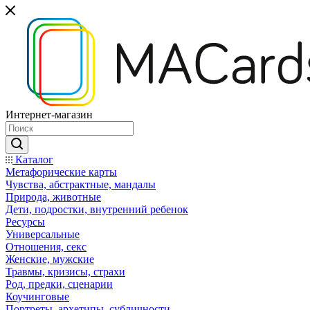
Интернет-магазин
Каталог
Mетафорические карты
Чувства, абстрактные, мандалы
Природа, животные
Дети, подростки, внутренний ребенок
Ресурсы
Универсальные
Отношения, секс
Женские, мужские
Травмы, кризисы, страхи
Род, предки, сценарии
Коучинговые
Портреты, архетипы, субличности