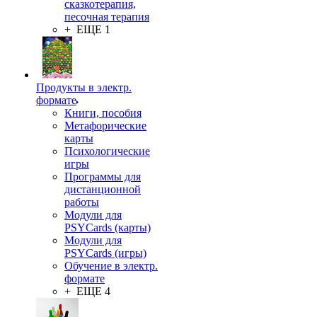
сказкотерапия,
песочная терапия
+ ЕЩЕ 1
Продукты в электр.
формате
Книги, пособия
Метафорические
карты
Психологические
игры
Программы для
дистанционной
работы
Модули для
PSYCards (карты)
Модули для
PSYCards (игры)
Обучение в электр.
формате
+ ЕЩЕ 4