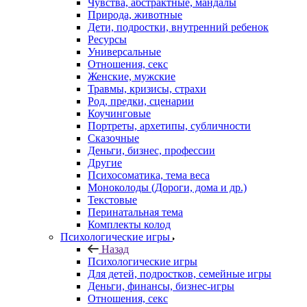
Чувства, абстрактные, мандалы
Природа, животные
Дети, подростки, внутренний ребенок
Ресурсы
Универсальные
Отношения, секс
Женские, мужские
Травмы, кризисы, страхи
Род, предки, сценарии
Коучинговые
Портреты, архетипы, субличности
Сказочные
Деньги, бизнес, профессии
Другие
Психосоматика, тема веса
Моноколоды (Дороги, дома и др.)
Текстовые
Перинатальная тема
Комплекты колод
Психологические игры
Назад
Психологические игры
Для детей, подростков, семейные игры
Деньги, финансы, бизнес-игры
Отношения, секс