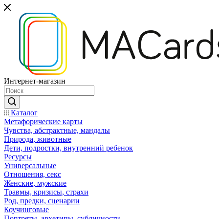
Интернет-магазин
Каталог
Mетафорические карты
Чувства, абстрактные, мандалы
Природа, животные
Дети, подростки, внутренний ребенок
Ресурсы
Универсальные
Отношения, секс
Женские, мужские
Травмы, кризисы, страхи
Род, предки, сценарии
Коучинговые
Портреты, архетипы, субличности