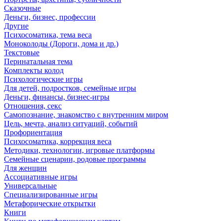
Сказочные
Деньги, бизнес, профессии
Другие
Психосоматика, тема веса
Моноколоды (Дороги, дома и др.)
Текстовые
Перинатальная тема
Комплекты колод
Психологические игры
Для детей, подростков, семейные игры
Деньги, финансы, бизнес-игры
Отношения, секс
Самопознание, знакомство с внутренним миром
Цель, мечта, анализ ситуаций, событий
Профориентация
Психосоматика, коррекция веса
Методики, технологии, игровые платформы
Семейные сценарии, родовые программы
Для женщин
Ассоциативные игры
Универсальные
Специализированные игры
Метафорические открытки
Книги