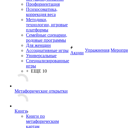
Профориентация
Психосоматика,
коррекция веса
Методики,
технологии, игровые
платформы
Семейные сценарии,
родовые программы
Для женщин
Упражнения
Меропри
Ассоциативные игры
Акции
Универсальные
Специализированные
игры
+ ЕЩЕ 10
Метафорические открытки
Книги
Книги по
метафорическим
картам