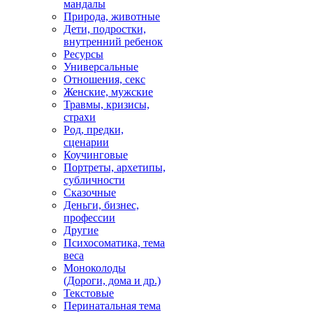
мандалы
Природа, животные
Дети, подростки,
внутренний ребенок
Ресурсы
Универсальные
Отношения, секс
Женские, мужские
Травмы, кризисы,
страхи
Род, предки,
сценарии
Коучинговые
Портреты, архетипы,
субличности
Сказочные
Деньги, бизнес,
профессии
Другие
Психосоматика, тема
веса
Моноколоды
(Дороги, дома и др.)
Текстовые
Перинатальная тема