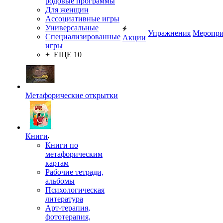
родовые программы
Для женщин
Ассоциативные игры
Универсальные
Упражнения
Меропри
Специализированные
Акции
игры
+ ЕЩЕ 10
Метафорические открытки
Книги
Книги по
метафорическим
картам
Рабочие тетради,
альбомы
Психологическая
литература
Арт-терапия,
фототерапия,