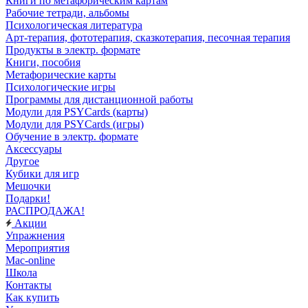
Книги по метафорическим картам
Рабочие тетради, альбомы
Психологическая литература
Арт-терапия, фототерапия, сказкотерапия, песочная терапия
Продукты в электр. формате
Книги, пособия
Метафорические карты
Психологические игры
Программы для дистанционной работы
Модули для PSYCards (карты)
Модули для PSYCards (игры)
Обучение в электр. формате
Аксессуары
Другое
Кубики для игр
Мешочки
Подарки!
РАСПРОДАЖА!
Акции
Упражнения
Мероприятия
Mac-online
Школа
Контакты
Как купить