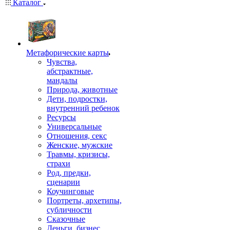
Каталог
Mетафорические карты
Чувства,
абстрактные,
мандалы
Природа, животные
Дети, подростки,
внутренний ребенок
Ресурсы
Универсальные
Отношения, секс
Женские, мужские
Травмы, кризисы,
страхи
Род, предки,
сценарии
Коучинговые
Портреты, архетипы,
субличности
Сказочные
Деньги, бизнес,